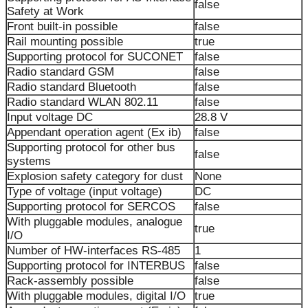
false
Safety at Work
Front built-in possible
false
Rail mounting possible
true
Supporting protocol for SUCONET
false
Radio standard GSM
false
Radio standard Bluetooth
false
Radio standard WLAN 802.11
false
Input voltage DC
28.8 V
Appendant operation agent (Ex ib)
false
Supporting protocol for other bus
false
systems
Explosion safety category for dust
None
Type of voltage (input voltage)
DC
Supporting protocol for SERCOS
false
With pluggable modules, analogue
true
I/O
Number of HW-interfaces RS-485
1
Supporting protocol for INTERBUS
false
Rack-assembly possible
false
With pluggable modules, digital I/O
true