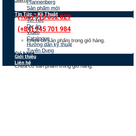
Stern
Pfannenberg
Sản phẩm mới
Tin Tức – Kỹ Thuật
(+84) 913 832 029
Tin Tức
Dự án
(+84) 945 701 984
Video
Catalogue
Chưa có sản phẩm trong giỏ hàng.
Hướng dẫn kỹ thuật
Tuyển Dụng
Giỏ hàng
Giới thiệu
Liên hệ
Chưa có sản phẩm trong giỏ hàng.