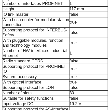
Number of interfaces PROFINET
1
Height
117 mm
IO link master
false
With bus coupler for modular station
true
connection
Supporting protocol for INTERBUS-
false
Safety
With pluggable modules, function
true
and technology modules
Number of HW-interfaces industrial
1
Ethernet
Radio standard GPRS
false
Supporting protocol for PROFINET
true
IO
System accessory
true
With optical interface
true
Supporting protocol for LON
false
Number of slots
80
Suitable for safety functions
false
Input voltage DC
19.2 V
Supporting protocol for AS-Interface