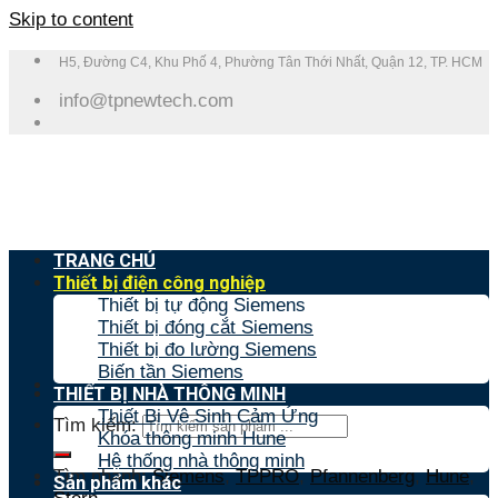
Skip to content
H5, Đường C4, Khu Phố 4, Phường Tân Thới Nhất, Quận 12, TP. HCM
info@tpnewtech.com
TRANG CHỦ
Thiết bị điện công nghiệp
Thiết bị tự động Siemens
Thiết bị đóng cắt Siemens
Thiết bị đo lường Siemens
Biến tần Siemens
THIẾT BỊ NHÀ THÔNG MINH
Thiết Bị Vệ Sinh Cảm Ứng
Tìm kiếm:
Khóa thông minh Hune
Hệ thống nhà thông minh
Tìm nhanh:
Siemens
,
TPPRO
,
Pfannenberg
,
Hune
,
Sản phẩm khác