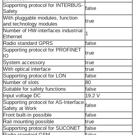
Supporting protocol for INTERBUS-
false
Safety
With pluggable modules, function
true
and technology modules
Number of HW-interfaces industrial
1
Ethernet
Radio standard GPRS
false
Supporting protocol for PROFINET
true
IO
System accessory
true
With optical interface
true
Supporting protocol for LON
false
Number of slots
80
Suitable for safety functions
false
Input voltage DC
19.2 V
Supporting protocol for AS-Interface
false
Safety at Work
Front built-in possible
false
Rail mounting possible
true
Supporting protocol for SUCONET
false
Radio standard GSM
false