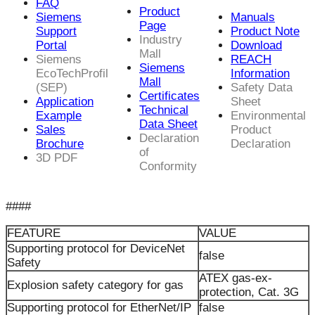
FAQ
Product
Siemens
Manuals
Page
Support
Product Note
Industry
Portal
Download
Mall
Siemens
REACH
Siemens
EcoTechProfil
Information
Mall
(SEP)
Safety Data
Certificates
Application
Sheet
Technical
Example
Environmental
Data Sheet
Sales
Product
Declaration
Brochure
Declaration
of
3D PDF
Conformity
####
FEATURE
VALUE
Supporting protocol for DeviceNet
false
Safety
ATEX gas-ex-
Explosion safety category for gas
protection, Cat. 3G
Supporting protocol for EtherNet/IP
false