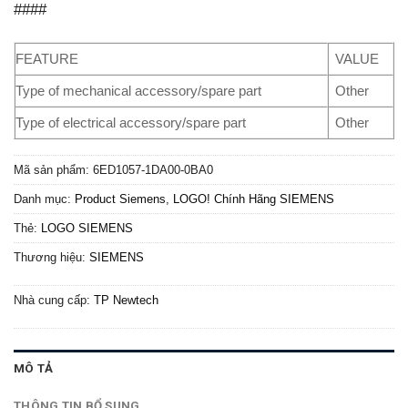
####
FEATURE
VALUE
Type of mechanical accessory/spare part
Other
Type of electrical accessory/spare part
Other
Mã sản phẩm:
6ED1057-1DA00-0BA0
Danh mục:
Product Siemens
,
LOGO! Chính Hãng SIEMENS
Thẻ:
LOGO SIEMENS
Thương hiệu:
SIEMENS
Nhà cung cấp:
TP Newtech
MÔ TẢ
THÔNG TIN BỔ SUNG