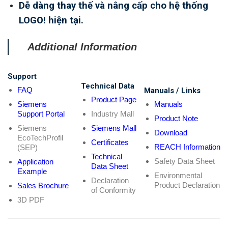
Dễ dàng thay thế và nâng cấp cho hệ thống
LOGO! hiện tại.
Additional Information
Support
Technical Data
FAQ
Manuals / Links
Product Page
Siemens
Manuals
Support Portal
Industry Mall
Product Note
Siemens
Siemens Mall
Download
EcoTechProfil
Certificates
REACH Information
(SEP)
Technical
Safety Data Sheet
Application
Data Sheet
Example
Environmental
Declaration
Product Declaration
Sales Brochure
of Conformity
3D PDF