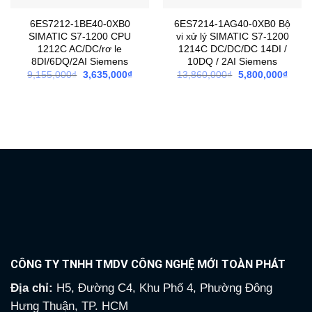
6ES7212-1BE40-0XB0
6ES7214-1AG40-0XB0 Bộ
SIMATIC S7-1200 CPU
vi xử lý SIMATIC S7-1200
1212C AC/DC/rơ le
1214C DC/DC/DC 14DI /
8DI/6DQ/2AI Siemens
10DQ / 2AI Siemens
Giá
Giá
Giá
Giá
9,155,000
₫
3,635,000
₫
13,860,000
₫
5,800,000
₫
gốc
hiện
gốc
hiện
là:
tại
là:
tại
9,155,000₫.
là:
13,860,000₫.
là:
3,635,000₫.
5,800
CÔNG TY TNHH TMDV CÔNG NGHỆ MỚI TOÀN PHÁT
Địa chỉ:
H5, Đường C4, Khu Phố 4, Phường Đông
Hưng Thuận, TP. HCM