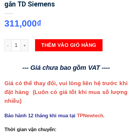
gắn TD Siemens
311,000
₫
6ED1057-1DA00-0BA0 LOGO! Phụ kiện gắn TD Siemens số l
THÊM VÀO GIỎ HÀNG
--- Giá chưa bao gồm VAT ----
Giá có thể thay đổi, vui lòng liên hệ trước khi
đặt hàng
(Luôn có giá tốt khi mua số lượng
nhiều)
Bảo hành 12 tháng khi mua tại
TPNewtech
.
Thời gian vận chuyển: