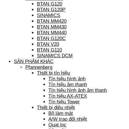
BTAN G120
BTAN G120P
SINAMICS
BTAN MM420
BTAN MM430
BTAN MM440
BTAN G120C
BTAN V20
BTAN G110
SINAMICS DCM
SẢN PHẨM KHÁC
Pfannenberg
Thiết bị tín hiệu
Tín hiệu hình ảnh
Tín hiệu âm thanh
Tín hiệu hình ảnh âm thanh
Tín hiệu AX-ATEX
Tín hiệu Tower
Thiết bị điều nhiệt
Bộ làm mát
A/W trao đổi nhiệt
Quạt lọc