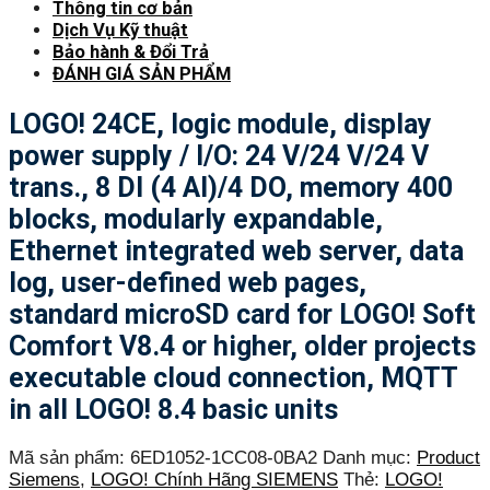
Thông tin cơ bản
Dịch Vụ Kỹ thuật
Bảo hành & Đổi Trả
ĐÁNH GIÁ SẢN PHẨM
LOGO! 24CE, logic module, display
power supply / I/O: 24 V/24 V/24 V
trans., 8 DI (4 AI)/4 DO, memory 400
blocks, modularly expandable,
Ethernet integrated web server, data
log, user-defined web pages,
standard microSD card for LOGO! Soft
Comfort V8.4 or higher, older projects
executable cloud connection, MQTT
in all LOGO! 8.4 basic units
Mã sản phẩm:
6ED1052-1CC08-0BA2
Danh mục:
Product
Siemens
,
LOGO! Chính Hãng SIEMENS
Thẻ:
LOGO!