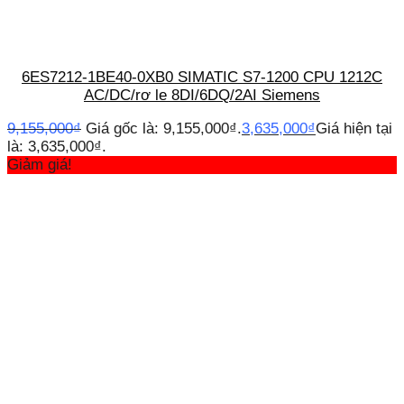
6ES7212-1BE40-0XB0 SIMATIC S7-1200 CPU 1212C
AC/DC/rơ le 8DI/6DQ/2AI Siemens
9,155,000
₫
Giá gốc là: 9,155,000₫.
3,635,000
₫
Giá hiện tại
là: 3,635,000₫.
Giảm giá!