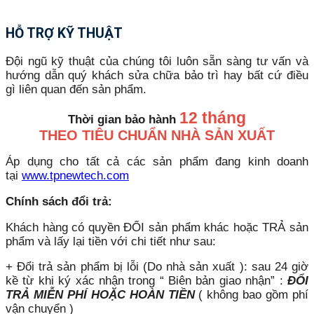
HỖ TRỢ KỸ THUẬT
Đội ngũ kỹ thuật của chúng tôi luôn sẵn sàng tư vấn và
hướng dẫn quý khách sửa chữa bảo trì hay bất cứ điều
gì liên quan đến sản phẩm.
12 tháng
Thời gian bảo hành
THEO TIÊU CHUẨN NHÀ SẢN XUẤT
Áp dụng cho tất cả các sản phẩm đang kinh doanh
tại
www.tpnewtech.com
Chính sách đổi trả:
Khách hàng có quyền ĐỔI sản phẩm khác hoặc TRẢ sản
phẩm và lấy lại tiền với chi tiết như sau:
+ Đổi trả sản phẩm bị lỗi (Do nhà sản xuất ): sau 24 giờ
kề từ khi ký xác nhận trong “ Biên bản giao nhận” :
ĐỔI
TRẢ MIỄN PHÍ HOẶC HOÀN TIỀN
( không bao gồm phí
vận chuyển )