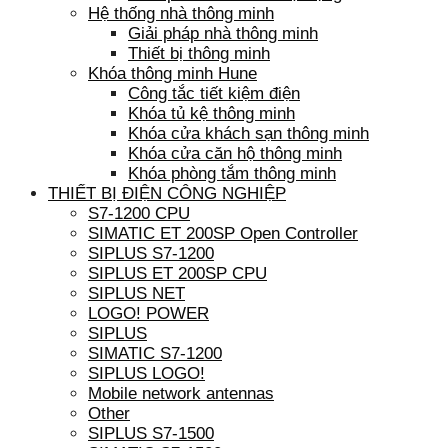
Hệ thống nhà thông minh
Giải pháp nhà thông minh
Thiết bị thông minh
Khóa thông minh Hune
Công tắc tiết kiệm điện
Khóa tủ kệ thông minh
Khóa cửa khách sạn thông minh
Khóa cửa căn hộ thông minh
Khóa phòng tắm thông minh
THIẾT BỊ ĐIỆN CÔNG NGHIỆP
S7-1200 CPU
SIMATIC ET 200SP Open Controller
SIPLUS S7-1200
SIPLUS ET 200SP CPU
SIPLUS NET
LOGO! POWER
SIPLUS
SIMATIC S7-1200
SIPLUS LOGO!
Mobile network antennas
Other
SIPLUS S7-1500