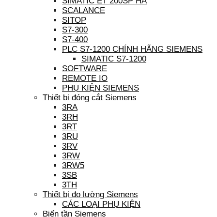
SIMATIC ET 200SP HA
SCALANCE
SITOP
S7-300
S7-400
PLC S7-1200 CHÍNH HÃNG SIEMENS
SIMATIC S7-1200
SOFTWARE
REMOTE IO
PHỤ KIỆN SIEMENS
Thiết bị đóng cắt Siemens
3RA
3RH
3RT
3RU
3RV
3RW
3RW5
3SB
3TH
Thiết bị đo lường Siemens
CÁC LOẠI PHỤ KIỆN
Biến tần Siemens