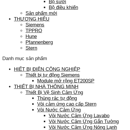
Bộ sưởi
Bộ điều khiển
Sản phẩm mới
THƯƠNG HIỆU
Siemens
TPPRO
Hune
Pfannenberg
Stern
Danh mục sản phẩm
HIẾT BỊ ĐIỆN CÔNG NGHIỆP
Thiết bị tự động Siemens
Module mở rộng ET200SP
THIẾT BỊ NHÀ THÔNG MINH
Thiết Bị Vệ Sinh Cảm Ứng
Thùng rác tự động
Vòi cảm ứng cao cấp Stern
Vòi Nước Cảm Ứng
Vòi Nước Cảm Ứng Lavabo
Vòi Nước Cảm Ứng Gắn Tường
Vòi Nước Cảm Ứng Nóng Lạnh