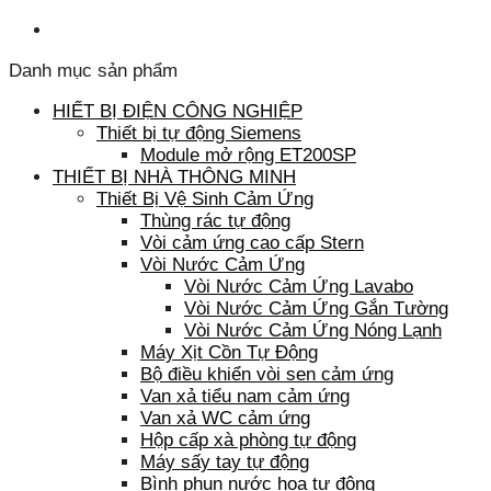
Danh mục sản phẩm
HIẾT BỊ ĐIỆN CÔNG NGHIỆP
Thiết bị tự động Siemens
Module mở rộng ET200SP
THIẾT BỊ NHÀ THÔNG MINH
Thiết Bị Vệ Sinh Cảm Ứng
Thùng rác tự động
Vòi cảm ứng cao cấp Stern
Vòi Nước Cảm Ứng
Vòi Nước Cảm Ứng Lavabo
Vòi Nước Cảm Ứng Gắn Tường
Vòi Nước Cảm Ứng Nóng Lạnh
Máy Xịt Cồn Tự Động
Bộ điều khiển vòi sen cảm ứng
Van xả tiểu nam cảm ứng
Van xả WC cảm ứng
Hộp cấp xà phòng tự động
Máy sấy tay tự động
Bình phun nước hoa tự động