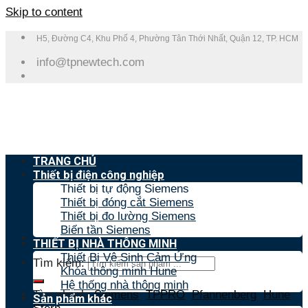
Skip to content
H5, Đường C4, Khu Phố 4, Phường Tân Thới Nhất, Quận 12, TP. HCM
info@tpnewtech.com
TRANG CHỦ
Thiết bị điện công nghiệp
Thiết bị tự động Siemens
Thiết bị đóng cắt Siemens
Thiết bị đo lường Siemens
Biến tần Siemens
THIẾT BỊ NHÀ THÔNG MINH
Thiết Bị Vệ Sinh Cảm Ứng
Tìm kiếm:
Khóa thông minh Hune
Hệ thống nhà thông minh
Tìm nhanh:
Siemens
,
TPPRO
,
Pfannenberg
,
Hune
,
Sản phẩm khác