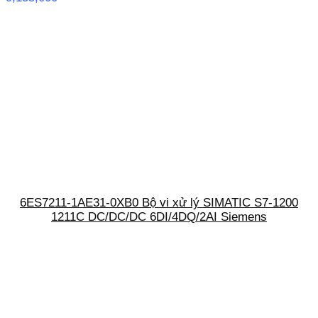
6ES7211-1AE31-0XB0 Bộ vi xử lý SIMATIC S7-1200
1211C DC/DC/DC 6DI/4DQ/2AI Siemens