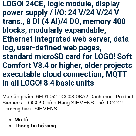
LOGO! 24CE, logic module, display
power supply / I/O: 24 V/24 V/24 V
trans., 8 DI (4 AI)/4 DO, memory 400
blocks, modularly expandable,
Ethernet integrated web server, data
log, user-defined web pages,
standard microSD card for LOGO! Soft
Comfort V8.4 or higher, older projects
executable cloud connection, MQTT
in all LOGO! 8.4 basic units
Mã sản phẩm:
6ED1052-1CC08-0BA2
Danh mục:
Product
Siemens
,
LOGO! Chính Hãng SIEMENS
Thẻ:
LOGO!
Thương hiệu:
SIEMENS
Mô tả
Thông tin bổ sung