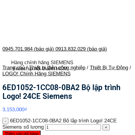
0945.701.984 (báo giá)
0913.832.029 (báo giá)
Hàng chính hãng SIEMENS
Trang chủ
/
Thiết bị điện công nghiệp
/
Thiết Bị Tự Động
/
Freeship nội thành HCM
LOGO! Chính Hãng SIEMENS
6ED1052-1CC08-0BA2 Bộ lập trình
Logo! 24CE Siemens
3,153,000
₫
6ED1052-1CC08-0BA2 Bộ lập trình Logo! 24CE
Siemens số lượng
Thêm vào giỏ hàng