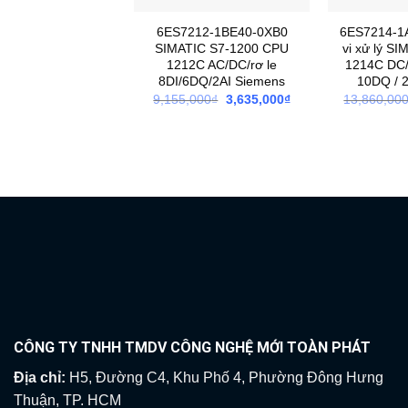
6ES7212-1BE40-0XB0
6ES7214-1
SIMATIC S7-1200 CPU
vi xử lý S
1212C AC/DC/rơ le
1214C DC/
8DI/6DQ/2AI Siemens
10DQ / 
Giá
Giá
9,155,000
₫
3,635,000
₫
13,860,00
gốc
hiện
là:
tại
9,155,000₫.
là:
3,635,000₫.
CÔNG TY TNHH TMDV CÔNG NGHỆ MỚI TOÀN PHÁT
Địa chỉ:
H5, Đường C4, Khu Phố 4, Phường Đông Hưng
Thuận, TP. HCM