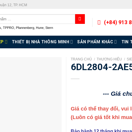
Quận 12, TP. HCM
(+84) 913 
s
,
TPPRO
,
Pfannenberg
,
Hune
,
Stern
ỆP
THIẾT BỊ NHÀ THÔNG MINH
SẢN PHẨM KHÁC
TIN 
TRANG CHỦ
/
THƯƠNG HIỆU
/
SI
6DL2804-2AE
--- Giá c
Giá có thể thay đổi, vui
(Luôn có giá tốt khi mu
Bảo hành 12 tháng khi mua