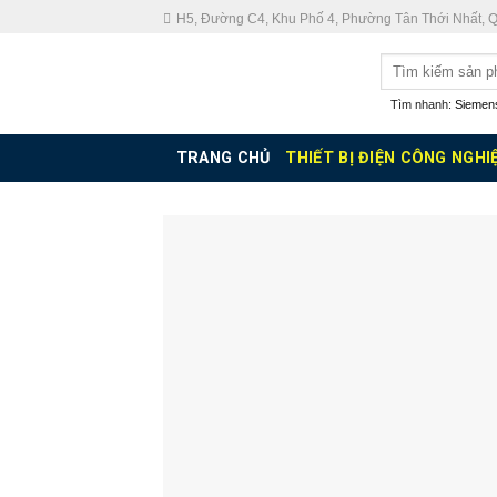
Skip
H5, Đường C4, Khu Phố 4, Phường Tân Thới Nhất, 
to
Tìm
content
kiếm:
Tìm nhanh:
Siemen
TRANG CHỦ
THIẾT BỊ ĐIỆN CÔNG NGHI