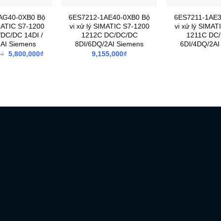
AG40-0XB0 Bộ
6ES7212-1AE40-0XB0 Bộ
6ES7211-1AE3
IMATIC S7-1200
vi xử lý SIMATIC S7-1200
vi xử lý SIMAT
DC/DC 14DI /
1212C DC/DC/DC
1211C DC
2AI Siemens
8DI/6DQ/2AI Siemens
6DI/4DQ/2AI
Giá
Giá
0
₫
5,800,000
₫
9,155,000
₫
gốc
hiện
là:
tại
13,860,000₫.
là:
5,800,000₫.