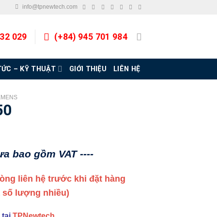
info@tpnewtech.com
832 029
(+84) 945 701 984
TỨC – KỸ THUẬT
GIỚI THIỆU
LIÊN HỆ
EMENS
50
hưa bao gồm VAT ----
 lòng liên hệ trước khi đặt hàng
a số lượng nhiều)
 tại
TPNewtech
.