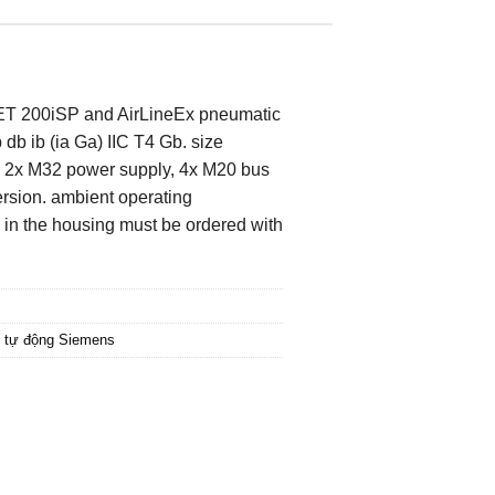
he ET 200iSP and AirLineEx pneumatic
db ib (ia Ga) IIC T4 Gb. size
: 2x M32 power supply, 4x M20 bus
ersion. ambient operating
in the housing must be ordered with
ị tự động Siemens