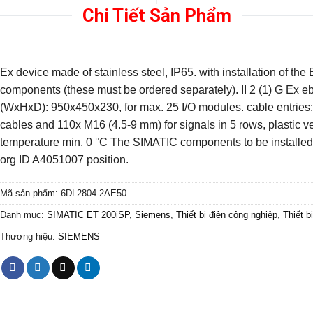
Chi Tiết Sản Phẩm
Ex device made of stainless steel, IP65. with installation of t
components (these must be ordered separately). II 2 (1) G Ex eb 
(WxHxD): 950x450x230, for max. 25 I/O modules. cable entries
cables and 110x M16 (4.5-9 mm) for signals in 5 rows, plastic v
temperature min. 0 °C The SIMATIC components to be installed 
org ID A4051007 position.
Mã sản phẩm:
6DL2804-2AE50
Danh mục:
SIMATIC ET 200iSP
,
Siemens
,
Thiết bị điện công nghiệp
,
Thiết b
Thương hiệu:
SIEMENS