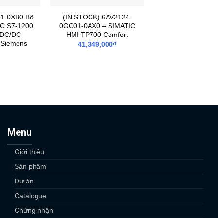
1-0XB0 Bộ
(IN STOCK) 6AV2124-
IC S7-1200
0GC01-0AX0 – SIMATIC
/DC/DC
HMI TP700 Comfort
 Siemens
41,349,000
₫
Menu
Giới thiệu
Sản phẩm
Dự án
Catalogue
Chứng nhận