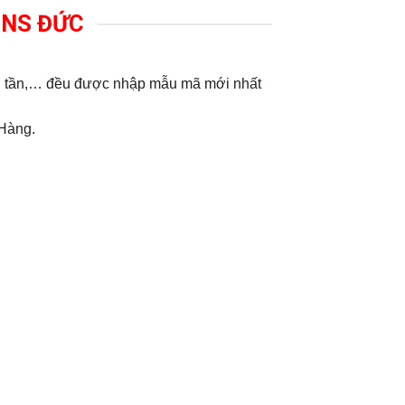
MENS ĐỨC
ến tần,… đều được nhập mẫu mã mới nhất
 Hàng.