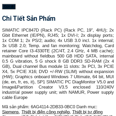
Chi Tiết Sản Phẩm
SIMATIC IPC847D (Rack PC) (Rack PC, 19″, 4HU); 2x
Gbit Ethernet (IE/PN), RJ45; 1x DVI-I; 2x display ports;
1x COM 1; 2x PS/2; audio; 4x USB 3.0 incl. 1x internal;
3x USB 2.0; Temp. and fan monitoring; Watchdog, Card
retainer Core I3-4330TE (2C/4T, 2.4 GHz, 4 MB cache);
mainboard without fieldbus 500 GB HDD SATA, internal
0.5 G vibration, 5 G shock 8 GB DDR3 SD-RAM (2x 4
GB), Dual channel Bus module 11 slots: 3x PCI, 3x PCIE
X4, 5x PCIE X16; DVD +/-RW (SLIM) without expansion
(HW); Graphics onboard Windows 7 Ultimate, 64 bit, MUI
(de, en, fr, es, it), SP1 SIMATIC PC DiagMonitor V5.0 and
Image&Partition Creator V3.5 enclosed 110/240V
industrial power supply unit; with NAMUR, Power supply
cable Europe
Mã sản phẩm:
6AG4114-2DB33-0BC0
Danh mục:
Siemens
,
Thiết bị điện công nghiệp
,
Thiết bị tự động