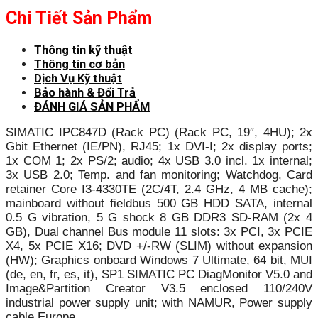
Chi Tiết Sản Phẩm
Thông tin kỹ thuật
Thông tin cơ bản
Dịch Vụ Kỹ thuật
Bảo hành & Đổi Trả
ĐÁNH GIÁ SẢN PHẨM
SIMATIC IPC847D (Rack PC) (Rack PC, 19″, 4HU); 2x
Gbit Ethernet (IE/PN), RJ45; 1x DVI-I; 2x display ports;
1x COM 1; 2x PS/2; audio; 4x USB 3.0 incl. 1x internal;
3x USB 2.0; Temp. and fan monitoring; Watchdog, Card
retainer Core I3-4330TE (2C/4T, 2.4 GHz, 4 MB cache);
mainboard without fieldbus 500 GB HDD SATA, internal
0.5 G vibration, 5 G shock 8 GB DDR3 SD-RAM (2x 4
GB), Dual channel Bus module 11 slots: 3x PCI, 3x PCIE
X4, 5x PCIE X16; DVD +/-RW (SLIM) without expansion
(HW); Graphics onboard Windows 7 Ultimate, 64 bit, MUI
(de, en, fr, es, it), SP1 SIMATIC PC DiagMonitor V5.0 and
Image&Partition Creator V3.5 enclosed 110/240V
industrial power supply unit; with NAMUR, Power supply
cable Europe