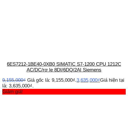
6ES7212-1BE40-0XB0 SIMATIC S7-1200 CPU 1212C
AC/DC/rơ le 8DI/6DQ/2AI Siemens
9,155,000
₫
Giá gốc là: 9,155,000₫.
3,635,000
₫
Giá hiện tại
là: 3,635,000₫.
Giảm giá!