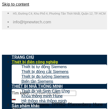
Skip to content
H5, Đường C4, Khu Phố 4, Phường Tân Thới Nhất, Quận 12, TP. HCM
info@tpnewtech.com
TRANG CHỦ
Thiết bị điện công nghiệp
Thiết bị tự động Siemens
Thiết bị đóng cắt Siemens
Thiết bị đo lường Siemens
Biến tần Siemens
THIẾT BỊ NHÀ THÔNG MINH
Thiết Bị Vệ Sinh Cảm Ứng
Tìm kiếm:
Khóa thông minh Hune
Hệ thống nhà thông minh
Tìm nhanh:
Siemens
,
TPPRO
,
Pfannenberg
,
Hune
,
Sản phẩm khác