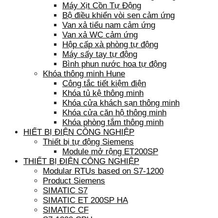
Máy Xịt Cồn Tự Động
Bộ điều khiển vòi sen cảm ứng
Van xả tiểu nam cảm ứng
Van xả WC cảm ứng
Hộp cấp xà phòng tự động
Máy sấy tay tự động
Bình phun nước hoa tự động
Khóa thông minh Hune
Công tắc tiết kiệm điện
Khóa tủ kệ thông minh
Khóa cửa khách sạn thông minh
Khóa cửa căn hộ thông minh
Khóa phòng tắm thông minh
HIẾT BỊ ĐIỆN CÔNG NGHIỆP
Thiết bị tự động Siemens
Module mở rộng ET200SP
THIẾT BỊ ĐIỆN CÔNG NGHIỆP
Modular RTUs based on S7-1200
Product Siemens
SIMATIC S7
SIMATIC ET 200SP HA
SIMATIC CF