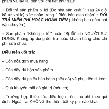
phẩm và lấy lại tiền với chi tiết như sau:
+ Đổi trả sản phẩm bị lỗi (Do nhà sản xuất ): sau 24 giờ
kề từ khi ký xác nhận trong “ Biên bản giao nhận” :
ĐỔI
TRẢ MIỄN PHÍ HOẶC HOÀN TIỀN
( không bao gồm phí
vận chuyển )
+ Sản phẩm “Không bị lỗi” hoặc “Bị lỗi” do NGƯỜI SỬ
DỤNG: Không áp dụng đổi trả hoặc khách hàng chịu chi
phí sửa chữa.
Điều kiện đổi trả:
– Còn hóa đơn mua hàng
– Còn đầy đủ hộp sản phẩm
– Còn đầy đủ phiếu bảo hành (nếu có) và phụ kiện đi kèm
– Quà khuyến mãi có giá trị (nếu có)
– Trường hợp thiếu các điều kiện trên: thu phí theo qui
định. Ngoài ra, KHÔNG thu thêm bất kỳ phí nào khác