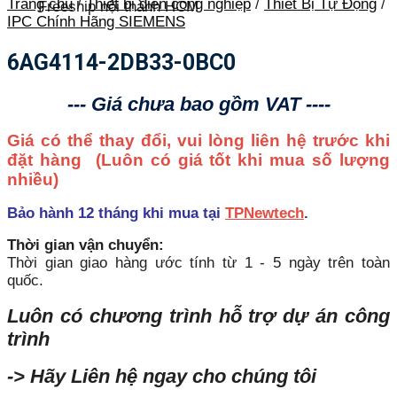
Trang chủ
/
Thiết bị điện công nghiệp
/
Thiết Bị Tự Động
/
Freeship nội thành HCM
IPC Chính Hãng SIEMENS
6AG4114-2DB33-0BC0
--- Giá chưa bao gồm VAT ----
Giá có thể thay đổi, vui lòng liên hệ trước khi
đặt hàng
(Luôn có giá tốt khi mua số lượng
nhiều)
Bảo hành 12 tháng khi mua tại
TPNewtech
.
Thời gian vận chuyển:
Thời gian giao hàng ước tính từ 1 - 5 ngày trên toàn
quốc.
Luôn có chương trình hỗ trợ dự án công
trình
-> Hãy Liên hệ ngay cho chúng tôi