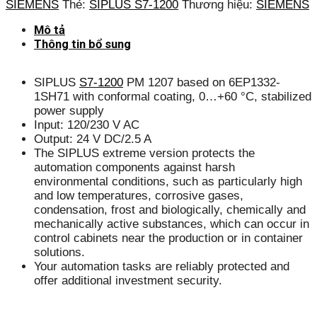
SIEMENS
Thẻ:
SIPLUS S7-1200
Thương hiệu:
SIEMENS
Mô tả
Thông tin bổ sung
SIPLUS
S7-1200
PM 1207 based on 6EP1332-
1SH71 with conformal coating, 0…+60 °C, stabilized
power supply
Input: 120/230 V AC
Output: 24 V DC/2.5 A
The SIPLUS extreme version protects the
automation components against harsh
environmental conditions, such as particularly high
and low temperatures, corrosive gases,
condensation, frost and biologically, chemically and
mechanically active substances, which can occur in
control cabinets near the production or in container
solutions.
Your automation tasks are reliably protected and
offer additional investment security.