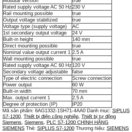
Modular version
true
Rated supply voltage AC 50 Hz
230 V
Rail mounting possible
true
Output voltage stabilized
true
Voltage type (supply voltage)
AC
1st secondary output voltage
24 V
Built-in height
140 mm
Direct mounting possible
true
Nominal value output current 1
2.5 A
Wall mounting possible
true
Rated supply voltage AC 60 Hz
120 V
Secondary voltage adjustable
false
Type of electric connection
Screw connection
Power output
60 W
Built-in width
70 mm
Max. output current 1
2.5 A
Degree of protection (IP)
IP20
Mã sản phẩm:
6AG1332-1SH71-4AA0
Danh mục:
SIPLUS
S7-1200
,
Thiết bị điện công nghiệp
,
Thiết bị tự động
Siemens
,
Siemens
,
PLC S7-1200 CHÍNH HÃNG
SIEMENS
Thẻ:
SIPLUS S7-1200
Thương hiệu:
SIEMENS