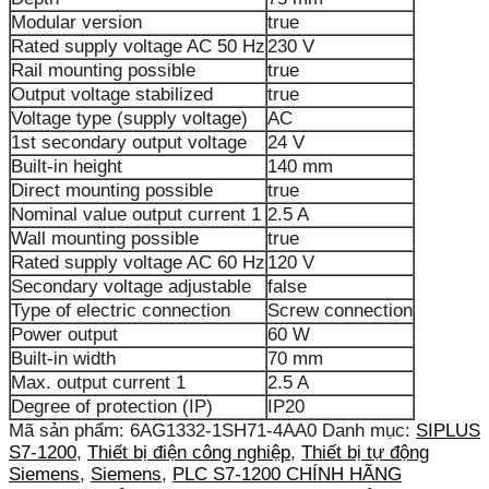
Modular version
true
Rated supply voltage AC 50 Hz
230 V
Rail mounting possible
true
Output voltage stabilized
true
Voltage type (supply voltage)
AC
1st secondary output voltage
24 V
Built-in height
140 mm
Direct mounting possible
true
Nominal value output current 1
2.5 A
Wall mounting possible
true
Rated supply voltage AC 60 Hz
120 V
Secondary voltage adjustable
false
Type of electric connection
Screw connection
Power output
60 W
Built-in width
70 mm
Max. output current 1
2.5 A
Degree of protection (IP)
IP20
Mã sản phẩm:
6AG1332-1SH71-4AA0
Danh mục:
SIPLUS
S7-1200
,
Thiết bị điện công nghiệp
,
Thiết bị tự động
Siemens
,
Siemens
,
PLC S7-1200 CHÍNH HÃNG