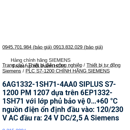
0945.701.984 (báo giá)
0913.832.029 (báo giá)
Hàng chính hãng SIEMENS
Trang chủ
/
Thiết bị điện công nghiệp
/
Thiết bị tự động
Freeship nội thành HCM
Siemens
/
PLC S7-1200 CHÍNH HÃNG SIEMENS
6AG1332-1SH71-4AA0 SIPLUS S7-
1200 PM 1207 dựa trên 6EP1332-
1SH71 với lớp phủ bảo vệ 0…+60 °C
nguồn điện ổn định đầu vào: 120/230
V AC đầu ra: 24 V DC/2,5 A Siemens