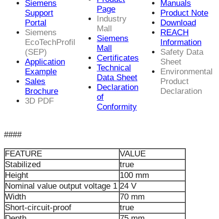
Siemens
Manuals
Page
Support
Product Note
Industry
Portal
Download
Mall
Siemens
REACH
Siemens
EcoTechProfil
Information
Mall
(SEP)
Safety Data
Certificates
Application
Sheet
Technical
Example
Environmental
Data Sheet
Sales
Product
Declaration
Brochure
Declaration
of
3D PDF
Conformity
####
FEATURE
VALUE
Stabilized
true
Height
100 mm
Nominal value output voltage 1
24 V
Width
70 mm
Short-circuit-proof
true
Depth
75 mm