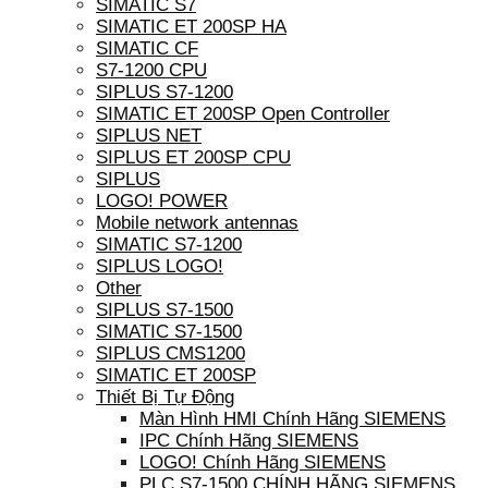
SIMATIC S7
SIMATIC ET 200SP HA
SIMATIC CF
S7-1200 CPU
SIPLUS S7-1200
SIMATIC ET 200SP Open Controller
SIPLUS NET
SIPLUS ET 200SP CPU
SIPLUS
LOGO! POWER
Mobile network antennas
SIMATIC S7-1200
SIPLUS LOGO!
Other
SIPLUS S7-1500
SIMATIC S7-1500
SIPLUS CMS1200
SIMATIC ET 200SP
Thiết Bị Tự Động
Màn Hình HMI Chính Hãng SIEMENS
IPC Chính Hãng SIEMENS
LOGO! Chính Hãng SIEMENS
PLC S7-1500 CHÍNH HÃNG SIEMENS