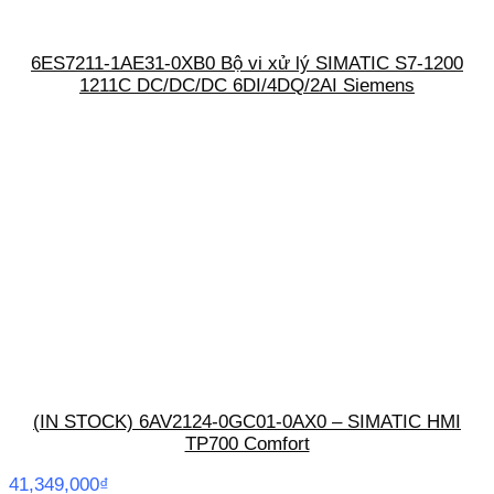
6ES7211-1AE31-0XB0 Bộ vi xử lý SIMATIC S7-1200
1211C DC/DC/DC 6DI/4DQ/2AI Siemens
(IN STOCK) 6AV2124-0GC01-0AX0 – SIMATIC HMI
TP700 Comfort
41,349,000
₫