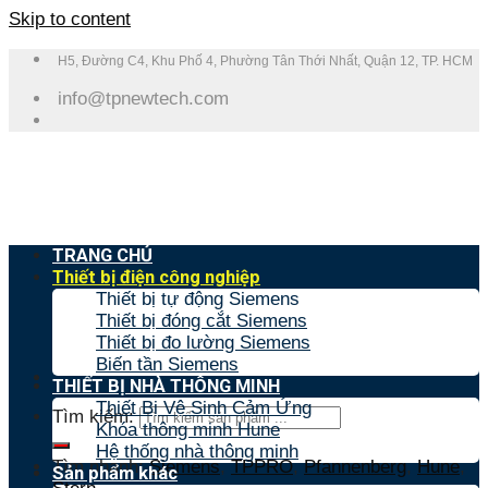
Skip to content
H5, Đường C4, Khu Phố 4, Phường Tân Thới Nhất, Quận 12, TP. HCM
info@tpnewtech.com
TRANG CHỦ
Thiết bị điện công nghiệp
Thiết bị tự động Siemens
Thiết bị đóng cắt Siemens
Thiết bị đo lường Siemens
Biến tần Siemens
THIẾT BỊ NHÀ THÔNG MINH
Thiết Bị Vệ Sinh Cảm Ứng
Tìm kiếm:
Khóa thông minh Hune
Hệ thống nhà thông minh
Tìm nhanh:
Siemens
,
TPPRO
,
Pfannenberg
,
Hune
,
Sản phẩm khác