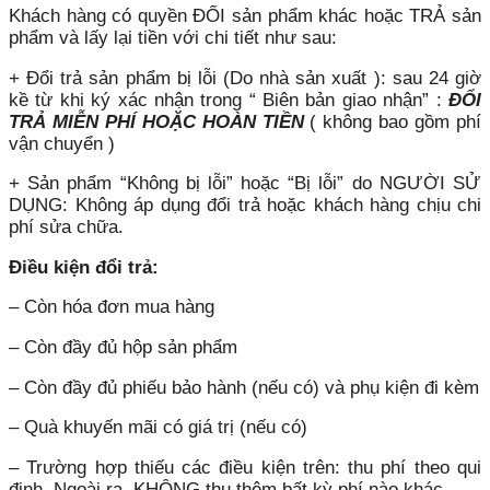
Khách hàng có quyền ĐỔI sản phẩm khác hoặc TRẢ sản
phẩm và lấy lại tiền với chi tiết như sau:
+ Đổi trả sản phẩm bị lỗi (Do nhà sản xuất ): sau 24 giờ
kề từ khi ký xác nhận trong “ Biên bản giao nhận” :
ĐỔI
TRẢ MIỄN PHÍ HOẶC HOÀN TIỀN
( không bao gồm phí
vận chuyển )
+ Sản phẩm “Không bị lỗi” hoặc “Bị lỗi” do NGƯỜI SỬ
DỤNG: Không áp dụng đổi trả hoặc khách hàng chịu chi
phí sửa chữa.
Điều kiện đổi trả:
– Còn hóa đơn mua hàng
– Còn đầy đủ hộp sản phẩm
– Còn đầy đủ phiếu bảo hành (nếu có) và phụ kiện đi kèm
– Quà khuyến mãi có giá trị (nếu có)
– Trường hợp thiếu các điều kiện trên: thu phí theo qui
định. Ngoài ra, KHÔNG thu thêm bất kỳ phí nào khác