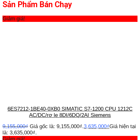
Sản Phẩm Bán Chạy
Giảm giá!
6ES7212-1BE40-0XB0 SIMATIC S7-1200 CPU 1212C
AC/DC/rơ le 8DI/6DQ/2AI Siemens
9,155,000
₫
Giá gốc là: 9,155,000₫.
3,635,000
₫
Giá hiện tại
là: 3,635,000₫.
Giảm giá!