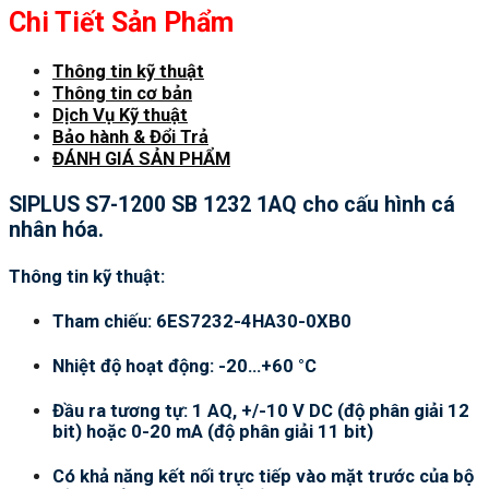
Chi Tiết Sản Phẩm
Thông tin kỹ thuật
Thông tin cơ bản
Dịch Vụ Kỹ thuật
Bảo hành & Đổi Trả
ĐÁNH GIÁ SẢN PHẨM
SIPLUS S7-1200 SB 1232 1AQ cho cấu hình cá
nhân hóa.
Thông tin kỹ thuật:
Tham chiếu: 6ES7232-4HA30-0XB0
Nhiệt độ hoạt động: -20…+60 °C
Đầu ra tương tự: 1 AQ, +/-10 V DC (độ phân giải 12
bit) hoặc 0-20 mA (độ phân giải 11 bit)
Có khả năng kết nối trực tiếp vào mặt trước của bộ