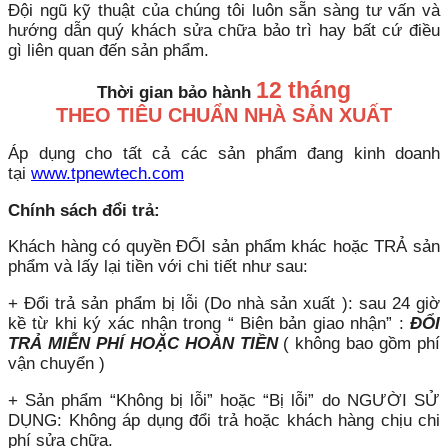
Đội ngũ kỹ thuật của chúng tôi luôn sẵn sàng tư vấn và
hướng dẫn quý khách sửa chữa bảo trì hay bất cứ điều
gì liên quan đến sản phẩm.
12 tháng
Thời gian bảo hành
THEO TIÊU CHUẨN NHÀ SẢN XUẤT
Áp dụng cho tất cả các sản phẩm đang kinh doanh
tại
www.tpnewtech.com
Chính sách đổi trả:
Khách hàng có quyền ĐỔI sản phẩm khác hoặc TRẢ sản
phẩm và lấy lại tiền với chi tiết như sau:
+ Đổi trả sản phẩm bị lỗi (Do nhà sản xuất ): sau 24 giờ
kề từ khi ký xác nhận trong “ Biên bản giao nhận” :
ĐỔI
TRẢ MIỄN PHÍ HOẶC HOÀN TIỀN
( không bao gồm phí
vận chuyển )
+ Sản phẩm “Không bị lỗi” hoặc “Bị lỗi” do NGƯỜI SỬ
DỤNG: Không áp dụng đổi trả hoặc khách hàng chịu chi
phí sửa chữa.