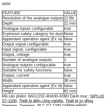
####
FEATURE
VALUE
Resolution of the analogue outputs
12 Bit
Depth
21 mm
Analogue inputs configurable
true
Explosion safety category for dust
None
Appendant operation agent (Ex ia)
false
Output signal configurable
true
Input signal, configurable
true
Output, voltage
true
Number of analogue outputs
1
Analogue outputs configurable
true
Suitable for safety functions
false
Output, current
true
Width
38 mm
Appendant operation agent (Ex ib)
false
Height
62 mm
Mã sản phẩm:
6AG1232-4HA30-4XB0
Danh mục:
SIPLUS
S7-1200
,
Thiết bị điện công nghiệp
,
Thiết bị tự động
Siemens
,
Siemens
,
PLC S7-1200 CHÍNH HÃNG