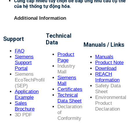
Cung cấp nhiều tùy chọn để đáp ứng nhu cầu cụ thể
của hệ thống tự động hóa.
Additional Information
Technical
Support
Data
Manuals / Links
FAQ
Product
Siemens
Manuals
Page
Support
Product Note
Industry
Portal
Download
Mall
Siemens
REACH
Siemens
EcoTechProfil
Information
Mall
(SEP)
Safety Data
Certificates
Application
Sheet
Technical
Example
Environmental
Data Sheet
Sales
Product
Declaration
Brochure
Declaration
of
3D PDF
Conformity