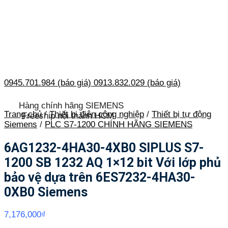
0945.701.984 (báo giá)
0913.832.029 (báo giá)
Hàng chính hãng SIEMENS
Trang chủ
/
Thiết bị điện công nghiệp
/
Thiết bị tự động
Freeship nội thành HCM
Siemens
/
PLC S7-1200 CHÍNH HÃNG SIEMENS
6AG1232-4HA30-4XB0 SIPLUS S7-
1200 SB 1232 AQ 1×12 bit Với lớp phủ
bảo vệ dựa trên 6ES7232-4HA30-
0XB0 Siemens
7,176,000
₫