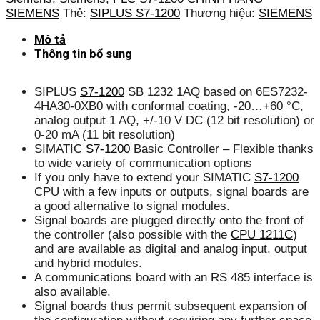
SIEMENS
Thẻ:
SIPLUS S7-1200
Thương hiệu:
SIEMENS
Mô tả
Thông tin bổ sung
SIPLUS
S7-1200
SB 1232 1AQ based on 6ES7232-
4HA30-0XB0 with conformal coating, -20…+60 °C,
analog output 1 AQ, +/-10 V DC (12 bit resolution) or
0-20 mA (11 bit resolution)
SIMATIC
S7-1200
Basic Controller – Flexible thanks
to wide variety of communication options
If you only have to extend your SIMATIC
S7-1200
CPU with a few inputs or outputs, signal boards are
a good alternative to signal modules.
Signal boards are plugged directly onto the front of
the controller (also possible with the
CPU 1211C
)
and are available as digital and analog input, output
and hybrid modules.
A communications board with an RS 485 interface is
also available.
Signal boards thus permit subsequent expansion of