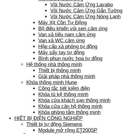
Vòi Nước Cảm Ứng Lavabo
Vòi Nước Cảm Ứng Gắn Tường
Vòi Nước Cảm Ứng Nóng Lạnh
Máy Xịt Cồn Tự Động
Bộ điều khiển vòi sen cảm ứng
Van xả tiểu nam cảm ứng
Van xả WC cảm ứng
Hộp cấp xà phòng tự động
Máy sấy tay tự động
Bình phun nước hoa tự động
Hệ thống nhà thông minh
Thiết bị thông minh
Giải pháp nhà thông minh
Khóa thông minh Hune
Công tắc tiết kiệm điện
Khóa tủ kệ thông minh
Khóa cửa khách sạn thông minh
Khóa cửa căn hộ thông minh
Khóa phòng tắm thông minh
HIẾT BỊ ĐIỆN CÔNG NGHIỆP
Thiết bị tự động Siemens
Module mở rộng ET200SP