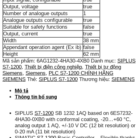
Output, voltage
true
Number of analogue outputs
1
Analogue outputs configurable
true
Suitable for safety functions
false
Output, current
true
Width
38 mm
Appendant operation agent (Ex ib)
false
Height
62 mm
Mã sản phẩm:
6AG1232-4HA30-4XB0
Danh mục:
SIPLUS
S7-1200
,
Thiết bị điện công nghiệp
,
Thiết bị tự động
Siemens
,
Siemens
,
PLC S7-1200 CHÍNH HÃNG
SIEMENS
Thẻ:
SIPLUS S7-1200
Thương hiệu:
SIEMENS
Mô tả
Thông tin bổ sung
SIPLUS
S7-1200
SB 1232 1AQ based on 6ES7232-
4HA30-0XB0 with conformal coating, -20…+60 °C,
analog output 1 AQ, +/-10 V DC (12 bit resolution) or
0-20 mA (11 bit resolution)
SIMATIC
S7-1200
Basic Controller – Flexible thanks