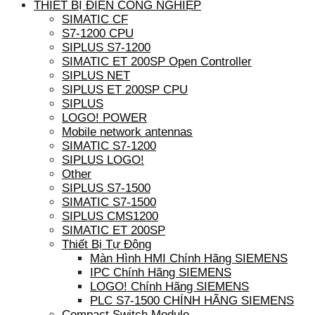
THIẾT BỊ ĐIỆN CÔNG NGHIỆP
SIMATIC CF
S7-1200 CPU
SIPLUS S7-1200
SIMATIC ET 200SP Open Controller
SIPLUS NET
SIPLUS ET 200SP CPU
SIPLUS
LOGO! POWER
Mobile network antennas
SIMATIC S7-1200
SIPLUS LOGO!
Other
SIPLUS S7-1500
SIMATIC S7-1500
SIPLUS CMS1200
SIMATIC ET 200SP
Thiết Bị Tự Động
Màn Hình HMI Chính Hãng SIEMENS
IPC Chính Hãng SIEMENS
LOGO! Chính Hãng SIEMENS
PLC S7-1500 CHÍNH HÃNG SIEMENS
Compact Switch Module