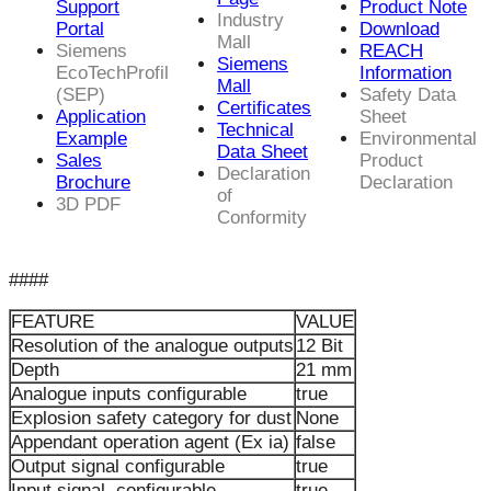
Support
Product Note
Industry
Portal
Download
Mall
Siemens
REACH
Siemens
EcoTechProfil
Information
Mall
(SEP)
Safety Data
Certificates
Application
Sheet
Technical
Example
Environmental
Data Sheet
Sales
Product
Declaration
Brochure
Declaration
of
3D PDF
Conformity
####
FEATURE
VALUE
Resolution of the analogue outputs
12 Bit
Depth
21 mm
Analogue inputs configurable
true
Explosion safety category for dust
None
Appendant operation agent (Ex ia)
false
Output signal configurable
true
Input signal, configurable
true