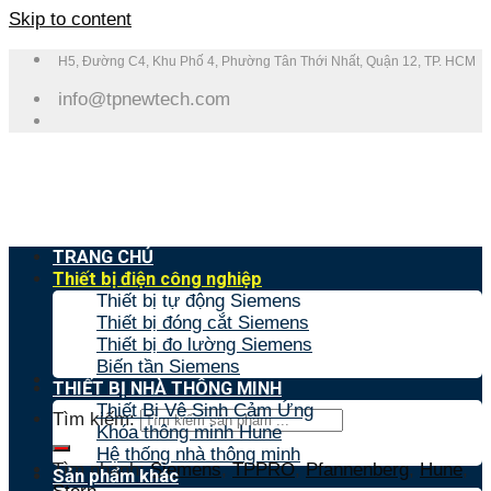
Skip to content
H5, Đường C4, Khu Phố 4, Phường Tân Thới Nhất, Quận 12, TP. HCM
info@tpnewtech.com
TRANG CHỦ
Thiết bị điện công nghiệp
Thiết bị tự động Siemens
Thiết bị đóng cắt Siemens
Thiết bị đo lường Siemens
Biến tần Siemens
THIẾT BỊ NHÀ THÔNG MINH
Thiết Bị Vệ Sinh Cảm Ứng
Tìm kiếm:
Khóa thông minh Hune
Hệ thống nhà thông minh
Tìm nhanh:
Siemens
,
TPPRO
,
Pfannenberg
,
Hune
,
Sản phẩm khác