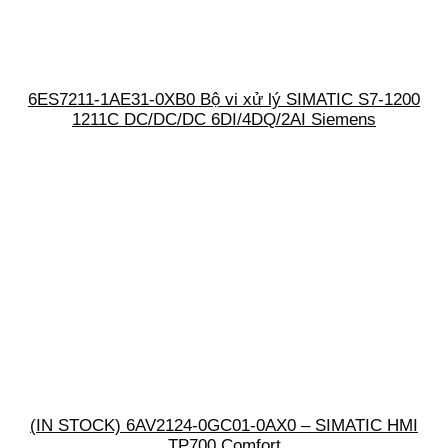
6ES7211-1AE31-0XB0 Bộ vi xử lý SIMATIC S7-1200
1211C DC/DC/DC 6DI/4DQ/2AI Siemens
(IN STOCK) 6AV2124-0GC01-0AX0 – SIMATIC HMI
TP700 Comfort