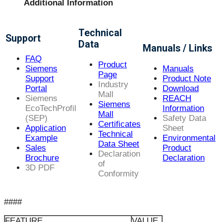
Additional Information
Technical
Support
Data
Manuals / Links
FAQ
Product
Siemens
Manuals
Page
Support
Product Note
Industry
Portal
Download
Mall
Siemens
REACH
Siemens
EcoTechProfil
Information
Mall
(SEP)
Safety Data
Certificates
Application
Sheet
Technical
Example
Environmental
Data Sheet
Sales
Product
Declaration
Brochure
Declaration
of
3D PDF
Conformity
####
FEATURE
VALUE