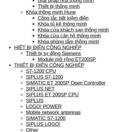
Giải pháp nhà thông minh
Thiết bị thông minh
Khóa thông minh Hune
Công tắc tiết kiệm điện
Khóa tủ kệ thông minh
Khóa cửa khách sạn thông minh
Khóa cửa căn hộ thông minh
Khóa phòng tắm thông minh
HIẾT BỊ ĐIỆN CÔNG NGHIỆP
Thiết bị tự động Siemens
Module mở rộng ET200SP
THIẾT BỊ ĐIỆN CÔNG NGHIỆP
S7-1200 CPU
SIPLUS S7-1200
SIMATIC ET 200SP Open Controller
SIPLUS NET
SIPLUS ET 200SP CPU
SIPLUS
LOGO! POWER
Mobile network antennas
SIMATIC S7-1200
SIPLUS LOGO!
Other