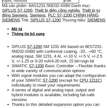
Input, resistor
true
Mã sản phẩm:
6AG1231-5ND32-4XB0
Danh mục:
SIPLUS S7-1200
,
Thiết bị điện công nghiệp
,
Thiết bị tự
động Siemens
,
Siemens
,
PLC S7-1200 CHÍNH HÃNG
SIEMENS
Thẻ:
SIPLUS S7-1200
Thương hiệu:
SIEMENS
Mô tả
Thông tin bổ sung
SIPLUS
S7-1200
SM 1231 4AI based on 6ES7231-
5ND32-0XB0 with conformal coating, -20…+60 °C,
analog input, SM 1231, 4 AI, +/-10 V, +/-5 V, +/-2.5
V, +/-1.25 or 0-20 mA/4-20 mA, 15 bit+sign bit
SIMATIC
S7-1200
Basic Controller – Flexible thanks
to wide variety of communication options
With signal modules you can adapt the configuration
of your SIMATIC
S7-1200
(except for
CPU 1211C
)
individually to meet your requirements
A series of digital and analog input, output and
hybrid modules is available, including fail-safe
versions
Thanks to this detailed expansion option you can