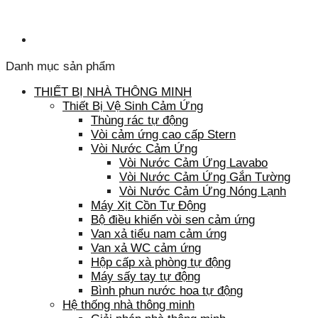
Danh mục sản phẩm
THIẾT BỊ NHÀ THÔNG MINH
Thiết Bị Vệ Sinh Cảm Ứng
Thùng rác tự động
Vòi cảm ứng cao cấp Stern
Vòi Nước Cảm Ứng
Vòi Nước Cảm Ứng Lavabo
Vòi Nước Cảm Ứng Gắn Tường
Vòi Nước Cảm Ứng Nóng Lạnh
Máy Xịt Cồn Tự Động
Bộ điều khiển vòi sen cảm ứng
Van xả tiểu nam cảm ứng
Van xả WC cảm ứng
Hộp cấp xà phòng tự động
Máy sấy tay tự động
Bình phun nước hoa tự động
Hệ thống nhà thông minh