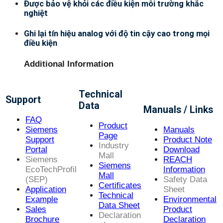
Được bảo vệ khỏi các điều kiện môi trường khắc
nghiệt
Ghi lại tín hiệu analog với độ tin cậy cao trong mọi
điều kiện
Additional Information
Technical
Support
Data
Manuals / Links
FAQ
Product
Siemens
Manuals
Page
Support
Product Note
Industry
Portal
Download
Mall
Siemens
REACH
Siemens
EcoTechProfil
Information
Mall
(SEP)
Safety Data
Certificates
Application
Sheet
Technical
Example
Environmental
Data Sheet
Sales
Product
Declaration
Brochure
Declaration