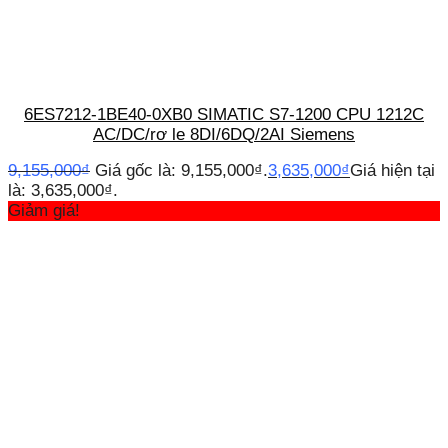
6ES7212-1BE40-0XB0 SIMATIC S7-1200 CPU 1212C
AC/DC/rơ le 8DI/6DQ/2AI Siemens
9,155,000
₫
Giá gốc là: 9,155,000₫.
3,635,000
₫
Giá hiện tại
là: 3,635,000₫.
Giảm giá!