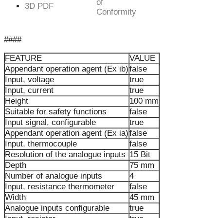
of
3D PDF
Conformity
####
FEATURE
VALUE
Appendant operation agent (Ex ib)
false
Input, voltage
true
Input, current
true
Height
100 mm
Suitable for safety functions
false
Input signal, configurable
true
Appendant operation agent (Ex ia)
false
Input, thermocouple
false
Resolution of the analogue inputs
15 Bit
Depth
75 mm
Number of analogue inputs
4
Input, resistance thermometer
false
Width
45 mm
Analogue inputs configurable
true