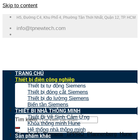
Skip to content
H5, Đường C4, Khu Phố 4, Phường Tân Thới Nhất, Quận 12, TP. HCM
info@tpnewtech.com
TRANG CHỦ
Thiết bị điện công nghiệp
Thiết bị tự động Siemens
Thiết bị đóng cắt Siemens
Thiết bị đo lường Siemens
Biến tần Siemens
THIẾT BỊ NHÀ THÔNG MINH
Thiết Bị Vệ Sinh Cảm Ứng
Tìm kiếm:
Khóa thông minh Hune
Hệ thống nhà thông minh
Tìm nhanh:
Siemens
,
TPPRO
,
Pfannenberg
,
Hune
,
Sản phẩm khác