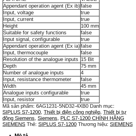
Appendant operation agent (Ex ib)
false
Input, voltage
true
Input, current
true
Height
100 mm
Suitable for safety functions
false
Input signal, configurable
true
Appendant operation agent (Ex ia)
false
Input, thermocouple
false
Resolution of the analogue inputs
15 Bit
Depth
75 mm
Number of analogue inputs
4
Input, resistance thermometer
false
Width
45 mm
Analogue inputs configurable
true
Input, resistor
true
Mã sản phẩm:
6AG1231-5ND32-4XB0
Danh mục:
SIPLUS S7-1200
,
Thiết bị điện công nghiệp
,
Thiết bị tự
động Siemens
,
Siemens
,
PLC S7-1200 CHÍNH HÃNG
SIEMENS
Thẻ:
SIPLUS S7-1200
Thương hiệu:
SIEMENS
Mô tả