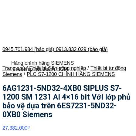
0945.701.984 (báo giá)
0913.832.029 (báo giá)
Hàng chính hãng SIEMENS
Trang chủ
/
Thiết bị điện công nghiệp
/
Thiết bị tự động
Freeship nội thành HCM
Siemens
/
PLC S7-1200 CHÍNH HÃNG SIEMENS
6AG1231-5ND32-4XB0 SIPLUS S7-
1200 SM 1231 AI 4×16 bit Với lớp phủ
bảo vệ dựa trên 6ES7231-5ND32-
0XB0 Siemens
27,382,000
₫