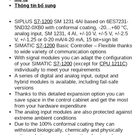
Thông tin bổ sung
SIPLUS
S7-1200
SM 1231 4AI based on 6ES7231-
5ND32-0XB0 with conformal coating, -20…+60 °C,
analog input, SM 1231, 4 AI, +/-10 V, +/-5 V, +/-2.5
V, +/-1.25 or 0-20 mA/4-20 mA, 15 bit+sign bit
SIMATIC
S7-1200
Basic Controller – Flexible thanks
to wide variety of communication options
With signal modules you can adapt the configuration
of your SIMATIC
S7-1200
(except for
CPU 1211C
)
individually to meet your requirements
A series of digital and analog input, output and
hybrid modules is available, including fail-safe
versions
Thanks to this detailed expansion option you can
save space in the control cabinet and get the most
from your hardware expenditure
The analog input modules are also protected against
extreme ambient conditions
Due to the 100% conformal coating they can
withstand biologically, chemically and physically