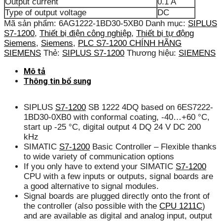
Output current
0.1 A
Type of output voltage
DC
Mã sản phẩm:
6AG1222-1BD30-5XB0
Danh mục:
SIPLUS
S7-1200
,
Thiết bị điện công nghiệp
,
Thiết bị tự động
Siemens
,
Siemens
,
PLC S7-1200 CHÍNH HÃNG
SIEMENS
Thẻ:
SIPLUS S7-1200
Thương hiệu:
SIEMENS
Mô tả
Thông tin bổ sung
SIPLUS
S7-1200
SB 1222 4DQ based on 6ES7222-
1BD30-0XB0 with conformal coating, -40…+60 °C,
start up -25 °C, digital output 4 DQ 24 V DC 200
kHz
SIMATIC
S7-1200
Basic Controller – Flexible thanks
to wide variety of communication options
If you only have to extend your SIMATIC
S7-1200
CPU with a few inputs or outputs, signal boards are
a good alternative to signal modules.
Signal boards are plugged directly onto the front of
the controller (also possible with the
CPU 1211C
)
and are available as digital and analog input, output