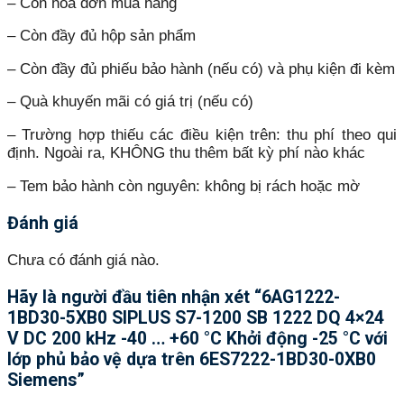
– Còn hóa đơn mua hàng
– Còn đầy đủ hộp sản phẩm
– Còn đầy đủ phiếu bảo hành (nếu có) và phụ kiện đi kèm
– Quà khuyến mãi có giá trị (nếu có)
– Trường hợp thiếu các điều kiện trên: thu phí theo qui
định. Ngoài ra, KHÔNG thu thêm bất kỳ phí nào khác
– Tem bảo hành còn nguyên: không bị rách hoặc mờ
Đánh giá
Chưa có đánh giá nào.
Hãy là người đầu tiên nhận xét “6AG1222-
1BD30-5XB0 SIPLUS S7-1200 SB 1222 DQ 4×24
V DC 200 kHz -40 … +60 °C Khởi động -25 °C với
lớp phủ bảo vệ dựa trên 6ES7222-1BD30-0XB0
Siemens”