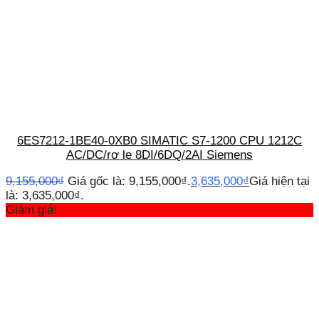
6ES7212-1BE40-0XB0 SIMATIC S7-1200 CPU 1212C
AC/DC/rơ le 8DI/6DQ/2AI Siemens
9,155,000
₫
Giá gốc là: 9,155,000₫.
3,635,000
₫
Giá hiện tại
là: 3,635,000₫.
Giảm giá!