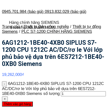
0945.701.984 (báo giá)
0913.832.029 (báo giá)
Hàng chính hãng SIEMENS
Trang chủ
/
Thiết bị điện công nghiệp
/
Thiết bị tự động
Freeship nội thành HCM
Siemens
/
PLC S7-1200 CHÍNH HÃNG SIEMENS
6AG1212-1BE40-4XB0 SIPLUS S7-
1200 CPU 1212C AC/DC/rơ le Với lớp
phủ bảo vệ dựa trên 6ES7212-1BE40-
0XB0 Siemens
19,262,000
₫
6AG1212-1BE40-4XB0 SIPLUS S7-1200 CPU 1212C
AC/DC/rơ le Với lớp phủ bảo vệ dựa trên 6ES7212-
1BE40-0XB0 Siemens số lượng
Thêm vào giỏ hàng