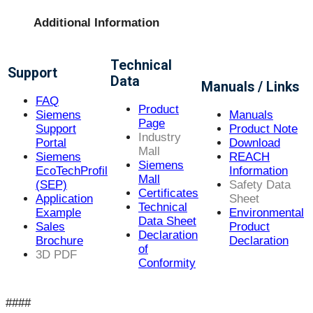
Additional Information
Technical
Support
Data
Manuals / Links
FAQ
Product
Siemens
Manuals
Page
Support
Product Note
Industry
Portal
Download
Mall
Siemens
REACH
Siemens
EcoTechProfil
Information
Mall
(SEP)
Safety Data
Certificates
Application
Sheet
Technical
Example
Environmental
Data Sheet
Sales
Product
Declaration
Brochure
Declaration
of
3D PDF
Conformity
####