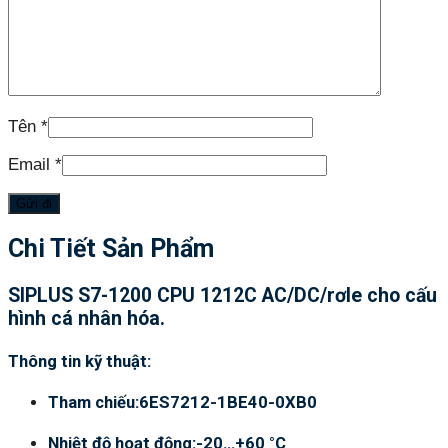
Tên
*
Email
*
Chi Tiết Sản Phẩm
SIPLUS S7-1200 CPU 1212C AC/DC/rơle cho cấu
hình cá nhân hóa.
Thông tin kỹ thuật:
Tham chiếu:6ES7212-1BE40-0XB0
Nhiệt độ hoạt động:-20…+60 °C