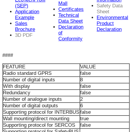
Mall
(SEP)
Safety Data
Certificates
Application
Sheet
Technical
Example
Environmental
Data Sheet
Sales
Product
Declaration
Brochure
Declaration
of
3D PDF
Conformity
####
FEATURE
VALUE
Radio standard GPRS
false
Number of digital inputs
8
With display
false
Redundancy
false
Number of analogue inputs
2
Number of digital outputs
6
Supporting protocol for INTERBUS
false
Wall mounting/direct mounting
true
Supporting protocol for SERCOS
false
Supporting protocol for SafetyBUS