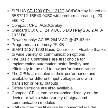
SIPLUS
S7-1200
CPU 1212C
AC/DC/relay based on
6ES7212-1BE40-0XB0 with conformal coating, -20…
+60 °C
Compact CPU, AC/DC/relay
Onboard I/O: 8 DI 24 V DC, 6 DQ relay 2 A, 2 AI 0-
10 V DC
Power supply: AC 85-264 V AC @ 47-63 Hz
Program/data memory 75 KB
SIMATIC
S7-1200
Basic Controller – Flexible thanks
to wide variety of communication options
The Basic Controllers are first choice for
implementing automation tasks flexibly and
efficiently in the mid to low performance range
The CPUs are scaled in their performance and
available for different input voltages and with
transistor or relay outputs
Safety versions are also available
Compact CPUs can be expanded directly on the
device or with a wide variety of signal and
communication modules
HMI
devices can likewise be connected via the