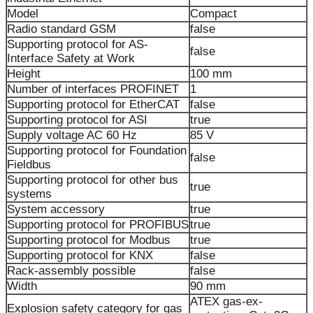
Model
Compact
Radio standard GSM
false
Supporting protocol for AS-
false
Interface Safety at Work
Height
100 mm
Number of interfaces PROFINET
1
Supporting protocol for EtherCAT
false
Supporting protocol for ASI
true
Supply voltage AC 60 Hz
85 V
Supporting protocol for Foundation
false
Fieldbus
Supporting protocol for other bus
true
systems
System accessory
true
Supporting protocol for PROFIBUS
true
Supporting protocol for Modbus
true
Supporting protocol for KNX
false
Rack-assembly possible
false
Width
90 mm
ATEX gas-ex-
Explosion safety category for gas