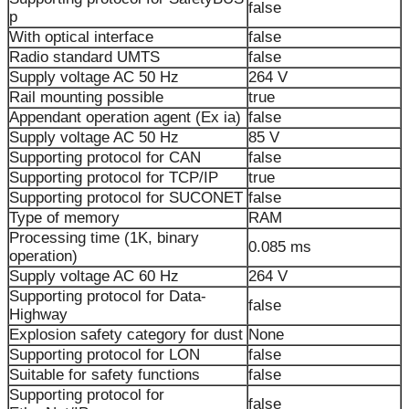
false
p
With optical interface
false
Radio standard UMTS
false
Supply voltage AC 50 Hz
264 V
Rail mounting possible
true
Appendant operation agent (Ex ia)
false
Supply voltage AC 50 Hz
85 V
Supporting protocol for CAN
false
Supporting protocol for TCP/IP
true
Supporting protocol for SUCONET
false
Type of memory
RAM
Processing time (1K, binary
0.085 ms
operation)
Supply voltage AC 60 Hz
264 V
Supporting protocol for Data-
false
Highway
Explosion safety category for dust
None
Supporting protocol for LON
false
Suitable for safety functions
false
Supporting protocol for
false