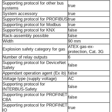
Supporting protocol for other bus
true
systems
System accessory
true
Supporting protocol for PROFIBUS
true
Supporting protocol for Modbus
true
Supporting protocol for KNX
false
Rack-assembly possible
false
Width
90 mm
ATEX gas-ex-
Explosion safety category for gas
protection, Cat. 3G
Number of relay outputs
6
Supporting protocol for DeviceNet
false
Safety
Appendant operation agent (Ex ib)
false
Voltage type (supply voltage)
AC
Supporting protocol for
false
INTERBUS-Safety
Supporting protocol for PROFINET
false
CBA
Supporting protocol for PROFINET
true
IO