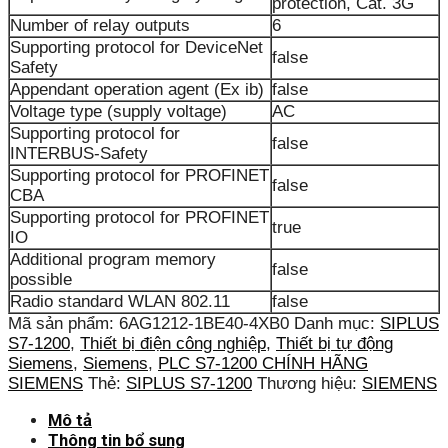
protection, Cat. 3G
Number of relay outputs
6
Supporting protocol for DeviceNet
false
Safety
Appendant operation agent (Ex ib)
false
Voltage type (supply voltage)
AC
Supporting protocol for
false
INTERBUS-Safety
Supporting protocol for PROFINET
false
CBA
Supporting protocol for PROFINET
true
IO
Additional program memory
false
possible
Radio standard WLAN 802.11
false
Mã sản phẩm:
6AG1212-1BE40-4XB0
Danh mục:
SIPLUS
S7-1200
,
Thiết bị điện công nghiệp
,
Thiết bị tự động
Siemens
,
Siemens
,
PLC S7-1200 CHÍNH HÃNG
SIEMENS
Thẻ:
SIPLUS S7-1200
Thương hiệu:
SIEMENS
Mô tả
Thông tin bổ sung