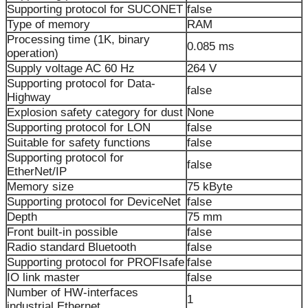
Supporting protocol for SUCONET
false
Type of memory
RAM
Processing time (1K, binary
0.085 ms
operation)
Supply voltage AC 60 Hz
264 V
Supporting protocol for Data-
false
Highway
Explosion safety category for dust
None
Supporting protocol for LON
false
Suitable for safety functions
false
Supporting protocol for
false
EtherNet/IP
Memory size
75 kByte
Supporting protocol for DeviceNet
false
Depth
75 mm
Front built-in possible
false
Radio standard Bluetooth
false
Supporting protocol for PROFIsafe
false
IO link master
false
Number of HW-interfaces
1
industrial Ethernet