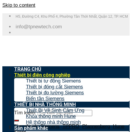
Skip to content
H5, Đường C4, Khu Phố 4, Phường Tân Thới Nhất, Quận 12, TP. HCM
info@tpnewtech.com
TRANG CHỦ
Thiết bị điện công nghiệp
Thiết bị tự động Siemens
Thiết bị đóng cắt Siemens
Thiết bị đo lường Siemens
Biến tần Siemens
THIẾT BỊ NHÀ THÔNG MINH
Thiết Bị Vệ Sinh Cảm Ứng
Tìm kiếm:
Khóa thông minh Hune
Hệ thống nhà thông minh
Tìm nhanh:
Siemens
,
TPPRO
,
Pfannenberg
,
Hune
,
Sản phẩm khác