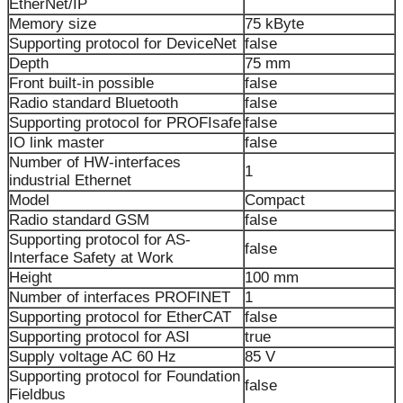
EtherNet/IP
Memory size
75 kByte
Supporting protocol for DeviceNet
false
Depth
75 mm
Front built-in possible
false
Radio standard Bluetooth
false
Supporting protocol for PROFIsafe
false
IO link master
false
Number of HW-interfaces
1
industrial Ethernet
Model
Compact
Radio standard GSM
false
Supporting protocol for AS-
false
Interface Safety at Work
Height
100 mm
Number of interfaces PROFINET
1
Supporting protocol for EtherCAT
false
Supporting protocol for ASI
true
Supply voltage AC 60 Hz
85 V
Supporting protocol for Foundation
false
Fieldbus