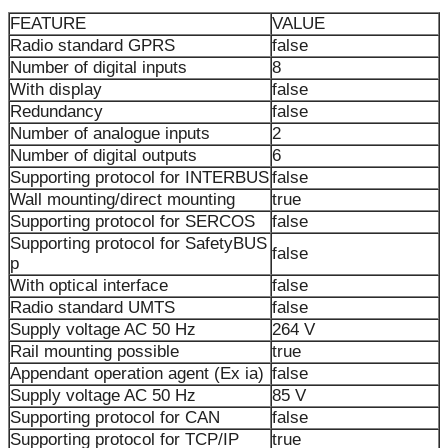
FEATURE
VALUE
Radio standard GPRS
false
Number of digital inputs
8
With display
false
Redundancy
false
Number of analogue inputs
2
Number of digital outputs
6
Supporting protocol for INTERBUS
false
Wall mounting/direct mounting
true
Supporting protocol for SERCOS
false
Supporting protocol for SafetyBUS
false
p
With optical interface
false
Radio standard UMTS
false
Supply voltage AC 50 Hz
264 V
Rail mounting possible
true
Appendant operation agent (Ex ia)
false
Supply voltage AC 50 Hz
85 V
Supporting protocol for CAN
false
Supporting protocol for TCP/IP
true