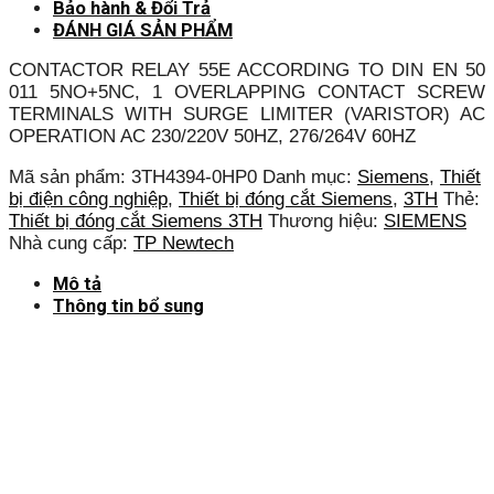
Bảo hành & Đổi Trả
ĐÁNH GIÁ SẢN PHẨM
CONTACTOR RELAY 55E ACCORDING TO DIN EN 50
011 5NO+5NC, 1 OVERLAPPING CONTACT SCREW
TERMINALS WITH SURGE LIMITER (VARISTOR) AC
OPERATION AC 230/220V 50HZ, 276/264V 60HZ
Mã sản phẩm:
3TH4394-0HP0
Danh mục:
Siemens
,
Thiết
bị điện công nghiệp
,
Thiết bị đóng cắt Siemens
,
3TH
Thẻ:
Thiết bị đóng cắt Siemens 3TH
Thương hiệu:
SIEMENS
Nhà cung cấp:
TP Newtech
Mô tả
Thông tin bổ sung