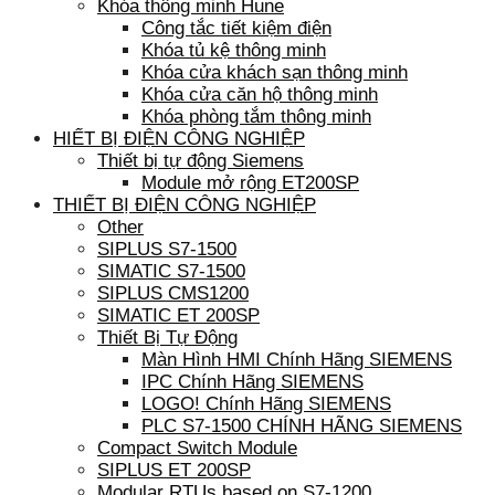
Khóa thông minh Hune
Công tắc tiết kiệm điện
Khóa tủ kệ thông minh
Khóa cửa khách sạn thông minh
Khóa cửa căn hộ thông minh
Khóa phòng tắm thông minh
HIẾT BỊ ĐIỆN CÔNG NGHIỆP
Thiết bị tự động Siemens
Module mở rộng ET200SP
THIẾT BỊ ĐIỆN CÔNG NGHIỆP
Other
SIPLUS S7-1500
SIMATIC S7-1500
SIPLUS CMS1200
SIMATIC ET 200SP
Thiết Bị Tự Động
Màn Hình HMI Chính Hãng SIEMENS
IPC Chính Hãng SIEMENS
LOGO! Chính Hãng SIEMENS
PLC S7-1500 CHÍNH HÃNG SIEMENS
Compact Switch Module
SIPLUS ET 200SP
Modular RTUs based on S7-1200