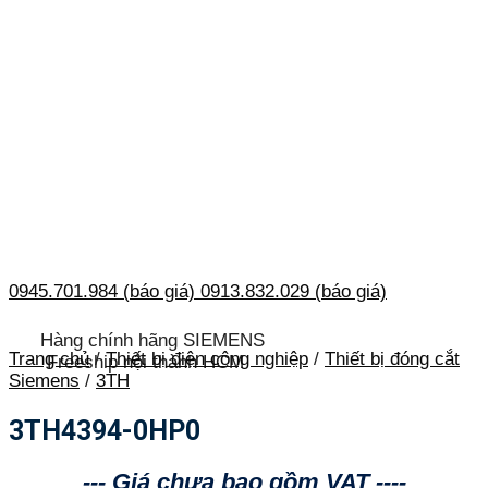
0945.701.984 (báo giá)
0913.832.029 (báo giá)
Hàng chính hãng SIEMENS
Trang chủ
/
Thiết bị điện công nghiệp
/
Thiết bị đóng cắt
Freeship nội thành HCM
Siemens
/
3TH
3TH4394-0HP0
--- Giá chưa bao gồm VAT ----