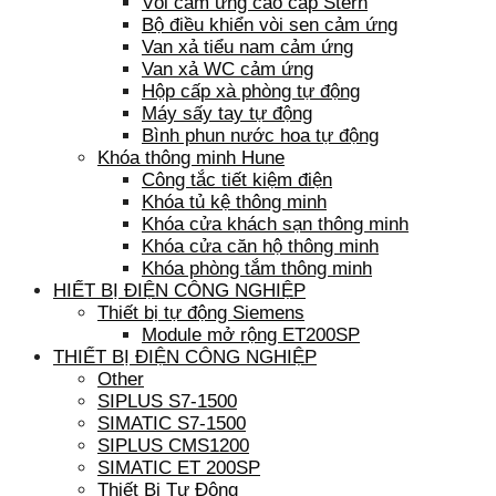
Vòi cảm ứng cao cấp Stern
Bộ điều khiển vòi sen cảm ứng
Van xả tiểu nam cảm ứng
Van xả WC cảm ứng
Hộp cấp xà phòng tự động
Máy sấy tay tự động
Bình phun nước hoa tự động
Khóa thông minh Hune
Công tắc tiết kiệm điện
Khóa tủ kệ thông minh
Khóa cửa khách sạn thông minh
Khóa cửa căn hộ thông minh
Khóa phòng tắm thông minh
HIẾT BỊ ĐIỆN CÔNG NGHIỆP
Thiết bị tự động Siemens
Module mở rộng ET200SP
THIẾT BỊ ĐIỆN CÔNG NGHIỆP
Other
SIPLUS S7-1500
SIMATIC S7-1500
SIPLUS CMS1200
SIMATIC ET 200SP
Thiết Bị Tự Động