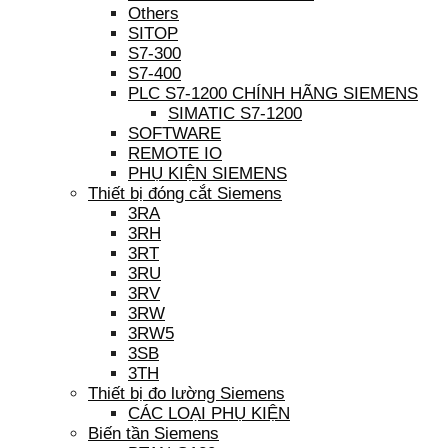
Others
SITOP
S7-300
S7-400
PLC S7-1200 CHÍNH HÃNG SIEMENS
SIMATIC S7-1200
SOFTWARE
REMOTE IO
PHỤ KIỆN SIEMENS
Thiết bị đóng cắt Siemens
3RA
3RH
3RT
3RU
3RV
3RW
3RW5
3SB
3TH
Thiết bị đo lường Siemens
CÁC LOẠI PHỤ KIỆN
Biến tần Siemens