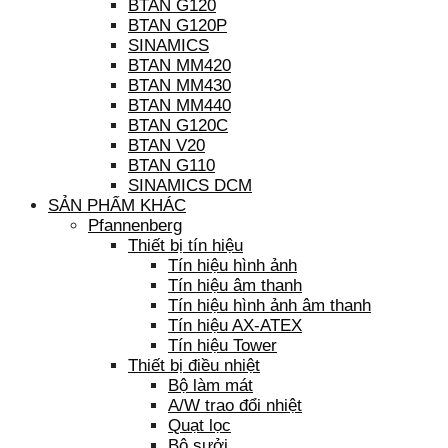
BTAN G120
BTAN G120P
SINAMICS
BTAN MM420
BTAN MM430
BTAN MM440
BTAN G120C
BTAN V20
BTAN G110
SINAMICS DCM
SẢN PHẨM KHÁC
Pfannenberg
Thiết bị tín hiệu
Tín hiệu hình ảnh
Tín hiệu âm thanh
Tín hiệu hình ảnh âm thanh
Tín hiệu AX-ATEX
Tín hiệu Tower
Thiết bị điều nhiệt
Bộ làm mát
A/W trao đổi nhiệt
Quạt lọc
Bộ sưởi