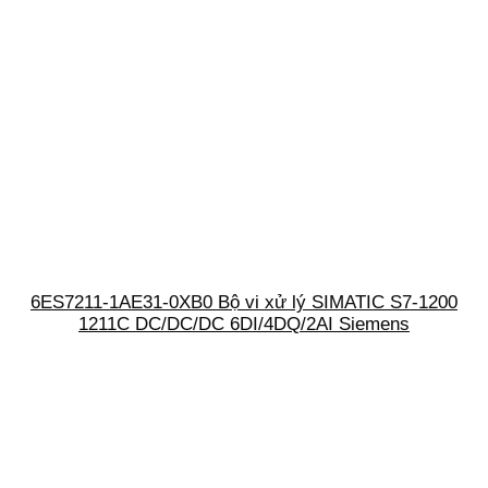
6ES7211-1AE31-0XB0 Bộ vi xử lý SIMATIC S7-1200
1211C DC/DC/DC 6DI/4DQ/2AI Siemens