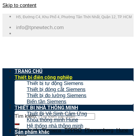
Skip to content
H5, Đường C4, Khu Phố 4, Phường Tân Thới Nhất, Quận 12, TP. HCM
info@tpnewtech.com
TRANG CHỦ
Thiết bị điện công nghiệp
Thiết bị tự động Siemens
Thiết bị đóng cắt Siemens
Thiết bị đo lường Siemens
Biến tần Siemens
THIẾT BỊ NHÀ THÔNG MINH
Thiết Bị Vệ Sinh Cảm Ứng
Tìm kiếm:
Khóa thông minh Hune
Hệ thống nhà thông minh
Tìm nhanh:
Siemens
,
TPPRO
,
Pfannenberg
,
Hune
,
Sản phẩm khác