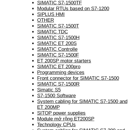
SIMATIC S7-1500TF
Modular RTUs based on S7-1200
SIPLUS HMI
OTHER
SIMATIC S7-1500T
SIMATIC TDC
SIMATIC S7-1500H
SIMATIC ET 200S
SIMATIC Controlle
SIMATIC S7-1500F
ET 200SP motor starters
SIMATIC ET 200pro
Programming devices
Front connector for SIMATIC S7-1500
SIMATIC S7-1500R
Simatic S5
S7-1500 Software
System cabling for SIMATIC S7-1500 and
ET 200MP
SITOP power supplies
Module mở rộng ET200SP
Technology CPUs