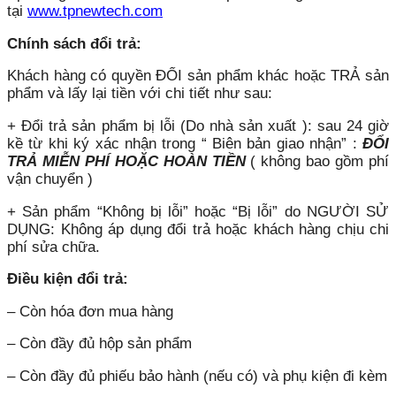
tại
www.tpnewtech.com
Chính sách đổi trả:
Khách hàng có quyền ĐỔI sản phẩm khác hoặc TRẢ sản
phẩm và lấy lại tiền với chi tiết như sau:
+ Đổi trả sản phẩm bị lỗi (Do nhà sản xuất ): sau 24 giờ
kề từ khi ký xác nhận trong “ Biên bản giao nhận” :
ĐỔI
TRẢ MIỄN PHÍ HOẶC HOÀN TIỀN
( không bao gồm phí
vận chuyển )
+ Sản phẩm “Không bị lỗi” hoặc “Bị lỗi” do NGƯỜI SỬ
DỤNG: Không áp dụng đổi trả hoặc khách hàng chịu chi
phí sửa chữa.
Điều kiện đổi trả:
– Còn hóa đơn mua hàng
– Còn đầy đủ hộp sản phẩm
– Còn đầy đủ phiếu bảo hành (nếu có) và phụ kiện đi kèm