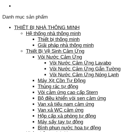
Danh mục sản phẩm
THIẾT BỊ NHÀ THÔNG MINH
Hệ thống nhà thông minh
Thiết bị thông minh
Giải pháp nhà thông minh
Thiết Bị Vệ Sinh Cảm Ứng
Vòi Nước Cảm Ứng
Vòi Nước Cảm Ứng Lavabo
Vòi Nước Cảm Ứng Gắn Tường
Vòi Nước Cảm Ứng Nóng Lạnh
Máy Xịt Cồn Tự Động
Thùng rác tự động
Vòi cảm ứng cao cấp Stern
Bộ điều khiển vòi sen cảm ứng
Van xả tiểu nam cảm ứng
Van xả WC cảm ứng
Hộp cấp xà phòng tự động
Máy sấy tay tự động
Bình phun nước hoa tự động