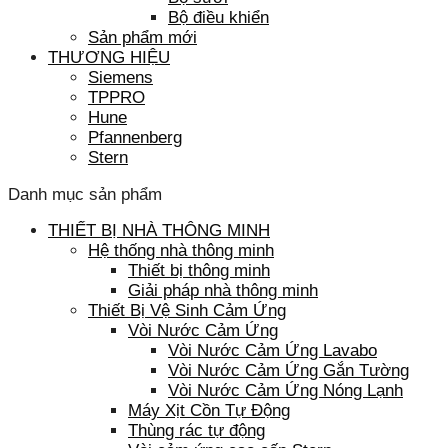
Bộ điều khiển
Sản phẩm mới
THƯƠNG HIỆU
Siemens
TPPRO
Hune
Pfannenberg
Stern
Danh mục sản phẩm
THIẾT BỊ NHÀ THÔNG MINH
Hệ thống nhà thông minh
Thiết bị thông minh
Giải pháp nhà thông minh
Thiết Bị Vệ Sinh Cảm Ứng
Vòi Nước Cảm Ứng
Vòi Nước Cảm Ứng Lavabo
Vòi Nước Cảm Ứng Gắn Tường
Vòi Nước Cảm Ứng Nóng Lạnh
Máy Xịt Cồn Tự Động
Thùng rác tự động