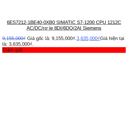
6ES7212-1BE40-0XB0 SIMATIC S7-1200 CPU 1212C
AC/DC/rơ le 8DI/6DQ/2AI Siemens
9,155,000
₫
Giá gốc là: 9,155,000₫.
3,635,000
₫
Giá hiện tại
là: 3,635,000₫.
Giảm giá!