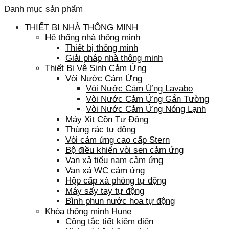
Danh mục sản phẩm
THIẾT BỊ NHÀ THÔNG MINH
Hệ thống nhà thông minh
Thiết bị thông minh
Giải pháp nhà thông minh
Thiết Bị Vệ Sinh Cảm Ứng
Vòi Nước Cảm Ứng
Vòi Nước Cảm Ứng Lavabo
Vòi Nước Cảm Ứng Gắn Tường
Vòi Nước Cảm Ứng Nóng Lạnh
Máy Xịt Cồn Tự Động
Thùng rác tự động
Vòi cảm ứng cao cấp Stern
Bộ điều khiển vòi sen cảm ứng
Van xả tiểu nam cảm ứng
Van xả WC cảm ứng
Hộp cấp xà phòng tự động
Máy sấy tay tự động
Bình phun nước hoa tự động
Khóa thông minh Hune
Công tắc tiết kiệm điện