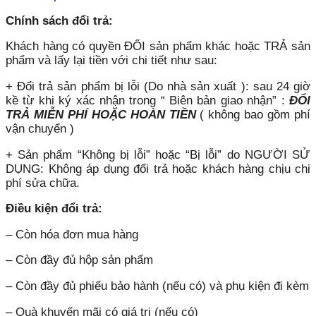
Chính sách đổi trả:
Khách hàng có quyền ĐỔI sản phẩm khác hoặc TRẢ sản
phẩm và lấy lại tiền với chi tiết như sau:
+ Đổi trả sản phẩm bị lỗi (Do nhà sản xuất ): sau 24 giờ
kề từ khi ký xác nhận trong “ Biên bản giao nhận” :
ĐỔI
TRẢ MIỄN PHÍ HOẶC HOÀN TIỀN
( không bao gồm phí
vận chuyển )
+ Sản phẩm “Không bị lỗi” hoặc “Bị lỗi” do NGƯỜI SỬ
DỤNG: Không áp dụng đổi trả hoặc khách hàng chịu chi
phí sửa chữa.
Điều kiện đổi trả:
– Còn hóa đơn mua hàng
– Còn đầy đủ hộp sản phẩm
– Còn đầy đủ phiếu bảo hành (nếu có) và phụ kiện đi kèm
– Quà khuyến mãi có giá trị (nếu có)