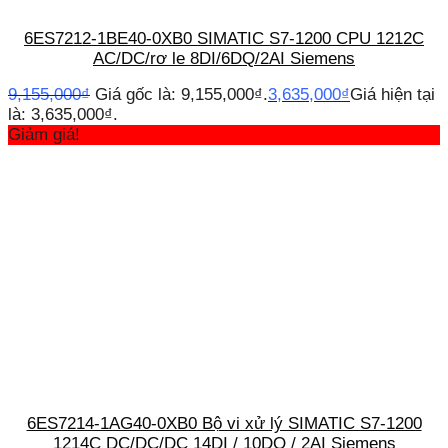
6ES7212-1BE40-0XB0 SIMATIC S7-1200 CPU 1212C
AC/DC/rơ le 8DI/6DQ/2AI Siemens
9,155,000
₫
Giá gốc là: 9,155,000₫.
3,635,000
₫
Giá hiện tại
là: 3,635,000₫.
Giảm giá!
6ES7214-1AG40-0XB0 Bộ vi xử lý SIMATIC S7-1200
1214C DC/DC/DC 14DI / 10DQ / 2AI Siemens