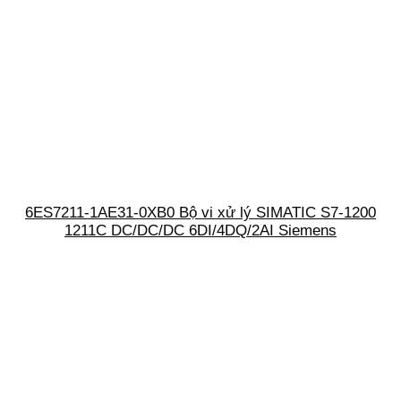
6ES7211-1AE31-0XB0 Bộ vi xử lý SIMATIC S7-1200
1211C DC/DC/DC 6DI/4DQ/2AI Siemens