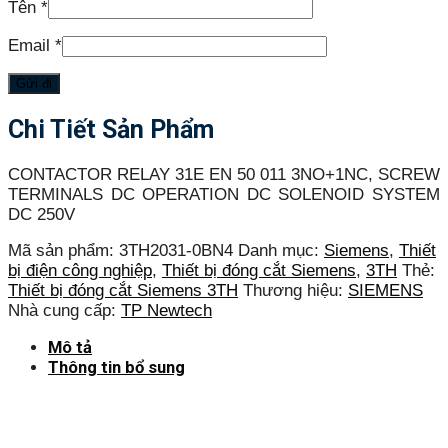
Tên
*
Email
*
Chi Tiết Sản Phẩm
CONTACTOR RELAY 31E EN 50 011 3NO+1NC, SCREW
TERMINALS DC OPERATION DC SOLENOID SYSTEM
DC 250V
Mã sản phẩm:
3TH2031-0BN4
Danh mục:
Siemens
,
Thiết
bị điện công nghiệp
,
Thiết bị đóng cắt Siemens
,
3TH
Thẻ:
Thiết bị đóng cắt Siemens 3TH
Thương hiệu:
SIEMENS
Nhà cung cấp:
TP Newtech
Mô tả
Thông tin bổ sung