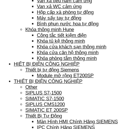
Van xả tiểu nam cảm ứng
Van xả WC cảm ứng
Hộp cấp xà phòng tự động
Máy sấy tay tự động
Bình phun nước hoa tự động
Khóa thông minh Hune
Công tắc tiết kiệm điện
Khóa tủ kệ thông minh
Khóa cửa khách sạn thông minh
Khóa cửa căn hộ thông minh
Khóa phòng tắm thông minh
HIẾT BỊ ĐIỆN CÔNG NGHIỆP
Thiết bị tự động Siemens
Module mở rộng ET200SP
THIẾT BỊ ĐIỆN CÔNG NGHIỆP
Other
SIPLUS S7-1500
SIMATIC S7-1500
SIPLUS CMS1200
SIMATIC ET 200SP
Thiết Bị Tự Động
Màn Hình HMI Chính Hãng SIEMENS
IPC Chính Hãng SIEMENS