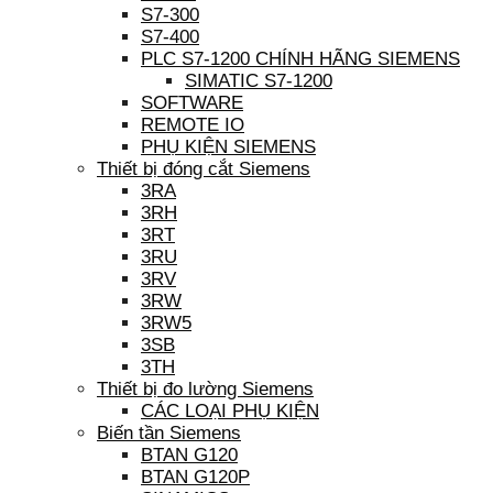
S7-300
S7-400
PLC S7-1200 CHÍNH HÃNG SIEMENS
SIMATIC S7-1200
SOFTWARE
REMOTE IO
PHỤ KIỆN SIEMENS
Thiết bị đóng cắt Siemens
3RA
3RH
3RT
3RU
3RV
3RW
3RW5
3SB
3TH
Thiết bị đo lường Siemens
CÁC LOẠI PHỤ KIỆN
Biến tần Siemens
BTAN G120
BTAN G120P