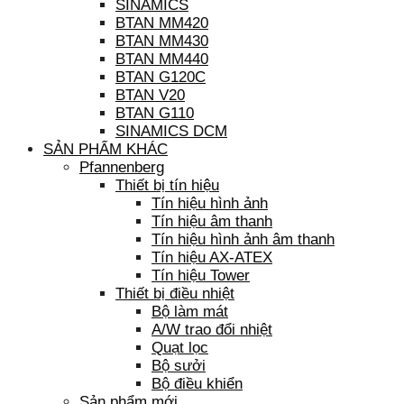
SINAMICS
BTAN MM420
BTAN MM430
BTAN MM440
BTAN G120C
BTAN V20
BTAN G110
SINAMICS DCM
SẢN PHẨM KHÁC
Pfannenberg
Thiết bị tín hiệu
Tín hiệu hình ảnh
Tín hiệu âm thanh
Tín hiệu hình ảnh âm thanh
Tín hiệu AX-ATEX
Tín hiệu Tower
Thiết bị điều nhiệt
Bộ làm mát
A/W trao đổi nhiệt
Quạt lọc
Bộ sưởi
Bộ điều khiển
Sản phẩm mới