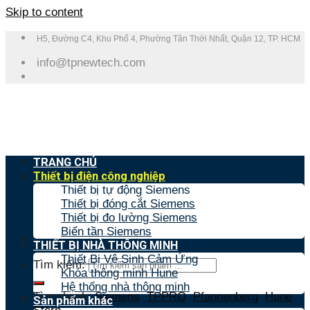
Skip to content
H5, Đường C4, Khu Phố 4, Phường Tân Thới Nhất, Quận 12, TP. HCM
info@tpnewtech.com
TRANG CHỦ
Thiết bị điện công nghiệp
Thiết bị tự động Siemens
Thiết bị đóng cắt Siemens
Thiết bị đo lường Siemens
Biến tần Siemens
THIẾT BỊ NHÀ THÔNG MINH
Thiết Bị Vệ Sinh Cảm Ứng
Tìm kiếm:
Khóa thông minh Hune
Hệ thống nhà thông minh
Tìm nhanh:
Siemens
,
TPPRO
,
Pfannenberg
,
Hune
,
Sản phẩm khác