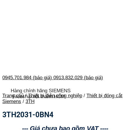
0945.701.984 (báo giá)
0913.832.029 (báo giá)
Hàng chính hãng SIEMENS
Trang chủ
/
Thiết bị điện công nghiệp
/
Thiết bị đóng cắt
Freeship nội thành HCM
Siemens
/
3TH
3TH2031-0BN4
--- Giá chưa bao gồm VAT ----