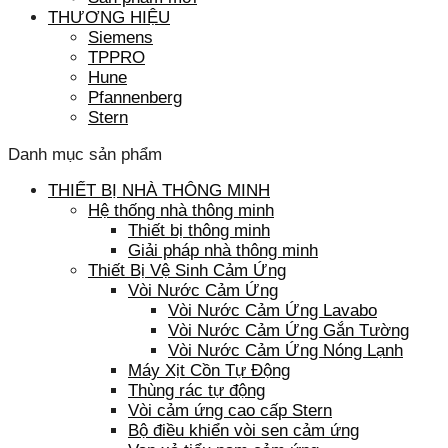
THƯƠNG HIỆU
Siemens
TPPRO
Hune
Pfannenberg
Stern
Danh mục sản phẩm
THIẾT BỊ NHÀ THÔNG MINH
Hệ thống nhà thông minh
Thiết bị thông minh
Giải pháp nhà thông minh
Thiết Bị Vệ Sinh Cảm Ứng
Vòi Nước Cảm Ứng
Vòi Nước Cảm Ứng Lavabo
Vòi Nước Cảm Ứng Gắn Tường
Vòi Nước Cảm Ứng Nóng Lạnh
Máy Xịt Cồn Tự Động
Thùng rác tự động
Vòi cảm ứng cao cấp Stern
Bộ điều khiển vòi sen cảm ứng