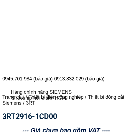
0945.701.984 (báo giá)
0913.832.029 (báo giá)
Hàng chính hãng SIEMENS
Trang chủ
/
Thiết bị điện công nghiệp
/
Thiết bị đóng cắt
Freeship nội thành HCM
Siemens
/
3RT
3RT2916-1CD00
--- Giá chưa bao gồm VAT ----