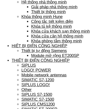
Hệ thống nhà thông minh
Giải pháp nhà thông minh
Thiết bị thông minh
Khóa thông minh Hune
Công tắc tiết kiệm điện
Khóa tủ kệ thông minh
Khóa cửa khách sạn thông minh
Khóa cửa căn hộ thông minh
Khóa phòng tắm thông minh
HIẾT BỊ ĐIỆN CÔNG NGHIỆP
Thiết bị tự động Siemens
Module mở rộng ET200SP
THIẾT BỊ ĐIỆN CÔNG NGHIỆP
SIPLUS
LOGO! POWER
Mobile network antennas
SIMATIC S7-1200
SIPLUS LOGO!
Other
SIPLUS S7-1500
SIMATIC S7-1500
SIPLUS CMS1200