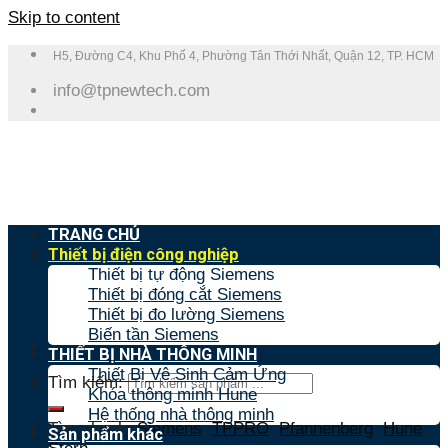
Skip to content
H5, Đường C4, Khu Phố 4, Phường Tân Thới Nhất, Quận 12, TP. HCM
info@tpnewtech.com
TRANG CHỦ
Thiết bị điện công nghiệp
Thiết bị tự động Siemens
Thiết bị đóng cắt Siemens
Thiết bị đo lường Siemens
Biến tần Siemens
THIẾT BỊ NHÀ THÔNG MINH
Thiết Bị Vệ Sinh Cảm Ứng
Tìm kiếm:
Khóa thông minh Hune
Hệ thống nhà thông minh
Tìm nhanh:
Siemens
,
TPPRO
,
Pfannenberg
,
Hune
,
Sản phẩm khác