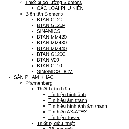
Thiết bị đo lường Siemens
CÁC LOẠI PHỤ KIỆN
Biến tần Siemens
BTAN G120
BTAN G120P
SINAMICS
BTAN MM420
BTAN MM430
BTAN MM440
BTAN G120C
BTAN V20
BTAN G110
SINAMICS DCM
SẢN PHẨM KHÁC
Pfannenberg
Thiết bị tín hiệu
Tín hiệu hình ảnh
Tín hiệu âm thanh
Tín hiệu hình ảnh âm thanh
Tín hiệu AX-ATEX
Tín hiệu Tower
Thiết bị điều nhiệt