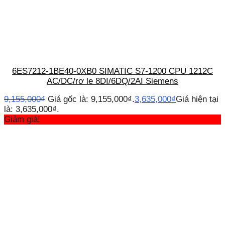
6ES7212-1BE40-0XB0 SIMATIC S7-1200 CPU 1212C
AC/DC/rơ le 8DI/6DQ/2AI Siemens
9,155,000
₫
Giá gốc là: 9,155,000₫.
3,635,000
₫
Giá hiện tại
là: 3,635,000₫.
Giảm giá!