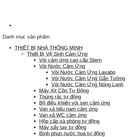
Danh mục sản phẩm
THIẾT BỊ NHÀ THÔNG MINH
Thiết Bị Vệ Sinh Cảm Ứng
Vòi cảm ứng cao cấp Stern
Vòi Nước Cảm Ứng
Vòi Nước Cảm Ứng Lavabo
Vòi Nước Cảm Ứng Gắn Tường
Vòi Nước Cảm Ứng Nóng Lạnh
Máy Xịt Cồn Tự Động
Thùng rác tự động
Bộ điều khiển vòi sen cảm ứng
Van xả tiểu nam cảm ứng
Van xả WC cảm ứng
Hộp cấp xà phòng tự động
Máy sấy tay tự động
Bình phun nước hoa tự động