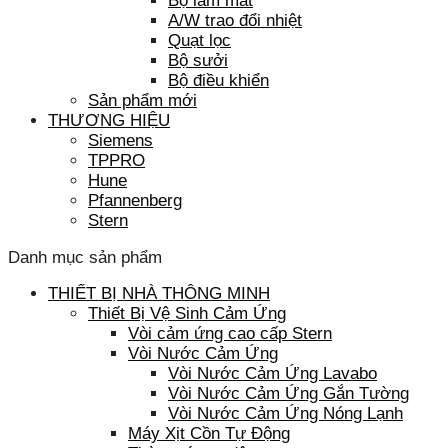
Bộ làm mát
A/W trao đổi nhiệt
Quạt lọc
Bộ sưởi
Bộ điều khiển
Sản phẩm mới
THƯƠNG HIỆU
Siemens
TPPRO
Hune
Pfannenberg
Stern
Danh mục sản phẩm
THIẾT BỊ NHÀ THÔNG MINH
Thiết Bị Vệ Sinh Cảm Ứng
Vòi cảm ứng cao cấp Stern
Vòi Nước Cảm Ứng
Vòi Nước Cảm Ứng Lavabo
Vòi Nước Cảm Ứng Gắn Tường
Vòi Nước Cảm Ứng Nóng Lạnh
Máy Xịt Cồn Tự Động