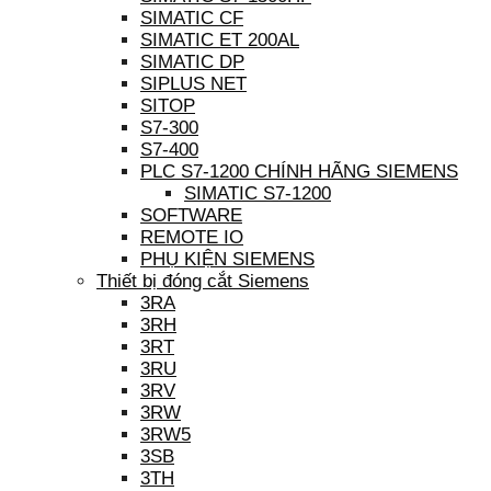
SIMATIC CF
SIMATIC ET 200AL
SIMATIC DP
SIPLUS NET
SITOP
S7-300
S7-400
PLC S7-1200 CHÍNH HÃNG SIEMENS
SIMATIC S7-1200
SOFTWARE
REMOTE IO
PHỤ KIỆN SIEMENS
Thiết bị đóng cắt Siemens
3RA
3RH
3RT
3RU
3RV
3RW
3RW5
3SB
3TH