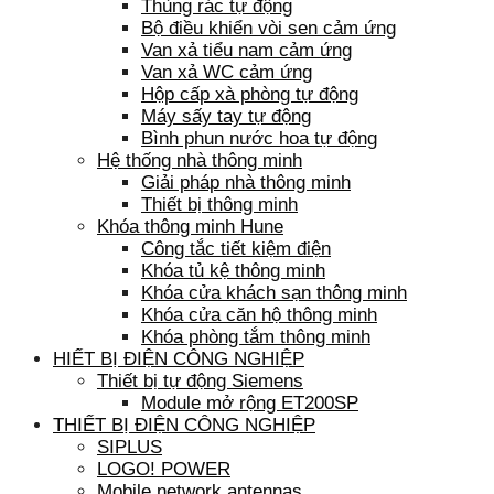
Thùng rác tự động
Bộ điều khiển vòi sen cảm ứng
Van xả tiểu nam cảm ứng
Van xả WC cảm ứng
Hộp cấp xà phòng tự động
Máy sấy tay tự động
Bình phun nước hoa tự động
Hệ thống nhà thông minh
Giải pháp nhà thông minh
Thiết bị thông minh
Khóa thông minh Hune
Công tắc tiết kiệm điện
Khóa tủ kệ thông minh
Khóa cửa khách sạn thông minh
Khóa cửa căn hộ thông minh
Khóa phòng tắm thông minh
HIẾT BỊ ĐIỆN CÔNG NGHIỆP
Thiết bị tự động Siemens
Module mở rộng ET200SP
THIẾT BỊ ĐIỆN CÔNG NGHIỆP
SIPLUS
LOGO! POWER
Mobile network antennas