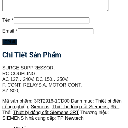
Tên
*
Email
*
Chi Tiết Sản Phẩm
SURGE SUPPRESSOR,
RC COUPLING,
AC 127…240V, DC 150…250V,
F. CONT. RELAYS A. MOTOR CONT.
SZ S00,
Mã sản phẩm:
3RT2916-1CD00
Danh mục:
Thiết bị điện
công nghiệp
,
Siemens
,
Thiết bị đóng cắt Siemens
,
3RT
Thẻ:
Thiết bị đóng cắt Siemens 3RT
Thương hiệu:
SIEMENS
Nhà cung cấp:
TP Newtech