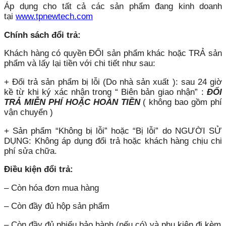
Áp dụng cho tất cả các sản phẩm đang kinh doanh
tại
www.tpnewtech.com
Chính sách đổi trả:
Khách hàng có quyền ĐỔI sản phẩm khác hoặc TRẢ sản
phẩm và lấy lại tiền với chi tiết như sau:
+ Đổi trả sản phẩm bị lỗi (Do nhà sản xuất ): sau 24 giờ
kề từ khi ký xác nhận trong “ Biên bản giao nhận” :
ĐỔI
TRẢ MIỄN PHÍ HOẶC HOÀN TIỀN
( không bao gồm phí
vận chuyển )
+ Sản phẩm “Không bị lỗi” hoặc “Bị lỗi” do NGƯỜI SỬ
DỤNG: Không áp dụng đổi trả hoặc khách hàng chịu chi
phí sửa chữa.
Điều kiện đổi trả:
– Còn hóa đơn mua hàng
– Còn đầy đủ hộp sản phẩm
– Còn đầy đủ phiếu bảo hành (nếu có) và phụ kiện đi kèm