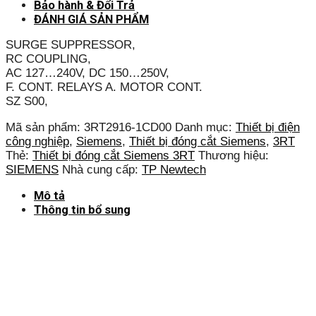
Bảo hành & Đổi Trả
ĐÁNH GIÁ SẢN PHẨM
SURGE SUPPRESSOR,
RC COUPLING,
AC 127…240V, DC 150…250V,
F. CONT. RELAYS A. MOTOR CONT.
SZ S00,
Mã sản phẩm:
3RT2916-1CD00
Danh mục:
Thiết bị điện
công nghiệp
,
Siemens
,
Thiết bị đóng cắt Siemens
,
3RT
Thẻ:
Thiết bị đóng cắt Siemens 3RT
Thương hiệu:
SIEMENS
Nhà cung cấp:
TP Newtech
Mô tả
Thông tin bổ sung