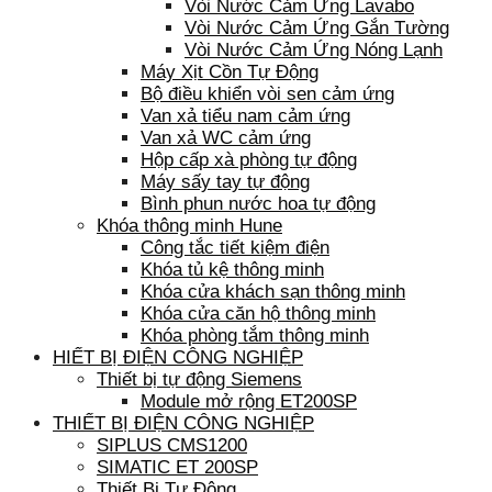
Vòi Nước Cảm Ứng Lavabo
Vòi Nước Cảm Ứng Gắn Tường
Vòi Nước Cảm Ứng Nóng Lạnh
Máy Xịt Cồn Tự Động
Bộ điều khiển vòi sen cảm ứng
Van xả tiểu nam cảm ứng
Van xả WC cảm ứng
Hộp cấp xà phòng tự động
Máy sấy tay tự động
Bình phun nước hoa tự động
Khóa thông minh Hune
Công tắc tiết kiệm điện
Khóa tủ kệ thông minh
Khóa cửa khách sạn thông minh
Khóa cửa căn hộ thông minh
Khóa phòng tắm thông minh
HIẾT BỊ ĐIỆN CÔNG NGHIỆP
Thiết bị tự động Siemens
Module mở rộng ET200SP
THIẾT BỊ ĐIỆN CÔNG NGHIỆP
SIPLUS CMS1200
SIMATIC ET 200SP
Thiết Bị Tự Động