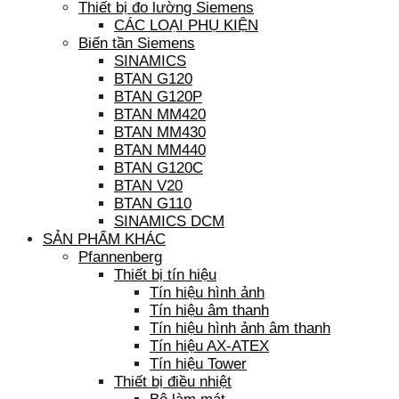
Thiết bị đo lường Siemens
CÁC LOẠI PHỤ KIỆN
Biến tần Siemens
SINAMICS
BTAN G120
BTAN G120P
BTAN MM420
BTAN MM430
BTAN MM440
BTAN G120C
BTAN V20
BTAN G110
SINAMICS DCM
SẢN PHẨM KHÁC
Pfannenberg
Thiết bị tín hiệu
Tín hiệu hình ảnh
Tín hiệu âm thanh
Tín hiệu hình ảnh âm thanh
Tín hiệu AX-ATEX
Tín hiệu Tower
Thiết bị điều nhiệt