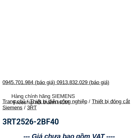
0945.701.984 (báo giá)
0913.832.029 (báo giá)
Hàng chính hãng SIEMENS
Trang chủ
/
Thiết bị điện công nghiệp
/
Thiết bị đóng cắt
Freeship nội thành HCM
Siemens
/
3RT
3RT2526-2BF40
--- Giá chưa bao gồm VAT ----