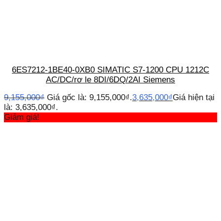
6ES7212-1BE40-0XB0 SIMATIC S7-1200 CPU 1212C
AC/DC/rơ le 8DI/6DQ/2AI Siemens
9,155,000
₫
Giá gốc là: 9,155,000₫.
3,635,000
₫
Giá hiện tại
là: 3,635,000₫.
Giảm giá!