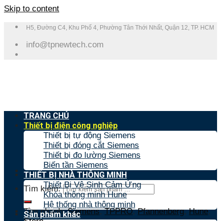
Skip to content
H5, Đường C4, Khu Phố 4, Phường Tân Thới Nhất, Quận 12, TP. HCM
info@tpnewtech.com
TRANG CHỦ
Thiết bị điện công nghiệp
Thiết bị tự động Siemens
Thiết bị đóng cắt Siemens
Thiết bị đo lường Siemens
Biến tần Siemens
THIẾT BỊ NHÀ THÔNG MINH
Thiết Bị Vệ Sinh Cảm Ứng
Tìm kiếm:
Khóa thông minh Hune
Hệ thống nhà thông minh
Tìm nhanh:
Siemens
,
TPPRO
,
Pfannenberg
,
Hune
,
Sản phẩm khác