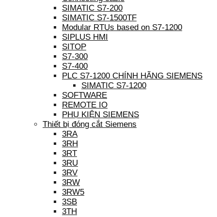
SIMATIC S7-200
SIMATIC S7-1500TF
Modular RTUs based on S7-1200
SIPLUS HMI
SITOP
S7-300
S7-400
PLC S7-1200 CHÍNH HÃNG SIEMENS
SIMATIC S7-1200
SOFTWARE
REMOTE IO
PHỤ KIỆN SIEMENS
Thiết bị đóng cắt Siemens
3RA
3RH
3RT
3RU
3RV
3RW
3RW5
3SB
3TH