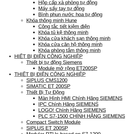
Hộp cấp xà phòng tự động
Máy sấy tay tự động
Bình phun nước hoa tự động
Khóa thông minh Hune
Công tắc tiết kiệm điện
Khóa tủ kệ thông minh
Khóa cửa khách sạn thông minh
Khóa cửa căn hộ thông minh
Khóa phòng tắm thông minh
HIẾT BỊ ĐIỆN CÔNG NGHIỆP
Thiết bị tự động Siemens
Module mở rộng ET200SP
THIẾT BỊ ĐIỆN CÔNG NGHIỆP
SIPLUS CMS1200
SIMATIC ET 200SP
Thiết Bị Tự Động
Màn Hình HMI Chính Hãng SIEMENS
IPC Chính Hãng SIEMENS
LOGO! Chính Hãng SIEMENS
PLC S7-1500 CHÍNH HÃNG SIEMENS
Compact Switch Module
SIPLUS ET 200SP