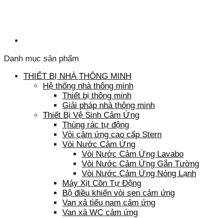
Danh mục sản phẩm
THIẾT BỊ NHÀ THÔNG MINH
Hệ thống nhà thông minh
Thiết bị thông minh
Giải pháp nhà thông minh
Thiết Bị Vệ Sinh Cảm Ứng
Thùng rác tự động
Vòi cảm ứng cao cấp Stern
Vòi Nước Cảm Ứng
Vòi Nước Cảm Ứng Lavabo
Vòi Nước Cảm Ứng Gắn Tường
Vòi Nước Cảm Ứng Nóng Lạnh
Máy Xịt Cồn Tự Động
Bộ điều khiển vòi sen cảm ứng
Van xả tiểu nam cảm ứng
Van xả WC cảm ứng