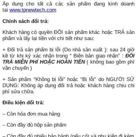
Áp dụng cho tất cả các sản phẩm đang kinh doanh
tại
www.tpnewtech.com
Chính sách đổi trả:
Khách hàng có quyền ĐỔI sản phẩm khác hoặc TRẢ sản
phẩm và lấy lại tiền với chi tiết như sau:
+ Đổi trả sản phẩm bị lỗi (Do nhà sản xuất ): sau 24 giờ
kề từ khi ký xác nhận trong “ Biên bản giao nhận” :
ĐỔI
TRẢ MIỄN PHÍ HOẶC HOÀN TIỀN
( không bao gồm phí
vận chuyển )
+ Sản phẩm “Không bị lỗi” hoặc “Bị lỗi” do NGƯỜI SỬ
DỤNG: Không áp dụng đổi trả hoặc khách hàng chịu chi
phí sửa chữa.
Điều kiện đổi trả:
– Còn hóa đơn mua hàng
– Còn đầy đủ hộp sản phẩm
– Còn đầy đủ phiếu bảo hành (nếu có) và phụ kiện đi kèm