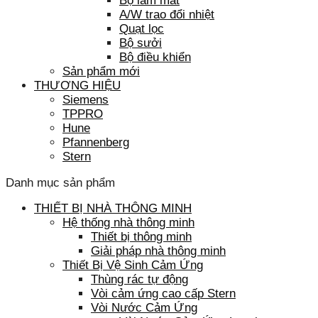
Bộ làm mát
A/W trao đổi nhiệt
Quạt lọc
Bộ sưởi
Bộ điều khiển
Sản phẩm mới
THƯƠNG HIỆU
Siemens
TPPRO
Hune
Pfannenberg
Stern
Danh mục sản phẩm
THIẾT BỊ NHÀ THÔNG MINH
Hệ thống nhà thông minh
Thiết bị thông minh
Giải pháp nhà thông minh
Thiết Bị Vệ Sinh Cảm Ứng
Thùng rác tự động
Vòi cảm ứng cao cấp Stern
Vòi Nước Cảm Ứng