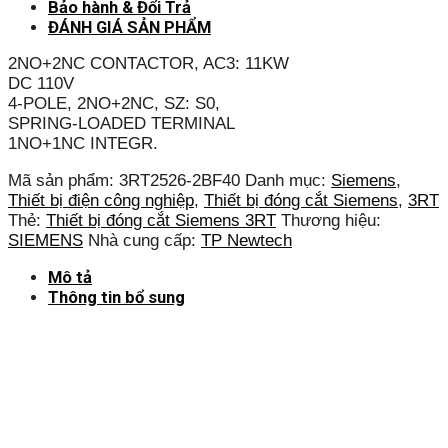
Bảo hành & Đổi Trả
ĐÁNH GIÁ SẢN PHẨM
2NO+2NC CONTACTOR, AC3: 11KW
DC 110V
4-POLE, 2NO+2NC, SZ: S0,
SPRING-LOADED TERMINAL
1NO+1NC INTEGR.
Mã sản phẩm:
3RT2526-2BF40
Danh mục:
Siemens
,
Thiết bị điện công nghiệp
,
Thiết bị đóng cắt Siemens
,
3RT
Thẻ:
Thiết bị đóng cắt Siemens 3RT
Thương hiệu:
SIEMENS
Nhà cung cấp:
TP Newtech
Mô tả
Thông tin bổ sung