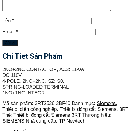
Tên
*
Email
*
Chi Tiết Sản Phẩm
2NO+2NC CONTACTOR, AC3: 11KW
DC 110V
4-POLE, 2NO+2NC, SZ: S0,
SPRING-LOADED TERMINAL
1NO+1NC INTEGR.
Mã sản phẩm:
3RT2526-2BF40
Danh mục:
Siemens
,
Thiết bị điện công nghiệp
,
Thiết bị đóng cắt Siemens
,
3RT
Thẻ:
Thiết bị đóng cắt Siemens 3RT
Thương hiệu:
SIEMENS
Nhà cung cấp:
TP Newtech