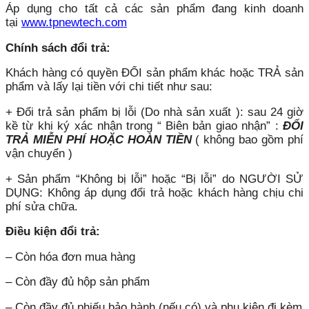
Áp dụng cho tất cả các sản phẩm đang kinh doanh
tại
www.tpnewtech.com
Chính sách đổi trả:
Khách hàng có quyền ĐỔI sản phẩm khác hoặc TRẢ sản
phẩm và lấy lại tiền với chi tiết như sau:
+ Đổi trả sản phẩm bị lỗi (Do nhà sản xuất ): sau 24 giờ
kề từ khi ký xác nhận trong “ Biên bản giao nhận” :
ĐỔI
TRẢ MIỄN PHÍ HOẶC HOÀN TIỀN
( không bao gồm phí
vận chuyển )
+ Sản phẩm “Không bị lỗi” hoặc “Bị lỗi” do NGƯỜI SỬ
DỤNG: Không áp dụng đổi trả hoặc khách hàng chịu chi
phí sửa chữa.
Điều kiện đổi trả:
– Còn hóa đơn mua hàng
– Còn đầy đủ hộp sản phẩm
– Còn đầy đủ phiếu bảo hành (nếu có) và phụ kiện đi kèm