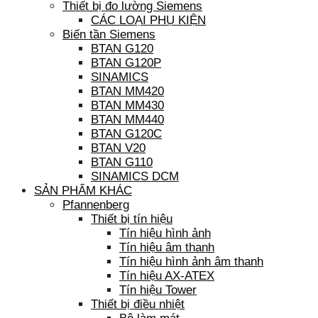
Thiết bị đo lường Siemens
CÁC LOẠI PHỤ KIỆN
Biến tần Siemens
BTAN G120
BTAN G120P
SINAMICS
BTAN MM420
BTAN MM430
BTAN MM440
BTAN G120C
BTAN V20
BTAN G110
SINAMICS DCM
SẢN PHẨM KHÁC
Pfannenberg
Thiết bị tín hiệu
Tín hiệu hình ảnh
Tín hiệu âm thanh
Tín hiệu hình ảnh âm thanh
Tín hiệu AX-ATEX
Tín hiệu Tower
Thiết bị điều nhiệt