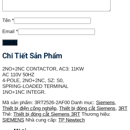
Tên
*
Email
*
Chi Tiết Sản Phẩm
2NO+2NC CONTACTOR, AC3: 11KW
AC 110V 50HZ
4-POLE, 2NO+2NC, SZ: S0,
SPRING-LOADED TERMINAL
1NO+1NC INTEGR.
Mã sản phẩm:
3RT2526-2AF00
Danh mục:
Siemens
,
Thiết bị điện công nghiệp
,
Thiết bị đóng cắt Siemens
,
3RT
Thẻ:
Thiết bị đóng cắt Siemens 3RT
Thương hiệu:
SIEMENS
Nhà cung cấp:
TP Newtech