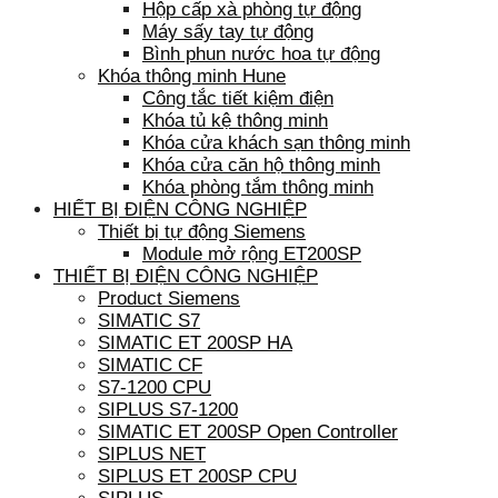
Hộp cấp xà phòng tự động
Máy sấy tay tự động
Bình phun nước hoa tự động
Khóa thông minh Hune
Công tắc tiết kiệm điện
Khóa tủ kệ thông minh
Khóa cửa khách sạn thông minh
Khóa cửa căn hộ thông minh
Khóa phòng tắm thông minh
HIẾT BỊ ĐIỆN CÔNG NGHIỆP
Thiết bị tự động Siemens
Module mở rộng ET200SP
THIẾT BỊ ĐIỆN CÔNG NGHIỆP
Product Siemens
SIMATIC S7
SIMATIC ET 200SP HA
SIMATIC CF
S7-1200 CPU
SIPLUS S7-1200
SIMATIC ET 200SP Open Controller
SIPLUS NET
SIPLUS ET 200SP CPU