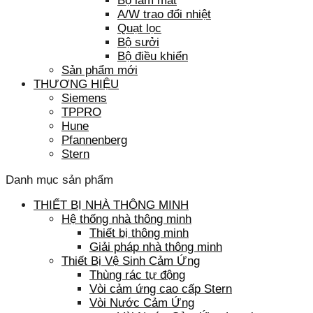
Bộ làm mát
A/W trao đổi nhiệt
Quạt lọc
Bộ sưởi
Bộ điều khiển
Sản phẩm mới
THƯƠNG HIỆU
Siemens
TPPRO
Hune
Pfannenberg
Stern
Danh mục sản phẩm
THIẾT BỊ NHÀ THÔNG MINH
Hệ thống nhà thông minh
Thiết bị thông minh
Giải pháp nhà thông minh
Thiết Bị Vệ Sinh Cảm Ứng
Thùng rác tự động
Vòi cảm ứng cao cấp Stern
Vòi Nước Cảm Ứng