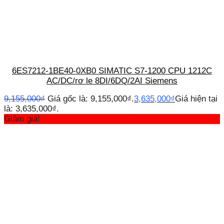
6ES7212-1BE40-0XB0 SIMATIC S7-1200 CPU 1212C
AC/DC/rơ le 8DI/6DQ/2AI Siemens
9,155,000
₫
Giá gốc là: 9,155,000₫.
3,635,000
₫
Giá hiện tại
là: 3,635,000₫.
Giảm giá!