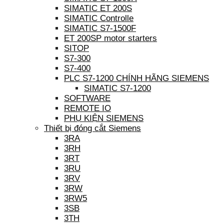
SIMATIC ET 200S
SIMATIC Controlle
SIMATIC S7-1500F
ET 200SP motor starters
SITOP
S7-300
S7-400
PLC S7-1200 CHÍNH HÃNG SIEMENS
SIMATIC S7-1200
SOFTWARE
REMOTE IO
PHỤ KIỆN SIEMENS
Thiết bị đóng cắt Siemens
3RA
3RH
3RT
3RU
3RV
3RW
3RW5
3SB
3TH