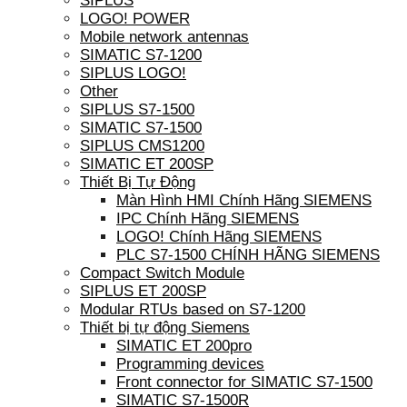
SIPLUS
LOGO! POWER
Mobile network antennas
SIMATIC S7-1200
SIPLUS LOGO!
Other
SIPLUS S7-1500
SIMATIC S7-1500
SIPLUS CMS1200
SIMATIC ET 200SP
Thiết Bị Tự Động
Màn Hình HMI Chính Hãng SIEMENS
IPC Chính Hãng SIEMENS
LOGO! Chính Hãng SIEMENS
PLC S7-1500 CHÍNH HÃNG SIEMENS
Compact Switch Module
SIPLUS ET 200SP
Modular RTUs based on S7-1200
Thiết bị tự động Siemens
SIMATIC ET 200pro
Programming devices
Front connector for SIMATIC S7-1500
SIMATIC S7-1500R