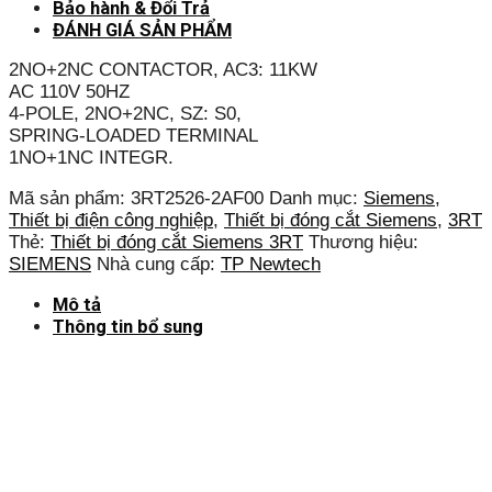
Bảo hành & Đổi Trả
ĐÁNH GIÁ SẢN PHẨM
2NO+2NC CONTACTOR, AC3: 11KW
AC 110V 50HZ
4-POLE, 2NO+2NC, SZ: S0,
SPRING-LOADED TERMINAL
1NO+1NC INTEGR.
Mã sản phẩm:
3RT2526-2AF00
Danh mục:
Siemens
,
Thiết bị điện công nghiệp
,
Thiết bị đóng cắt Siemens
,
3RT
Thẻ:
Thiết bị đóng cắt Siemens 3RT
Thương hiệu:
SIEMENS
Nhà cung cấp:
TP Newtech
Mô tả
Thông tin bổ sung