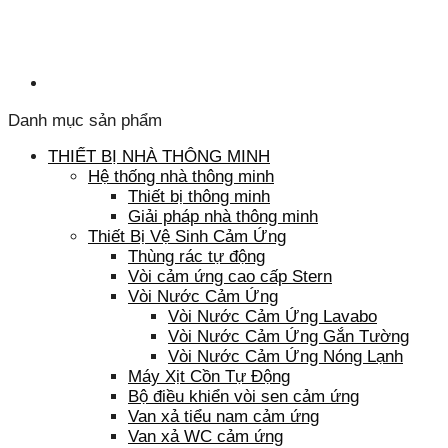
Danh mục sản phẩm
THIẾT BỊ NHÀ THÔNG MINH
Hệ thống nhà thông minh
Thiết bị thông minh
Giải pháp nhà thông minh
Thiết Bị Vệ Sinh Cảm Ứng
Thùng rác tự động
Vòi cảm ứng cao cấp Stern
Vòi Nước Cảm Ứng
Vòi Nước Cảm Ứng Lavabo
Vòi Nước Cảm Ứng Gắn Tường
Vòi Nước Cảm Ứng Nóng Lạnh
Máy Xịt Cồn Tự Động
Bộ điều khiển vòi sen cảm ứng
Van xả tiểu nam cảm ứng
Van xả WC cảm ứng