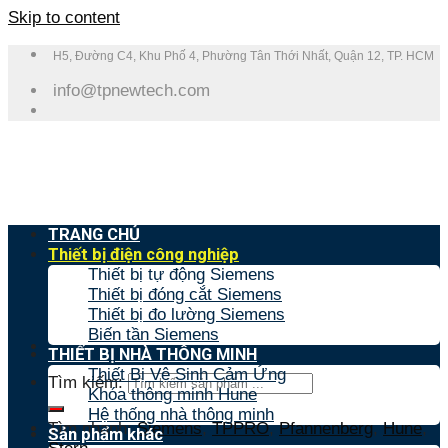
Skip to content
H5, Đường C4, Khu Phố 4, Phường Tân Thới Nhất, Quận 12, TP. HCM
info@tpnewtech.com
TRANG CHỦ
Thiết bị điện công nghiệp
Thiết bị tự động Siemens
Thiết bị đóng cắt Siemens
Thiết bị đo lường Siemens
Biến tần Siemens
THIẾT BỊ NHÀ THÔNG MINH
Thiết Bị Vệ Sinh Cảm Ứng
Tìm kiếm:
Khóa thông minh Hune
Hệ thống nhà thông minh
Tìm nhanh:
Siemens
,
TPPRO
,
Pfannenberg
,
Hune
,
Sản phẩm khác