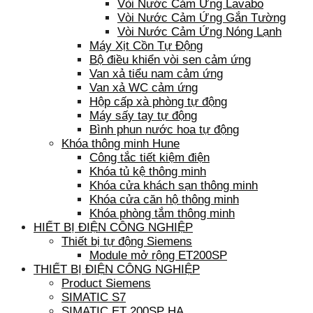
Vòi Nước Cảm Ứng Lavabo
Vòi Nước Cảm Ứng Gắn Tường
Vòi Nước Cảm Ứng Nóng Lạnh
Máy Xịt Cồn Tự Động
Bộ điều khiển vòi sen cảm ứng
Van xả tiểu nam cảm ứng
Van xả WC cảm ứng
Hộp cấp xà phòng tự động
Máy sấy tay tự động
Bình phun nước hoa tự động
Khóa thông minh Hune
Công tắc tiết kiệm điện
Khóa tủ kệ thông minh
Khóa cửa khách sạn thông minh
Khóa cửa căn hộ thông minh
Khóa phòng tắm thông minh
HIẾT BỊ ĐIỆN CÔNG NGHIỆP
Thiết bị tự động Siemens
Module mở rộng ET200SP
THIẾT BỊ ĐIỆN CÔNG NGHIỆP
Product Siemens
SIMATIC S7
SIMATIC ET 200SP HA