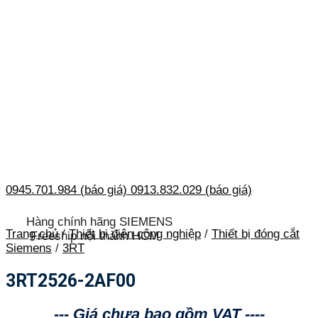
0945.701.984 (báo giá)
0913.832.029 (báo giá)
Hàng chính hãng SIEMENS
Trang chủ
/
Thiết bị điện công nghiệp
/
Thiết bị đóng cắt
Freeship nội thành HCM
Siemens
/
3RT
3RT2526-2AF00
--- Giá chưa bao gồm VAT ----