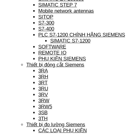
SIMATIC STEP 7
Mobile network antennas
SITOP
S7-300
S7-400
PLC S7-1200 CHÍNH HÃNG SIEMENS
SIMATIC S7-1200
SOFTWARE
REMOTE IO
PHỤ KIỆN SIEMENS
Thiết bị đóng cắt Siemens
3RA
3RH
3RT
3RU
3RV
3RW
3RW5
3SB
3TH
Thiết bị đo lường Siemens
CÁC LOẠI PHỤ KIỆN