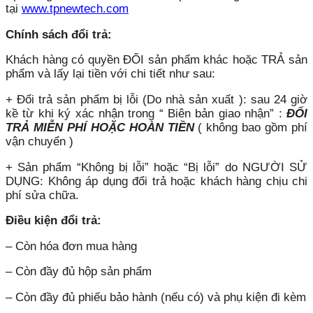
tại
www.tpnewtech.com
Chính sách đổi trả:
Khách hàng có quyền ĐỔI sản phẩm khác hoặc TRẢ sản
phẩm và lấy lại tiền với chi tiết như sau:
+ Đổi trả sản phẩm bị lỗi (Do nhà sản xuất ): sau 24 giờ
kề từ khi ký xác nhận trong “ Biên bản giao nhận” :
ĐỔI
TRẢ MIỄN PHÍ HOẶC HOÀN TIỀN
( không bao gồm phí
vận chuyển )
+ Sản phẩm “Không bị lỗi” hoặc “Bị lỗi” do NGƯỜI SỬ
DỤNG: Không áp dụng đổi trả hoặc khách hàng chịu chi
phí sửa chữa.
Điều kiện đổi trả:
– Còn hóa đơn mua hàng
– Còn đầy đủ hộp sản phẩm
– Còn đầy đủ phiếu bảo hành (nếu có) và phụ kiện đi kèm