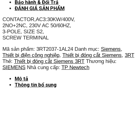
Bảo hành & Đổi Trả
ĐÁNH GIÁ SẢN PHẨM
CONTACTOR,AC3:30KW/400V,
2NO+2NC, 230V AC 50/60HZ,
3-POLE, SIZE S2,
SCREW TERMINAL
Mã sản phẩm:
3RT2037-1AL24
Danh mục:
Siemens
,
Thiết bị điện công nghiệp
,
Thiết bị đóng cắt Siemens
,
3RT
Thẻ:
Thiết bị đóng cắt Siemens 3RT
Thương hiệu:
SIEMENS
Nhà cung cấp:
TP Newtech
Mô tả
Thông tin bổ sung