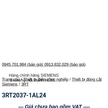
0945.701.984 (báo giá)
0913.832.029 (báo giá)
Hàng chính hãng SIEMENS
Trang chủ
/
Thiết bị điện công nghiệp
/
Thiết bị đóng cắt
Freeship nội thành HCM
Siemens
/
3RT
3RT2037-1AL24
--- Giá chưa bao gồm VAT ----