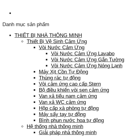
Danh mục sản phẩm
THIẾT BỊ NHÀ THÔNG MINH
Thiết Bị Vệ Sinh Cảm Ứng
Vòi Nước Cảm Ứng
Vòi Nước Cảm Ứng Lavabo
Vòi Nước Cảm Ứng Gắn Tường
Vòi Nước Cảm Ứng Nóng Lạnh
Máy Xịt Cồn Tự Động
Thùng rác tự động
Vòi cảm ứng cao cấp Stern
Bộ điều khiển vòi sen cảm ứng
Van xả tiểu nam cảm ứng
Van xả WC cảm ứng
Hộp cấp xà phòng tự động
Máy sấy tay tự động
Bình phun nước hoa tự động
Hệ thống nhà thông minh
Giải pháp nhà thông minh