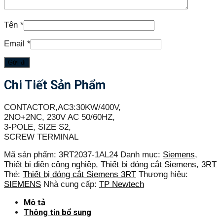
Tên
*
Email
*
Chi Tiết Sản Phẩm
CONTACTOR,AC3:30KW/400V,
2NO+2NC, 230V AC 50/60HZ,
3-POLE, SIZE S2,
SCREW TERMINAL
Mã sản phẩm:
3RT2037-1AL24
Danh mục:
Siemens
,
Thiết bị điện công nghiệp
,
Thiết bị đóng cắt Siemens
,
3RT
Thẻ:
Thiết bị đóng cắt Siemens 3RT
Thương hiệu:
SIEMENS
Nhà cung cấp:
TP Newtech
Mô tả
Thông tin bổ sung