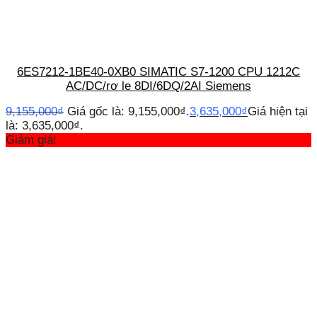
6ES7212-1BE40-0XB0 SIMATIC S7-1200 CPU 1212C
AC/DC/rơ le 8DI/6DQ/2AI Siemens
9,155,000
₫
Giá gốc là: 9,155,000₫.
3,635,000
₫
Giá hiện tại
là: 3,635,000₫.
Giảm giá!