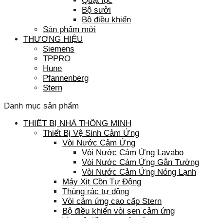
Quạt lọc
Bộ sưởi
Bộ điều khiển
Sản phẩm mới
THƯƠNG HIỆU
Siemens
TPPRO
Hune
Pfannenberg
Stern
Danh mục sản phẩm
THIẾT BỊ NHÀ THÔNG MINH
Thiết Bị Vệ Sinh Cảm Ứng
Vòi Nước Cảm Ứng
Vòi Nước Cảm Ứng Lavabo
Vòi Nước Cảm Ứng Gắn Tường
Vòi Nước Cảm Ứng Nóng Lạnh
Máy Xịt Cồn Tự Động
Thùng rác tự động
Vòi cảm ứng cao cấp Stern
Bộ điều khiển vòi sen cảm ứng