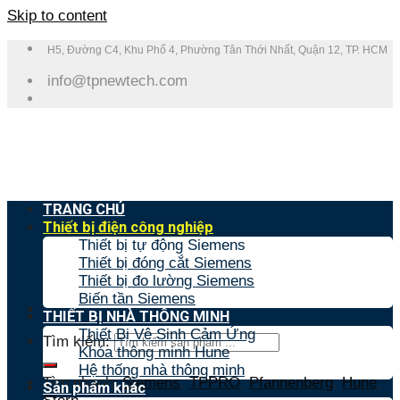
Skip to content
H5, Đường C4, Khu Phố 4, Phường Tân Thới Nhất, Quận 12, TP. HCM
info@tpnewtech.com
TRANG CHỦ
Thiết bị điện công nghiệp
Thiết bị tự động Siemens
Thiết bị đóng cắt Siemens
Thiết bị đo lường Siemens
Biến tần Siemens
THIẾT BỊ NHÀ THÔNG MINH
Thiết Bị Vệ Sinh Cảm Ứng
Tìm kiếm:
Khóa thông minh Hune
Hệ thống nhà thông minh
Tìm nhanh:
Siemens
,
TPPRO
,
Pfannenberg
,
Hune
,
Sản phẩm khác