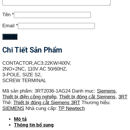
Tên
*
Email
*
Chi Tiết Sản Phẩm
CONTACTOR,AC3:22KW/400V,
2NO+2NC, 110V AC 50/60HZ,
3-POLE, SIZE S2,
SCREW TERMINAL
Mã sản phẩm:
3RT2036-1AG24
Danh mục:
Siemens
,
Thiết bị điện công nghiệp
,
Thiết bị đóng cắt Siemens
,
3RT
Thẻ:
Thiết bị đóng cắt Siemens 3RT
Thương hiệu:
SIEMENS
Nhà cung cấp:
TP Newtech
Mô tả
Thông tin bổ sung