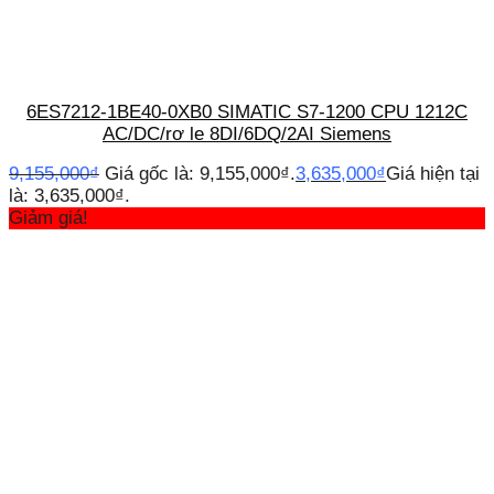
6ES7212-1BE40-0XB0 SIMATIC S7-1200 CPU 1212C
AC/DC/rơ le 8DI/6DQ/2AI Siemens
9,155,000
₫
Giá gốc là: 9,155,000₫.
3,635,000
₫
Giá hiện tại
là: 3,635,000₫.
Giảm giá!