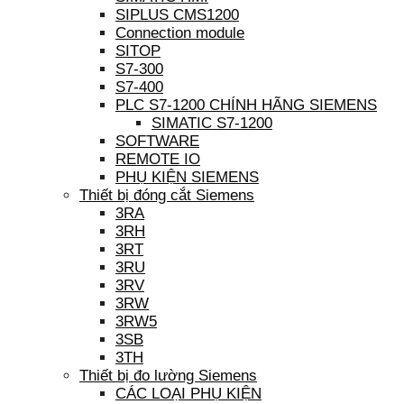
SIPLUS CMS1200
Connection module
SITOP
S7-300
S7-400
PLC S7-1200 CHÍNH HÃNG SIEMENS
SIMATIC S7-1200
SOFTWARE
REMOTE IO
PHỤ KIỆN SIEMENS
Thiết bị đóng cắt Siemens
3RA
3RH
3RT
3RU
3RV
3RW
3RW5
3SB
3TH
Thiết bị đo lường Siemens
CÁC LOẠI PHỤ KIỆN