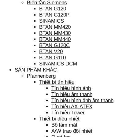
Biến tần Siemens
BTAN G120
BTAN G120P
SINAMICS
BTAN MM420
BTAN MM430
BTAN MM440
BTAN G120C
BTAN V20
BTAN G110
SINAMICS DCM
SẢN PHẨM KHÁC
Pfannenberg
Thiết bị tín hiệu
Tín hiệu hình ảnh
Tín hiệu âm thanh
Tín hiệu hình ảnh âm thanh
Tín hiệu AX-ATEX
Tín hiệu Tower
Thiết bị điều nhiệt
Bộ làm mát
A/W trao đổi nhiệt