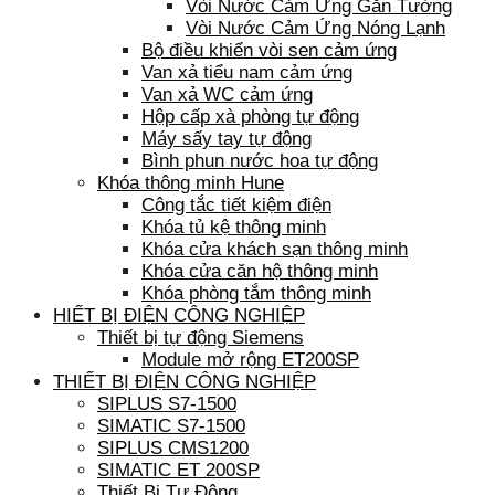
Vòi Nước Cảm Ứng Gắn Tường
Vòi Nước Cảm Ứng Nóng Lạnh
Bộ điều khiển vòi sen cảm ứng
Van xả tiểu nam cảm ứng
Van xả WC cảm ứng
Hộp cấp xà phòng tự động
Máy sấy tay tự động
Bình phun nước hoa tự động
Khóa thông minh Hune
Công tắc tiết kiệm điện
Khóa tủ kệ thông minh
Khóa cửa khách sạn thông minh
Khóa cửa căn hộ thông minh
Khóa phòng tắm thông minh
HIẾT BỊ ĐIỆN CÔNG NGHIỆP
Thiết bị tự động Siemens
Module mở rộng ET200SP
THIẾT BỊ ĐIỆN CÔNG NGHIỆP
SIPLUS S7-1500
SIMATIC S7-1500
SIPLUS CMS1200
SIMATIC ET 200SP
Thiết Bị Tự Động