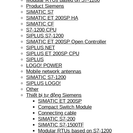
Modular RTUs based on S7-1200
Product Siemens
SIMATIC S7
SIMATIC ET 200SP HA
SIMATIC CF
S7-1200 CPU
SIPLUS S7-1200
SIMATIC ET 200SP Open Controller
SIPLUS NET
SIPLUS ET 200SP CPU
SIPLUS
LOGO! POWER
Mobile network antennas
SIMATIC S7-1200
SIPLUS LOGO!
Other
Thiết bị tự động Siemens
SIMATIC ET 200SP
Compact Switch Module
Connecting cable
SIMATIC S7-200
SIMATIC S7-1500TF
Modular RTUs based on S7-1200