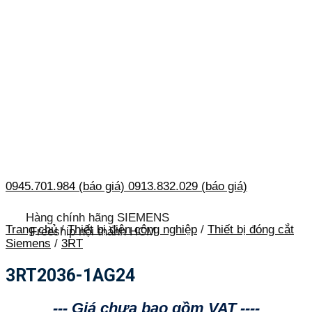
0945.701.984 (báo giá)
0913.832.029 (báo giá)
Hàng chính hãng SIEMENS
Trang chủ
/
Thiết bị điện công nghiệp
/
Thiết bị đóng cắt
Freeship nội thành HCM
Siemens
/
3RT
3RT2036-1AG24
--- Giá chưa bao gồm VAT ----