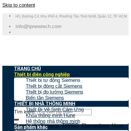
Skip to content
H5, Đường C4, Khu Phố 4, Phường Tân Thới Nhất, Quận 12, TP. HCM
info@tpnewtech.com
TRANG CHỦ
Thiết bị điện công nghiệp
Thiết bị tự động Siemens
Thiết bị đóng cắt Siemens
Thiết bị đo lường Siemens
Biến tần Siemens
THIẾT BỊ NHÀ THÔNG MINH
Thiết Bị Vệ Sinh Cảm Ứng
Tìm kiếm:
Khóa thông minh Hune
Hệ thống nhà thông minh
Tìm nhanh:
Siemens
,
TPPRO
,
Pfannenberg
,
Hune
,
Sản phẩm khác