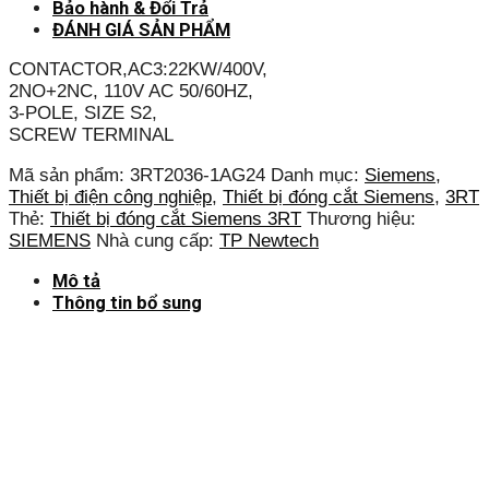
Bảo hành & Đổi Trả
ĐÁNH GIÁ SẢN PHẨM
CONTACTOR,AC3:22KW/400V,
2NO+2NC, 110V AC 50/60HZ,
3-POLE, SIZE S2,
SCREW TERMINAL
Mã sản phẩm:
3RT2036-1AG24
Danh mục:
Siemens
,
Thiết bị điện công nghiệp
,
Thiết bị đóng cắt Siemens
,
3RT
Thẻ:
Thiết bị đóng cắt Siemens 3RT
Thương hiệu:
SIEMENS
Nhà cung cấp:
TP Newtech
Mô tả
Thông tin bổ sung