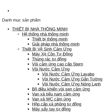
Danh mục sản phẩm
THIẾT BỊ NHÀ THÔNG MINH
Hệ thống nhà thông minh
Thiết bị thông minh
Giải pháp nhà thông minh
Thiết Bị Vệ Sinh Cảm Ứng
Máy Xịt Cồn Tự Động
Thùng rác tự động
Vòi cảm ứng cao cấp Stern
Vòi Nước Cảm Ứng
Vòi Nước Cảm Ứng Lavabo
Vòi Nước Cảm Ứng Gắn Tường
Vòi Nước Cảm Ứng Nóng Lạnh
Bộ điều khiển vòi sen cảm ứng
Van xả tiểu nam cảm ứng
Van xả WC cảm ứng
Hộp cấp xà phòng tự động
Máy sấy tay tự động