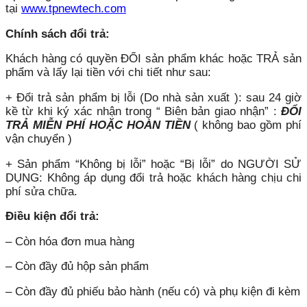
tại
www.tpnewtech.com
Chính sách đổi trả:
Khách hàng có quyền ĐỔI sản phẩm khác hoặc TRẢ sản
phẩm và lấy lại tiền với chi tiết như sau:
+ Đổi trả sản phẩm bị lỗi (Do nhà sản xuất ): sau 24 giờ
kề từ khi ký xác nhận trong “ Biên bản giao nhận” :
ĐỔI
TRẢ MIỄN PHÍ HOẶC HOÀN TIỀN
( không bao gồm phí
vận chuyển )
+ Sản phẩm “Không bị lỗi” hoặc “Bị lỗi” do NGƯỜI SỬ
DỤNG: Không áp dụng đổi trả hoặc khách hàng chịu chi
phí sửa chữa.
Điều kiện đổi trả:
– Còn hóa đơn mua hàng
– Còn đầy đủ hộp sản phẩm
– Còn đầy đủ phiếu bảo hành (nếu có) và phụ kiện đi kèm