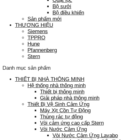
Quạt lọc
Bộ sưởi
Bộ điều khiển
Sản phẩm mới
THƯƠNG HIỆU
Siemens
TPPRO
Hune
Pfannenberg
Stern
Danh mục sản phẩm
THIẾT BỊ NHÀ THÔNG MINH
Hệ thống nhà thông minh
Thiết bị thông minh
Giải pháp nhà thông minh
Thiết Bị Vệ Sinh Cảm Ứng
Máy Xịt Cồn Tự Động
Thùng rác tự động
Vòi cảm ứng cao cấp Stern
Vòi Nước Cảm Ứng
Vòi Nước Cảm Ứng Lavabo