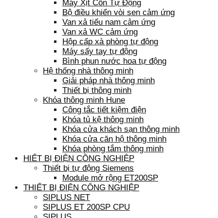
Máy Xịt Cồn Tự Động
Bộ điều khiển vòi sen cảm ứng
Van xả tiểu nam cảm ứng
Van xả WC cảm ứng
Hộp cấp xà phòng tự động
Máy sấy tay tự động
Bình phun nước hoa tự động
Hệ thống nhà thông minh
Giải pháp nhà thông minh
Thiết bị thông minh
Khóa thông minh Hune
Công tắc tiết kiệm điện
Khóa tủ kệ thông minh
Khóa cửa khách sạn thông minh
Khóa cửa căn hộ thông minh
Khóa phòng tắm thông minh
HIẾT BỊ ĐIỆN CÔNG NGHIỆP
Thiết bị tự động Siemens
Module mở rộng ET200SP
THIẾT BỊ ĐIỆN CÔNG NGHIỆP
SIPLUS NET
SIPLUS ET 200SP CPU
SIPLUS