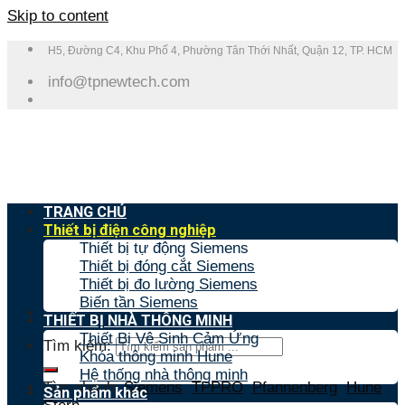
Skip to content
H5, Đường C4, Khu Phố 4, Phường Tân Thới Nhất, Quận 12, TP. HCM
info@tpnewtech.com
TRANG CHỦ
Thiết bị điện công nghiệp
Thiết bị tự động Siemens
Thiết bị đóng cắt Siemens
Thiết bị đo lường Siemens
Biến tần Siemens
THIẾT BỊ NHÀ THÔNG MINH
Thiết Bị Vệ Sinh Cảm Ứng
Tìm kiếm:
Khóa thông minh Hune
Hệ thống nhà thông minh
Tìm nhanh:
Siemens
,
TPPRO
,
Pfannenberg
,
Hune
,
Sản phẩm khác