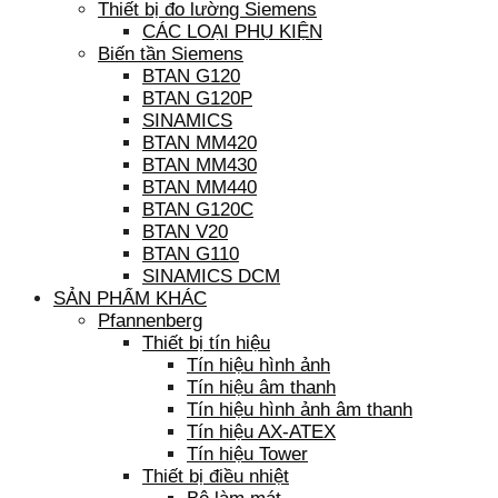
Thiết bị đo lường Siemens
CÁC LOẠI PHỤ KIỆN
Biến tần Siemens
BTAN G120
BTAN G120P
SINAMICS
BTAN MM420
BTAN MM430
BTAN MM440
BTAN G120C
BTAN V20
BTAN G110
SINAMICS DCM
SẢN PHẨM KHÁC
Pfannenberg
Thiết bị tín hiệu
Tín hiệu hình ảnh
Tín hiệu âm thanh
Tín hiệu hình ảnh âm thanh
Tín hiệu AX-ATEX
Tín hiệu Tower
Thiết bị điều nhiệt