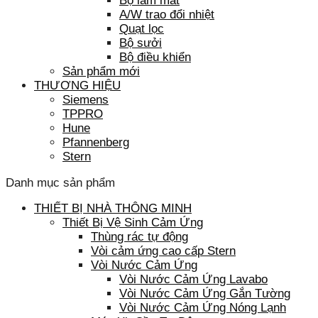
Bộ làm mát
A/W trao đổi nhiệt
Quạt lọc
Bộ sưởi
Bộ điều khiển
Sản phẩm mới
THƯƠNG HIỆU
Siemens
TPPRO
Hune
Pfannenberg
Stern
Danh mục sản phẩm
THIẾT BỊ NHÀ THÔNG MINH
Thiết Bị Vệ Sinh Cảm Ứng
Thùng rác tự động
Vòi cảm ứng cao cấp Stern
Vòi Nước Cảm Ứng
Vòi Nước Cảm Ứng Lavabo
Vòi Nước Cảm Ứng Gắn Tường
Vòi Nước Cảm Ứng Nóng Lạnh