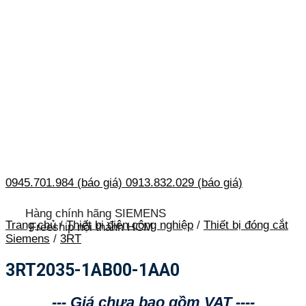
0945.701.984 (báo giá)
0913.832.029 (báo giá)
Hàng chính hãng SIEMENS
Trang chủ
/
Thiết bị điện công nghiệp
/
Thiết bị đóng cắt
Freeship nội thành HCM
Siemens
/
3RT
3RT2035-1AB00-1AA0
--- Giá chưa bao gồm VAT ----