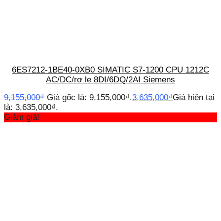
6ES7212-1BE40-0XB0 SIMATIC S7-1200 CPU 1212C
AC/DC/rơ le 8DI/6DQ/2AI Siemens
9,155,000
₫
Giá gốc là: 9,155,000₫.
3,635,000
₫
Giá hiện tại
là: 3,635,000₫.
Giảm giá!