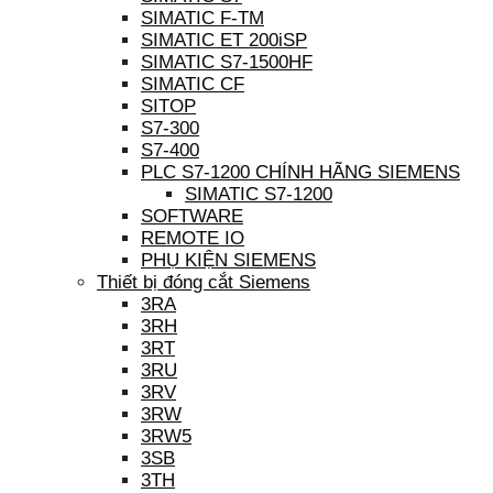
SIMATIC F-TM
SIMATIC ET 200iSP
SIMATIC S7-1500HF
SIMATIC CF
SITOP
S7-300
S7-400
PLC S7-1200 CHÍNH HÃNG SIEMENS
SIMATIC S7-1200
SOFTWARE
REMOTE IO
PHỤ KIỆN SIEMENS
Thiết bị đóng cắt Siemens
3RA
3RH
3RT
3RU
3RV
3RW
3RW5
3SB
3TH