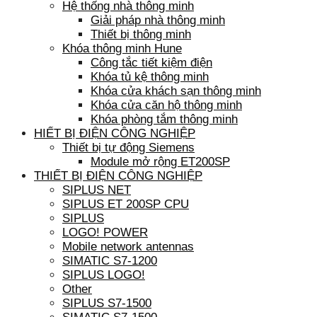
Hệ thống nhà thông minh
Giải pháp nhà thông minh
Thiết bị thông minh
Khóa thông minh Hune
Công tắc tiết kiệm điện
Khóa tủ kệ thông minh
Khóa cửa khách sạn thông minh
Khóa cửa căn hộ thông minh
Khóa phòng tắm thông minh
HIẾT BỊ ĐIỆN CÔNG NGHIỆP
Thiết bị tự động Siemens
Module mở rộng ET200SP
THIẾT BỊ ĐIỆN CÔNG NGHIỆP
SIPLUS NET
SIPLUS ET 200SP CPU
SIPLUS
LOGO! POWER
Mobile network antennas
SIMATIC S7-1200
SIPLUS LOGO!
Other
SIPLUS S7-1500