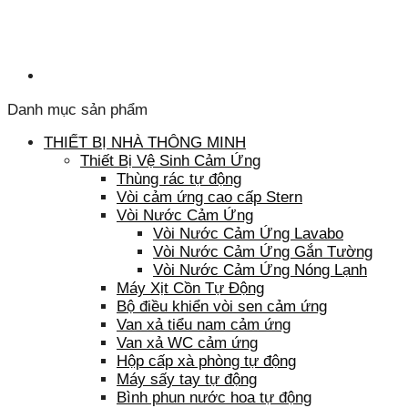
Danh mục sản phẩm
THIẾT BỊ NHÀ THÔNG MINH
Thiết Bị Vệ Sinh Cảm Ứng
Thùng rác tự động
Vòi cảm ứng cao cấp Stern
Vòi Nước Cảm Ứng
Vòi Nước Cảm Ứng Lavabo
Vòi Nước Cảm Ứng Gắn Tường
Vòi Nước Cảm Ứng Nóng Lạnh
Máy Xịt Cồn Tự Động
Bộ điều khiển vòi sen cảm ứng
Van xả tiểu nam cảm ứng
Van xả WC cảm ứng
Hộp cấp xà phòng tự động
Máy sấy tay tự động
Bình phun nước hoa tự động