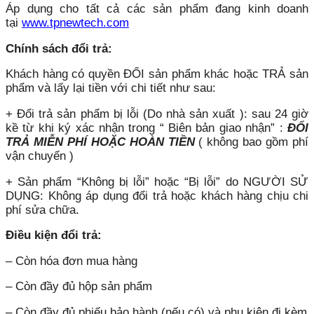
Áp dụng cho tất cả các sản phẩm đang kinh doanh
tại
www.tpnewtech.com
Chính sách đổi trả:
Khách hàng có quyền ĐỔI sản phẩm khác hoặc TRẢ sản
phẩm và lấy lại tiền với chi tiết như sau:
+ Đổi trả sản phẩm bị lỗi (Do nhà sản xuất ): sau 24 giờ
kề từ khi ký xác nhận trong “ Biên bản giao nhận” :
ĐỔI
TRẢ MIỄN PHÍ HOẶC HOÀN TIỀN
( không bao gồm phí
vận chuyển )
+ Sản phẩm “Không bị lỗi” hoặc “Bị lỗi” do NGƯỜI SỬ
DỤNG: Không áp dụng đổi trả hoặc khách hàng chịu chi
phí sửa chữa.
Điều kiện đổi trả:
– Còn hóa đơn mua hàng
– Còn đầy đủ hộp sản phẩm
– Còn đầy đủ phiếu bảo hành (nếu có) và phụ kiện đi kèm