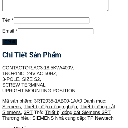
Tên
*
Email
*
Chi Tiết Sản Phẩm
CONTACTOR,AC3:18.5KW/400V,
1NO+1NC, 24V AC 50HZ,
3-POLE, SIZE S2,
SCREW TERMINAL
UPRIGHT MOUNTING POSITION
Mã sản phẩm:
3RT2035-1AB00-1AA0
Danh mục:
Siemens
,
Thiết bị điện công nghiệp
,
Thiết bị đóng cắt
Siemens
,
3RT
Thẻ:
Thiết bị đóng cắt Siemens 3RT
Thương hiệu:
SIEMENS
Nhà cung cấp:
TP Newtech