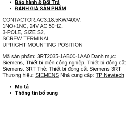
Bảo hành & Đổi Trả
ĐÁNH GIÁ SẢN PHẨM
CONTACTOR,AC3:18.5KW/400V,
1NO+1NC, 24V AC 50HZ,
3-POLE, SIZE S2,
SCREW TERMINAL
UPRIGHT MOUNTING POSITION
Mã sản phẩm:
3RT2035-1AB00-1AA0
Danh mục:
Siemens
,
Thiết bị điện công nghiệp
,
Thiết bị đóng cắt
Siemens
,
3RT
Thẻ:
Thiết bị đóng cắt Siemens 3RT
Thương hiệu:
SIEMENS
Nhà cung cấp:
TP Newtech
Mô tả
Thông tin bổ sung