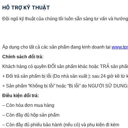
HỖ TRỢ KỸ THUẬT
Đội ngũ kỹ thuật của chúng tôi luôn sẵn sàng tư vấn và hướng
Áp dụng cho tất cả các sản phẩm đang kinh doanh tại
www.tp
Chính sách đổi trả:
Khách hàng có quyền ĐỔI sản phẩm khác hoặc TRẢ sản phẩm và 
+ Đổi trả sản phẩm bị lỗi (Do nhà sản xuất ): sau 24 giờ kề từ 
+ Sản phẩm “Không bị lỗi” hoặc “Bị lỗi” do NGƯỜI SỬ DỤNG: 
Điều kiện đổi trả:
– Còn hóa đơn mua hàng
– Còn đầy đủ hộp sản phẩm
– Còn đầy đủ phiếu bảo hành (nếu có) và phụ kiện đi kèm