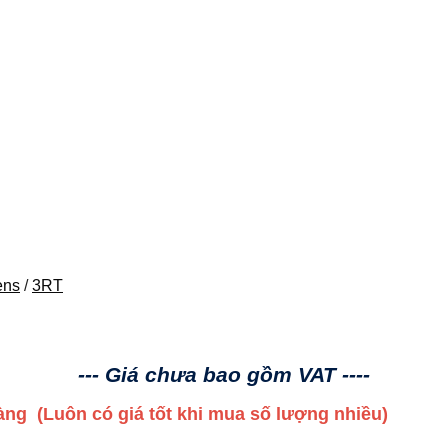
ens
/
3RT
--- Giá chưa bao gồm VAT ----
 hàng
(Luôn có giá tốt khi mua số lượng nhiều)