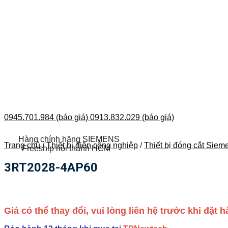
0945.701.984 (báo giá)
0913.832.029 (báo giá)
Hàng chính hãng SIEMENS
Trang chủ
/
Thiết bị điện công nghiệp
/
Thiết bị đóng cắt Siem
Freeship nội thành HCM
3RT2028-4AP60
Giá có thể thay đổi, vui lòng liên hệ trước khi đặt