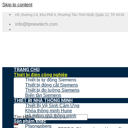
Skip to content
H5, Đường C4, Khu Phố 4, Phường Tân Thới Nhất, Quận 12, TP. HCM
info@tpnewtech.com
TRANG CHỦ
Thiết bị điện công nghiệp
Thiết bị tự động Siemens
Thiết bị đóng cắt Siemens
Thiết bị đo lường Siemens
Biến tần Siemens
THIẾT BỊ NHÀ THÔNG MINH
Thiết Bị Vệ Sinh Cảm Ứng
Khóa thông minh Hune
Hệ thống nhà thông minh
Tìm kiếm:
Sản phẩm khác
Pfannenberg