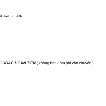
đến sản phẩm.
HÍ HOẶC HOÀN TIỀN
( không bao gồm phí vận chuyển )
.