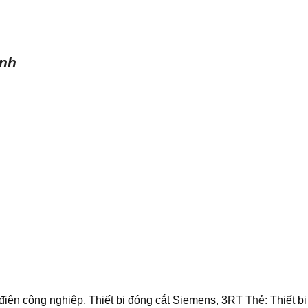
ình
 điện công nghiệp
,
Thiết bị đóng cắt Siemens
,
3RT
Thẻ:
Thiết b