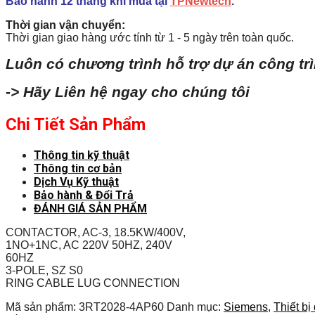
Bảo hành 12 tháng khi mua tại
TPNewtech
.
Thời gian vận chuyển:
Thời gian giao hàng ước tính từ 1 - 5 ngày trên toàn quốc.
Luôn có chương trình hỗ trợ dự án công tr
-> Hãy Liên hệ ngay cho chúng tôi
Chi Tiết Sản Phẩm
Thông tin kỹ thuật
Thông tin cơ bản
Dịch Vụ Kỹ thuật
Bảo hành & Đổi Trả
ĐÁNH GIÁ SẢN PHẨM
CONTACTOR, AC-3, 18.5KW/400V,
1NO+1NC, AC 220V 50HZ, 240V
60HZ
3-POLE, SZ S0
RING CABLE LUG CONNECTION
Mã sản phẩm:
3RT2028-4AP60
Danh mục:
Siemens
,
Thiết bị