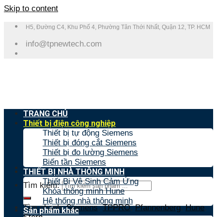
Skip to content
H5, Đường C4, Khu Phố 4, Phường Tân Thới Nhất, Quận 12, TP. HCM
info@tpnewtech.com
TRANG CHỦ
Thiết bị điện công nghiệp
Thiết bị tự động Siemens
Thiết bị đóng cắt Siemens
Thiết bị đo lường Siemens
Biến tần Siemens
THIẾT BỊ NHÀ THÔNG MINH
Thiết Bị Vệ Sinh Cảm Ứng
Tìm kiếm:
Khóa thông minh Hune
Hệ thống nhà thông minh
Tìm nhanh:
Siemens
,
TPPRO
,
Pfannenberg
,
Hune
,
Sản phẩm khác