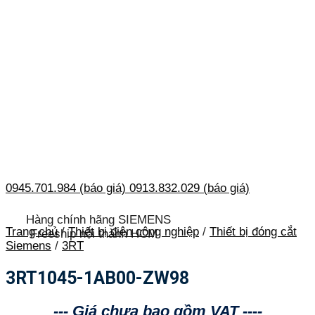
0945.701.984 (báo giá)
0913.832.029 (báo giá)
Hàng chính hãng SIEMENS
Trang chủ
/
Thiết bị điện công nghiệp
/
Thiết bị đóng cắt
Freeship nội thành HCM
Siemens
/
3RT
3RT1045-1AB00-ZW98
--- Giá chưa bao gồm VAT ----