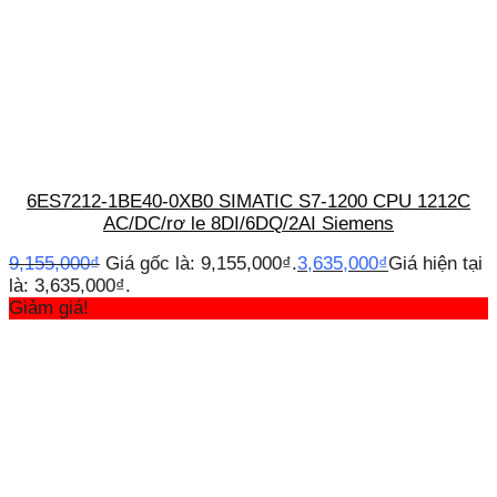
6ES7212-1BE40-0XB0 SIMATIC S7-1200 CPU 1212C
AC/DC/rơ le 8DI/6DQ/2AI Siemens
9,155,000
₫
Giá gốc là: 9,155,000₫.
3,635,000
₫
Giá hiện tại
là: 3,635,000₫.
Giảm giá!