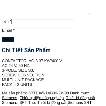
Tên
*
Email
*
Chi Tiết Sản Phẩm
CONTACTOR, AC-3 37 KW/400 V,
AC 24 V, 50 HZ,
3-POLE, SIZE S3,
SCREW CONNECTION
MULTI UNIT PACKAGE
PACK = 2 UNITS
Mã sản phẩm:
3RT1045-1AB00-ZW98
Danh mục:
Siemens
,
Thiết bị điện công nghiệp
,
Thiết bị đóng cắt
Siemens
,
3RT
Thẻ:
Thiết bị đóng cắt Siemens 3RT