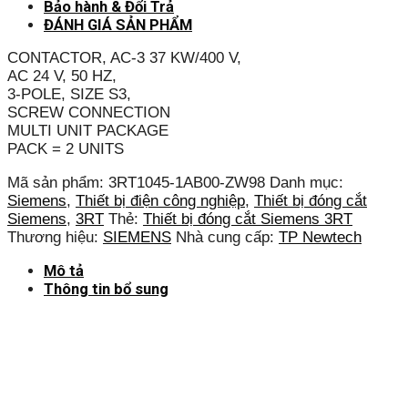
Bảo hành & Đổi Trả
ĐÁNH GIÁ SẢN PHẨM
CONTACTOR, AC-3 37 KW/400 V,
AC 24 V, 50 HZ,
3-POLE, SIZE S3,
SCREW CONNECTION
MULTI UNIT PACKAGE
PACK = 2 UNITS
Mã sản phẩm:
3RT1045-1AB00-ZW98
Danh mục:
Siemens
,
Thiết bị điện công nghiệp
,
Thiết bị đóng cắt
Siemens
,
3RT
Thẻ:
Thiết bị đóng cắt Siemens 3RT
Thương hiệu:
SIEMENS
Nhà cung cấp:
TP Newtech
Mô tả
Thông tin bổ sung