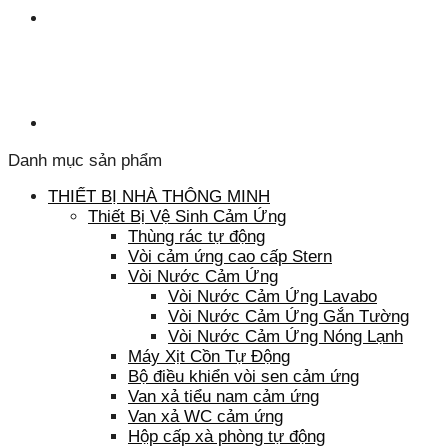
Danh mục sản phẩm
THIẾT BỊ NHÀ THÔNG MINH
Thiết Bị Vệ Sinh Cảm Ứng
Thùng rác tự động
Vòi cảm ứng cao cấp Stern
Vòi Nước Cảm Ứng
Vòi Nước Cảm Ứng Lavabo
Vòi Nước Cảm Ứng Gắn Tường
Vòi Nước Cảm Ứng Nóng Lạnh
Máy Xịt Cồn Tự Động
Bộ điều khiển vòi sen cảm ứng
Van xả tiểu nam cảm ứng
Van xả WC cảm ứng
Hộp cấp xà phòng tự động