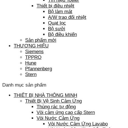
Tín hiệu Tower
Thiết bị điều nhiệt
Bộ làm mát
A/W trao đổi nhiệt
Quạt lọc
Bộ sưởi
Bộ điều khiển
Sản phẩm mới
THƯƠNG HIỆU
Siemens
TPPRO
Hune
Pfannenberg
Stern
Danh mục sản phẩm
THIẾT BỊ NHÀ THÔNG MINH
Thiết Bị Vệ Sinh Cảm Ứng
Thùng rác tự động
Vòi cảm ứng cao cấp Stern
Vòi Nước Cảm Ứng
Vòi Nước Cảm Ứng Lavabo