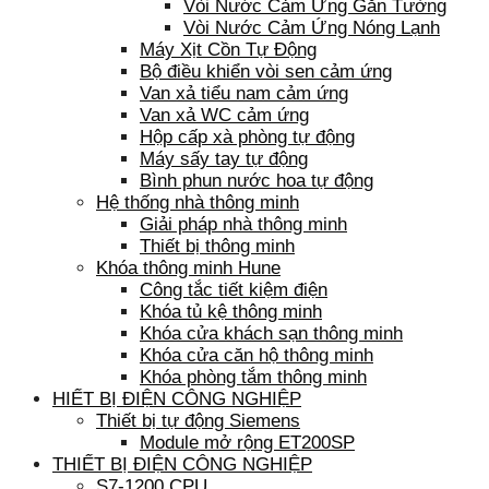
Vòi Nước Cảm Ứng Gắn Tường
Vòi Nước Cảm Ứng Nóng Lạnh
Máy Xịt Cồn Tự Động
Bộ điều khiển vòi sen cảm ứng
Van xả tiểu nam cảm ứng
Van xả WC cảm ứng
Hộp cấp xà phòng tự động
Máy sấy tay tự động
Bình phun nước hoa tự động
Hệ thống nhà thông minh
Giải pháp nhà thông minh
Thiết bị thông minh
Khóa thông minh Hune
Công tắc tiết kiệm điện
Khóa tủ kệ thông minh
Khóa cửa khách sạn thông minh
Khóa cửa căn hộ thông minh
Khóa phòng tắm thông minh
HIẾT BỊ ĐIỆN CÔNG NGHIỆP
Thiết bị tự động Siemens
Module mở rộng ET200SP
THIẾT BỊ ĐIỆN CÔNG NGHIỆP
S7-1200 CPU