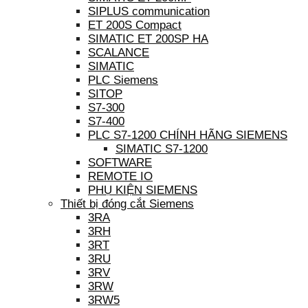
SIPLUS communication
ET 200S Compact
SIMATIC ET 200SP HA
SCALANCE
SIMATIC
PLC Siemens
SITOP
S7-300
S7-400
PLC S7-1200 CHÍNH HÃNG SIEMENS
SIMATIC S7-1200
SOFTWARE
REMOTE IO
PHỤ KIỆN SIEMENS
Thiết bị đóng cắt Siemens
3RA
3RH
3RT
3RU
3RV
3RW
3RW5