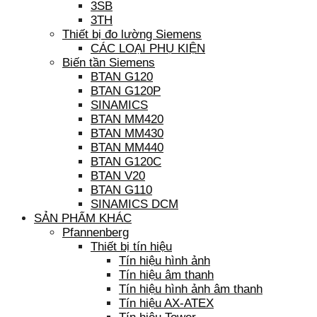
3SB
3TH
Thiết bị đo lường Siemens
CÁC LOẠI PHỤ KIỆN
Biến tần Siemens
BTAN G120
BTAN G120P
SINAMICS
BTAN MM420
BTAN MM430
BTAN MM440
BTAN G120C
BTAN V20
BTAN G110
SINAMICS DCM
SẢN PHẨM KHÁC
Pfannenberg
Thiết bị tín hiệu
Tín hiệu hình ảnh
Tín hiệu âm thanh
Tín hiệu hình ảnh âm thanh
Tín hiệu AX-ATEX