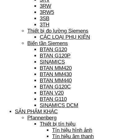
3RW
3RW5
3SB
3TH
Thiết bị đo lường Siemens
CÁC LOẠI PHỤ KIỆN
Biến tần Siemens
BTAN G120
BTAN G120P
SINAMICS
BTAN MM420
BTAN MM430
BTAN MM440
BTAN G120C
BTAN V20
BTAN G110
SINAMICS DCM
SẢN PHẨM KHÁC
Pfannenberg
Thiết bị tín hiệu
Tín hiệu hình ảnh
Tín hiệu âm thanh