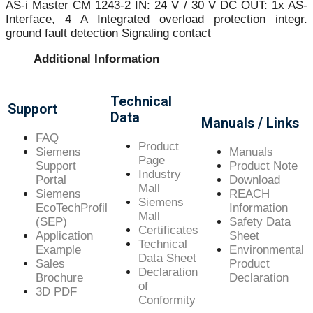
AS-i Master CM 1243-2 IN: 24 V / 30 V DC OUT: 1x AS-
Interface, 4 A Integrated overload protection integr.
ground fault detection Signaling contact
Additional Information
Technical
Support
Data
Manuals / Links
FAQ
Product
Siemens
Manuals
Page
Support
Product Note
Industry
Portal
Download
Mall
Siemens
REACH
Siemens
EcoTechProfil
Information
Mall
(SEP)
Safety Data
Certificates
Application
Sheet
Technical
Example
Environmental
Data Sheet
Sales
Product
Declaration
Brochure
Declaration
of
3D PDF
Conformity