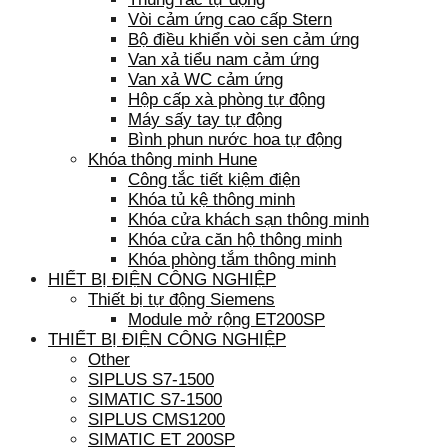
Vòi cảm ứng cao cấp Stern
Bộ điều khiển vòi sen cảm ứng
Van xả tiểu nam cảm ứng
Van xả WC cảm ứng
Hộp cấp xà phòng tự động
Máy sấy tay tự động
Bình phun nước hoa tự động
Khóa thông minh Hune
Công tắc tiết kiệm điện
Khóa tủ kệ thông minh
Khóa cửa khách sạn thông minh
Khóa cửa căn hộ thông minh
Khóa phòng tắm thông minh
HIẾT BỊ ĐIỆN CÔNG NGHIỆP
Thiết bị tự động Siemens
Module mở rộng ET200SP
THIẾT BỊ ĐIỆN CÔNG NGHIỆP
Other
SIPLUS S7-1500
SIMATIC S7-1500
SIPLUS CMS1200
SIMATIC ET 200SP