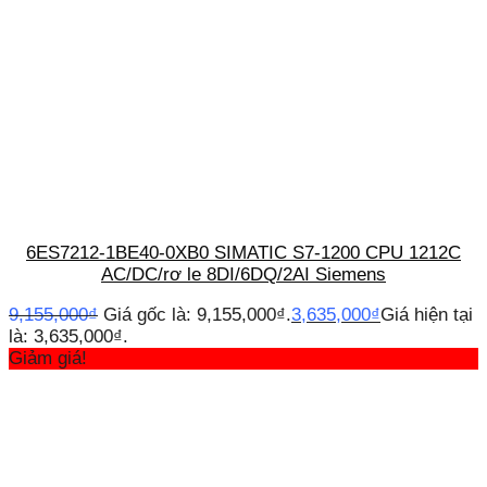
6ES7212-1BE40-0XB0 SIMATIC S7-1200 CPU 1212C
AC/DC/rơ le 8DI/6DQ/2AI Siemens
9,155,000
₫
Giá gốc là: 9,155,000₫.
3,635,000
₫
Giá hiện tại
là: 3,635,000₫.
Giảm giá!