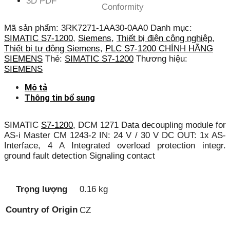
3D PDF
Conformity
Mã sản phẩm:
3RK7271-1AA30-0AA0
Danh mục:
SIMATIC S7-1200
,
Siemens
,
Thiết bị điện công nghiệp
,
Thiết bị tự động Siemens
,
PLC S7-1200 CHÍNH HÃNG
SIEMENS
Thẻ:
SIMATIC S7-1200
Thương hiệu:
SIEMENS
Mô tả
Thông tin bổ sung
SIMATIC
S7-1200
, DCM 1271 Data decoupling module for
AS-i Master CM 1243-2 IN: 24 V / 30 V DC OUT: 1x AS-
Interface, 4 A Integrated overload protection integr.
ground fault detection Signaling contact
Trọng lượng
0.16 kg
Country of Origin
CZ