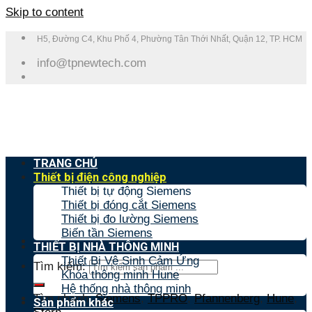
Skip to content
H5, Đường C4, Khu Phố 4, Phường Tân Thới Nhất, Quận 12, TP. HCM
info@tpnewtech.com
TRANG CHỦ
Thiết bị điện công nghiệp
Thiết bị tự động Siemens
Thiết bị đóng cắt Siemens
Thiết bị đo lường Siemens
Biến tần Siemens
THIẾT BỊ NHÀ THÔNG MINH
Thiết Bị Vệ Sinh Cảm Ứng
Tìm kiếm:
Khóa thông minh Hune
Hệ thống nhà thông minh
Tìm nhanh:
Siemens
,
TPPRO
,
Pfannenberg
,
Hune
,
Sản phẩm khác