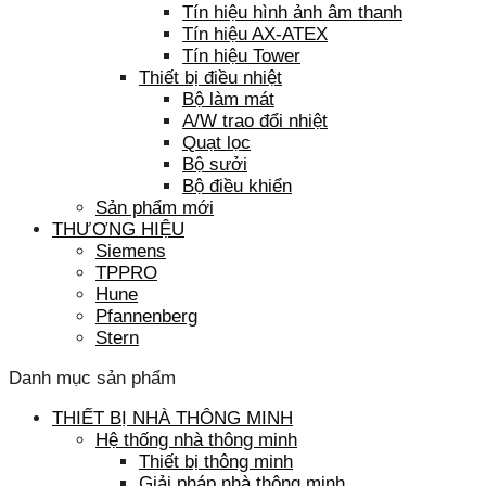
Tín hiệu hình ảnh âm thanh
Tín hiệu AX-ATEX
Tín hiệu Tower
Thiết bị điều nhiệt
Bộ làm mát
A/W trao đổi nhiệt
Quạt lọc
Bộ sưởi
Bộ điều khiển
Sản phẩm mới
THƯƠNG HIỆU
Siemens
TPPRO
Hune
Pfannenberg
Stern
Danh mục sản phẩm
THIẾT BỊ NHÀ THÔNG MINH
Hệ thống nhà thông minh
Thiết bị thông minh
Giải pháp nhà thông minh