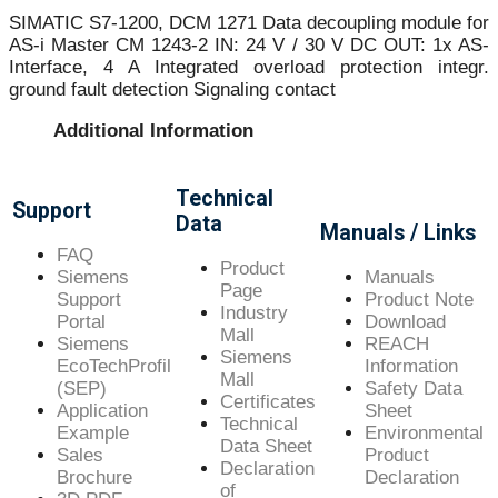
SIMATIC S7-1200, DCM 1271 Data decoupling module for
AS-i Master CM 1243-2 IN: 24 V / 30 V DC OUT: 1x AS-
Interface, 4 A Integrated overload protection integr.
ground fault detection Signaling contact
Additional Information
Technical
Support
Data
Manuals / Links
FAQ
Product
Siemens
Manuals
Page
Support
Product Note
Industry
Portal
Download
Mall
Siemens
REACH
Siemens
EcoTechProfil
Information
Mall
(SEP)
Safety Data
Certificates
Application
Sheet
Technical
Example
Environmental
Data Sheet
Sales
Product
Declaration
Brochure
Declaration
of