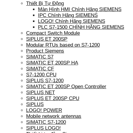
Thiết Bị Tự Động
Màn Hình HMI Chính Hãng SIEMENS
IPC Chính Hãng SIEMENS
LOGO! Chính Hãng SIEMENS
PLC S7-1500 CHÍNH HÃNG SIEMENS
Compact Switch Module
SIPLUS ET 200SP
Modular RTUs based on S7-1200
Product Siemens
SIMATIC S7
SIMATIC ET 200SP HA
SIMATIC CF
S7-1200 CPU
SIPLUS S7-1200
SIMATIC ET 200SP Open Controller
SIPLUS NET
SIPLUS ET 200SP CPU
SIPLUS
LOGO! POWER
Mobile network antennas
SIMATIC S7-1200
SIPLUS LOGO!