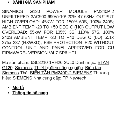
ĐÁNH GIÁ SẢN PHẨM
SINAMICS G120 POWER MODULE PM240P-2
UNFILTERED 3AC500-690V+10/-20% 47-63Hz OUTPUT
HIGH OVERLOAD: 45KW FOR 150% 60S, 100% 240S;
AMBIENT TEMP -20 TO +50 DEG C (HO) OUTPUT LOW
OVERLOAD: 55kW FOR 135% 3S, 110% 57S, 100%
240S AMBIENT TEMP -20 TO +40 DEG C (LO) 551x
275x 237 (HXWXD), FSE PROTECTION IP20 WITHOUT
CONTROL UNIT AND PANEL APPROVED FOR CU
FIRMWARE- VERSION V4.7 SP6 HF1
Mã sản phẩm:
6SL3210-1RH26-2UL0
Danh mục:
BTAN
G120
,
Siemens
,
Thiết bị điện công nghiệp
,
Biến tần
Siemens
Thẻ:
BIẾN TẦN PM240P-2 SIEMENS
Thương
hiệu:
SIEMENS
Nhà cung cấp:
TP Newtech
Mô tả
Thông tin bổ sung