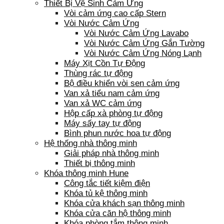
Thiết Bị Vệ Sinh Cảm Ứng
Vòi cảm ứng cao cấp Stern
Vòi Nước Cảm Ứng
Vòi Nước Cảm Ứng Lavabo
Vòi Nước Cảm Ứng Gắn Tường
Vòi Nước Cảm Ứng Nóng Lạnh
Máy Xịt Cồn Tự Động
Thùng rác tự động
Bộ điều khiển vòi sen cảm ứng
Van xả tiểu nam cảm ứng
Van xả WC cảm ứng
Hộp cấp xà phòng tự động
Máy sấy tay tự động
Bình phun nước hoa tự động
Hệ thống nhà thông minh
Giải pháp nhà thông minh
Thiết bị thông minh
Khóa thông minh Hune
Công tắc tiết kiệm điện
Khóa tủ kệ thông minh
Khóa cửa khách sạn thông minh
Khóa cửa căn hộ thông minh
Khóa phòng tắm thông minh