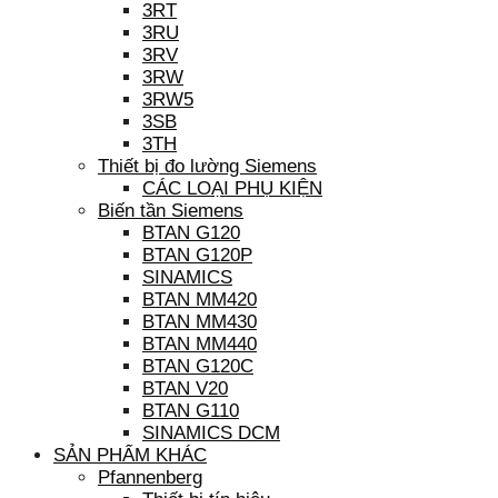
3RT
3RU
3RV
3RW
3RW5
3SB
3TH
Thiết bị đo lường Siemens
CÁC LOẠI PHỤ KIỆN
Biến tần Siemens
BTAN G120
BTAN G120P
SINAMICS
BTAN MM420
BTAN MM430
BTAN MM440
BTAN G120C
BTAN V20
BTAN G110
SINAMICS DCM
SẢN PHẨM KHÁC
Pfannenberg