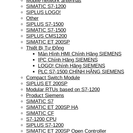
Mobile network antennas
SIMATIC S7-1200
SIPLUS LOGO!
Other
SIPLUS S7-1500
SIMATIC S7-1500
SIPLUS CMS1200
SIMATIC ET 200SP
Thiết Bị Tự Động
Màn Hình HMI Chính Hãng SIEMENS
IPC Chính Hãng SIEMENS
LOGO! Chính Hãng SIEMENS
PLC S7-1500 CHÍNH HÃNG SIEMENS
Compact Switch Module
SIPLUS ET 200SP
Modular RTUs based on S7-1200
Product Siemens
SIMATIC S7
SIMATIC ET 200SP HA
SIMATIC CF
S7-1200 CPU
SIPLUS S7-1200
SIMATIC ET 200SP Open Controller