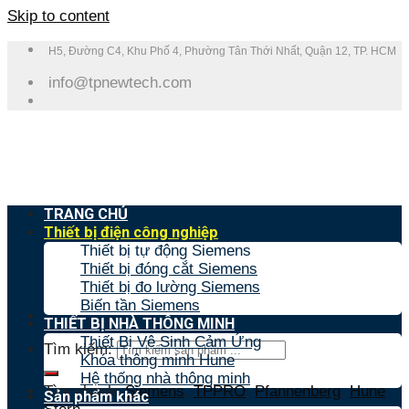
Skip to content
H5, Đường C4, Khu Phố 4, Phường Tân Thới Nhất, Quận 12, TP. HCM
info@tpnewtech.com
TRANG CHỦ
Thiết bị điện công nghiệp
Thiết bị tự động Siemens
Thiết bị đóng cắt Siemens
Thiết bị đo lường Siemens
Biến tần Siemens
THIẾT BỊ NHÀ THÔNG MINH
Thiết Bị Vệ Sinh Cảm Ứng
Tìm kiếm:
Khóa thông minh Hune
Hệ thống nhà thông minh
Tìm nhanh:
Siemens
,
TPPRO
,
Pfannenberg
,
Hune
,
Sản phẩm khác