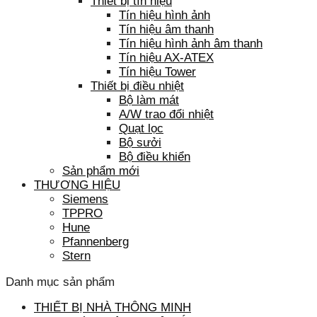
Thiết bị tín hiệu
Tín hiệu hình ảnh
Tín hiệu âm thanh
Tín hiệu hình ảnh âm thanh
Tín hiệu AX-ATEX
Tín hiệu Tower
Thiết bị điều nhiệt
Bộ làm mát
A/W trao đổi nhiệt
Quạt lọc
Bộ sưởi
Bộ điều khiển
Sản phẩm mới
THƯƠNG HIỆU
Siemens
TPPRO
Hune
Pfannenberg
Stern
Danh mục sản phẩm
THIẾT BỊ NHÀ THÔNG MINH