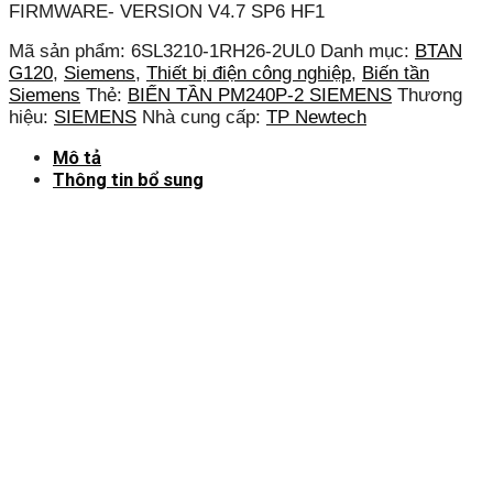
FIRMWARE- VERSION V4.7 SP6 HF1
Mã sản phẩm:
6SL3210-1RH26-2UL0
Danh mục:
BTAN
G120
,
Siemens
,
Thiết bị điện công nghiệp
,
Biến tần
Siemens
Thẻ:
BIẾN TẦN PM240P-2 SIEMENS
Thương
hiệu:
SIEMENS
Nhà cung cấp:
TP Newtech
Mô tả
Thông tin bổ sung