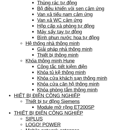
Thùng rác tự động
Bộ điều khiển vòi sen cảm ứng
Van xả tiểu nam cảm ứng
Van xả WC cảm ứng
Hộp cấp xà phòng tự động
Máy sấy tay tự động
Bình phun nước hoa tự động
Hệ thống nhà thông minh
Giải pháp nhà thông minh
Thiết bị thông minh
Khóa thông minh Hune
Công tắc tiết kiệm điện
Khóa tủ kệ thông minh
Khóa cửa khách sạn thông minh
Khóa cửa căn hộ thông minh
Khóa phòng tắm thông minh
HIẾT BỊ ĐIỆN CÔNG NGHIỆP
Thiết bị tự động Siemens
Module mở rộng ET200SP
THIẾT BỊ ĐIỆN CÔNG NGHIỆP
SIPLUS
LOGO! POWER