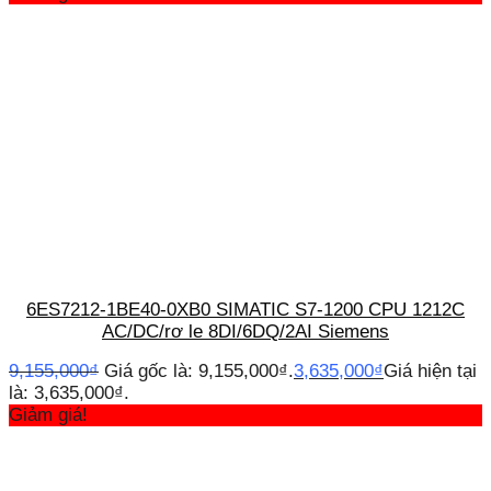
6ES7212-1BE40-0XB0 SIMATIC S7-1200 CPU 1212C
AC/DC/rơ le 8DI/6DQ/2AI Siemens
9,155,000
₫
Giá gốc là: 9,155,000₫.
3,635,000
₫
Giá hiện tại
là: 3,635,000₫.
Giảm giá!