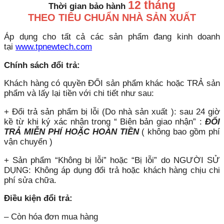
12 tháng
Thời gian bảo hành
THEO TIÊU CHUẨN NHÀ SẢN XUẤT
Áp dụng cho tất cả các sản phẩm đang kinh doanh
tại
www.tpnewtech.com
Chính sách đổi trả:
Khách hàng có quyền ĐỔI sản phẩm khác hoặc TRẢ sản
phẩm và lấy lại tiền với chi tiết như sau:
+ Đổi trả sản phẩm bị lỗi (Do nhà sản xuất ): sau 24 giờ
kề từ khi ký xác nhận trong “ Biên bản giao nhận” :
ĐỔI
TRẢ MIỄN PHÍ HOẶC HOÀN TIỀN
( không bao gồm phí
vận chuyển )
+ Sản phẩm “Không bị lỗi” hoặc “Bị lỗi” do NGƯỜI SỬ
DỤNG: Không áp dụng đổi trả hoặc khách hàng chịu chi
phí sửa chữa.
Điều kiện đổi trả:
– Còn hóa đơn mua hàng