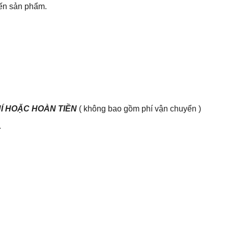
đến sản phẩm.
HÍ HOẶC HOÀN TIỀN
( không bao gồm phí vận chuyển )
.