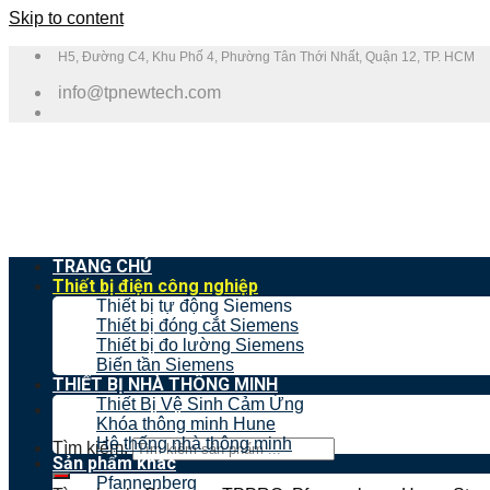
Skip to content
H5, Đường C4, Khu Phố 4, Phường Tân Thới Nhất, Quận 12, TP. HCM
info@tpnewtech.com
TRANG CHỦ
Thiết bị điện công nghiệp
Thiết bị tự động Siemens
Thiết bị đóng cắt Siemens
Thiết bị đo lường Siemens
Biến tần Siemens
THIẾT BỊ NHÀ THÔNG MINH
Thiết Bị Vệ Sinh Cảm Ứng
Khóa thông minh Hune
Hệ thống nhà thông minh
Tìm kiếm:
Sản phẩm khác
Pfannenberg