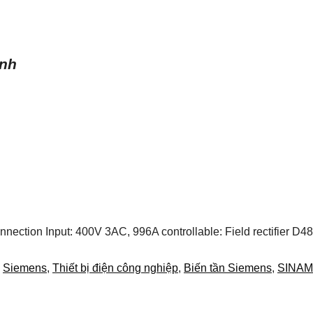
ình
nection Input: 400V 3AC, 996A controllable: Field rectifier
:
Siemens
,
Thiết bị điện công nghiệp
,
Biến tần Siemens
,
SINAM