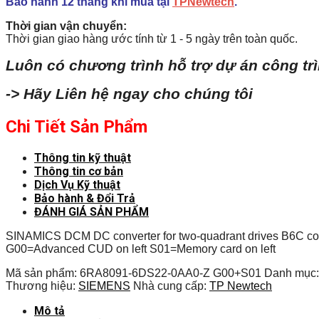
Bảo hành 12 tháng khi mua tại
TPNewtech
.
Thời gian vận chuyển:
Thời gian giao hàng ước tính từ 1 - 5 ngày trên toàn quốc.
Luôn có chương trình hỗ trợ dự án công tr
-> Hãy Liên hệ ngay cho chúng tôi
Chi Tiết Sản Phẩm
Thông tin kỹ thuật
Thông tin cơ bản
Dịch Vụ Kỹ thuật
Bảo hành & Đổi Trả
ĐÁNH GIÁ SẢN PHẨM
SINAMICS DCM DC converter for two-quadrant drives B6C con
G00=Advanced CUD on left S01=Memory card on left
Mã sản phẩm:
6RA8091-6DS22-0AA0-Z G00+S01
Danh mục
Thương hiệu:
SIEMENS
Nhà cung cấp:
TP Newtech
Mô tả