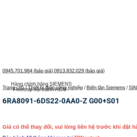
0945.701.984 (báo giá)
0913.832.029 (báo giá)
Hàng chính hãng SIEMENS
Trang chủ
/
Thiết bị điện công nghiệp
/
Biến tần Siemens
/
SI
Freeship nội thành HCM
6RA8091-6DS22-0AA0-Z G00+S01
Giá có thể thay đổi, vui lòng liên hệ trước khi đặt