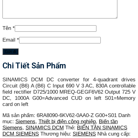
Tên
*
Email
*
Chi Tiết Sản Phẩm
SINAMICS DCM DC converter for 4-quadrant drives
Circuit (B6) A (B6) C Input 690 V 3 AC, 830A controllable
field rectifier D725/1000 MREQ-GEGF6V62 Output 725 V
DC, 1000A G00=Advanced CUD on left S01=Memory
card on left
Mã sản phẩm:
6RA8090-6KV62-0AA0-Z G00+S01
Danh
mục:
Siemens
,
Thiết bị điện công nghiệp
,
Biến tần
Siemens
,
SINAMICS DCM
Thẻ:
BIẾN TẦN SINAMICS
DCM SIEMENS
Thương hiệu:
SIEMENS
Nhà cung cấp: