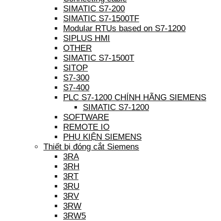
SIMATIC S7-200
SIMATIC S7-1500TF
Modular RTUs based on S7-1200
SIPLUS HMI
OTHER
SIMATIC S7-1500T
SITOP
S7-300
S7-400
PLC S7-1200 CHÍNH HÃNG SIEMENS
SIMATIC S7-1200
SOFTWARE
REMOTE IO
PHỤ KIỆN SIEMENS
Thiết bị đóng cắt Siemens
3RA
3RH
3RT
3RU
3RV
3RW
3RW5