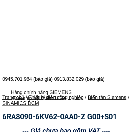
0945.701.984 (báo giá)
0913.832.029 (báo giá)
Hàng chính hãng SIEMENS
Trang chủ
/
Thiết bị điện công nghiệp
/
Biến tần Siemens
/
Freeship nội thành HCM
SINAMICS DCM
6RA8090-6KV62-0AA0-Z G00+S01
--- Giá chưa bao gồm VAT ----