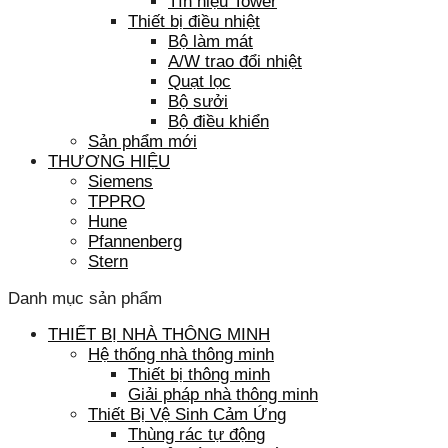
Tín hiệu Tower
Thiết bị điều nhiệt
Bộ làm mát
A/W trao đổi nhiệt
Quạt lọc
Bộ sưởi
Bộ điều khiển
Sản phẩm mới
THƯƠNG HIỆU
Siemens
TPPRO
Hune
Pfannenberg
Stern
Danh mục sản phẩm
THIẾT BỊ NHÀ THÔNG MINH
Hệ thống nhà thông minh
Thiết bị thông minh
Giải pháp nhà thông minh
Thiết Bị Vệ Sinh Cảm Ứng
Thùng rác tự động