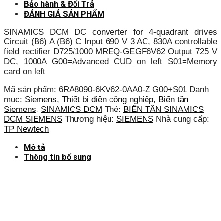
Bảo hành & Đổi Trả
ĐÁNH GIÁ SẢN PHẨM
SINAMICS DCM DC converter for 4-quadrant drives
Circuit (B6) A (B6) C Input 690 V 3 AC, 830A controllable
field rectifier D725/1000 MREQ-GEGF6V62 Output 725 V
DC, 1000A G00=Advanced CUD on left S01=Memory
card on left
Mã sản phẩm:
6RA8090-6KV62-0AA0-Z G00+S01
Danh
mục:
Siemens
,
Thiết bị điện công nghiệp
,
Biến tần
Siemens
,
SINAMICS DCM
Thẻ:
BIẾN TẦN SINAMICS
DCM SIEMENS
Thương hiệu:
SIEMENS
Nhà cung cấp:
TP Newtech
Mô tả
Thông tin bổ sung