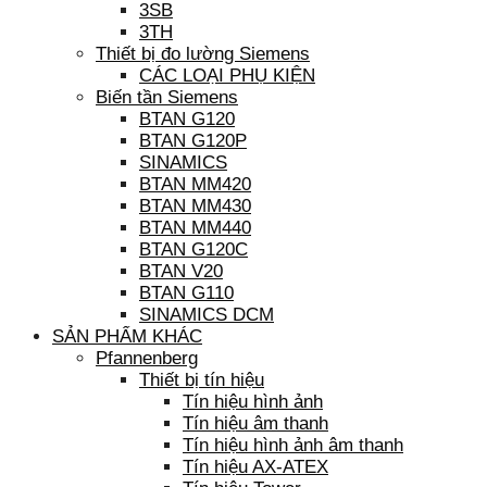
3SB
3TH
Thiết bị đo lường Siemens
CÁC LOẠI PHỤ KIỆN
Biến tần Siemens
BTAN G120
BTAN G120P
SINAMICS
BTAN MM420
BTAN MM430
BTAN MM440
BTAN G120C
BTAN V20
BTAN G110
SINAMICS DCM
SẢN PHẨM KHÁC
Pfannenberg
Thiết bị tín hiệu
Tín hiệu hình ảnh
Tín hiệu âm thanh
Tín hiệu hình ảnh âm thanh
Tín hiệu AX-ATEX