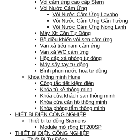
Vòi cảm ứng cao cấp Stern
Vòi Nước Cảm Ứng
Vòi Nước Cảm Ứng Lavabo
Vòi Nước Cảm Ứng Gắn Tường
Vòi Nước Cảm Ứng Nóng Lạnh
Máy Xịt Cồn Tự Động
Bộ điều khiển vòi sen cảm ứng
Van xả tiểu nam cảm ứng
Van xả WC cảm ứng
Hộp cấp xà phòng tự động
Máy sấy tay tự động
Bình phun nước hoa tự động
Khóa thông minh Hune
Công tắc tiết kiệm điện
Khóa tủ kệ thông minh
Khóa cửa khách sạn thông minh
Khóa cửa căn hộ thông minh
Khóa phòng tắm thông minh
HIẾT BỊ ĐIỆN CÔNG NGHIỆP
Thiết bị tự động Siemens
Module mở rộng ET200SP
THIẾT BỊ ĐIỆN CÔNG NGHIỆP
Thiết Bị Tự Động