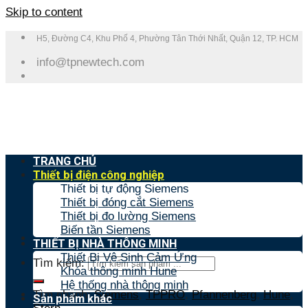
Skip to content
H5, Đường C4, Khu Phố 4, Phường Tân Thới Nhất, Quận 12, TP. HCM
info@tpnewtech.com
TRANG CHỦ
Thiết bị điện công nghiệp
Thiết bị tự động Siemens
Thiết bị đóng cắt Siemens
Thiết bị đo lường Siemens
Biến tần Siemens
THIẾT BỊ NHÀ THÔNG MINH
Thiết Bị Vệ Sinh Cảm Ứng
Tìm kiếm:
Khóa thông minh Hune
Hệ thống nhà thông minh
Tìm nhanh:
Siemens
,
TPPRO
,
Pfannenberg
,
Hune
,
Sản phẩm khác