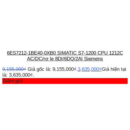
6ES7212-1BE40-0XB0 SIMATIC S7-1200 CPU 1212C
AC/DC/rơ le 8DI/6DQ/2AI Siemens
9,155,000
₫
Giá gốc là: 9,155,000₫.
3,635,000
₫
Giá hiện tại
là: 3,635,000₫.
Giảm giá!