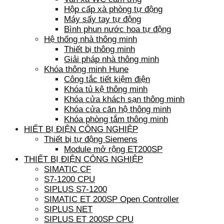
Hộp cấp xà phòng tự động
Máy sấy tay tự động
Bình phun nước hoa tự động
Hệ thống nhà thông minh
Thiết bị thông minh
Giải pháp nhà thông minh
Khóa thông minh Hune
Công tắc tiết kiệm điện
Khóa tủ kệ thông minh
Khóa cửa khách sạn thông minh
Khóa cửa căn hộ thông minh
Khóa phòng tắm thông minh
HIẾT BỊ ĐIỆN CÔNG NGHIỆP
Thiết bị tự động Siemens
Module mở rộng ET200SP
THIẾT BỊ ĐIỆN CÔNG NGHIỆP
SIMATIC CF
S7-1200 CPU
SIPLUS S7-1200
SIMATIC ET 200SP Open Controller
SIPLUS NET
SIPLUS ET 200SP CPU