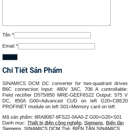
Tên
*
Email
*
Chi Tiết Sản Phẩm
SINAMICS DCM DC converter for two-quadrant drives
B6C connection Input: 480V 3AC, 706 A controllable:
Field rectifier D575/850 MRE-GEEF6S22 Output: 575 V
DC, 850A G00=Advanced CUD on left G20=CBE20
PROFINET module on left S01=Memory card on left
Mã sản phẩm:
6RA8087-6FS22-0AA0-Z G00+G20+S01
Danh mục:
Thiết bị điện công nghiệp
,
Siemens
,
Biến tần
Siemens
,
SINAMICS DCM
Thẻ:
BIẾN TẦN SINAMICS