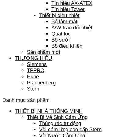
Tín hiệu AX-ATEX
Tín hiệu Tower
Thiết bị điều nhiệt
Bộ làm mát
A/W trao đổi nhiệt
Quạt lọc
Bộ sưởi
Bộ điều khiển
Sản phẩm mới
THƯƠNG HIỆU
Siemens
TPPRO
Hune
Pfannenberg
Stern
Danh mục sản phẩm
THIẾT BỊ NHÀ THÔNG MINH
Thiết Bị Vệ Sinh Cảm Ứng
Thùng rác tự động
Vòi cảm ứng cao cấp Stern
Vòi Nước Cảm Ứng