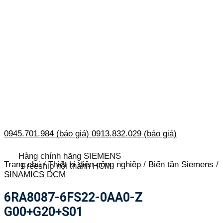
0945.701.984 (báo giá)
0913.832.029 (báo giá)
Hàng chính hãng SIEMENS
Trang chủ
/
Thiết bị điện công nghiệp
/
Biến tần Siemens
/
Freeship nội thành HCM
SINAMICS DCM
6RA8087-6FS22-0AA0-Z
G00+G20+S01