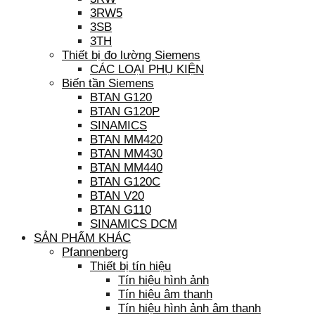
3RW5
3SB
3TH
Thiết bị đo lường Siemens
CÁC LOẠI PHỤ KIỆN
Biến tần Siemens
BTAN G120
BTAN G120P
SINAMICS
BTAN MM420
BTAN MM430
BTAN MM440
BTAN G120C
BTAN V20
BTAN G110
SINAMICS DCM
SẢN PHẨM KHÁC
Pfannenberg
Thiết bị tín hiệu
Tín hiệu hình ảnh
Tín hiệu âm thanh
Tín hiệu hình ảnh âm thanh