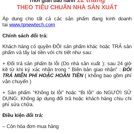
Thời gian bảo hành
THEO TIÊU CHUẨN NHÀ SẢN XUẤT
Áp dụng cho tất cả các sản phẩm đang kinh doanh
tại
www.tpnewtech.com
Chính sách đổi trả:
Khách hàng có quyền ĐỔI sản phẩm khác hoặc TRẢ sản
phẩm và lấy lại tiền với chi tiết như sau:
+ Đổi trả sản phẩm bị lỗi (Do nhà sản xuất ): sau 24 giờ
kề từ khi ký xác nhận trong “ Biên bản giao nhận” :
ĐỔI
TRẢ MIỄN PHÍ HOẶC HOÀN TIỀN
( không bao gồm phí
vận chuyển )
+ Sản phẩm “Không bị lỗi” hoặc “Bị lỗi” do NGƯỜI SỬ
DỤNG: Không áp dụng đổi trả hoặc khách hàng chịu chi
phí sửa chữa.
Điều kiện đổi trả:
– Còn hóa đơn mua hàng