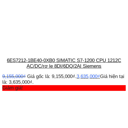
6ES7212-1BE40-0XB0 SIMATIC S7-1200 CPU 1212C
AC/DC/rơ le 8DI/6DQ/2AI Siemens
9,155,000
₫
Giá gốc là: 9,155,000₫.
3,635,000
₫
Giá hiện tại
là: 3,635,000₫.
Giảm giá!