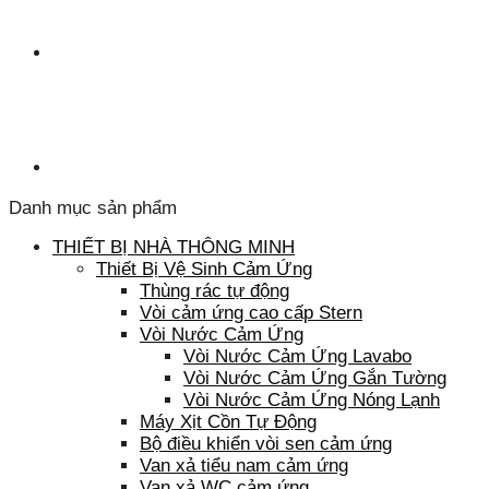
Danh mục sản phẩm
THIẾT BỊ NHÀ THÔNG MINH
Thiết Bị Vệ Sinh Cảm Ứng
Thùng rác tự động
Vòi cảm ứng cao cấp Stern
Vòi Nước Cảm Ứng
Vòi Nước Cảm Ứng Lavabo
Vòi Nước Cảm Ứng Gắn Tường
Vòi Nước Cảm Ứng Nóng Lạnh
Máy Xịt Cồn Tự Động
Bộ điều khiển vòi sen cảm ứng
Van xả tiểu nam cảm ứng
Van xả WC cảm ứng