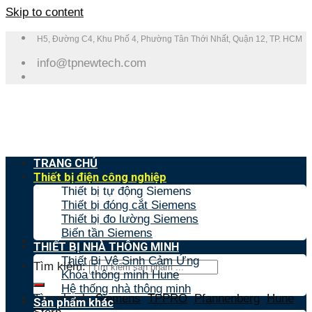
Skip to content
H5, Đường C4, Khu Phố 4, Phường Tân Thới Nhất, Quận 12, TP. HCM
info@tpnewtech.com
TRANG CHỦ
Thiết bị điện công nghiệp
Thiết bị tự động Siemens
Thiết bị đóng cắt Siemens
Thiết bị đo lường Siemens
Biến tần Siemens
THIẾT BỊ NHÀ THÔNG MINH
Thiết Bị Vệ Sinh Cảm Ứng
Tìm kiếm:
Khóa thông minh Hune
Hệ thống nhà thông minh
Tìm nhanh:
Siemens
,
TPPRO
,
Pfannenberg
,
Hune
,
Sản phẩm khác