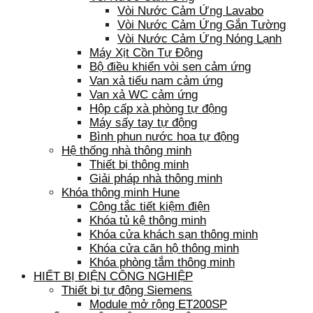
Vòi Nước Cảm Ứng Lavabo
Vòi Nước Cảm Ứng Gắn Tường
Vòi Nước Cảm Ứng Nóng Lạnh
Máy Xịt Cồn Tự Động
Bộ điều khiển vòi sen cảm ứng
Van xả tiểu nam cảm ứng
Van xả WC cảm ứng
Hộp cấp xà phòng tự động
Máy sấy tay tự động
Bình phun nước hoa tự động
Hệ thống nhà thông minh
Thiết bị thông minh
Giải pháp nhà thông minh
Khóa thông minh Hune
Công tắc tiết kiệm điện
Khóa tủ kệ thông minh
Khóa cửa khách sạn thông minh
Khóa cửa căn hộ thông minh
Khóa phòng tắm thông minh
HIẾT BỊ ĐIỆN CÔNG NGHIỆP
Thiết bị tự động Siemens
Module mở rộng ET200SP