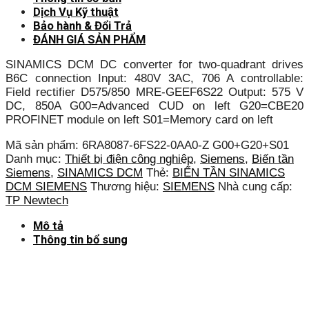
Dịch Vụ Kỹ thuật
Bảo hành & Đổi Trả
ĐÁNH GIÁ SẢN PHẨM
SINAMICS DCM DC converter for two-quadrant drives
B6C connection Input: 480V 3AC, 706 A controllable:
Field rectifier D575/850 MRE-GEEF6S22 Output: 575 V
DC, 850A G00=Advanced CUD on left G20=CBE20
PROFINET module on left S01=Memory card on left
Mã sản phẩm:
6RA8087-6FS22-0AA0-Z G00+G20+S01
Danh mục:
Thiết bị điện công nghiệp
,
Siemens
,
Biến tần
Siemens
,
SINAMICS DCM
Thẻ:
BIẾN TẦN SINAMICS
DCM SIEMENS
Thương hiệu:
SIEMENS
Nhà cung cấp:
TP Newtech
Mô tả
Thông tin bổ sung