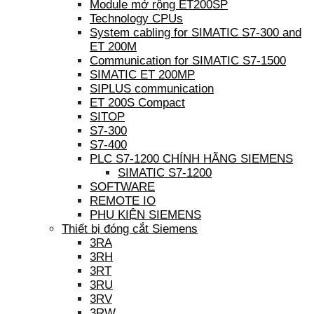
Module mở rộng ET200SP
Technology CPUs
System cabling for SIMATIC S7-300 and
ET 200M
Communication for SIMATIC S7-1500
SIMATIC ET 200MP
SIPLUS communication
ET 200S Compact
SITOP
S7-300
S7-400
PLC S7-1200 CHÍNH HÃNG SIEMENS
SIMATIC S7-1200
SOFTWARE
REMOTE IO
PHỤ KIỆN SIEMENS
Thiết bị đóng cắt Siemens
3RA
3RH
3RT
3RU
3RV
3RW