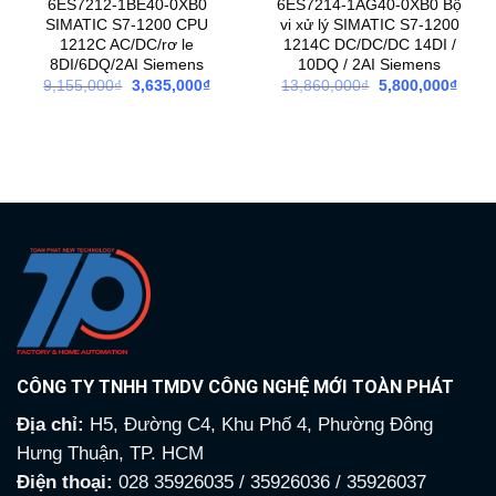
6ES7212-1BE40-0XB0
6ES7214-1AG40-0XB0 Bộ
SIMATIC S7-1200 CPU
vi xử lý SIMATIC S7-1200
1212C AC/DC/rơ le
1214C DC/DC/DC 14DI /
8DI/6DQ/2AI Siemens
10DQ / 2AI Siemens
Giá
Giá
Giá
Giá
9,155,000
₫
3,635,000
₫
13,860,000
₫
5,800,000
₫
gốc
hiện
gốc
hiện
là:
tại
là:
tại
9,155,000₫.
là:
13,860,000₫.
là:
3,635,000₫.
5,800
CÔNG TY TNHH TMDV CÔNG NGHỆ MỚI TOÀN PHÁT
Địa chỉ:
H5, Đường C4, Khu Phố 4, Phường Đông
Hưng Thuận, TP. HCM
Điện thoại:
028 35926035 / 35926036 / 35926037