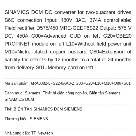
SINAMICS DCM DC converter for two-quadrant drives
B6C connection Input: 480V 3AC, 374A controllable:
Field rectifier D575/450 MRE-GEEF6S22 Output: 575 V
DC, 450A G00=Advanced CUD on left G20=CBE20
PROFINET module on left L10=Without field power unit
M10=Nickel-plated copper busbars Q80=Extension of
liability for defects by 12 months to a total of 24 months
from delivery S01=Memory card on left
Mã sản phẩm:
6RA8082-6FS22-0AA0-Z G00+G20+L10+M10+Q80+S01
Danh mục:
Siemens
,
Thiết bị điện công nghiệp
,
Biến tần Siemens
,
SINAMICS DCM
Thẻ:
BIẾN TẦN SINAMICS DCM SIEMENS
Thương hiệu:
SIEMENS
Nhà cung cấp:
TP Newtech