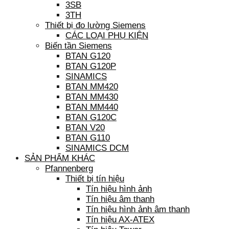
3SB
3TH
Thiết bị đo lường Siemens
CÁC LOẠI PHỤ KIỆN
Biến tần Siemens
BTAN G120
BTAN G120P
SINAMICS
BTAN MM420
BTAN MM430
BTAN MM440
BTAN G120C
BTAN V20
BTAN G110
SINAMICS DCM
SẢN PHẨM KHÁC
Pfannenberg
Thiết bị tín hiệu
Tín hiệu hình ảnh
Tín hiệu âm thanh
Tín hiệu hình ảnh âm thanh
Tín hiệu AX-ATEX