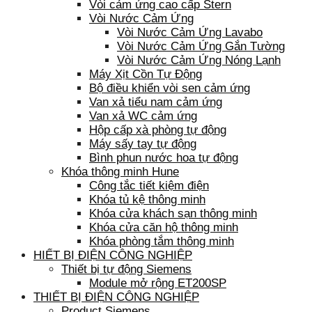
Vòi cảm ứng cao cấp Stern
Vòi Nước Cảm Ứng
Vòi Nước Cảm Ứng Lavabo
Vòi Nước Cảm Ứng Gắn Tường
Vòi Nước Cảm Ứng Nóng Lạnh
Máy Xịt Cồn Tự Động
Bộ điều khiển vòi sen cảm ứng
Van xả tiểu nam cảm ứng
Van xả WC cảm ứng
Hộp cấp xà phòng tự động
Máy sấy tay tự động
Bình phun nước hoa tự động
Khóa thông minh Hune
Công tắc tiết kiệm điện
Khóa tủ kệ thông minh
Khóa cửa khách sạn thông minh
Khóa cửa căn hộ thông minh
Khóa phòng tắm thông minh
HIẾT BỊ ĐIỆN CÔNG NGHIỆP
Thiết bị tự động Siemens
Module mở rộng ET200SP
THIẾT BỊ ĐIỆN CÔNG NGHIỆP
Product Siemens