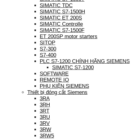
SIMATIC TDC
SIMATIC S7-1500H
SIMATIC ET 200S
SIMATIC Controlle
SIMATIC S7-1500F
ET 200SP motor starters
SITOP
S7-300
S7-400
PLC S7-1200 CHÍNH HÃNG SIEMENS
SIMATIC S7-1200
SOFTWARE
REMOTE IO
PHỤ KIỆN SIEMENS
Thiết bị đóng cắt Siemens
3RA
3RH
3RT
3RU
3RV
3RW
3RW5