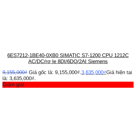
6ES7212-1BE40-0XB0 SIMATIC S7-1200 CPU 1212C
AC/DC/rơ le 8DI/6DQ/2AI Siemens
9,155,000
₫
Giá gốc là: 9,155,000₫.
3,635,000
₫
Giá hiện tại
là: 3,635,000₫.
Giảm giá!