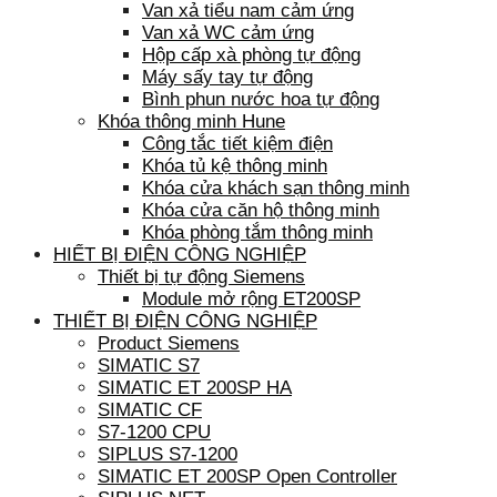
Van xả tiểu nam cảm ứng
Van xả WC cảm ứng
Hộp cấp xà phòng tự động
Máy sấy tay tự động
Bình phun nước hoa tự động
Khóa thông minh Hune
Công tắc tiết kiệm điện
Khóa tủ kệ thông minh
Khóa cửa khách sạn thông minh
Khóa cửa căn hộ thông minh
Khóa phòng tắm thông minh
HIẾT BỊ ĐIỆN CÔNG NGHIỆP
Thiết bị tự động Siemens
Module mở rộng ET200SP
THIẾT BỊ ĐIỆN CÔNG NGHIỆP
Product Siemens
SIMATIC S7
SIMATIC ET 200SP HA
SIMATIC CF
S7-1200 CPU
SIPLUS S7-1200
SIMATIC ET 200SP Open Controller