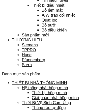
Tín hiệu Tower
Thiết bị điều nhiệt
Bộ làm mát
A/W trao đổi nhiệt
Quạt lọc
Bộ sưởi
Bộ điều khiển
Sản phẩm mới
THƯƠNG HIỆU
Siemens
TPPRO
Hune
Pfannenberg
Stern
Danh mục sản phẩm
THIẾT BỊ NHÀ THÔNG MINH
Hệ thống nhà thông minh
Thiết bị thông minh
Giải pháp nhà thông minh
Thiết Bị Vệ Sinh Cảm Ứng
Thùng rác tự động