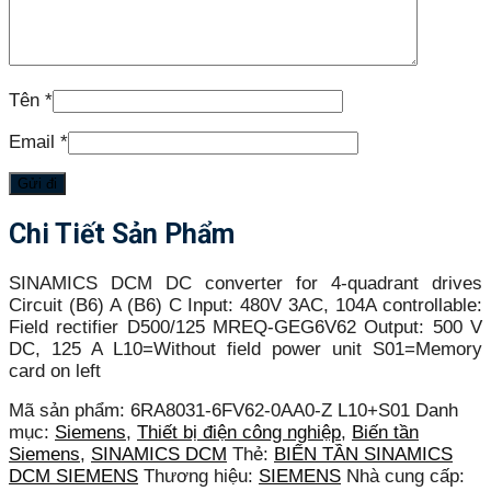
Tên
*
Email
*
Chi Tiết Sản Phẩm
SINAMICS DCM DC converter for 4-quadrant drives
Circuit (B6) A (B6) C Input: 480V 3AC, 104A controllable:
Field rectifier D500/125 MREQ-GEG6V62 Output: 500 V
DC, 125 A L10=Without field power unit S01=Memory
card on left
Mã sản phẩm:
6RA8031-6FV62-0AA0-Z L10+S01
Danh
mục:
Siemens
,
Thiết bị điện công nghiệp
,
Biến tần
Siemens
,
SINAMICS DCM
Thẻ:
BIẾN TẦN SINAMICS
DCM SIEMENS
Thương hiệu:
SIEMENS
Nhà cung cấp: