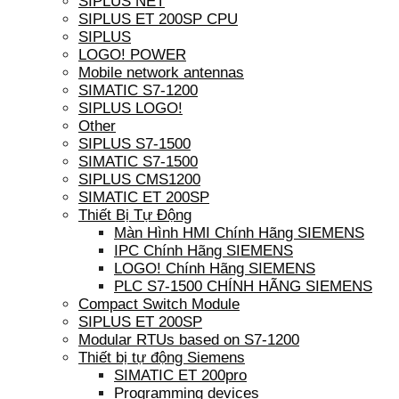
SIPLUS NET
SIPLUS ET 200SP CPU
SIPLUS
LOGO! POWER
Mobile network antennas
SIMATIC S7-1200
SIPLUS LOGO!
Other
SIPLUS S7-1500
SIMATIC S7-1500
SIPLUS CMS1200
SIMATIC ET 200SP
Thiết Bị Tự Động
Màn Hình HMI Chính Hãng SIEMENS
IPC Chính Hãng SIEMENS
LOGO! Chính Hãng SIEMENS
PLC S7-1500 CHÍNH HÃNG SIEMENS
Compact Switch Module
SIPLUS ET 200SP
Modular RTUs based on S7-1200
Thiết bị tự động Siemens
SIMATIC ET 200pro
Programming devices