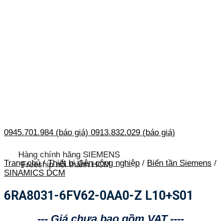
0945.701.984 (báo giá)
0913.832.029 (báo giá)
Hàng chính hãng SIEMENS
Trang chủ
/
Thiết bị điện công nghiệp
/
Biến tần Siemens
/
Freeship nội thành HCM
SINAMICS DCM
6RA8031-6FV62-0AA0-Z L10+S01
--- Giá chưa bao gồm VAT ----