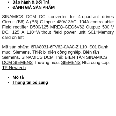
Bảo hành & Đổi Trả
ĐÁNH GIÁ SẢN PHẨM
SINAMICS DCM DC converter for 4-quadrant drives
Circuit (B6) A (B6) C Input: 480V 3AC, 104A controllable:
Field rectifier D500/125 MREQ-GEG6V62 Output: 500 V
DC, 125 A L10=Without field power unit S01=Memory
card on left
Mã sản phẩm:
6RA8031-6FV62-0AA0-Z L10+S01
Danh
mục:
Siemens
,
Thiết bị điện công nghiệp
,
Biến tần
Siemens
,
SINAMICS DCM
Thẻ:
BIẾN TẦN SINAMICS
DCM SIEMENS
Thương hiệu:
SIEMENS
Nhà cung cấp:
TP Newtech
Mô tả
Thông tin bổ sung