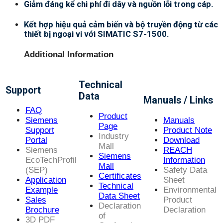
Giảm đáng kể chi phí đi dây và nguồn lỗi trong cáp.
Kết hợp hiệu quả cảm biến và bộ truyền động từ các
thiết bị ngoại vi với SIMATIC S7-1500.
Additional Information
Technical
Support
Data
Manuals / Links
FAQ
Product
Siemens
Manuals
Page
Support
Product Note
Industry
Portal
Download
Mall
Siemens
REACH
Siemens
EcoTechProfil
Information
Mall
(SEP)
Safety Data
Certificates
Application
Sheet
Technical
Example
Environmental
Data Sheet
Sales
Product
Declaration
Brochure
Declaration
of
3D PDF