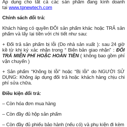
Áp dụng cho tất cả các sản phẩm đang kinh doanh
tại
www.tpnewtech.com
Chính sách đổi trả:
Khách hàng có quyền ĐỔI sản phẩm khác hoặc TRẢ sản
phẩm và lấy lại tiền với chi tiết như sau:
+ Đổi trả sản phẩm bị lỗi (Do nhà sản xuất ): sau 24 giờ
kề từ khi ký xác nhận trong “ Biên bản giao nhận” :
ĐỔI
TRẢ MIỄN PHÍ HOẶC HOÀN TIỀN
( không bao gồm phí
vận chuyển )
+ Sản phẩm “Không bị lỗi” hoặc “Bị lỗi” do NGƯỜI SỬ
DỤNG: Không áp dụng đổi trả hoặc khách hàng chịu chi
phí sửa chữa.
Điều kiện đổi trả:
– Còn hóa đơn mua hàng
– Còn đầy đủ hộp sản phẩm
– Còn đầy đủ phiếu bảo hành (nếu có) và phụ kiện đi kèm