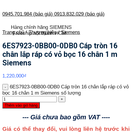
0945.701.984 (báo giá)
0913.832.029 (báo giá)
Hàng chính hãng SIEMENS
Trang chủ
/
Thương hiệu
/
Siemens
Freeship nội thành HCM
6ES7923-0BB00-0DB0 Cáp tròn 16
chân lắp ráp có vỏ bọc 16 chân 1 m
Siemens
1,220,000
₫
6ES7923-0BB00-0DB0 Cáp tròn 16 chân lắp ráp có vỏ
bọc 16 chân 1 m Siemens số lượng
Thêm vào giỏ hàng
--- Giá chưa bao gồm VAT ----
Giá có thể thay đổi, vui lòng liên hệ trước khi