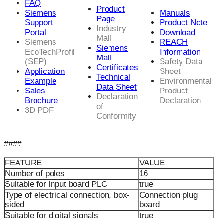
FAQ
Product
Siemens
Manuals
Page
Support
Product Note
Industry
Portal
Download
Mall
Siemens
REACH
Siemens
EcoTechProfil
Information
Mall
(SEP)
Safety Data
Certificates
Application
Sheet
Technical
Example
Environmental
Data Sheet
Sales
Product
Declaration
Brochure
Declaration
of
3D PDF
Conformity
####
FEATURE
VALUE
Number of poles
16
Suitable for input board PLC
true
Type of electrical connection, box-
Connection plug
sided
board
Suitable for digital signals
true