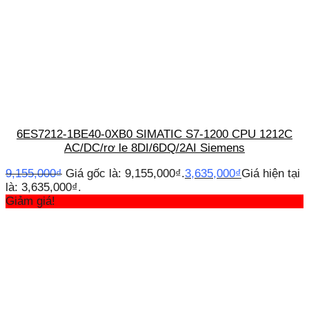
6ES7212-1BE40-0XB0 SIMATIC S7-1200 CPU 1212C
AC/DC/rơ le 8DI/6DQ/2AI Siemens
9,155,000
₫
Giá gốc là: 9,155,000₫.
3,635,000
₫
Giá hiện tại
là: 3,635,000₫.
Giảm giá!