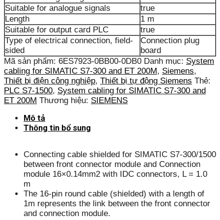
Suitable for analogue signals
true
Length
1 m
Suitable for output card PLC
true
Type of electrical connection, field-
Connection plug
sided
board
Mã sản phẩm:
6ES7923-0BB00-0DB0
Danh mục:
System
cabling for SIMATIC S7-300 and ET 200M
,
Siemens
,
Thiết bị điện công nghiệp
,
Thiết bị tự động Siemens
Thẻ:
PLC S7-1500
,
System cabling for SIMATIC S7-300 and
ET 200M
Thương hiệu:
SIEMENS
Mô tả
Thông tin bổ sung
Connecting cable shielded for SIMATIC S7-300/1500
between front connector module and Connection
module 16×0.14mm2 with IDC connectors, L = 1.0
m
The 16-pin round cable (shielded) with a length of
1m represents the link between the front connector
and connection module.