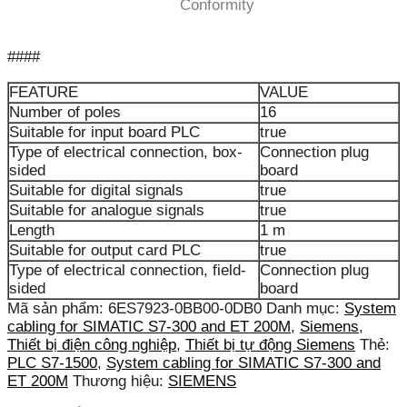
Conformity
####
FEATURE
VALUE
Number of poles
16
Suitable for input board PLC
true
Type of electrical connection, box-
Connection plug
sided
board
Suitable for digital signals
true
Suitable for analogue signals
true
Length
1 m
Suitable for output card PLC
true
Type of electrical connection, field-
Connection plug
sided
board
Mã sản phẩm:
6ES7923-0BB00-0DB0
Danh mục:
System
cabling for SIMATIC S7-300 and ET 200M
,
Siemens
,
Thiết bị điện công nghiệp
,
Thiết bị tự động Siemens
Thẻ:
PLC S7-1500
,
System cabling for SIMATIC S7-300 and
ET 200M
Thương hiệu:
SIEMENS