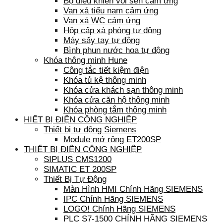
Bộ điều khiển vòi sen cảm ứng
Van xả tiểu nam cảm ứng
Van xả WC cảm ứng
Hộp cấp xà phòng tự động
Máy sấy tay tự động
Bình phun nước hoa tự động
Khóa thông minh Hune
Công tắc tiết kiệm điện
Khóa tủ kệ thông minh
Khóa cửa khách sạn thông minh
Khóa cửa căn hộ thông minh
Khóa phòng tắm thông minh
HIẾT BỊ ĐIỆN CÔNG NGHIỆP
Thiết bị tự động Siemens
Module mở rộng ET200SP
THIẾT BỊ ĐIỆN CÔNG NGHIỆP
SIPLUS CMS1200
SIMATIC ET 200SP
Thiết Bị Tự Động
Màn Hình HMI Chính Hãng SIEMENS
IPC Chính Hãng SIEMENS
LOGO! Chính Hãng SIEMENS
PLC S7-1500 CHÍNH HÃNG SIEMENS