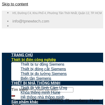
Skip to content
H5, Đường C4, Khu Phố 4, Phường Tân Thới Nhất, Quận 12, TP. HCM
info@tpnewtech.com
TRANG CHỦ
Thiết bị điện công nghiệp
Thiết bị tự động Siemens
Thiết bị đóng cắt Siemens
Thiết bị đo lường Siemens
Biến tần Siemens
THIẾT BỊ NHÀ THÔNG MINH
Thiết Bị Vệ Sinh Cảm Ứng
Tìm kiếm:
Khóa thông minh Hune
Hệ thống nhà thông minh
Tìm nhanh:
Siemens
,
TPPRO
,
Pfannenberg
,
Hune
,
Sản phẩm khác