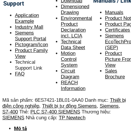
Manuals / Lin
Download
Support
Dimensioned
Drawing
Manuals
Application
Environmental
Product No
Example
Product
Product Pa
Industry Mall
Declaration
Certificate
s
Siemens
incl. LCIA
Siemens
Support Portal
Technical
EcoTechProf
Pictogram/Icon
Data Sheet
(SEP)
Product Family
Motion
Product
View
Control
Picture Fro
Technical
System
View
Support Link
Circuit
Sales
FAQ
Diagram
Brochure
REACH
Information
Mã sản phẩm:
6ES7421-1BL01-0AA0
Danh mục:
Thiết bị
điện công nghiệp
,
Thiết bị tự động Siemens
,
Siemens
,
S7-400
Thẻ:
PLC S7-400 SIEMENS
Thương hiệu:
SIEMENS
Nhà cung cấp:
TP Newtech
Mô tả