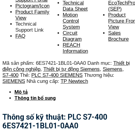
Technical
EcoTechProf
Pictogram/Icon
Data Sheet
(SEP)
Product Family
Motion
Product
View
Control
Picture Fro
Technical
System
View
Support Link
Circuit
Sales
FAQ
Diagram
Brochure
REACH
Information
Mã sản phẩm:
6ES7421-1BL01-0AA0
Danh mục:
Thiết bị
điện công nghiệp
,
Thiết bị tự động Siemens
,
Siemens
,
S7-400
Thẻ:
PLC S7-400 SIEMENS
Thương hiệu:
SIEMENS
Nhà cung cấp:
TP Newtech
Mô tả
Thông tin bổ sung
Thông số kỹ thuật: PLC S7-400
6ES7421-1BL01-0AA0