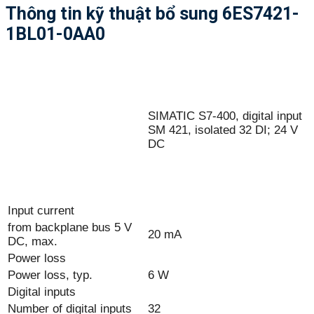
Thông tin kỹ thuật bổ sung 6ES7421-
1BL01-0AA0
SIMATIC S7-400, digital input
SM 421, isolated 32 DI; 24 V
DC
Input current
from backplane bus 5 V
20 mA
DC, max.
Power loss
Power loss, typ.
6 W
Digital inputs
Number of digital inputs
32