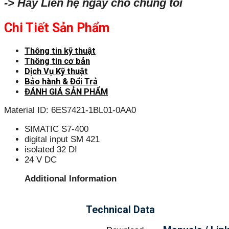
-> Hãy Liên hệ ngay cho chúng tôi
Chi Tiết Sản Phẩm
Thông tin kỹ thuật
Thông tin cơ bản
Dịch Vụ Kỹ thuật
Bảo hành & Đổi Trả
ĐÁNH GIÁ SẢN PHẨM
Material ID: 6ES7421-1BL01-0AA0
SIMATIC S7-400
digital input SM 421
isolated 32 DI
24 V DC
Additional Information
Technical Data