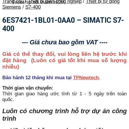
Trang chủ
/
Thiết bị điện công nghiệp
/
Thiết bị tự động
Freeship nội thành HCM
Siemens
/
S7-400
6ES7421-1BL01-0AA0 – SIMATIC S7-
400
--- Giá chưa bao gồm VAT ----
Giá có thể thay đổi, vui lòng liên hệ trước khi
đặt hàng
(Luôn có giá tốt khi mua số lượng
nhiều)
Bảo hành 12 tháng khi mua tại
TPNewtech
.
Thời gian vận chuyển:
Thời gian giao hàng ước tính từ 1 - 5 ngày trên toàn
quốc.
Luôn có chương trình hỗ trợ dự án công
trình