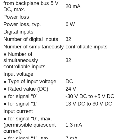
from backplane bus 5 V
20 mA
DC, max.
Power loss
Power loss, typ.
6 W
Digital inputs
Number of digital inputs
32
Number of simultaneously controllable inputs
● Number of
simultaneously
32
controllable inputs
Input voltage
● Type of input voltage
DC
● Rated value (DC)
24 V
● for signal “0”
-30 V DC to +5 V DC
● for signal “1”
13 V DC to 30 V DC
Input current
● for signal “0”, max.
(permissible quiescent
1.3 mA
current)
● for signal “1”, typ.
7 mA