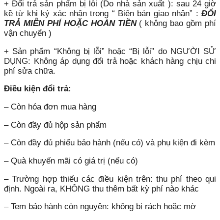
+ Đổi trả sản phẩm bị lỗi (Do nhà sản xuất ): sau 24 giờ
kề từ khi ký xác nhận trong “ Biên bản giao nhận” :
ĐỔI
TRẢ MIỄN PHÍ HOẶC HOÀN TIỀN
( không bao gồm phí
vận chuyển )
+ Sản phẩm “Không bị lỗi” hoặc “Bị lỗi” do NGƯỜI SỬ
DỤNG: Không áp dụng đổi trả hoặc khách hàng chịu chi
phí sửa chữa.
Điều kiện đổi trả:
– Còn hóa đơn mua hàng
– Còn đầy đủ hộp sản phẩm
– Còn đầy đủ phiếu bảo hành (nếu có) và phụ kiện đi kèm
– Quà khuyến mãi có giá trị (nếu có)
– Trường hợp thiếu các điều kiện trên: thu phí theo qui
định. Ngoài ra, KHÔNG thu thêm bất kỳ phí nào khác
– Tem bảo hành còn nguyên: không bị rách hoặc mờ