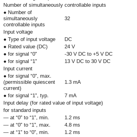
Number of simultaneously controllable inputs
● Number of
simultaneously
32
controllable inputs
Input voltage
● Type of input voltage
DC
● Rated value (DC)
24 V
● for signal “0”
-30 V DC to +5 V DC
● for signal “1”
13 V DC to 30 V DC
Input current
● for signal “0”, max.
(permissible quiescent
1.3 mA
current)
● for signal “1”, typ.
7 mA
Input delay (for rated value of input voltage)
for standard inputs
— at “0” to “1”, min.
1.2 ms
— at “0” to “1”, max.
4.8 ms
— at “1” to “0”, min.
1.2 ms