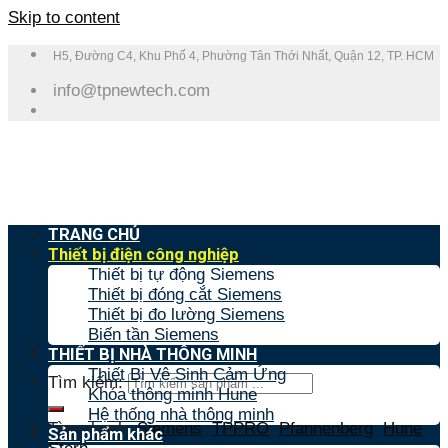
Skip to content
H5, Đường C4, Khu Phố 4, Phường Tân Thới Nhất, Quận 12, TP. HCM
info@tpnewtech.com
TRANG CHỦ
Thiết bị điện công nghiệp
Thiết bị tự động Siemens
Thiết bị đóng cắt Siemens
Thiết bị đo lường Siemens
Biến tần Siemens
THIẾT BỊ NHÀ THÔNG MINH
Thiết Bị Vệ Sinh Cảm Ứng
Tìm kiếm:
Khóa thông minh Hune
Hệ thống nhà thông minh
Tìm nhanh:
Siemens
,
TPPRO
,
Pfannenberg
,
Hune
,
Sản phẩm khác