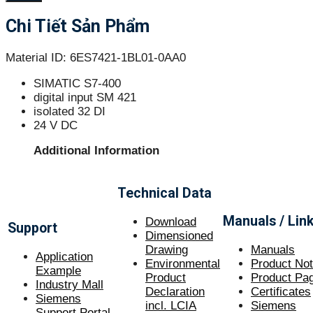
Chi Tiết Sản Phẩm
Material ID: 6ES7421-1BL01-0AA0
SIMATIC S7-400
digital input SM 421
isolated 32 DI
24 V DC
Additional Information
Technical Data
Manuals / Lin
Download
Support
Dimensioned
Drawing
Manuals
Application
Environmental
Product No
Example
Product
Product Pa
Industry Mall
Declaration
Certificate
s
Siemens
incl. LCIA
Siemens
Support Portal