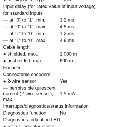
Input delay (for rated value of input voltage)
for standard inputs
— at “0” to “1”, min.
1.2 ms
— at “0” to “1”, max.
4.8 ms
— at “1” to “0”, min.
1.2 ms
— at “1” to “0”, max.
4.8 ms
Cable length
● shielded, max.
1 000 m
● unshielded, max.
600 m
Encoder
Connectable encoders
● 2-wire sensor
Yes
— permissible quiescent
current (2-wire sensor),
1.5 mA
max.
Interrupts/diagnostics/status information
Diagnostics function
No
Diagnostics indication LED
● Status indicator digital