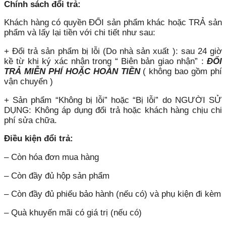
Chính sách đổi trả:
Khách hàng có quyền ĐỔI sản phẩm khác hoặc TRẢ sản
phẩm và lấy lại tiền với chi tiết như sau:
+ Đổi trả sản phẩm bị lỗi (Do nhà sản xuất ): sau 24 giờ
kề từ khi ký xác nhận trong “ Biên bản giao nhận” :
ĐỔI
TRẢ MIỄN PHÍ HOẶC HOÀN TIỀN
( không bao gồm phí
vận chuyển )
+ Sản phẩm “Không bị lỗi” hoặc “Bị lỗi” do NGƯỜI SỬ
DỤNG: Không áp dụng đổi trả hoặc khách hàng chịu chi
phí sửa chữa.
Điều kiện đổi trả:
– Còn hóa đơn mua hàng
– Còn đầy đủ hộp sản phẩm
– Còn đầy đủ phiếu bảo hành (nếu có) và phụ kiện đi kèm
– Quà khuyến mãi có giá trị (nếu có)