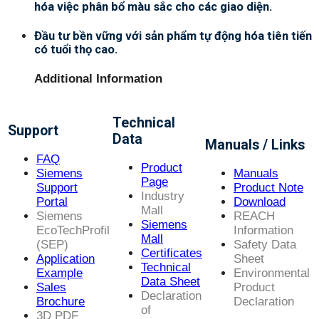
hóa việc phân bổ màu sắc cho các giao diện.
Đầu tư bền vững với sản phẩm tự động hóa tiên tiến
có tuổi thọ cao.
Additional Information
Technical
Support
Data
Manuals / Links
FAQ
Product
Siemens
Manuals
Page
Support
Product Note
Industry
Portal
Download
Mall
Siemens
REACH
Siemens
EcoTechProfil
Information
Mall
(SEP)
Safety Data
Certificates
Application
Sheet
Technical
Example
Environmental
Data Sheet
Sales
Product
Declaration
Brochure
Declaration
of
3D PDF