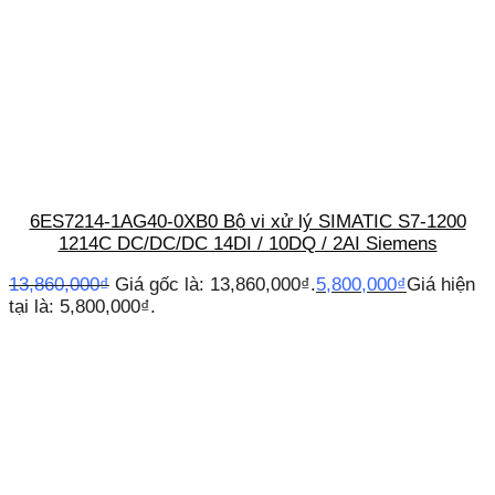
6ES7214-1AG40-0XB0 Bộ vi xử lý SIMATIC S7-1200
1214C DC/DC/DC 14DI / 10DQ / 2AI Siemens
13,860,000
₫
Giá gốc là: 13,860,000₫.
5,800,000
₫
Giá hiện
tại là: 5,800,000₫.