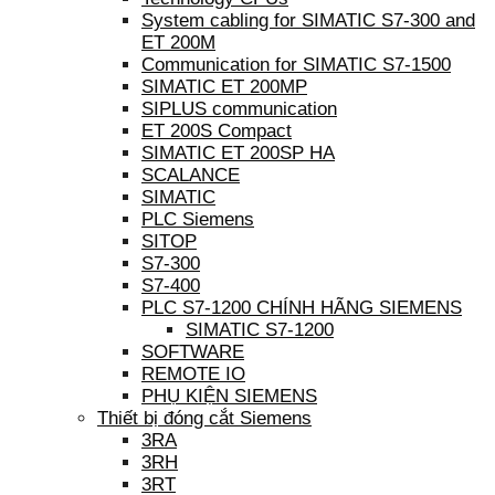
System cabling for SIMATIC S7-300 and
ET 200M
Communication for SIMATIC S7-1500
SIMATIC ET 200MP
SIPLUS communication
ET 200S Compact
SIMATIC ET 200SP HA
SCALANCE
SIMATIC
PLC Siemens
SITOP
S7-300
S7-400
PLC S7-1200 CHÍNH HÃNG SIEMENS
SIMATIC S7-1200
SOFTWARE
REMOTE IO
PHỤ KIỆN SIEMENS
Thiết bị đóng cắt Siemens
3RA
3RH
3RT