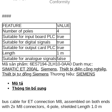
Conformity
####
FEATURE
VALUE
Number of poles
4
Suitable for input board PLC
true
Suitable for digital signals
true
Suitable for output card PLC
true
Length
1 m
Suitable for analogue signals
false
Mã sản phẩm:
6ES7194-2LH10-0AA0
Danh mục:
SIMATIC ET 200AL
,
Siemens
,
Thiết bị điện công nghiệp
,
Thiết bị tự động Siemens
Thương hiệu:
SIEMENS
Mô tả
Thông tin bổ sung
bus cable for ET connection M8, assembled on both ends
with 2x M8 connectors, 4-pole, shielded Length 1.0 m