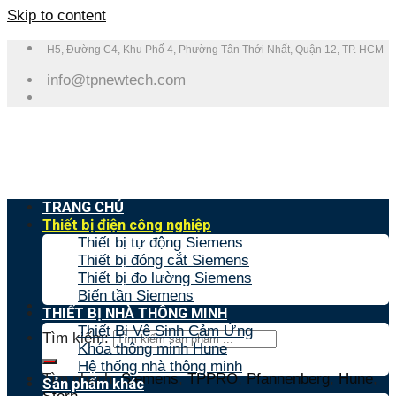
Skip to content
H5, Đường C4, Khu Phố 4, Phường Tân Thới Nhất, Quận 12, TP. HCM
info@tpnewtech.com
TRANG CHỦ
Thiết bị điện công nghiệp
Thiết bị tự động Siemens
Thiết bị đóng cắt Siemens
Thiết bị đo lường Siemens
Biến tần Siemens
THIẾT BỊ NHÀ THÔNG MINH
Thiết Bị Vệ Sinh Cảm Ứng
Tìm kiếm:
Khóa thông minh Hune
Hệ thống nhà thông minh
Tìm nhanh:
Siemens
,
TPPRO
,
Pfannenberg
,
Hune
,
Sản phẩm khác