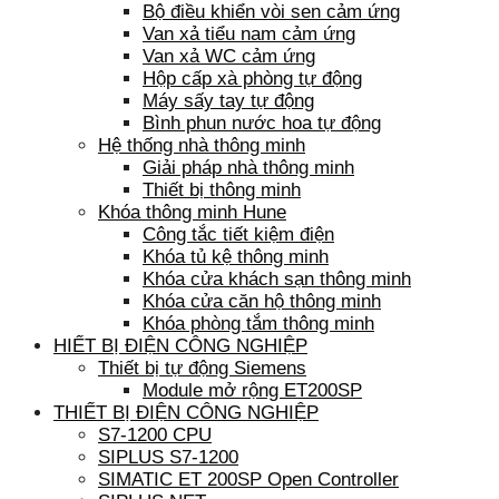
Bộ điều khiển vòi sen cảm ứng
Van xả tiểu nam cảm ứng
Van xả WC cảm ứng
Hộp cấp xà phòng tự động
Máy sấy tay tự động
Bình phun nước hoa tự động
Hệ thống nhà thông minh
Giải pháp nhà thông minh
Thiết bị thông minh
Khóa thông minh Hune
Công tắc tiết kiệm điện
Khóa tủ kệ thông minh
Khóa cửa khách sạn thông minh
Khóa cửa căn hộ thông minh
Khóa phòng tắm thông minh
HIẾT BỊ ĐIỆN CÔNG NGHIỆP
Thiết bị tự động Siemens
Module mở rộng ET200SP
THIẾT BỊ ĐIỆN CÔNG NGHIỆP
S7-1200 CPU
SIPLUS S7-1200
SIMATIC ET 200SP Open Controller