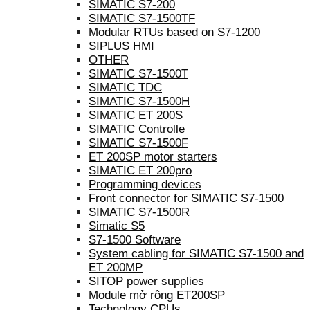
SIMATIC S7-200
SIMATIC S7-1500TF
Modular RTUs based on S7-1200
SIPLUS HMI
OTHER
SIMATIC S7-1500T
SIMATIC TDC
SIMATIC S7-1500H
SIMATIC ET 200S
SIMATIC Controlle
SIMATIC S7-1500F
ET 200SP motor starters
SIMATIC ET 200pro
Programming devices
Front connector for SIMATIC S7-1500
SIMATIC S7-1500R
Simatic S5
S7-1500 Software
System cabling for SIMATIC S7-1500 and
ET 200MP
SITOP power supplies
Module mở rộng ET200SP
Technology CPUs