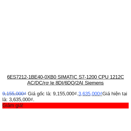
6ES7212-1BE40-0XB0 SIMATIC S7-1200 CPU 1212C
AC/DC/rơ le 8DI/6DQ/2AI Siemens
9,155,000
₫
Giá gốc là: 9,155,000₫.
3,635,000
₫
Giá hiện tại
là: 3,635,000₫.
Giảm giá!