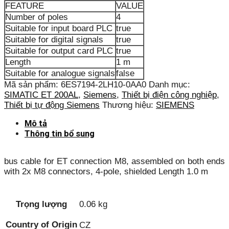
FEATURE
VALUE
Number of poles
4
Suitable for input board PLC
true
Suitable for digital signals
true
Suitable for output card PLC
true
Length
1 m
Suitable for analogue signals
false
Mã sản phẩm:
6ES7194-2LH10-0AA0
Danh mục:
SIMATIC ET 200AL
,
Siemens
,
Thiết bị điện công nghiệp
,
Thiết bị tự động Siemens
Thương hiệu:
SIEMENS
Mô tả
Thông tin bổ sung
bus cable for ET connection M8, assembled on both ends
with 2x M8 connectors, 4-pole, shielded Length 1.0 m
Trọng lượng
0.06 kg
Country of Origin
CZ