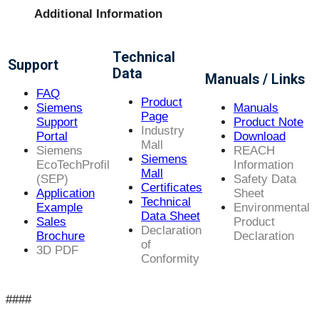
Additional Information
Technical
Support
Data
Manuals / Links
FAQ
Product
Siemens
Manuals
Page
Support
Product Note
Industry
Portal
Download
Mall
Siemens
REACH
Siemens
EcoTechProfil
Information
Mall
(SEP)
Safety Data
Certificates
Application
Sheet
Technical
Example
Environmental
Data Sheet
Sales
Product
Declaration
Brochure
Declaration
of
3D PDF
Conformity
####