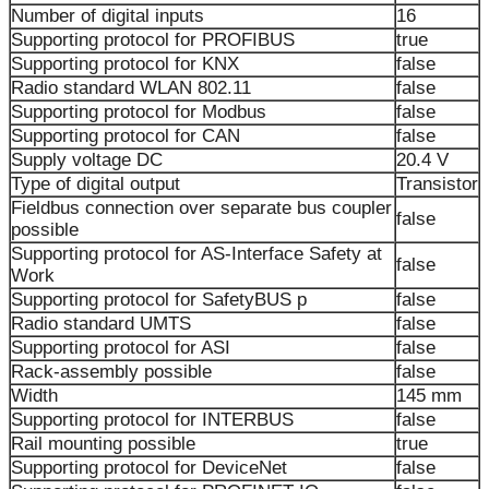
Number of digital inputs
16
Supporting protocol for PROFIBUS
true
Supporting protocol for KNX
false
Radio standard WLAN 802.11
false
Supporting protocol for Modbus
false
Supporting protocol for CAN
false
Supply voltage DC
20.4 V
Type of digital output
Transistor
Fieldbus connection over separate bus coupler
false
possible
Supporting protocol for AS-Interface Safety at
false
Work
Supporting protocol for SafetyBUS p
false
Radio standard UMTS
false
Supporting protocol for ASI
false
Rack-assembly possible
false
Width
145 mm
Supporting protocol for INTERBUS
false
Rail mounting possible
true
Supporting protocol for DeviceNet
false