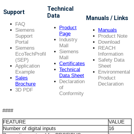
Technical
Support
Data
Manuals / Links
FAQ
Product
Siemens
Manuals
Page
Support
Product Note
Industry
Portal
Download
Mall
Siemens
REACH
Siemens
EcoTechProfil
Information
Mall
(SEP)
Safety Data
Certificates
Application
Sheet
Technical
Example
Environmental
Data Sheet
Sales
Product
Declaration
Brochure
Declaration
of
3D PDF
Conformity
####
FEATURE
VALUE
Number of digital inputs
16