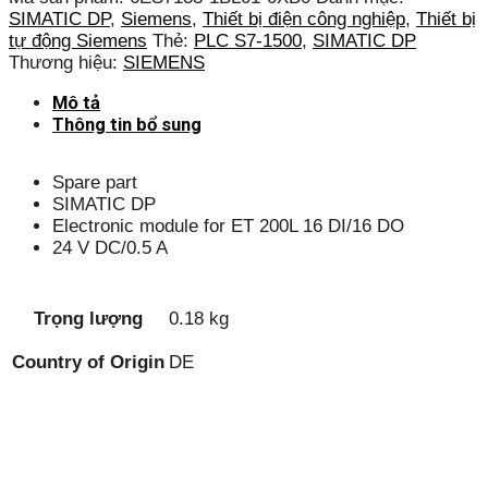
SIMATIC DP
,
Siemens
,
Thiết bị điện công nghiệp
,
Thiết bị
tự động Siemens
Thẻ:
PLC S7-1500
,
SIMATIC DP
Thương hiệu:
SIEMENS
Mô tả
Thông tin bổ sung
Spare part
SIMATIC DP
Electronic module for ET 200L 16 DI/16 DO
24 V DC/0.5 A
Trọng lượng
0.18 kg
Country of Origin
DE