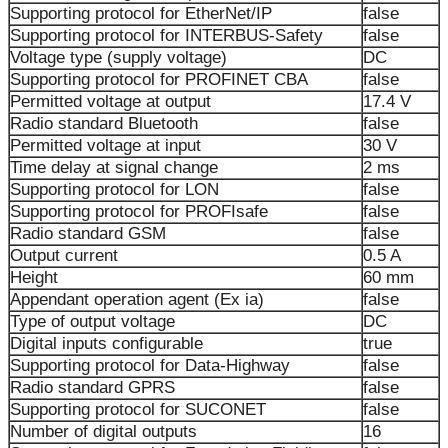
Supporting protocol for EtherNet/IP
false
Supporting protocol for INTERBUS-Safety
false
Voltage type (supply voltage)
DC
Supporting protocol for PROFINET CBA
false
Permitted voltage at output
17.4 V
Radio standard Bluetooth
false
Permitted voltage at input
30 V
Time delay at signal change
2 ms
Supporting protocol for LON
false
Supporting protocol for PROFIsafe
false
Radio standard GSM
false
Output current
0.5 A
Height
60 mm
Appendant operation agent (Ex ia)
false
Type of output voltage
DC
Digital inputs configurable
true
Supporting protocol for Data-Highway
false
Radio standard GPRS
false
Supporting protocol for SUCONET
false
Number of digital outputs
16