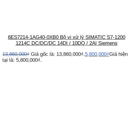
6ES7214-1AG40-0XB0 Bộ vi xử lý SIMATIC S7-1200
1214C DC/DC/DC 14DI / 10DQ / 2AI Siemens
13,860,000
₫
Giá gốc là: 13,860,000₫.
5,800,000
₫
Giá hiện
tại là: 5,800,000₫.