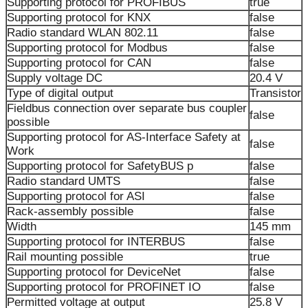
Supporting protocol for PROFIBUS
true
Supporting protocol for KNX
false
Radio standard WLAN 802.11
false
Supporting protocol for Modbus
false
Supporting protocol for CAN
false
Supply voltage DC
20.4 V
Type of digital output
Transistor
Fieldbus connection over separate bus coupler
false
possible
Supporting protocol for AS-Interface Safety at
false
Work
Supporting protocol for SafetyBUS p
false
Radio standard UMTS
false
Supporting protocol for ASI
false
Rack-assembly possible
false
Width
145 mm
Supporting protocol for INTERBUS
false
Rail mounting possible
true
Supporting protocol for DeviceNet
false
Supporting protocol for PROFINET IO
false
Permitted voltage at output
25.8 V