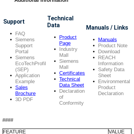
Additional Information
Technical
Support
Data
Manuals / Links
FAQ
Product
Siemens
Manuals
Page
Support
Product Note
Industry
Portal
Download
Mall
Siemens
REACH
Siemens
EcoTechProfil
Information
Mall
(SEP)
Safety Data
Certificates
Application
Sheet
Technical
Example
Environmental
Data Sheet
Sales
Product
Declaration
Brochure
Declaration
of
3D PDF
Conformity
####
FEATURE
VALUE