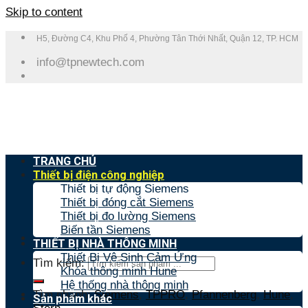
Skip to content
H5, Đường C4, Khu Phố 4, Phường Tân Thới Nhất, Quận 12, TP. HCM
info@tpnewtech.com
TRANG CHỦ
Thiết bị điện công nghiệp
Thiết bị tự động Siemens
Thiết bị đóng cắt Siemens
Thiết bị đo lường Siemens
Biến tần Siemens
THIẾT BỊ NHÀ THÔNG MINH
Thiết Bị Vệ Sinh Cảm Ứng
Tìm kiếm:
Khóa thông minh Hune
Hệ thống nhà thông minh
Tìm nhanh:
Siemens
,
TPPRO
,
Pfannenberg
,
Hune
,
Sản phẩm khác