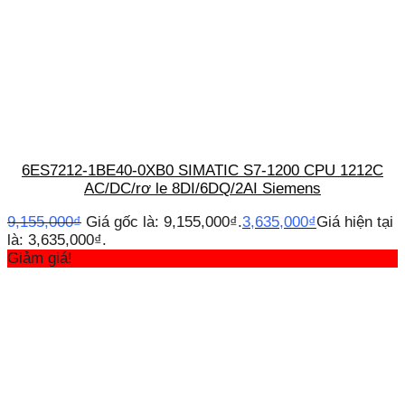
6ES7212-1BE40-0XB0 SIMATIC S7-1200 CPU 1212C
AC/DC/rơ le 8DI/6DQ/2AI Siemens
9,155,000
₫
Giá gốc là: 9,155,000₫.
3,635,000
₫
Giá hiện tại
là: 3,635,000₫.
Giảm giá!