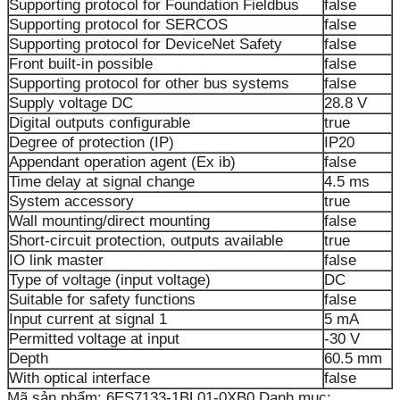
Supporting protocol for Foundation Fieldbus
false
Supporting protocol for SERCOS
false
Supporting protocol for DeviceNet Safety
false
Front built-in possible
false
Supporting protocol for other bus systems
false
Supply voltage DC
28.8 V
Digital outputs configurable
true
Degree of protection (IP)
IP20
Appendant operation agent (Ex ib)
false
Time delay at signal change
4.5 ms
System accessory
true
Wall mounting/direct mounting
false
Short-circuit protection, outputs available
true
IO link master
false
Type of voltage (input voltage)
DC
Suitable for safety functions
false
Input current at signal 1
5 mA
Permitted voltage at input
-30 V
Depth
60.5 mm
With optical interface
false
Mã sản phẩm:
6ES7133-1BL01-0XB0
Danh mục: