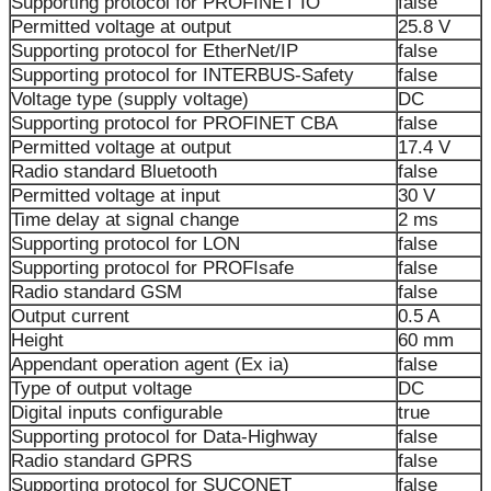
Supporting protocol for PROFINET IO
false
Permitted voltage at output
25.8 V
Supporting protocol for EtherNet/IP
false
Supporting protocol for INTERBUS-Safety
false
Voltage type (supply voltage)
DC
Supporting protocol for PROFINET CBA
false
Permitted voltage at output
17.4 V
Radio standard Bluetooth
false
Permitted voltage at input
30 V
Time delay at signal change
2 ms
Supporting protocol for LON
false
Supporting protocol for PROFIsafe
false
Radio standard GSM
false
Output current
0.5 A
Height
60 mm
Appendant operation agent (Ex ia)
false
Type of output voltage
DC
Digital inputs configurable
true
Supporting protocol for Data-Highway
false
Radio standard GPRS
false
Supporting protocol for SUCONET
false