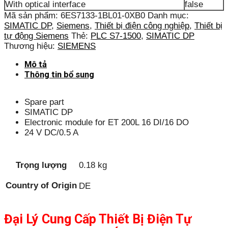
With optical interface
false
Mã sản phẩm:
6ES7133-1BL01-0XB0
Danh mục:
SIMATIC DP
,
Siemens
,
Thiết bị điện công nghiệp
,
Thiết bị
tự động Siemens
Thẻ:
PLC S7-1500
,
SIMATIC DP
Thương hiệu:
SIEMENS
Mô tả
Thông tin bổ sung
Spare part
SIMATIC DP
Electronic module for ET 200L 16 DI/16 DO
24 V DC/0.5 A
Trọng lượng
0.18 kg
Country of Origin
DE
Đại Lý Cung Cấp Thiết Bị Điện Tự