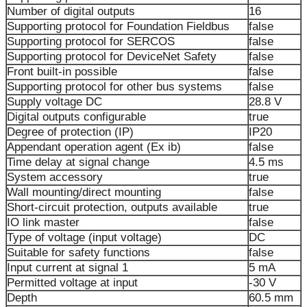
Number of digital outputs
16
Supporting protocol for Foundation Fieldbus
false
Supporting protocol for SERCOS
false
Supporting protocol for DeviceNet Safety
false
Front built-in possible
false
Supporting protocol for other bus systems
false
Supply voltage DC
28.8 V
Digital outputs configurable
true
Degree of protection (IP)
IP20
Appendant operation agent (Ex ib)
false
Time delay at signal change
4.5 ms
System accessory
true
Wall mounting/direct mounting
false
Short-circuit protection, outputs available
true
IO link master
false
Type of voltage (input voltage)
DC
Suitable for safety functions
false
Input current at signal 1
5 mA
Permitted voltage at input
-30 V
Depth
60.5 mm