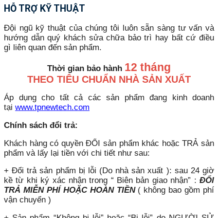
HỖ TRỢ KỸ THUẬT
Đội ngũ kỹ thuật của chúng tôi luôn sẵn sàng tư vấn và
hướng dẫn quý khách sửa chữa bảo trì hay bất cứ điều
gì liên quan đến sản phẩm.
12 tháng
Thời gian bảo hành
THEO TIÊU CHUẨN NHÀ SẢN XUẤT
Áp dụng cho tất cả các sản phẩm đang kinh doanh
tại
www.tpnewtech.com
Chính sách đổi trả:
Khách hàng có quyền ĐỔI sản phẩm khác hoặc TRẢ sản
phẩm và lấy lại tiền với chi tiết như sau:
+ Đổi trả sản phẩm bị lỗi (Do nhà sản xuất ): sau 24 giờ
kề từ khi ký xác nhận trong “ Biên bản giao nhận” :
ĐỔI
TRẢ MIỄN PHÍ HOẶC HOÀN TIỀN
( không bao gồm phí
vận chuyển )
+ Sản phẩm “Không bị lỗi” hoặc “Bị lỗi” do NGƯỜI SỬ