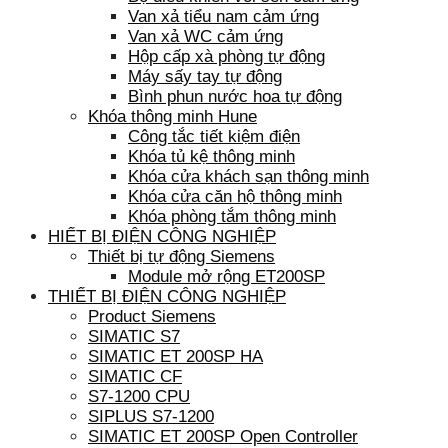
Van xả tiểu nam cảm ứng
Van xả WC cảm ứng
Hộp cấp xà phòng tự động
Máy sấy tay tự động
Bình phun nước hoa tự động
Khóa thông minh Hune
Công tắc tiết kiệm điện
Khóa tủ kệ thông minh
Khóa cửa khách sạn thông minh
Khóa cửa căn hộ thông minh
Khóa phòng tắm thông minh
HIẾT BỊ ĐIỆN CÔNG NGHIỆP
Thiết bị tự động Siemens
Module mở rộng ET200SP
THIẾT BỊ ĐIỆN CÔNG NGHIỆP
Product Siemens
SIMATIC S7
SIMATIC ET 200SP HA
SIMATIC CF
S7-1200 CPU
SIPLUS S7-1200
SIMATIC ET 200SP Open Controller