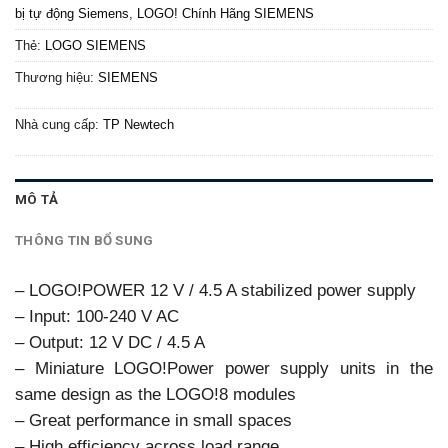
bị tự động Siemens
,
LOGO! Chính Hãng SIEMENS
Thẻ:
LOGO SIEMENS
Thương hiệu:
SIEMENS
Nhà cung cấp:
TP Newtech
MÔ TẢ
THÔNG TIN BỔ SUNG
– LOGO!POWER 12 V / 4.5 A stabilized power supply
– Input: 100-240 V AC
– Output: 12 V DC / 4.5 A
– Miniature LOGO!Power power supply units in the
same design as the LOGO!8 modules
– Great performance in small spaces
– High efficiency across load range