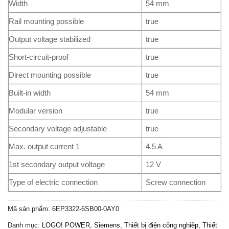
Width
54 mm
Rail mounting possible
true
Output voltage stabilized
true
Short-circuit-proof
true
Direct mounting possible
true
Built-in width
54 mm
Modular version
true
Secondary voltage adjustable
true
Max. output current 1
4.5 A
1st secondary output voltage
12 V
Type of electric connection
Screw connection
Mã sản phẩm:
6EP3322-6SB00-0AY0
Danh mục:
LOGO! POWER
,
Siemens
,
Thiết bị điện công nghiệp
,
Thiết