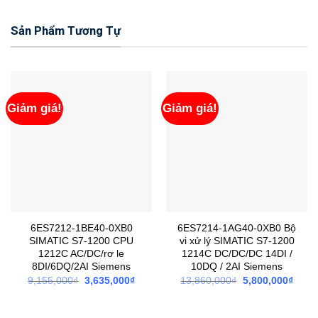
Sản Phẩm Tương Tự
Giảm giá!
Giảm giá!
6ES7212-1BE40-0XB0
6ES7214-1AG40-0XB0 Bộ
SIMATIC S7-1200 CPU
vi xử lý SIMATIC S7-1200
1212C AC/DC/rơ le
1214C DC/DC/DC 14DI /
8DI/6DQ/2AI Siemens
10DQ / 2AI Siemens
Giá
Giá
Giá
Giá
9,155,000
₫
3,635,000
₫
13,860,000
₫
5,800,000
₫
gốc
hiện
gốc
hiện
là:
tại
là:
tại
9,155,000₫.
là:
13,860,000₫.
là: