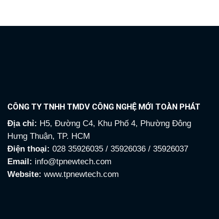
3,635,000₫.
5,800
CÔNG TY TNHH TMDV CÔNG NGHỆ MỚI TOÀN PHÁT
Địa chỉ:
H5, Đường C4, Khu Phố 4, Phường Đông
Hưng Thuận, TP. HCM
Điện thoại:
028 35926035 / 35926036 / 35926037
Email:
info@tpnewtech.com
Website:
www.tpnewtech.com