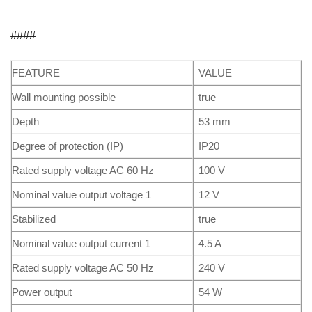
####
FEATURE
VALUE
Wall mounting possible
true
Depth
53 mm
Degree of protection (IP)
IP20
Rated supply voltage AC 60 Hz
100 V
Nominal value output voltage 1
12 V
Stabilized
true
Nominal value output current 1
4.5 A
Rated supply voltage AC 50 Hz
240 V
Power output
54 W