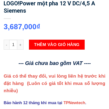
LOGO!Power một pha 12 V DC/4,5 A
Siemens
3,687,000
₫
6EP3322-6SB00-0AY0 Nguồn điện LOGO!Power một pha 12 V 
THÊM VÀO GIỎ HÀNG
--- Giá chưa bao gồm VAT ----
Giá có thể thay đổi, vui lòng liên hệ trước khi
đặt hàng
(Luôn có giá tốt khi mua số lượng
nhiều)
Bảo hành 12 tháng khi mua tại
TPNewtech
.