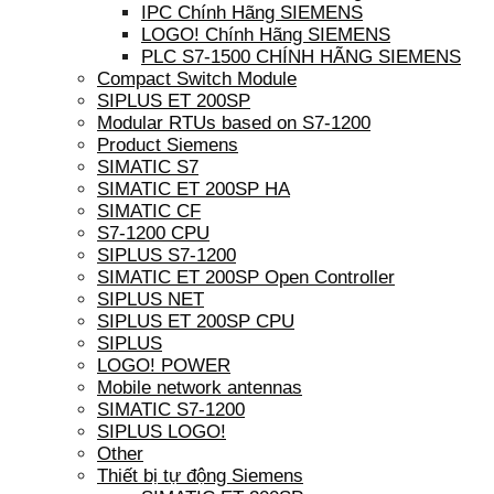
IPC Chính Hãng SIEMENS
LOGO! Chính Hãng SIEMENS
PLC S7-1500 CHÍNH HÃNG SIEMENS
Compact Switch Module
SIPLUS ET 200SP
Modular RTUs based on S7-1200
Product Siemens
SIMATIC S7
SIMATIC ET 200SP HA
SIMATIC CF
S7-1200 CPU
SIPLUS S7-1200
SIMATIC ET 200SP Open Controller
SIPLUS NET
SIPLUS ET 200SP CPU
SIPLUS
LOGO! POWER
Mobile network antennas
SIMATIC S7-1200
SIPLUS LOGO!
Other
Thiết bị tự động Siemens