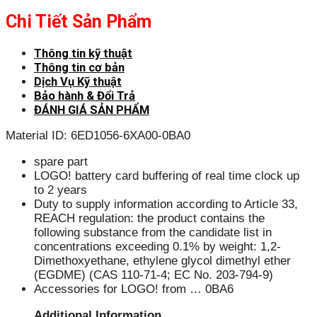
Chi Tiết Sản Phẩm
Thông tin kỹ thuật
Thông tin cơ bản
Dịch Vụ Kỹ thuật
Bảo hành & Đổi Trả
ĐÁNH GIÁ SẢN PHẨM
Material ID: 6ED1056-6XA00-0BA0
spare part
LOGO! battery card buffering of real time clock up
to 2 years
Duty to supply information according to Article 33,
REACH regulation: the product contains the
following substance from the candidate list in
concentrations exceeding 0.1% by weight: 1,2-
Dimethoxyethane, ethylene glycol dimethyl ether
(EGDME) (CAS 110-71-4; EC No. 203-794-9)
Accessories for LOGO! from … 0BA6
Additional Information