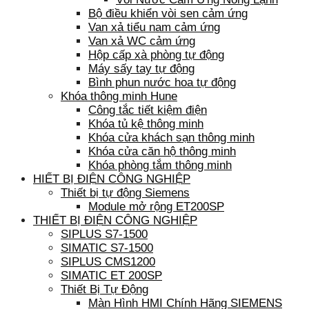
Bộ điều khiển vòi sen cảm ứng
Van xả tiểu nam cảm ứng
Van xả WC cảm ứng
Hộp cấp xà phòng tự động
Máy sấy tay tự động
Bình phun nước hoa tự động
Khóa thông minh Hune
Công tắc tiết kiệm điện
Khóa tủ kệ thông minh
Khóa cửa khách sạn thông minh
Khóa cửa căn hộ thông minh
Khóa phòng tắm thông minh
HIẾT BỊ ĐIỆN CÔNG NGHIỆP
Thiết bị tự động Siemens
Module mở rộng ET200SP
THIẾT BỊ ĐIỆN CÔNG NGHIỆP
SIPLUS S7-1500
SIMATIC S7-1500
SIPLUS CMS1200
SIMATIC ET 200SP
Thiết Bị Tự Động
Màn Hình HMI Chính Hãng SIEMENS