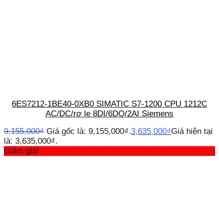
6ES7212-1BE40-0XB0 SIMATIC S7-1200 CPU 1212C
AC/DC/rơ le 8DI/6DQ/2AI Siemens
9,155,000
₫
Giá gốc là: 9,155,000₫.
3,635,000
₫
Giá hiện tại
là: 3,635,000₫.
Giảm giá!