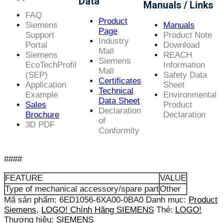
Data
Manuals / Links
FAQ
Product
Siemens
Manuals
Page
Support
Product Note
Industry
Portal
Download
Mall
Siemens
REACH
Siemens
EcoTechProfil
Information
Mall
(SEP)
Safety Data
Certificates
Application
Sheet
Technical
Example
Environmental
Data Sheet
Sales
Product
Declaration
Brochure
Declaration
of
3D PDF
Conformity
####
FEATURE
VALUE
Type of mechanical accessory/spare part
Other
Mã sản phẩm:
6ED1056-6XA00-0BA0
Danh mục:
Product
Siemens
,
LOGO! Chính Hãng SIEMENS
Thẻ:
LOGO!
Thương hiệu:
SIEMENS