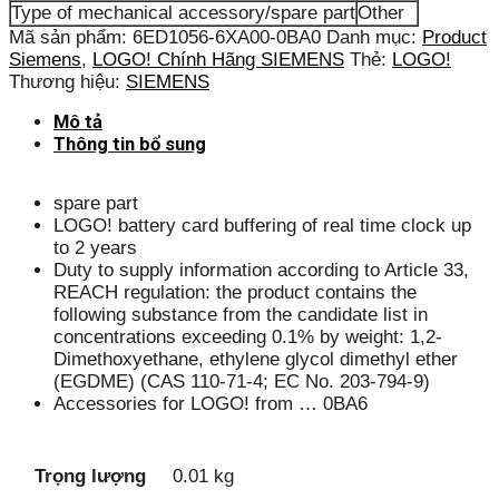
Type of mechanical accessory/spare part
Other
Mã sản phẩm:
6ED1056-6XA00-0BA0
Danh mục:
Product
Siemens
,
LOGO! Chính Hãng SIEMENS
Thẻ:
LOGO!
Thương hiệu:
SIEMENS
Mô tả
Thông tin bổ sung
spare part
LOGO! battery card buffering of real time clock up
to 2 years
Duty to supply information according to Article 33,
REACH regulation: the product contains the
following substance from the candidate list in
concentrations exceeding 0.1% by weight: 1,2-
Dimethoxyethane, ethylene glycol dimethyl ether
(EGDME) (CAS 110-71-4; EC No. 203-794-9)
Accessories for LOGO! from … 0BA6
Trọng lượng
0.01 kg