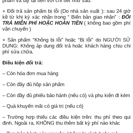
phẩm và lấy lại tiền với chi tiết như sau:
+ Đổi trả sản phẩm bị lỗi (Do nhà sản xuất ): sau 24 giờ
kề từ khi ký xác nhận trong “ Biên bản giao nhận” :
ĐỔI
TRẢ MIỄN PHÍ HOẶC HOÀN TIỀN
( không bao gồm phí
vận chuyển )
+ Sản phẩm “Không bị lỗi” hoặc “Bị lỗi” do NGƯỜI SỬ
DỤNG: Không áp dụng đổi trả hoặc khách hàng chịu chi
phí sửa chữa.
Điều kiện đổi trả:
– Còn hóa đơn mua hàng
– Còn đầy đủ hộp sản phẩm
– Còn đầy đủ phiếu bảo hành (nếu có) và phụ kiện đi kèm
– Quà khuyến mãi có giá trị (nếu có)
– Trường hợp thiếu các điều kiện trên: thu phí theo qui
định. Ngoài ra, KHÔNG thu thêm bất kỳ phí nào khác