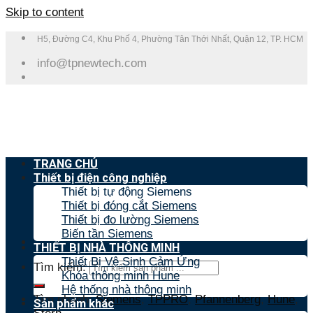
Skip to content
H5, Đường C4, Khu Phố 4, Phường Tân Thới Nhất, Quận 12, TP. HCM
info@tpnewtech.com
TRANG CHỦ
Thiết bị điện công nghiệp
Thiết bị tự động Siemens
Thiết bị đóng cắt Siemens
Thiết bị đo lường Siemens
Biến tần Siemens
THIẾT BỊ NHÀ THÔNG MINH
Thiết Bị Vệ Sinh Cảm Ứng
Tìm kiếm:
Khóa thông minh Hune
Hệ thống nhà thông minh
Tìm nhanh:
Siemens
,
TPPRO
,
Pfannenberg
,
Hune
,
Sản phẩm khác