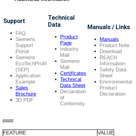
Technical
Support
Data
Manuals / Links
FAQ
Product
Siemens
Manuals
Page
Support
Product Note
Industry
Portal
Download
Mall
Siemens
REACH
Siemens
EcoTechProfil
Information
Mall
(SEP)
Safety Data
Certificates
Application
Sheet
Technical
Example
Environmental
Data Sheet
Sales
Product
Declaration
Brochure
Declaration
of
3D PDF
Conformity
####
FEATURE
VALUE