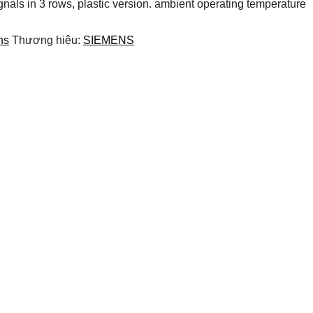
als in 3 rows, plastic version. ambient operating temperature
ns
Thương hiệu:
SIEMENS