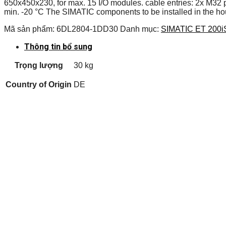
650x450x230, for max. 15 I/O modules. cable entries: 2x M32 p
min. -20 °C The SIMATIC components to be installed in the ho
Mã sản phẩm:
6DL2804-1DD30
Danh mục:
SIMATIC ET 200i
Thông tin bổ sung
Trọng lượng
30 kg
Country of Origin
DE