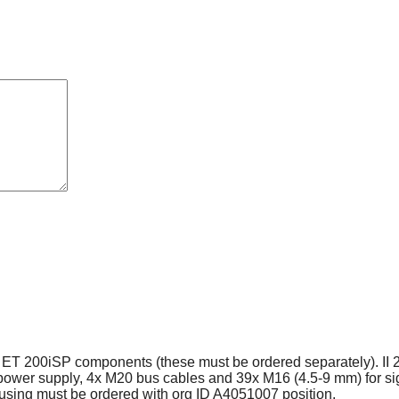
the ET 200iSP components (these must be ordered separately). II 
ower supply, 4x M20 bus cables and 39x M16 (4.5-9 mm) for sign
using must be ordered with org ID A4051007 position.