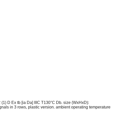
2 (1) D Ex tb [ia Da] IIIC T130°C Db. size (WxHxD):
als in 3 rows, plastic version. ambient operating temperature