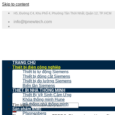
Skip to content
H5, Đường C4, Khu Phố 4, Phường Tân Thới Nhất, Quận 12, TP. HCM
info@tpnewtech.com
TRANG CHỦ
Thiết bị điện công nghiệp
Thiết bị tự động Siemens
Thiết bị đóng cắt Siemens
Thiết bị đo lường Siemens
Biến tần Siemens
THIẾT BỊ NHÀ THÔNG MINH
Thiết Bị Vệ Sinh Cảm Ứng
Khóa thông minh Hune
Hệ thống nhà thông minh
Tìm kiếm:
Sản phẩm khác
Pfannenberg