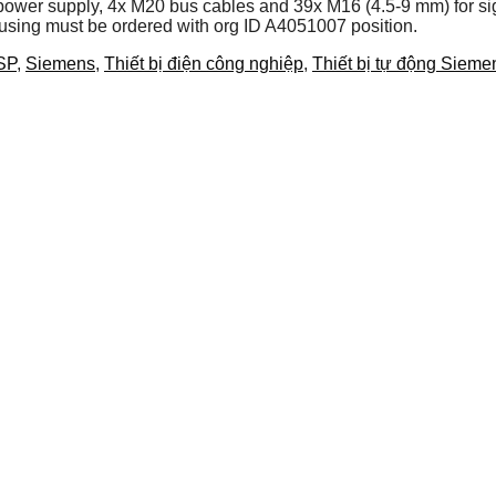
ower supply, 4x M20 bus cables and 39x M16 (4.5-9 mm) for sign
using must be ordered with org ID A4051007 position.
SP
,
Siemens
,
Thiết bị điện công nghiệp
,
Thiết bị tự động Sieme