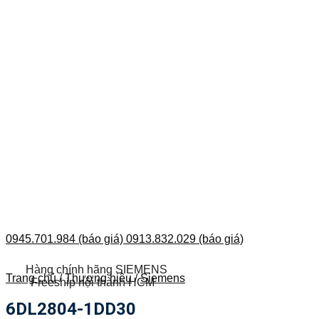
0945.701.984 (báo giá)
0913.832.029 (báo giá)
Hàng chính hãng SIEMENS
Trang chủ
/
Thương hiệu
/
Siemens
Freeship nội thành HCM
6DL2804-1DD30