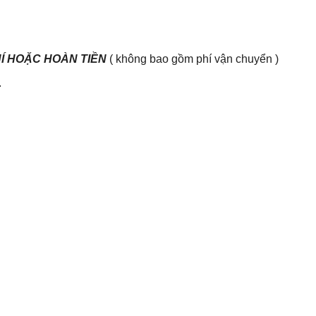
HÍ HOẶC HOÀN TIỀN
( không bao gồm phí vận chuyển )
.