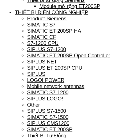
Thiết bị tự động Siemens
Module mở rộng ET200SP
THIẾT BỊ ĐIỆN CÔNG NGHIỆP
Product Siemens
SIMATIC S7
SIMATIC ET 200SP HA
SIMATIC CF
S7-1200 CPU
SIPLUS S7-1200
SIMATIC ET 200SP Open Controller
SIPLUS NET
SIPLUS ET 200SP CPU
SIPLUS
LOGO! POWER
Mobile network antennas
SIMATIC S7-1200
SIPLUS LOGO!
Other
SIPLUS S7-1500
SIMATIC S7-1500
SIPLUS CMS1200
SIMATIC ET 200SP
Thiết Bị Tự Động