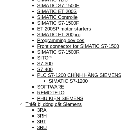
SIMATIC S7-1500H
SIMATIC ET 200S
SIMATIC Controlle
SIMATIC S7-1500F
ET 200SP motor starters
SIMATIC ET 200pro
Programming devices
Front connector for SIMATIC S7-1500
SIMATIC S7-1500R
SITOP
S7-300
S7-400
PLC S7-1200 CHÍNH HÃNG SIEMENS
SIMATIC S7-1200
SOFTWARE
REMOTE IO
PHỤ KIỆN SIEMENS
Thiết bị đóng cắt Siemens
3RA
3RH
3RT
3RU