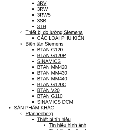
3RV
3RW
3RW5
3SB
3TH
Thiết bị đo lường Siemens
CÁC LOẠI PHỤ KIỆN
Biến tần Siemens
BTAN G120
BTAN G120P
SINAMICS
BTAN MM420
BTAN MM430
BTAN MM440
BTAN G120C
BTAN V20
BTAN G110
SINAMICS DCM
SẢN PHẨM KHÁC
Pfannenberg
Thiết bị tín hiệu
Tín hiệu hình ảnh