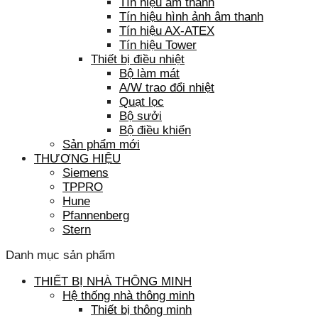
Tín hiệu âm thanh
Tín hiệu hình ảnh âm thanh
Tín hiệu AX-ATEX
Tín hiệu Tower
Thiết bị điều nhiệt
Bộ làm mát
A/W trao đổi nhiệt
Quạt lọc
Bộ sưởi
Bộ điều khiển
Sản phẩm mới
THƯƠNG HIỆU
Siemens
TPPRO
Hune
Pfannenberg
Stern
Danh mục sản phẩm
THIẾT BỊ NHÀ THÔNG MINH
Hệ thống nhà thông minh
Thiết bị thông minh