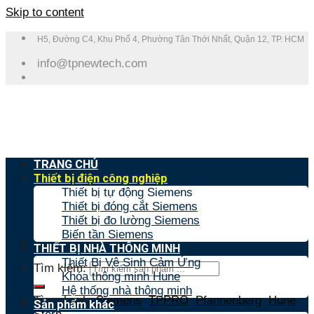
Skip to content
H5, Đường C4, Khu Phố 4, Phường Tân Thới Nhất, Quận 12, TP. HCM
info@tpnewtech.com
TRANG CHỦ
Thiết bị điện công nghiệp
Thiết bị tự động Siemens
Thiết bị đóng cắt Siemens
Thiết bị đo lường Siemens
Biến tần Siemens
THIẾT BỊ NHÀ THÔNG MINH
Thiết Bị Vệ Sinh Cảm Ứng
Tìm kiếm:
Khóa thông minh Hune
Hệ thống nhà thông minh
Tìm nhanh:
Siemens
,
TPPRO
,
Pfannenberg
,
Hune
,
Sản phẩm khác