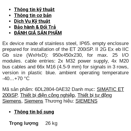
Thông tin kỹ thuật
Thông tin cơ bản
Dịch Vụ Kỹ thuật
Bảo hành & Đổi Trả
ĐÁNH GIÁ SẢN PHẨM
Ex device made of stainless steel, IP65. empty enclosure
prepared for installation of the ET 200iSP. II 2G Ex eb IIC
Gb size (WxHxD): 950x450x230, for max. 25 I/O
modules. cable entries: 2x M32 power supply, 4x M20
bus cables and 66x M16 (4.5-9 mm) for signals in 3 rows,
version in plastic blue. ambient operating temperature
-40…+70 °C
Mã sản phẩm:
6DL2804-0AE32
Danh mục:
SIMATIC ET
200iSP
,
Thiết bị điện công nghiệp
,
Thiết bị tự động
Siemens
,
Siemens
Thương hiệu:
SIEMENS
Thông tin bổ sung
Trọng lượng
26 kg