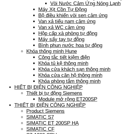
Vòi Nước Cảm Ứng Nóng Lạnh
Máy Xịt Cồn Tự Động
Bộ điều khiển vòi sen cảm ứng
Van xả tiểu nam cảm ứng
Van xả WC cảm ứng
Hộp cấp xà phòng tự động
Máy sấy tay tự động
Bình phun nước hoa tự động
Khóa thông minh Hune
Công tắc tiết kiệm điện
Khóa tủ kệ thông minh
Khóa cửa khách sạn thông minh
Khóa cửa căn hộ thông minh
Khóa phòng tắm thông minh
HIẾT BỊ ĐIỆN CÔNG NGHIỆP
Thiết bị tự động Siemens
Module mở rộng ET200SP
THIẾT BỊ ĐIỆN CÔNG NGHIỆP
Product Siemens
SIMATIC S7
SIMATIC ET 200SP HA
SIMATIC CF