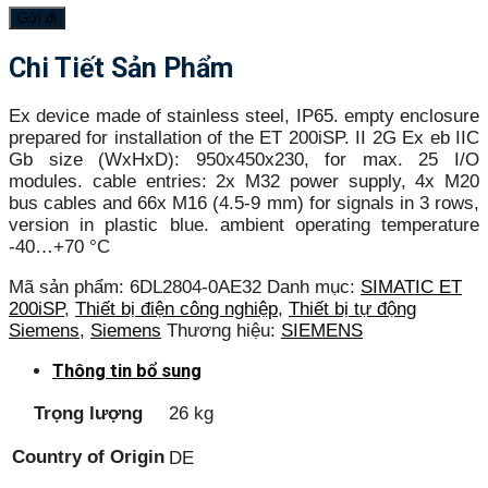
Chi Tiết Sản Phẩm
Ex device made of stainless steel, IP65. empty enclosure
prepared for installation of the ET 200iSP. II 2G Ex eb IIC
Gb size (WxHxD): 950x450x230, for max. 25 I/O
modules. cable entries: 2x M32 power supply, 4x M20
bus cables and 66x M16 (4.5-9 mm) for signals in 3 rows,
version in plastic blue. ambient operating temperature
-40…+70 °C
Mã sản phẩm:
6DL2804-0AE32
Danh mục:
SIMATIC ET
200iSP
,
Thiết bị điện công nghiệp
,
Thiết bị tự động
Siemens
,
Siemens
Thương hiệu:
SIEMENS
Thông tin bổ sung
Trọng lượng
26 kg
Country of Origin
DE