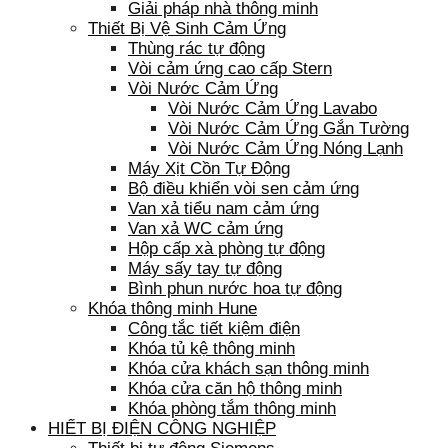
Giải pháp nhà thông minh
Thiết Bị Vệ Sinh Cảm Ứng
Thùng rác tự động
Vòi cảm ứng cao cấp Stern
Vòi Nước Cảm Ứng
Vòi Nước Cảm Ứng Lavabo
Vòi Nước Cảm Ứng Gắn Tường
Vòi Nước Cảm Ứng Nóng Lạnh
Máy Xịt Cồn Tự Động
Bộ điều khiển vòi sen cảm ứng
Van xả tiểu nam cảm ứng
Van xả WC cảm ứng
Hộp cấp xà phòng tự động
Máy sấy tay tự động
Bình phun nước hoa tự động
Khóa thông minh Hune
Công tắc tiết kiệm điện
Khóa tủ kệ thông minh
Khóa cửa khách sạn thông minh
Khóa cửa căn hộ thông minh
Khóa phòng tắm thông minh
HIẾT BỊ ĐIỆN CÔNG NGHIỆP