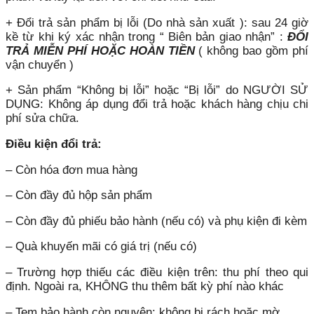
+ Đổi trả sản phẩm bị lỗi (Do nhà sản xuất ): sau 24 giờ
kề từ khi ký xác nhận trong “ Biên bản giao nhận” :
ĐỔI
TRẢ MIỄN PHÍ HOẶC HOÀN TIỀN
( không bao gồm phí
vận chuyển )
+ Sản phẩm “Không bị lỗi” hoặc “Bị lỗi” do NGƯỜI SỬ
DỤNG: Không áp dụng đổi trả hoặc khách hàng chịu chi
phí sửa chữa.
Điều kiện đổi trả:
– Còn hóa đơn mua hàng
– Còn đầy đủ hộp sản phẩm
– Còn đầy đủ phiếu bảo hành (nếu có) và phụ kiện đi kèm
– Quà khuyến mãi có giá trị (nếu có)
– Trường hợp thiếu các điều kiện trên: thu phí theo qui
định. Ngoài ra, KHÔNG thu thêm bất kỳ phí nào khác
– Tem bảo hành còn nguyên: không bị rách hoặc mờ