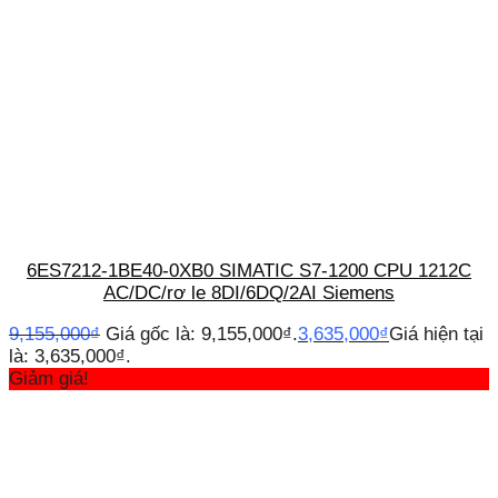
6ES7212-1BE40-0XB0 SIMATIC S7-1200 CPU 1212C
AC/DC/rơ le 8DI/6DQ/2AI Siemens
9,155,000
₫
Giá gốc là: 9,155,000₫.
3,635,000
₫
Giá hiện tại
là: 3,635,000₫.
Giảm giá!