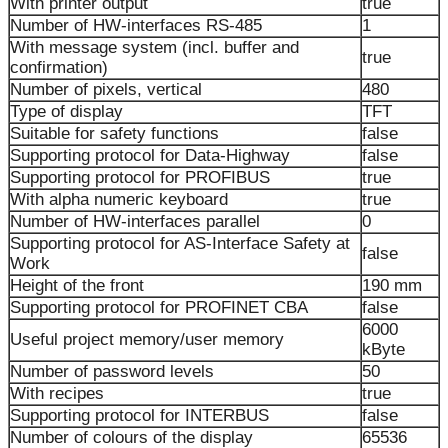
With printer output
true
Number of HW-interfaces RS-485
1
With message system (incl. buffer and
true
confirmation)
Number of pixels, vertical
480
Type of display
TFT
Suitable for safety functions
false
Supporting protocol for Data-Highway
false
Supporting protocol for PROFIBUS
true
With alpha numeric keyboard
true
Number of HW-interfaces parallel
0
Supporting protocol for AS-Interface Safety at
false
Work
Height of the front
190 mm
Supporting protocol for PROFINET CBA
false
6000
Useful project memory/user memory
kByte
Number of password levels
50
With recipes
true
Supporting protocol for INTERBUS
false
Number of colours of the display
65536