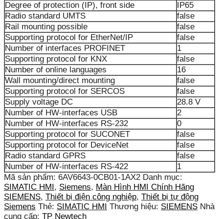
Degree of protection (IP), front side
IP65
Radio standard UMTS
false
Rail mounting possible
false
Supporting protocol for EtherNet/IP
false
Number of interfaces PROFINET
1
Supporting protocol for KNX
false
Number of online languages
16
Wall mounting/direct mounting
false
Supporting protocol for SERCOS
false
Supply voltage DC
28.8 V
Number of HW-interfaces USB
2
Number of HW-interfaces RS-232
0
Supporting protocol for SUCONET
false
Supporting protocol for DeviceNet
false
Radio standard GPRS
false
Number of HW-interfaces RS-422
1
Mã sản phẩm:
6AV6643-0CB01-1AX2
Danh mục:
SIMATIC HMI
,
Siemens
,
Màn Hình HMI Chính Hãng
SIEMENS
,
Thiết bị điện công nghiệp
,
Thiết bị tự động
Siemens
Thẻ:
SIMATIC HMI
Thương hiệu:
SIEMENS
Nhà
cung cấp:
TP Newtech