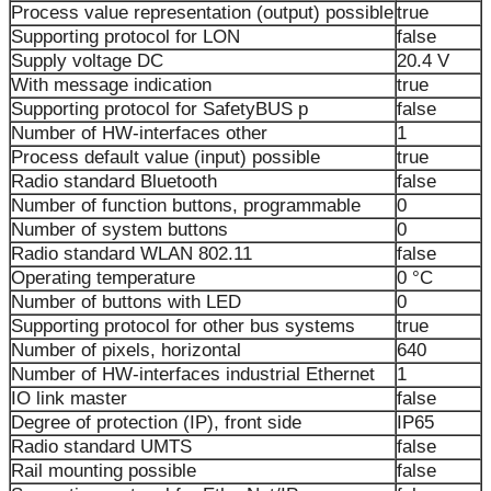
Process value representation (output) possible
true
Supporting protocol for LON
false
Supply voltage DC
20.4 V
With message indication
true
Supporting protocol for SafetyBUS p
false
Number of HW-interfaces other
1
Process default value (input) possible
true
Radio standard Bluetooth
false
Number of function buttons, programmable
0
Number of system buttons
0
Radio standard WLAN 802.11
false
Operating temperature
0 °C
Number of buttons with LED
0
Supporting protocol for other bus systems
true
Number of pixels, horizontal
640
Number of HW-interfaces industrial Ethernet
1
IO link master
false
Degree of protection (IP), front side
IP65
Radio standard UMTS
false
Rail mounting possible
false