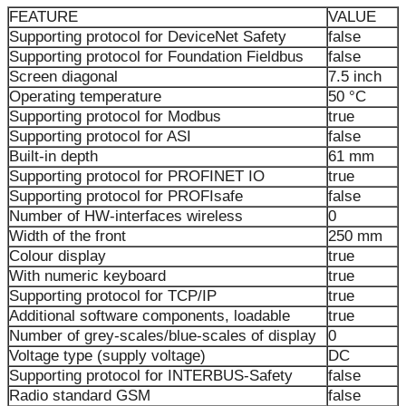
FEATURE
VALUE
Supporting protocol for DeviceNet Safety
false
Supporting protocol for Foundation Fieldbus
false
Screen diagonal
7.5 inch
Operating temperature
50 °C
Supporting protocol for Modbus
true
Supporting protocol for ASI
false
Built-in depth
61 mm
Supporting protocol for PROFINET IO
true
Supporting protocol for PROFIsafe
false
Number of HW-interfaces wireless
0
Width of the front
250 mm
Colour display
true
With numeric keyboard
true
Supporting protocol for TCP/IP
true
Additional software components, loadable
true
Number of grey-scales/blue-scales of display
0
Voltage type (supply voltage)
DC
Supporting protocol for INTERBUS-Safety
false
Radio standard GSM
false