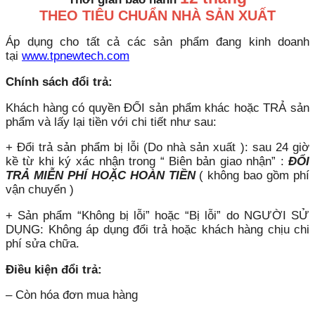
THEO TIÊU CHUẨN NHÀ SẢN XUẤT
Áp dụng cho tất cả các sản phẩm đang kinh doanh
tại
www.tpnewtech.com
Chính sách đổi trả:
Khách hàng có quyền ĐỔI sản phẩm khác hoặc TRẢ sản
phẩm và lấy lại tiền với chi tiết như sau:
+ Đổi trả sản phẩm bị lỗi (Do nhà sản xuất ): sau 24 giờ
kề từ khi ký xác nhận trong “ Biên bản giao nhận” :
ĐỔI
TRẢ MIỄN PHÍ HOẶC HOÀN TIỀN
( không bao gồm phí
vận chuyển )
+ Sản phẩm “Không bị lỗi” hoặc “Bị lỗi” do NGƯỜI SỬ
DỤNG: Không áp dụng đổi trả hoặc khách hàng chịu chi
phí sửa chữa.
Điều kiện đổi trả:
– Còn hóa đơn mua hàng