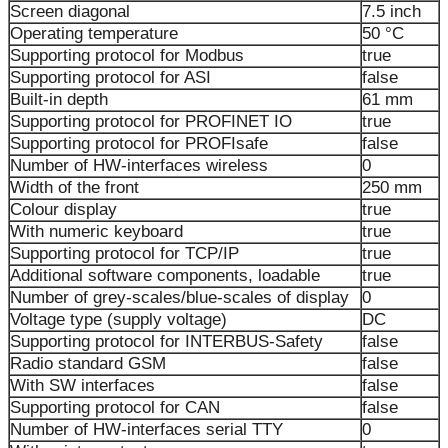
Screen diagonal
7.5 inch
Operating temperature
50 °C
Supporting protocol for Modbus
true
Supporting protocol for ASI
false
Built-in depth
61 mm
Supporting protocol for PROFINET IO
true
Supporting protocol for PROFIsafe
false
Number of HW-interfaces wireless
0
Width of the front
250 mm
Colour display
true
With numeric keyboard
true
Supporting protocol for TCP/IP
true
Additional software components, loadable
true
Number of grey-scales/blue-scales of display
0
Voltage type (supply voltage)
DC
Supporting protocol for INTERBUS-Safety
false
Radio standard GSM
false
With SW interfaces
false
Supporting protocol for CAN
false
Number of HW-interfaces serial TTY
0