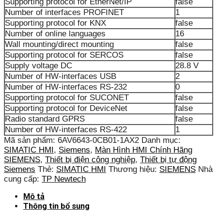
Supporting protocol for EtherNet/IP
false
Number of interfaces PROFINET
1
Supporting protocol for KNX
false
Number of online languages
16
Wall mounting/direct mounting
false
Supporting protocol for SERCOS
false
Supply voltage DC
28.8 V
Number of HW-interfaces USB
2
Number of HW-interfaces RS-232
0
Supporting protocol for SUCONET
false
Supporting protocol for DeviceNet
false
Radio standard GPRS
false
Number of HW-interfaces RS-422
1
Mã sản phẩm:
6AV6643-0CB01-1AX2
Danh mục:
SIMATIC HMI
,
Siemens
,
Màn Hình HMI Chính Hãng
SIEMENS
,
Thiết bị điện công nghiệp
,
Thiết bị tự động
Siemens
Thẻ:
SIMATIC HMI
Thương hiệu:
SIEMENS
Nhà
cung cấp:
TP Newtech
Mô tả
Thông tin bổ sung