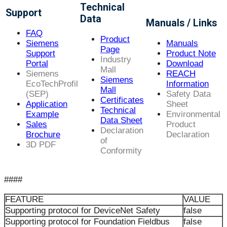
Technical
Support
Data
Manuals / Links
FAQ
Product
Siemens
Manuals
Page
Support
Product Note
Industry
Portal
Download
Mall
Siemens
REACH
Siemens
EcoTechProfil
Information
Mall
(SEP)
Safety Data
Certificates
Application
Sheet
Technical
Example
Environmental
Data Sheet
Sales
Product
Declaration
Brochure
Declaration
of
3D PDF
Conformity
####
FEATURE
VALUE
Supporting protocol for DeviceNet Safety
false
Supporting protocol for Foundation Fieldbus
false