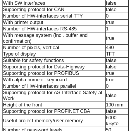
With SW interfaces
false
Supporting protocol for CAN
false
Number of HW-interfaces serial TTY
0
With printer output
true
Number of HW-interfaces RS-485
1
With message system (incl. buffer and
true
confirmation)
Number of pixels, vertical
480
Type of display
TFT
Suitable for safety functions
false
Supporting protocol for Data-Highway
false
Supporting protocol for PROFIBUS
true
With alpha numeric keyboard
true
Number of HW-interfaces parallel
0
Supporting protocol for AS-Interface Safety at
false
Work
Height of the front
190 mm
Supporting protocol for PROFINET CBA
false
6000
Useful project memory/user memory
kByte
Number of password levels
50