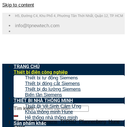
Skip to content
H5, Đường C4, Khu Phố 4, Phường Tân Thới Nhất, Quận 12, TP. HCM
info@tpnewtech.com
TRANG CHỦ
Thiết bị điện công nghiệp
Thiết bị tự động Siemens
Thiết bị đóng cắt Siemens
Thiết bị đo lường Siemens
Biến tần Siemens
THIẾT BỊ NHÀ THÔNG MINH
Thiết Bị Vệ Sinh Cảm Ứng
Tìm kiếm:
Khóa thông minh Hune
Hệ thống nhà thông minh
Tìm nhanh:
Siemens
,
TPPRO
,
Pfannenberg
,
Hune
,
Sản phẩm khác