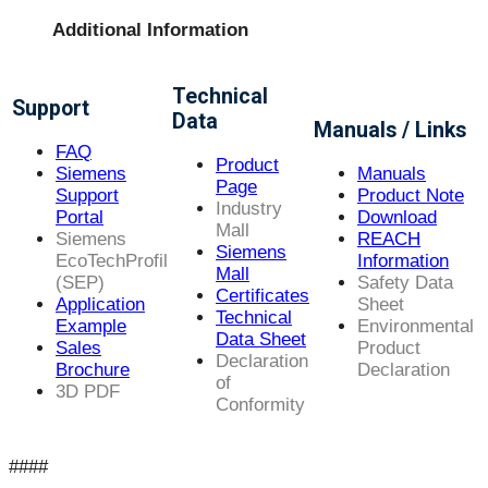
Additional Information
Technical
Support
Data
Manuals / Links
FAQ
Product
Siemens
Manuals
Page
Support
Product Note
Industry
Portal
Download
Mall
Siemens
REACH
Siemens
EcoTechProfil
Information
Mall
(SEP)
Safety Data
Certificates
Application
Sheet
Technical
Example
Environmental
Data Sheet
Sales
Product
Declaration
Brochure
Declaration
of
3D PDF
Conformity
####