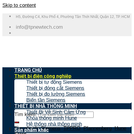
Skip to content
H5, Đường C4, Khu Phố 4, Phường Tân Thới Nhất, Quận 12, TP. HCM
info@tpnewtech.com
TRANG CHỦ
Thiết bị điện công nghiệp
Thiết bị tự động Siemens
Thiết bị đóng cắt Siemens
Thiết bị đo lường Siemens
Biến tần Siemens
THIẾT BỊ NHÀ THÔNG MINH
Thiết Bị Vệ Sinh Cảm Ứng
Tìm kiếm:
Khóa thông minh Hune
Hệ thống nhà thông minh
Tìm nhanh:
Siemens
,
TPPRO
,
Pfannenberg
,
Hune
,
Sản phẩm khác