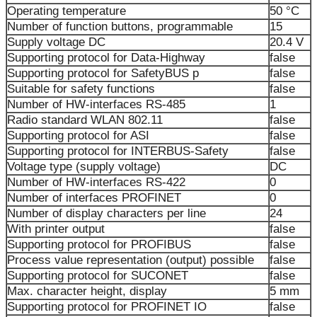
Operating temperature
50 °C
Number of function buttons, programmable
15
Supply voltage DC
20.4 V
Supporting protocol for Data-Highway
false
Supporting protocol for SafetyBUS p
false
Suitable for safety functions
false
Number of HW-interfaces RS-485
1
Radio standard WLAN 802.11
false
Supporting protocol for ASI
false
Supporting protocol for INTERBUS-Safety
false
Voltage type (supply voltage)
DC
Number of HW-interfaces RS-422
0
Number of interfaces PROFINET
0
Number of display characters per line
24
With printer output
false
Supporting protocol for PROFIBUS
false
Process value representation (output) possible
false
Supporting protocol for SUCONET
false
Max. character height, display
5 mm
Supporting protocol for PROFINET IO
false