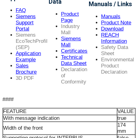
Data
Manuals / Links
FAQ
Product
Siemens
Manuals
Page
Support
Product Note
Industry
Portal
Download
Mall
Siemens
REACH
Siemens
EcoTechProfil
Information
Mall
(SEP)
Safety Data
Certificates
Application
Sheet
Technical
Example
Environmental
Data Sheet
Sales
Product
Declaration
Brochure
Declaration
of
3D PDF
Conformity
####
FEATURE
VALUE
With message indication
true
174
Width of the front
mm
Supporting protocol for INTERBUS
false