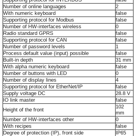
Number of online languages
2
With numeric keyboard
false
Supporting protocol for Modbus
false
Number of HW-interfaces wireless
0
Radio standard GPRS
false
Supporting protocol for CAN
false
Number of password levels
1
Process default value (input) possible
false
Built-in depth
31 mm
With alpha numeric keyboard
false
Number of buttons with LED
0
Number of display lines
4
Supporting protocol for EtherNet/IP
false
Supply voltage DC
28.8 V
IO link master
false
102
Height of the front
mm
Number of HW-interfaces other
0
With recipes
false
Degree of protection (IP), front side
IP65