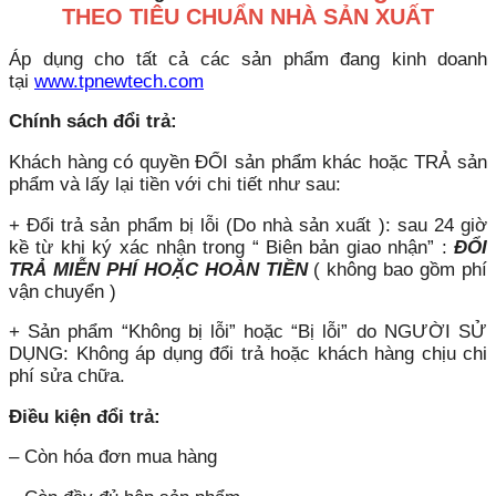
THEO TIÊU CHUẨN NHÀ SẢN XUẤT
Áp dụng cho tất cả các sản phẩm đang kinh doanh
tại
www.tpnewtech.com
Chính sách đổi trả:
Khách hàng có quyền ĐỔI sản phẩm khác hoặc TRẢ sản
phẩm và lấy lại tiền với chi tiết như sau:
+ Đổi trả sản phẩm bị lỗi (Do nhà sản xuất ): sau 24 giờ
kề từ khi ký xác nhận trong “ Biên bản giao nhận” :
ĐỔI
TRẢ MIỄN PHÍ HOẶC HOÀN TIỀN
( không bao gồm phí
vận chuyển )
+ Sản phẩm “Không bị lỗi” hoặc “Bị lỗi” do NGƯỜI SỬ
DỤNG: Không áp dụng đổi trả hoặc khách hàng chịu chi
phí sửa chữa.
Điều kiện đổi trả:
– Còn hóa đơn mua hàng