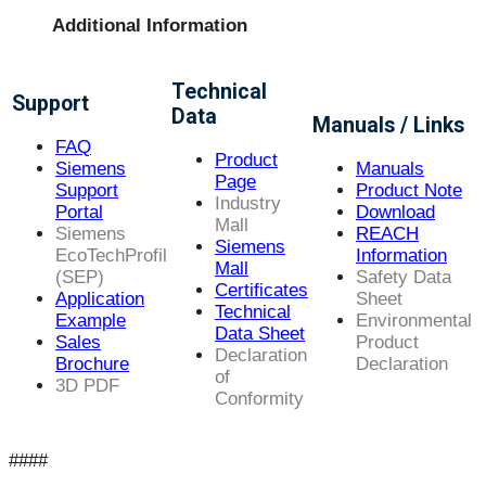
Additional Information
Technical
Support
Data
Manuals / Links
FAQ
Product
Siemens
Manuals
Page
Support
Product Note
Industry
Portal
Download
Mall
Siemens
REACH
Siemens
EcoTechProfil
Information
Mall
(SEP)
Safety Data
Certificates
Application
Sheet
Technical
Example
Environmental
Data Sheet
Sales
Product
Declaration
Brochure
Declaration
of
3D PDF
Conformity
####