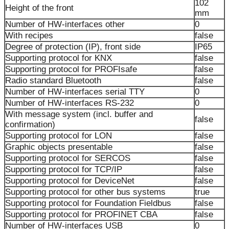
102
Height of the front
mm
Number of HW-interfaces other
0
With recipes
false
Degree of protection (IP), front side
IP65
Supporting protocol for KNX
false
Supporting protocol for PROFIsafe
false
Radio standard Bluetooth
false
Number of HW-interfaces serial TTY
0
Number of HW-interfaces RS-232
0
With message system (incl. buffer and
false
confirmation)
Supporting protocol for LON
false
Graphic objects presentable
false
Supporting protocol for SERCOS
false
Supporting protocol for TCP/IP
false
Supporting protocol for DeviceNet
false
Supporting protocol for other bus systems
true
Supporting protocol for Foundation Fieldbus
false
Supporting protocol for PROFINET CBA
false
Number of HW-interfaces USB
0