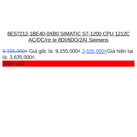
6ES7212-1BE40-0XB0 SIMATIC S7-1200 CPU 1212C
AC/DC/rơ le 8DI/6DQ/2AI Siemens
9,155,000
₫
Giá gốc là: 9,155,000₫.
3,635,000
₫
Giá hiện tại
là: 3,635,000₫.
Giảm giá!