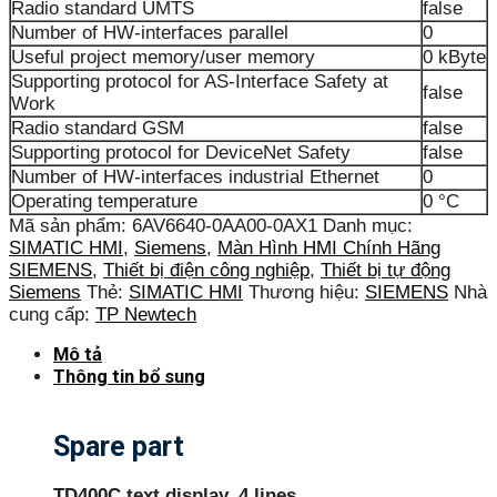
Radio standard UMTS
false
Number of HW-interfaces parallel
0
Useful project memory/user memory
0 kByte
Supporting protocol for AS-Interface Safety at
false
Work
Radio standard GSM
false
Supporting protocol for DeviceNet Safety
false
Number of HW-interfaces industrial Ethernet
0
Operating temperature
0 °C
Mã sản phẩm:
6AV6640-0AA00-0AX1
Danh mục:
SIMATIC HMI
,
Siemens
,
Màn Hình HMI Chính Hãng
SIEMENS
,
Thiết bị điện công nghiệp
,
Thiết bị tự động
Siemens
Thẻ:
SIMATIC HMI
Thương hiệu:
SIEMENS
Nhà
cung cấp:
TP Newtech
Mô tả
Thông tin bổ sung
Spare part
TD400C text display, 4 lines