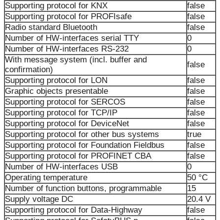
Supporting protocol for KNX
false
Supporting protocol for PROFIsafe
false
Radio standard Bluetooth
false
Number of HW-interfaces serial TTY
0
Number of HW-interfaces RS-232
0
With message system (incl. buffer and
false
confirmation)
Supporting protocol for LON
false
Graphic objects presentable
false
Supporting protocol for SERCOS
false
Supporting protocol for TCP/IP
false
Supporting protocol for DeviceNet
false
Supporting protocol for other bus systems
true
Supporting protocol for Foundation Fieldbus
false
Supporting protocol for PROFINET CBA
false
Number of HW-interfaces USB
0
Operating temperature
50 °C
Number of function buttons, programmable
15
Supply voltage DC
20.4 V
Supporting protocol for Data-Highway
false