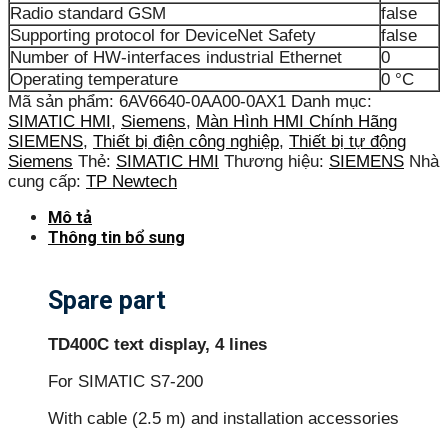
Radio standard GSM
false
Supporting protocol for DeviceNet Safety
false
Number of HW-interfaces industrial Ethernet
0
Operating temperature
0 °C
Mã sản phẩm:
6AV6640-0AA00-0AX1
Danh mục:
SIMATIC HMI
,
Siemens
,
Màn Hình HMI Chính Hãng
SIEMENS
,
Thiết bị điện công nghiệp
,
Thiết bị tự động
Siemens
Thẻ:
SIMATIC HMI
Thương hiệu:
SIEMENS
Nhà
cung cấp:
TP Newtech
Mô tả
Thông tin bổ sung
Spare part
TD400C text display, 4 lines
For SIMATIC S7-200
With cable (2.5 m) and installation accessories