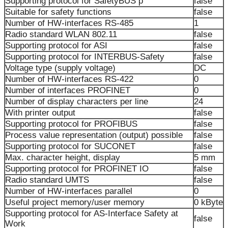
Supporting protocol for SafetyBUS p
false
Suitable for safety functions
false
Number of HW-interfaces RS-485
1
Radio standard WLAN 802.11
false
Supporting protocol for ASI
false
Supporting protocol for INTERBUS-Safety
false
Voltage type (supply voltage)
DC
Number of HW-interfaces RS-422
0
Number of interfaces PROFINET
0
Number of display characters per line
24
With printer output
false
Supporting protocol for PROFIBUS
false
Process value representation (output) possible
false
Supporting protocol for SUCONET
false
Max. character height, display
5 mm
Supporting protocol for PROFINET IO
false
Radio standard UMTS
false
Number of HW-interfaces parallel
0
Useful project memory/user memory
0 kByte
Supporting protocol for AS-Interface Safety at
false
Work