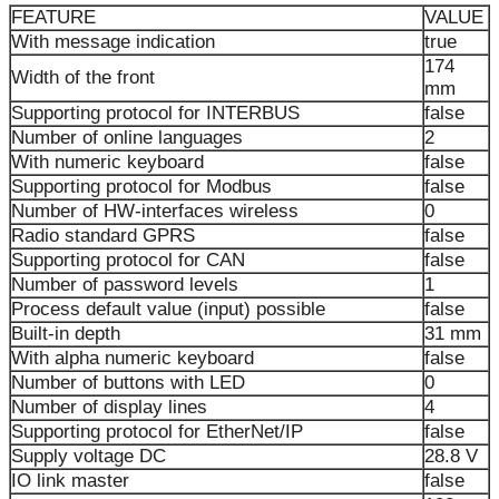
FEATURE
VALUE
With message indication
true
174
Width of the front
mm
Supporting protocol for INTERBUS
false
Number of online languages
2
With numeric keyboard
false
Supporting protocol for Modbus
false
Number of HW-interfaces wireless
0
Radio standard GPRS
false
Supporting protocol for CAN
false
Number of password levels
1
Process default value (input) possible
false
Built-in depth
31 mm
With alpha numeric keyboard
false
Number of buttons with LED
0
Number of display lines
4
Supporting protocol for EtherNet/IP
false
Supply voltage DC
28.8 V
IO link master
false