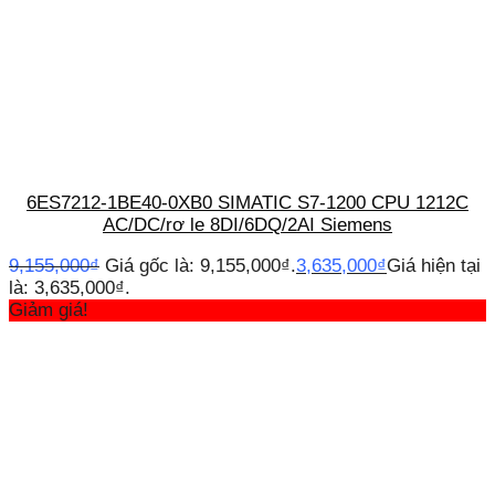
6ES7212-1BE40-0XB0 SIMATIC S7-1200 CPU 1212C
AC/DC/rơ le 8DI/6DQ/2AI Siemens
9,155,000
₫
Giá gốc là: 9,155,000₫.
3,635,000
₫
Giá hiện tại
là: 3,635,000₫.
Giảm giá!