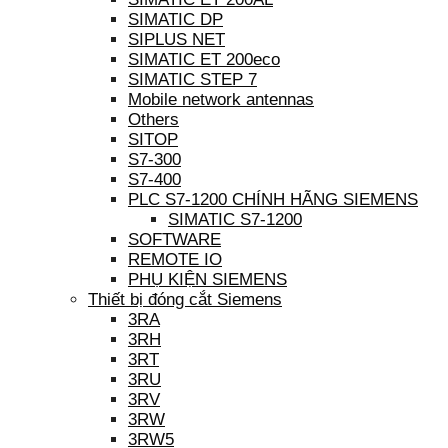
SIMATIC DP
SIPLUS NET
SIMATIC ET 200eco
SIMATIC STEP 7
Mobile network antennas
Others
SITOP
S7-300
S7-400
PLC S7-1200 CHÍNH HÃNG SIEMENS
SIMATIC S7-1200
SOFTWARE
REMOTE IO
PHỤ KIỆN SIEMENS
Thiết bị đóng cắt Siemens
3RA
3RH
3RT
3RU
3RV
3RW
3RW5