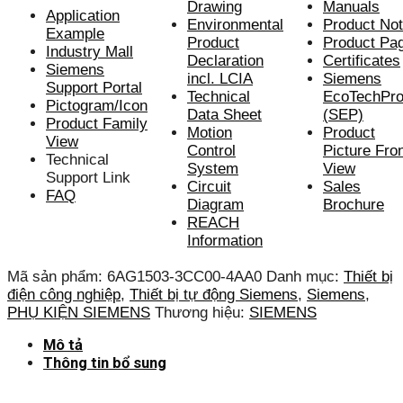
Drawing
Manuals
Application
Environmental
Product No
Example
Product
Product Pa
Industry Mall
Declaration
Certificate
s
Siemens
incl. LCIA
Siemens
Support Portal
Technical
EcoTechProf
Pictogram/Icon
Data Sheet
(SEP)
Product Family
Motion
Product
View
Control
Picture Fro
Technical
System
View
Support Link
Circuit
Sales
FAQ
Diagram
Brochure
REACH
Information
Mã sản phẩm:
6AG1503-3CC00-4AA0
Danh mục:
Thiết bị
điện công nghiệp
,
Thiết bị tự động Siemens
,
Siemens
,
PHỤ KIỆN SIEMENS
Thương hiệu:
SIEMENS
Mô tả
Thông tin bổ sung