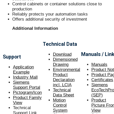
Control cabinets or container solutions close to
production
Reliably protects your automation tasks
Offers additional security of investment
Additional Information
Technical Data
Manuals / Lin
Download
Support
Dimensioned
Drawing
Manuals
Application
Environmental
Product No
Example
Product
Product Pa
Industry Mall
Declaration
Certificate
s
Siemens
incl. LCIA
Siemens
Support Portal
Technical
EcoTechProf
Pictogram/Icon
Data Sheet
(SEP)
Product Family
Motion
Product
View
Control
Picture Fro
Technical
System
View
Support Link