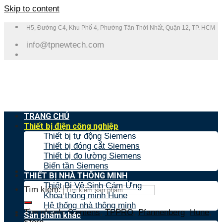
Skip to content
H5, Đường C4, Khu Phố 4, Phường Tân Thới Nhất, Quận 12, TP. HCM
info@tpnewtech.com
TRANG CHỦ
Thiết bị điện công nghiệp
Thiết bị tự động Siemens
Thiết bị đóng cắt Siemens
Thiết bị đo lường Siemens
Biến tần Siemens
THIẾT BỊ NHÀ THÔNG MINH
Thiết Bị Vệ Sinh Cảm Ứng
Tìm kiếm:
Khóa thông minh Hune
Hệ thống nhà thông minh
Tìm nhanh:
Siemens
,
TPPRO
,
Pfannenberg
,
Hune
,
Sản phẩm khác