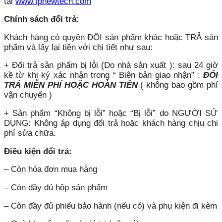
tại
www.tpnewtech.com
Chính sách đổi trả:
Khách hàng có quyền ĐỔI sản phẩm khác hoặc TRẢ sản
phẩm và lấy lại tiền với chi tiết như sau:
+ Đổi trả sản phẩm bị lỗi (Do nhà sản xuất ): sau 24 giờ
kề từ khi ký xác nhận trong “ Biên bản giao nhận” :
ĐỔI
TRẢ MIỄN PHÍ HOẶC HOÀN TIỀN
( không bao gồm phí
vận chuyển )
+ Sản phẩm “Không bị lỗi” hoặc “Bị lỗi” do NGƯỜI SỬ
DỤNG: Không áp dụng đổi trả hoặc khách hàng chịu chi
phí sửa chữa.
Điều kiện đổi trả:
– Còn hóa đơn mua hàng
– Còn đầy đủ hộp sản phẩm
– Còn đầy đủ phiếu bảo hành (nếu có) và phụ kiện đi kèm