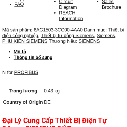
Circuit
Sales
FAQ
Diagram
Brochure
REACH
Information
Mã sản phẩm:
6AG1503-3CC00-4AA0
Danh mục:
Thiết bị
điện công nghiệp
,
Thiết bị tự động Siemens
,
Siemens
,
PHỤ KIỆN SIEMENS
Thương hiệu:
SIEMENS
Mô tả
Thông tin bổ sung
N for
PROFIBUS
Trọng lượng
0.43 kg
Country of Origin
DE
Đại Lý Cung Cấp Thiết Bị Điện Tự