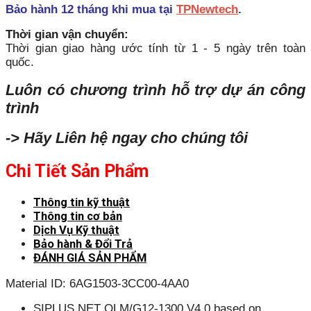
Bảo hành 12 tháng khi mua tại
TPNewtech
.
Thời gian vận chuyển:
Thời gian giao hàng ước tính từ 1 - 5 ngày trên toàn
quốc.
Luôn có chương trình hỗ trợ dự án công
trình
-> Hãy Liên hệ ngay cho chúng tôi
Chi Tiết Sản Phẩm
Thông tin kỹ thuật
Thông tin cơ bản
Dịch Vụ Kỹ thuật
Bảo hành & Đổi Trả
ĐÁNH GIÁ SẢN PHẨM
Material ID: 6AG1503-3CC00-4AA0
SIPLUS NET OLM/G12-1300 V4.0 based on