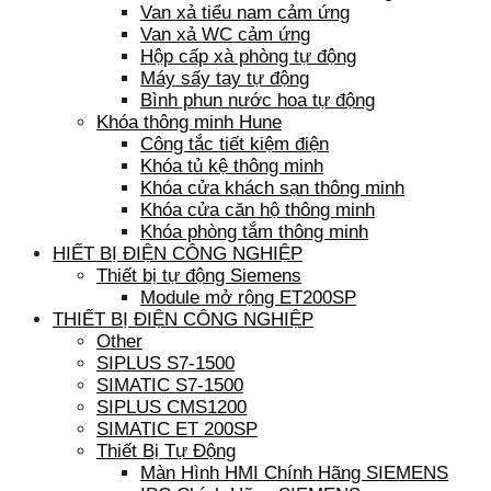
Van xả tiểu nam cảm ứng
Van xả WC cảm ứng
Hộp cấp xà phòng tự động
Máy sấy tay tự động
Bình phun nước hoa tự động
Khóa thông minh Hune
Công tắc tiết kiệm điện
Khóa tủ kệ thông minh
Khóa cửa khách sạn thông minh
Khóa cửa căn hộ thông minh
Khóa phòng tắm thông minh
HIẾT BỊ ĐIỆN CÔNG NGHIỆP
Thiết bị tự động Siemens
Module mở rộng ET200SP
THIẾT BỊ ĐIỆN CÔNG NGHIỆP
Other
SIPLUS S7-1500
SIMATIC S7-1500
SIPLUS CMS1200
SIMATIC ET 200SP
Thiết Bị Tự Động
Màn Hình HMI Chính Hãng SIEMENS