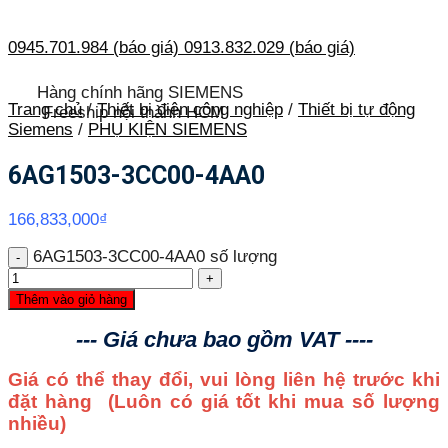
0945.701.984 (báo giá)
0913.832.029 (báo giá)
Hàng chính hãng SIEMENS
Trang chủ
/
Thiết bị điện công nghiệp
/
Thiết bị tự động
Freeship nội thành HCM
Siemens
/
PHỤ KIỆN SIEMENS
6AG1503-3CC00-4AA0
166,833,000
₫
6AG1503-3CC00-4AA0 số lượng
Thêm vào giỏ hàng
--- Giá chưa bao gồm VAT ----
Giá có thể thay đổi, vui lòng liên hệ trước khi
đặt hàng
(Luôn có giá tốt khi mua số lượng
nhiều)