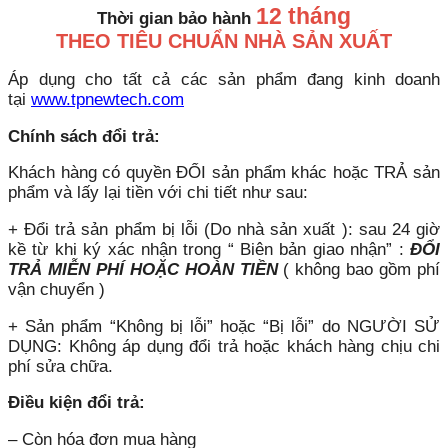
12 tháng
Thời gian bảo hành
THEO TIÊU CHUẨN NHÀ SẢN XUẤT
Áp dụng cho tất cả các sản phẩm đang kinh doanh
tại
www.tpnewtech.com
Chính sách đổi trả:
Khách hàng có quyền ĐỔI sản phẩm khác hoặc TRẢ sản
phẩm và lấy lại tiền với chi tiết như sau:
+ Đổi trả sản phẩm bị lỗi (Do nhà sản xuất ): sau 24 giờ
kề từ khi ký xác nhận trong “ Biên bản giao nhận” :
ĐỔI
TRẢ MIỄN PHÍ HOẶC HOÀN TIỀN
( không bao gồm phí
vận chuyển )
+ Sản phẩm “Không bị lỗi” hoặc “Bị lỗi” do NGƯỜI SỬ
DỤNG: Không áp dụng đổi trả hoặc khách hàng chịu chi
phí sửa chữa.
Điều kiện đổi trả:
– Còn hóa đơn mua hàng