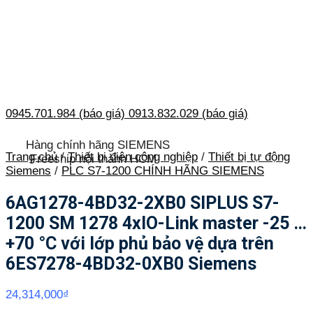
0945.701.984 (báo giá)
0913.832.029 (báo giá)
Hàng chính hãng SIEMENS
Trang chủ
/
Thiết bị điện công nghiệp
/
Thiết bị tự động
Freeship nội thành HCM
Siemens
/
PLC S7-1200 CHÍNH HÃNG SIEMENS
6AG1278-4BD32-2XB0 SIPLUS S7-
1200 SM 1278 4xIO-Link master -25 …
+70 °C với lớp phủ bảo vệ dựa trên
6ES7278-4BD32-0XB0 Siemens
24,314,000
₫