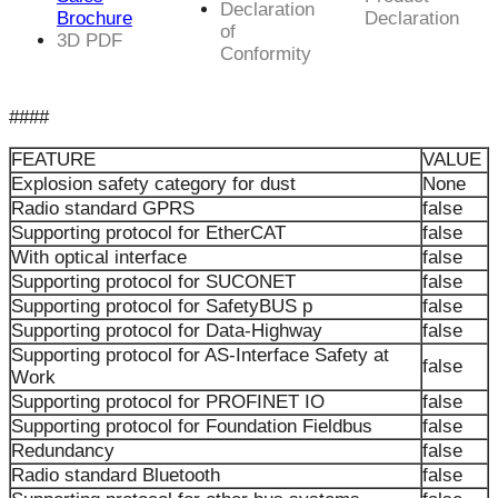
Declaration
Brochure
Declaration
of
3D PDF
Conformity
####
FEATURE
VALUE
Explosion safety category for dust
None
Radio standard GPRS
false
Supporting protocol for EtherCAT
false
With optical interface
false
Supporting protocol for SUCONET
false
Supporting protocol for SafetyBUS p
false
Supporting protocol for Data-Highway
false
Supporting protocol for AS-Interface Safety at
false
Work
Supporting protocol for PROFINET IO
false
Supporting protocol for Foundation Fieldbus
false
Redundancy
false
Radio standard Bluetooth
false