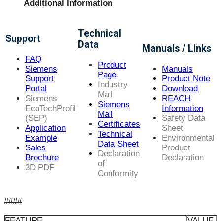
Additional Information
Technical
Support
Data
Manuals / Links
FAQ
Product
Siemens
Manuals
Page
Support
Product Note
Industry
Portal
Download
Mall
Siemens
REACH
Siemens
EcoTechProfil
Information
Mall
(SEP)
Safety Data
Certificates
Application
Sheet
Technical
Example
Environmental
Data Sheet
Sales
Product
Declaration
Brochure
Declaration
of
3D PDF
Conformity
####
FEATURE
VALUE