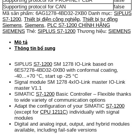
Supporting protocol for PROFINET CBA
false
Supporting protocol for CAN
false
Mã sản phẩm:
6AG1278-4BD32-2XB0
Danh mục:
SIPLUS
S7-1200
,
Thiết bị điện công nghiệp
,
Thiết bị tự động
Siemens
,
Siemens
,
PLC S7-1200 CHÍNH HÃNG
SIEMENS
Thẻ:
SIPLUS S7-1200
Thương hiệu:
SIEMENS
Mô tả
Thông tin bổ sung
SIPLUS
S7-1200
SM 1278 IO-Link based on
6ES7278-4BD32-0XB0 with conformal coating,
-40…+70 °C, start up -25 °C
Signal module SM 1278 4xIO-Link master IO-Link
master V1.1
SIMATIC
S7-1200
Basic Controller – Flexible thanks
to wide variety of communication options
Adapt the configuration of your SIMATIC
S7-1200
(except for
CPU 1211C
) individually with signal
modules
Digital and analog input, output, and hybrid modules
available, including fail-safe versions