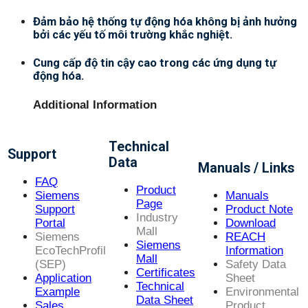
Đảm bảo hệ thống tự động hóa không bị ảnh hưởng
bởi các yếu tố môi trường khắc nghiệt.
Cung cấp độ tin cậy cao trong các ứng dụng tự
động hóa.
Additional Information
Technical
Support
Data
Manuals / Links
FAQ
Product
Siemens
Manuals
Page
Support
Product Note
Industry
Portal
Download
Mall
Siemens
REACH
Siemens
EcoTechProfil
Information
Mall
(SEP)
Safety Data
Certificates
Application
Sheet
Technical
Example
Environmental
Data Sheet
Sales
Product