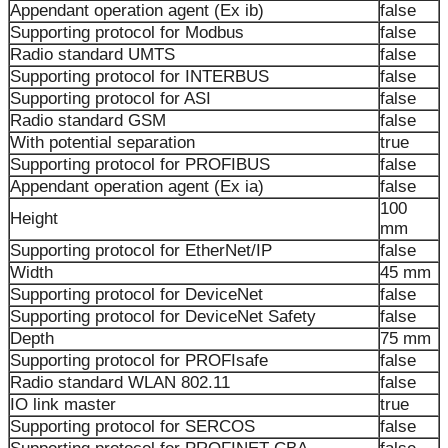
Appendant operation agent (Ex ib)
false
Supporting protocol for Modbus
false
Radio standard UMTS
false
Supporting protocol for INTERBUS
false
Supporting protocol for ASI
false
Radio standard GSM
false
With potential separation
true
Supporting protocol for PROFIBUS
false
Appendant operation agent (Ex ia)
false
100
Height
mm
Supporting protocol for EtherNet/IP
false
Width
45 mm
Supporting protocol for DeviceNet
false
Supporting protocol for DeviceNet Safety
false
Depth
75 mm
Supporting protocol for PROFIsafe
false
Radio standard WLAN 802.11
false
IO link master
true
Supporting protocol for SERCOS
false