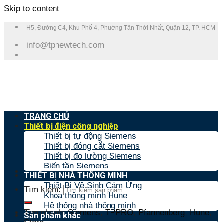
Skip to content
H5, Đường C4, Khu Phố 4, Phường Tân Thới Nhất, Quận 12, TP. HCM
info@tpnewtech.com
TRANG CHỦ
Thiết bị điện công nghiệp
Thiết bị tự động Siemens
Thiết bị đóng cắt Siemens
Thiết bị đo lường Siemens
Biến tần Siemens
THIẾT BỊ NHÀ THÔNG MINH
Thiết Bị Vệ Sinh Cảm Ứng
Tìm kiếm:
Khóa thông minh Hune
Hệ thống nhà thông minh
Tìm nhanh:
Siemens
,
TPPRO
,
Pfannenberg
,
Hune
,
Sản phẩm khác