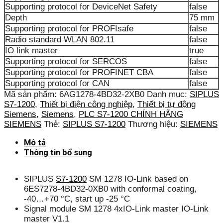
Supporting protocol for DeviceNet Safety
false
Depth
75 mm
Supporting protocol for PROFIsafe
false
Radio standard WLAN 802.11
false
IO link master
true
Supporting protocol for SERCOS
false
Supporting protocol for PROFINET CBA
false
Supporting protocol for CAN
false
Mã sản phẩm:
6AG1278-4BD32-2XB0
Danh mục:
SIPLUS
S7-1200
,
Thiết bị điện công nghiệp
,
Thiết bị tự động
Siemens
,
Siemens
,
PLC S7-1200 CHÍNH HÃNG
SIEMENS
Thẻ:
SIPLUS S7-1200
Thương hiệu:
SIEMENS
Mô tả
Thông tin bổ sung
SIPLUS
S7-1200
SM 1278 IO-Link based on
6ES7278-4BD32-0XB0 with conformal coating,
-40…+70 °C, start up -25 °C
Signal module SM 1278 4xIO-Link master IO-Link
master V1.1