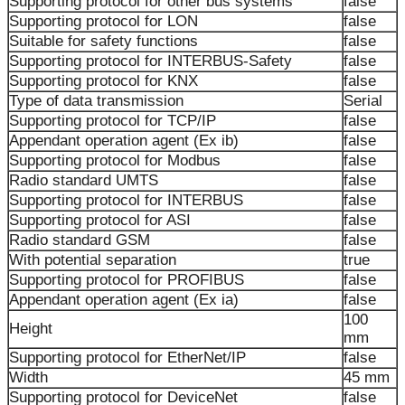
Supporting protocol for other bus systems
false
Supporting protocol for LON
false
Suitable for safety functions
false
Supporting protocol for INTERBUS-Safety
false
Supporting protocol for KNX
false
Type of data transmission
Serial
Supporting protocol for TCP/IP
false
Appendant operation agent (Ex ib)
false
Supporting protocol for Modbus
false
Radio standard UMTS
false
Supporting protocol for INTERBUS
false
Supporting protocol for ASI
false
Radio standard GSM
false
With potential separation
true
Supporting protocol for PROFIBUS
false
Appendant operation agent (Ex ia)
false
100
Height
mm
Supporting protocol for EtherNet/IP
false
Width
45 mm
Supporting protocol for DeviceNet
false