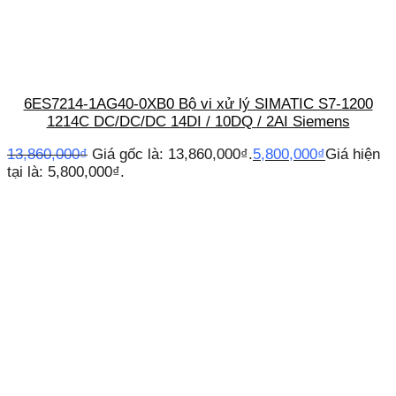
6ES7214-1AG40-0XB0 Bộ vi xử lý SIMATIC S7-1200
1214C DC/DC/DC 14DI / 10DQ / 2AI Siemens
13,860,000
₫
Giá gốc là: 13,860,000₫.
5,800,000
₫
Giá hiện
tại là: 5,800,000₫.