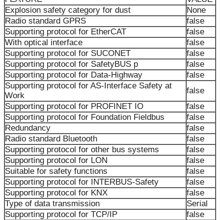
Explosion safety category for dust
None
Radio standard GPRS
false
Supporting protocol for EtherCAT
false
With optical interface
false
Supporting protocol for SUCONET
false
Supporting protocol for SafetyBUS p
false
Supporting protocol for Data-Highway
false
Supporting protocol for AS-Interface Safety at
false
Work
Supporting protocol for PROFINET IO
false
Supporting protocol for Foundation Fieldbus
false
Redundancy
false
Radio standard Bluetooth
false
Supporting protocol for other bus systems
false
Supporting protocol for LON
false
Suitable for safety functions
false
Supporting protocol for INTERBUS-Safety
false
Supporting protocol for KNX
false
Type of data transmission
Serial
Supporting protocol for TCP/IP
false