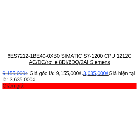
6ES7212-1BE40-0XB0 SIMATIC S7-1200 CPU 1212C
AC/DC/rơ le 8DI/6DQ/2AI Siemens
9,155,000
₫
Giá gốc là: 9,155,000₫.
3,635,000
₫
Giá hiện tại
là: 3,635,000₫.
Giảm giá!