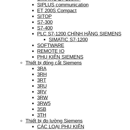
SIPLUS communication
ET 200S Compact
SITOP
S7-300
S7-400
PLC S7-1200 CHÍNH HÃNG SIEMENS
SIMATIC S7-1200
SOFTWARE
REMOTE IO
PHỤ KIỆN SIEMENS
Thiết bị đóng cắt Siemens
3RA
3RH
3RT
3RU
3RV
3RW
3RW5
3SB
3TH
Thiết bị đo lường Siemens
CÁC LOẠI PHỤ KIỆN