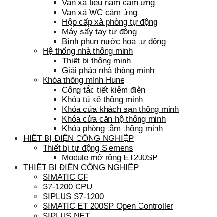
Van xả tiểu nam cảm ứng
Van xả WC cảm ứng
Hộp cấp xà phòng tự động
Máy sấy tay tự động
Bình phun nước hoa tự động
Hệ thống nhà thông minh
Thiết bị thông minh
Giải pháp nhà thông minh
Khóa thông minh Hune
Công tắc tiết kiệm điện
Khóa tủ kệ thông minh
Khóa cửa khách sạn thông minh
Khóa cửa căn hộ thông minh
Khóa phòng tắm thông minh
HIẾT BỊ ĐIỆN CÔNG NGHIỆP
Thiết bị tự động Siemens
Module mở rộng ET200SP
THIẾT BỊ ĐIỆN CÔNG NGHIỆP
SIMATIC CF
S7-1200 CPU
SIPLUS S7-1200
SIMATIC ET 200SP Open Controller
SIPLUS NET