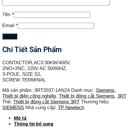
Tên
*
Email
*
Chi Tiết Sản Phẩm
CONTACTOR,AC3:30KW/400V,
2NO+2NC, 220V AC 50/60HZ,
3-POLE, SIZE S2,
SCREW TERMINAL
Mã sản phẩm:
3RT2037-1AN24
Danh mục:
Siemens
,
Thiết bị điện công nghiệp
,
Thiết bị đóng cắt Siemens
,
3RT
Thẻ:
Thiết bị đóng cắt Siemens 3RT
Thương hiệu:
SIEMENS
Nhà cung cấp:
TP Newtech
Mô tả
Thông tin bổ sung