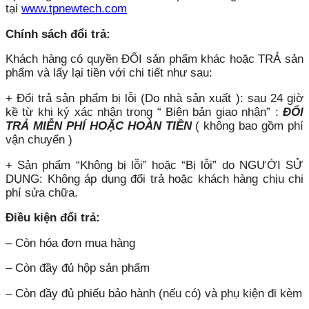
tại
www.tpnewtech.com
Chính sách đổi trả:
Khách hàng có quyền ĐỔI sản phẩm khác hoặc TRẢ sản
phẩm và lấy lại tiền với chi tiết như sau:
+ Đổi trả sản phẩm bị lỗi (Do nhà sản xuất ): sau 24 giờ
kề từ khi ký xác nhận trong “ Biên bản giao nhận” :
ĐỔI
TRẢ MIỄN PHÍ HOẶC HOÀN TIỀN
( không bao gồm phí
vận chuyển )
+ Sản phẩm “Không bị lỗi” hoặc “Bị lỗi” do NGƯỜI SỬ
DỤNG: Không áp dụng đổi trả hoặc khách hàng chịu chi
phí sửa chữa.
Điều kiện đổi trả:
– Còn hóa đơn mua hàng
– Còn đầy đủ hộp sản phẩm
– Còn đầy đủ phiếu bảo hành (nếu có) và phụ kiện đi kèm