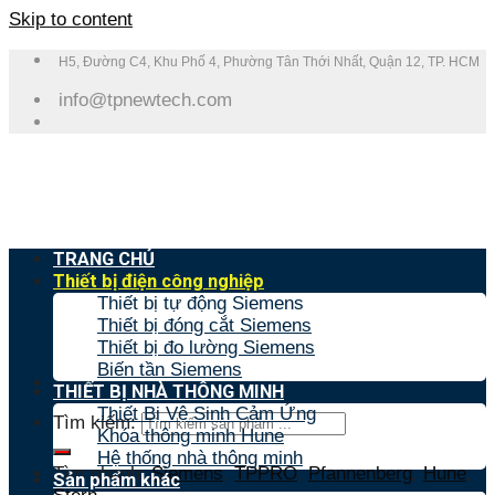
Skip to content
H5, Đường C4, Khu Phố 4, Phường Tân Thới Nhất, Quận 12, TP. HCM
info@tpnewtech.com
TRANG CHỦ
Thiết bị điện công nghiệp
Thiết bị tự động Siemens
Thiết bị đóng cắt Siemens
Thiết bị đo lường Siemens
Biến tần Siemens
THIẾT BỊ NHÀ THÔNG MINH
Thiết Bị Vệ Sinh Cảm Ứng
Tìm kiếm:
Khóa thông minh Hune
Hệ thống nhà thông minh
Tìm nhanh:
Siemens
,
TPPRO
,
Pfannenberg
,
Hune
,
Sản phẩm khác