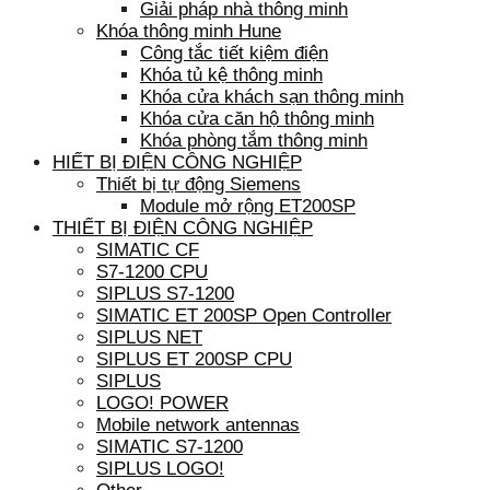
Giải pháp nhà thông minh
Khóa thông minh Hune
Công tắc tiết kiệm điện
Khóa tủ kệ thông minh
Khóa cửa khách sạn thông minh
Khóa cửa căn hộ thông minh
Khóa phòng tắm thông minh
HIẾT BỊ ĐIỆN CÔNG NGHIỆP
Thiết bị tự động Siemens
Module mở rộng ET200SP
THIẾT BỊ ĐIỆN CÔNG NGHIỆP
SIMATIC CF
S7-1200 CPU
SIPLUS S7-1200
SIMATIC ET 200SP Open Controller
SIPLUS NET
SIPLUS ET 200SP CPU
SIPLUS
LOGO! POWER
Mobile network antennas
SIMATIC S7-1200
SIPLUS LOGO!