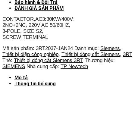
Bảo hành & Đổi Trả
ĐÁNH GIÁ SẢN PHẨM
CONTACTOR,AC3:30KW/400V,
2NO+2NC, 220V AC 50/60HZ,
3-POLE, SIZE S2,
SCREW TERMINAL
Mã sản phẩm:
3RT2037-1AN24
Danh mục:
Siemens
,
Thiết bị điện công nghiệp
,
Thiết bị đóng cắt Siemens
,
3RT
Thẻ:
Thiết bị đóng cắt Siemens 3RT
Thương hiệu:
SIEMENS
Nhà cung cấp:
TP Newtech
Mô tả
Thông tin bổ sung