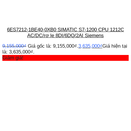
6ES7212-1BE40-0XB0 SIMATIC S7-1200 CPU 1212C
AC/DC/rơ le 8DI/6DQ/2AI Siemens
9,155,000
₫
Giá gốc là: 9,155,000₫.
3,635,000
₫
Giá hiện tại
là: 3,635,000₫.
Giảm giá!