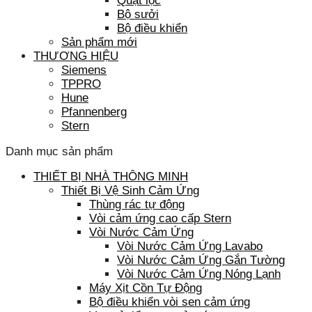
Quạt lọc
Bộ sưởi
Bộ điều khiển
Sản phẩm mới
THƯƠNG HIỆU
Siemens
TPPRO
Hune
Pfannenberg
Stern
Danh mục sản phẩm
THIẾT BỊ NHÀ THÔNG MINH
Thiết Bị Vệ Sinh Cảm Ứng
Thùng rác tự động
Vòi cảm ứng cao cấp Stern
Vòi Nước Cảm Ứng
Vòi Nước Cảm Ứng Lavabo
Vòi Nước Cảm Ứng Gắn Tường
Vòi Nước Cảm Ứng Nóng Lạnh
Máy Xịt Cồn Tự Động
Bộ điều khiển vòi sen cảm ứng