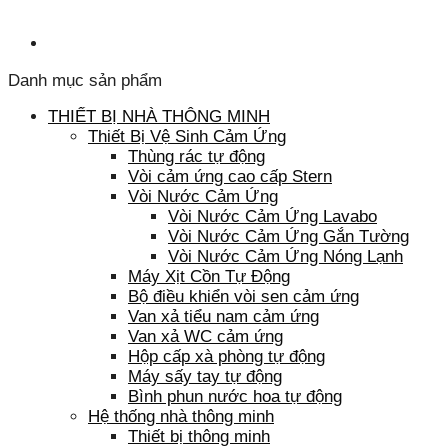
Danh mục sản phẩm
THIẾT BỊ NHÀ THÔNG MINH
Thiết Bị Vệ Sinh Cảm Ứng
Thùng rác tự động
Vòi cảm ứng cao cấp Stern
Vòi Nước Cảm Ứng
Vòi Nước Cảm Ứng Lavabo
Vòi Nước Cảm Ứng Gắn Tường
Vòi Nước Cảm Ứng Nóng Lạnh
Máy Xịt Cồn Tự Động
Bộ điều khiển vòi sen cảm ứng
Van xả tiểu nam cảm ứng
Van xả WC cảm ứng
Hộp cấp xà phòng tự động
Máy sấy tay tự động
Bình phun nước hoa tự động
Hệ thống nhà thông minh
Thiết bị thông minh