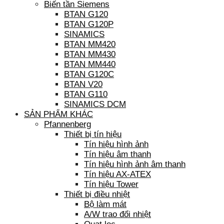
Biến tần Siemens
BTAN G120
BTAN G120P
SINAMICS
BTAN MM420
BTAN MM430
BTAN MM440
BTAN G120C
BTAN V20
BTAN G110
SINAMICS DCM
SẢN PHẨM KHÁC
Pfannenberg
Thiết bị tín hiệu
Tín hiệu hình ảnh
Tín hiệu âm thanh
Tín hiệu hình ảnh âm thanh
Tín hiệu AX-ATEX
Tín hiệu Tower
Thiết bị điều nhiệt
Bộ làm mát
A/W trao đổi nhiệt