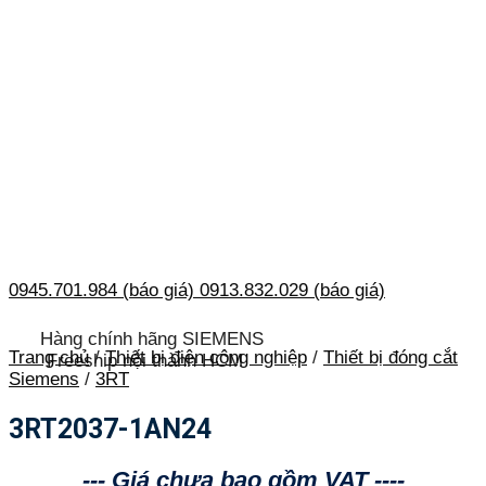
0945.701.984 (báo giá)
0913.832.029 (báo giá)
Hàng chính hãng SIEMENS
Trang chủ
/
Thiết bị điện công nghiệp
/
Thiết bị đóng cắt
Freeship nội thành HCM
Siemens
/
3RT
3RT2037-1AN24
--- Giá chưa bao gồm VAT ----