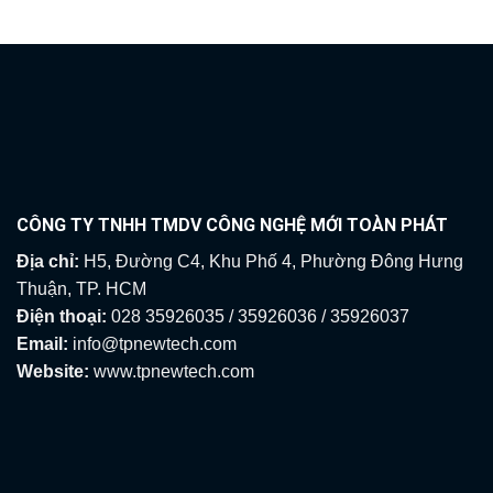
3,635,000₫.
CÔNG TY TNHH TMDV CÔNG NGHỆ MỚI TOÀN PHÁT
Địa chỉ:
H5, Đường C4, Khu Phố 4, Phường Đông Hưng
Thuận, TP. HCM
Điện thoại:
028 35926035 / 35926036 / 35926037
Email:
info@tpnewtech.com
Website:
www.tpnewtech.com