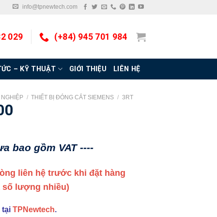
info@tpnewtech.com
32 029
(+84) 945 701 984
TỨC – KỸ THUẬT
GIỚI THIỆU
LIÊN HỆ
G NGHIỆP
/
THIẾT BỊ ĐÓNG CẮT SIEMENS
/
3RT
00
hưa bao gồm VAT ----
 lòng liên hệ trước khi đặt hàng
a số lượng nhiều)
 tại
TPNewtech
.