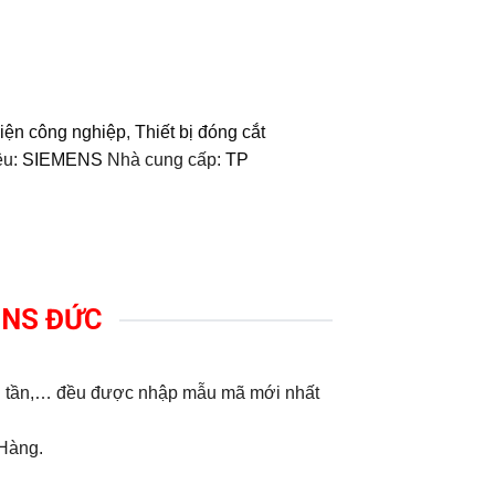
điện công nghiệp
,
Thiết bị đóng cắt
ệu:
SIEMENS
Nhà cung cấp:
TP
MENS ĐỨC
ến tần,… đều được nhập mẫu mã mới nhất
 Hàng.