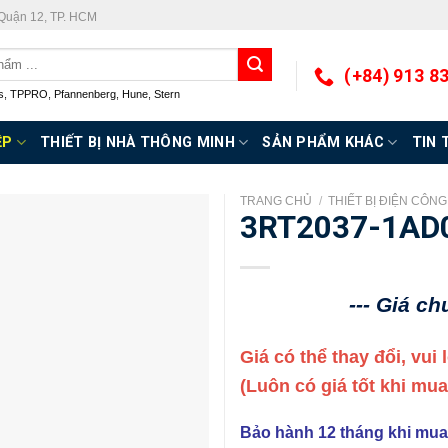
 Quận 12, TP. HCM
(+84) 913 8
s
,
TPPRO
,
Pfannenberg
,
Hune
,
Stern
ỆP
THIẾT BỊ NHÀ THÔNG MINH
SẢN PHẨM KHÁC
TIN 
TRANG CHỦ
/
THIẾT BỊ ĐIỆN CÔN
3RT2037-1AD
--- Giá c
Giá có thể thay đổi, vui
(Luôn có giá tốt khi mu
Bảo hành 12 tháng khi mua