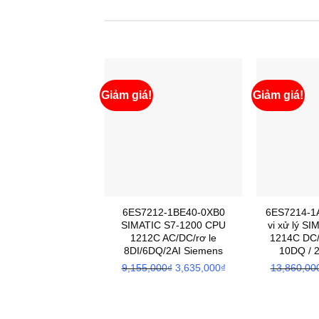
Giảm giá!
Giảm giá!
6ES7212-1BE40-0XB0
6ES7214-1
SIMATIC S7-1200 CPU
vi xử lý S
1212C AC/DC/rơ le
1214C DC/
8DI/6DQ/2AI Siemens
10DQ / 
9,155,000
₫
Giá
3,635,000
₫
Giá
13,860,00
gốc
hiện
là:
tại
9,155,000₫.
là: