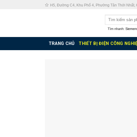
Skip
H5, Đường C4, Khu Phố 4, Phường Tân Thới Nhất,
to
Tìm
content
kiếm:
Tìm nhanh:
Siemen
TRANG CHỦ
THIẾT BỊ ĐIỆN CÔNG NGHI