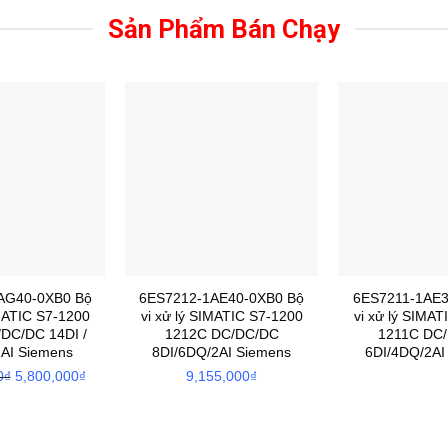
Sản Phẩm Bán Chạy
AG40-0XB0 Bộ
6ES7212-1AE40-0XB0 Bộ
6ES7211-1AE3
IMATIC S7-1200
vi xử lý SIMATIC S7-1200
vi xử lý SIMAT
DC/DC 14DI /
1212C DC/DC/DC
1211C DC
2AI Siemens
8DI/6DQ/2AI Siemens
6DI/4DQ/2AI
0
₫
Giá
5,800,000
₫
Giá
9,155,000
₫
gốc
hiện
là:
tại
13,860,000₫.
là: