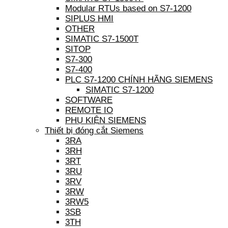
Modular RTUs based on S7-1200
SIPLUS HMI
OTHER
SIMATIC S7-1500T
SITOP
S7-300
S7-400
PLC S7-1200 CHÍNH HÃNG SIEMENS
SIMATIC S7-1200
SOFTWARE
REMOTE IO
PHỤ KIỆN SIEMENS
Thiết bị đóng cắt Siemens
3RA
3RH
3RT
3RU
3RV
3RW
3RW5
3SB
3TH