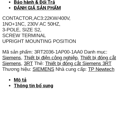
Bảo hành & Đổi Trả
ĐÁNH GIÁ SẢN PHẨM
CONTACTOR,AC3:22KW/400V,
1NO+1NC, 230V AC 50HZ,
3-POLE, SIZE S2,
SCREW TERMINAL
UPRIGHT MOUNTING POSITION
Mã sản phẩm:
3RT2036-1AP00-1AA0
Danh mục:
Siemens
,
Thiết bị điện công nghiệp
,
Thiết bị đóng cắt
Siemens
,
3RT
Thẻ:
Thiết bị đóng cắt Siemens 3RT
Thương hiệu:
SIEMENS
Nhà cung cấp:
TP Newtech
Mô tả
Thông tin bổ sung