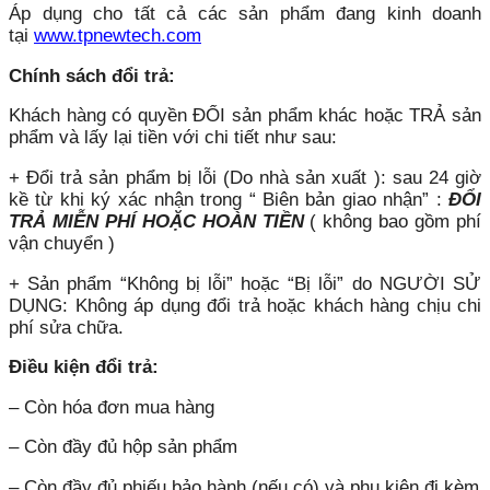
Áp dụng cho tất cả các sản phẩm đang kinh doanh
tại
www.tpnewtech.com
Chính sách đổi trả:
Khách hàng có quyền ĐỔI sản phẩm khác hoặc TRẢ sản
phẩm và lấy lại tiền với chi tiết như sau:
+ Đổi trả sản phẩm bị lỗi (Do nhà sản xuất ): sau 24 giờ
kề từ khi ký xác nhận trong “ Biên bản giao nhận” :
ĐỔI
TRẢ MIỄN PHÍ HOẶC HOÀN TIỀN
( không bao gồm phí
vận chuyển )
+ Sản phẩm “Không bị lỗi” hoặc “Bị lỗi” do NGƯỜI SỬ
DỤNG: Không áp dụng đổi trả hoặc khách hàng chịu chi
phí sửa chữa.
Điều kiện đổi trả:
– Còn hóa đơn mua hàng
– Còn đầy đủ hộp sản phẩm
– Còn đầy đủ phiếu bảo hành (nếu có) và phụ kiện đi kèm