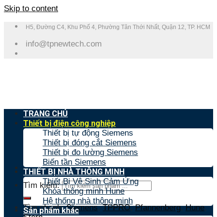
Skip to content
H5, Đường C4, Khu Phố 4, Phường Tân Thới Nhất, Quận 12, TP. HCM
info@tpnewtech.com
TRANG CHỦ
Thiết bị điện công nghiệp
Thiết bị tự động Siemens
Thiết bị đóng cắt Siemens
Thiết bị đo lường Siemens
Biến tần Siemens
THIẾT BỊ NHÀ THÔNG MINH
Thiết Bị Vệ Sinh Cảm Ứng
Tìm kiếm:
Khóa thông minh Hune
Hệ thống nhà thông minh
Tìm nhanh:
Siemens
,
TPPRO
,
Pfannenberg
,
Hune
,
Sản phẩm khác