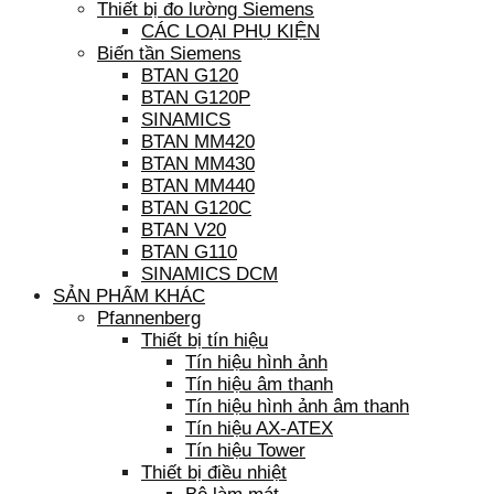
Thiết bị đo lường Siemens
CÁC LOẠI PHỤ KIỆN
Biến tần Siemens
BTAN G120
BTAN G120P
SINAMICS
BTAN MM420
BTAN MM430
BTAN MM440
BTAN G120C
BTAN V20
BTAN G110
SINAMICS DCM
SẢN PHẨM KHÁC
Pfannenberg
Thiết bị tín hiệu
Tín hiệu hình ảnh
Tín hiệu âm thanh
Tín hiệu hình ảnh âm thanh
Tín hiệu AX-ATEX
Tín hiệu Tower
Thiết bị điều nhiệt