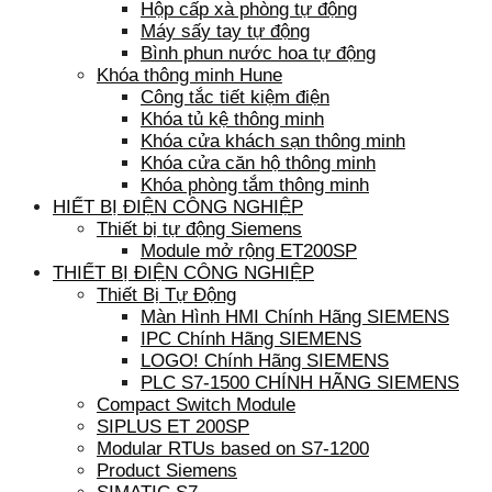
Hộp cấp xà phòng tự động
Máy sấy tay tự động
Bình phun nước hoa tự động
Khóa thông minh Hune
Công tắc tiết kiệm điện
Khóa tủ kệ thông minh
Khóa cửa khách sạn thông minh
Khóa cửa căn hộ thông minh
Khóa phòng tắm thông minh
HIẾT BỊ ĐIỆN CÔNG NGHIỆP
Thiết bị tự động Siemens
Module mở rộng ET200SP
THIẾT BỊ ĐIỆN CÔNG NGHIỆP
Thiết Bị Tự Động
Màn Hình HMI Chính Hãng SIEMENS
IPC Chính Hãng SIEMENS
LOGO! Chính Hãng SIEMENS
PLC S7-1500 CHÍNH HÃNG SIEMENS
Compact Switch Module
SIPLUS ET 200SP
Modular RTUs based on S7-1200
Product Siemens