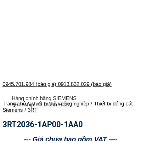
0945.701.984 (báo giá)
0913.832.029 (báo giá)
Hàng chính hãng SIEMENS
Trang chủ
/
Thiết bị điện công nghiệp
/
Thiết bị đóng cắt
Freeship nội thành HCM
Siemens
/
3RT
3RT2036-1AP00-1AA0
--- Giá chưa bao gồm VAT ----