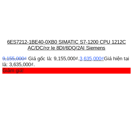
6ES7212-1BE40-0XB0 SIMATIC S7-1200 CPU 1212C
AC/DC/rơ le 8DI/6DQ/2AI Siemens
9,155,000
₫
Giá gốc là: 9,155,000₫.
3,635,000
₫
Giá hiện tại
là: 3,635,000₫.
Giảm giá!