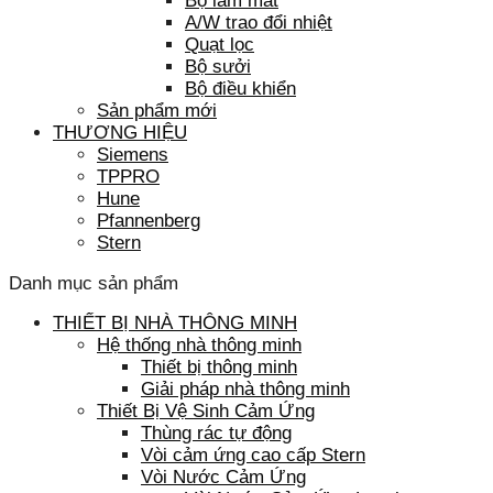
Bộ làm mát
A/W trao đổi nhiệt
Quạt lọc
Bộ sưởi
Bộ điều khiển
Sản phẩm mới
THƯƠNG HIỆU
Siemens
TPPRO
Hune
Pfannenberg
Stern
Danh mục sản phẩm
THIẾT BỊ NHÀ THÔNG MINH
Hệ thống nhà thông minh
Thiết bị thông minh
Giải pháp nhà thông minh
Thiết Bị Vệ Sinh Cảm Ứng
Thùng rác tự động
Vòi cảm ứng cao cấp Stern
Vòi Nước Cảm Ứng