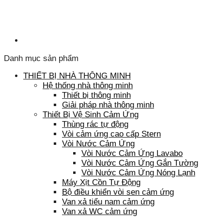
Danh mục sản phẩm
THIẾT BỊ NHÀ THÔNG MINH
Hệ thống nhà thông minh
Thiết bị thông minh
Giải pháp nhà thông minh
Thiết Bị Vệ Sinh Cảm Ứng
Thùng rác tự động
Vòi cảm ứng cao cấp Stern
Vòi Nước Cảm Ứng
Vòi Nước Cảm Ứng Lavabo
Vòi Nước Cảm Ứng Gắn Tường
Vòi Nước Cảm Ứng Nóng Lạnh
Máy Xịt Cồn Tự Động
Bộ điều khiển vòi sen cảm ứng
Van xả tiểu nam cảm ứng
Van xả WC cảm ứng