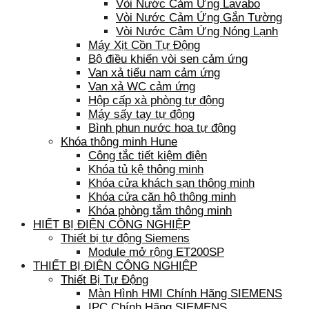
Vòi Nước Cảm Ứng Lavabo
Vòi Nước Cảm Ứng Gắn Tường
Vòi Nước Cảm Ứng Nóng Lạnh
Máy Xịt Cồn Tự Động
Bộ điều khiển vòi sen cảm ứng
Van xả tiểu nam cảm ứng
Van xả WC cảm ứng
Hộp cấp xà phòng tự động
Máy sấy tay tự động
Bình phun nước hoa tự động
Khóa thông minh Hune
Công tắc tiết kiệm điện
Khóa tủ kệ thông minh
Khóa cửa khách sạn thông minh
Khóa cửa căn hộ thông minh
Khóa phòng tắm thông minh
HIẾT BỊ ĐIỆN CÔNG NGHIỆP
Thiết bị tự động Siemens
Module mở rộng ET200SP
THIẾT BỊ ĐIỆN CÔNG NGHIỆP
Thiết Bị Tự Động
Màn Hình HMI Chính Hãng SIEMENS
IPC Chính Hãng SIEMENS