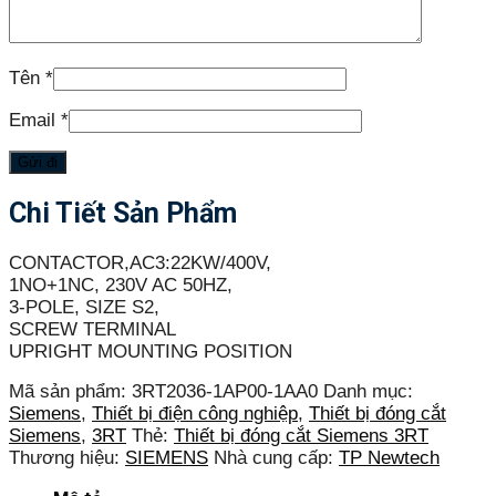
Tên
*
Email
*
Chi Tiết Sản Phẩm
CONTACTOR,AC3:22KW/400V,
1NO+1NC, 230V AC 50HZ,
3-POLE, SIZE S2,
SCREW TERMINAL
UPRIGHT MOUNTING POSITION
Mã sản phẩm:
3RT2036-1AP00-1AA0
Danh mục:
Siemens
,
Thiết bị điện công nghiệp
,
Thiết bị đóng cắt
Siemens
,
3RT
Thẻ:
Thiết bị đóng cắt Siemens 3RT
Thương hiệu:
SIEMENS
Nhà cung cấp:
TP Newtech