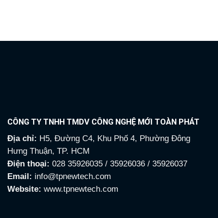
là:
tại
là:
tại
9,155,000₫.
là:
13,860,000₫.
là:
3,635,000₫.
5,800
CÔNG TY TNHH TMDV CÔNG NGHỆ MỚI TOÀN PHÁT
Địa chỉ:
H5, Đường C4, Khu Phố 4, Phường Đông
Hưng Thuận, TP. HCM
Điện thoại:
028 35926035 / 35926036 / 35926037
Email:
info@tpnewtech.com
Website:
www.tpnewtech.com