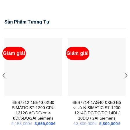
Sản Phẩm Tương Tự
Giảm giá!
Giảm giá!
6ES7212-1BE40-0XB0
6ES7214-1AG40-0XB0 Bộ
SIMATIC S7-1200 CPU
vi xử lý SIMATIC S7-1200
1212C AC/DC/rơ le
1214C DC/DC/DC 14DI /
8DI/6DQ/2AI Siemens
10DQ / 2AI Siemens
Giá
Giá
Giá
Giá
9,155,000
₫
3,635,000
₫
13,860,000
₫
5,800,000
₫
gốc
hiện
gốc
hiện