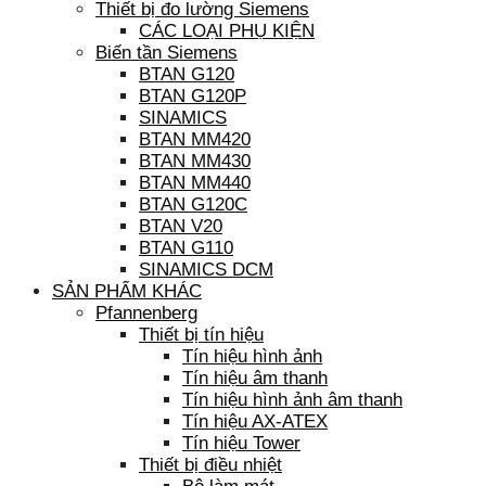
Thiết bị đo lường Siemens
CÁC LOẠI PHỤ KIỆN
Biến tần Siemens
BTAN G120
BTAN G120P
SINAMICS
BTAN MM420
BTAN MM430
BTAN MM440
BTAN G120C
BTAN V20
BTAN G110
SINAMICS DCM
SẢN PHẨM KHÁC
Pfannenberg
Thiết bị tín hiệu
Tín hiệu hình ảnh
Tín hiệu âm thanh
Tín hiệu hình ảnh âm thanh
Tín hiệu AX-ATEX
Tín hiệu Tower
Thiết bị điều nhiệt