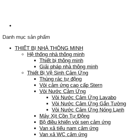
Danh mục sản phẩm
THIẾT BỊ NHÀ THÔNG MINH
Hệ thống nhà thông minh
Thiết bị thông minh
Giải pháp nhà thông minh
Thiết Bị Vệ Sinh Cảm Ứng
Thùng rác tự động
Vòi cảm ứng cao cấp Stern
Vòi Nước Cảm Ứng
Vòi Nước Cảm Ứng Lavabo
Vòi Nước Cảm Ứng Gắn Tường
Vòi Nước Cảm Ứng Nóng Lạnh
Máy Xịt Cồn Tự Động
Bộ điều khiển vòi sen cảm ứng
Van xả tiểu nam cảm ứng
Van xả WC cảm ứng