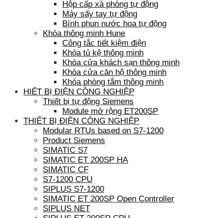
Hộp cấp xà phòng tự động
Máy sấy tay tự động
Bình phun nước hoa tự động
Khóa thông minh Hune
Công tắc tiết kiệm điện
Khóa tủ kệ thông minh
Khóa cửa khách sạn thông minh
Khóa cửa căn hộ thông minh
Khóa phòng tắm thông minh
HIẾT BỊ ĐIỆN CÔNG NGHIỆP
Thiết bị tự động Siemens
Module mở rộng ET200SP
THIẾT BỊ ĐIỆN CÔNG NGHIỆP
Modular RTUs based on S7-1200
Product Siemens
SIMATIC S7
SIMATIC ET 200SP HA
SIMATIC CF
S7-1200 CPU
SIPLUS S7-1200
SIMATIC ET 200SP Open Controller
SIPLUS NET