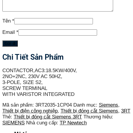
Tên
*
Email
*
Chi Tiết Sản Phẩm
CONTACTOR,AC3:18.5KW/400V,
2NO+2NC, 230V AC 50HZ,
3-POLE, SIZE S2,
SCREW TERMINAL
WITH VARISTOR INTEGRATED
Mã sản phẩm:
3RT2035-1CP04
Danh mục:
Siemens
,
Thiết bị điện công nghiệp
,
Thiết bị đóng cắt Siemens
,
3RT
Thẻ:
Thiết bị đóng cắt Siemens 3RT
Thương hiệu:
SIEMENS
Nhà cung cấp:
TP Newtech