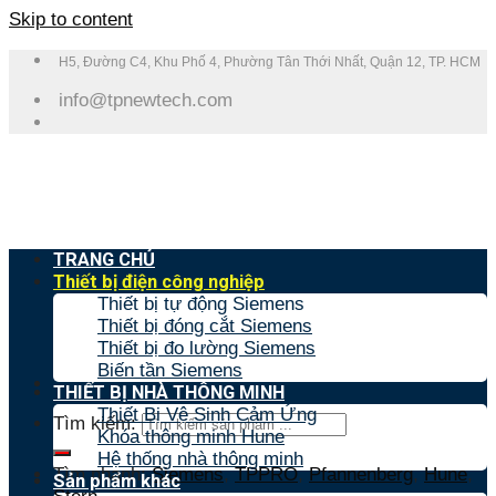
Skip to content
H5, Đường C4, Khu Phố 4, Phường Tân Thới Nhất, Quận 12, TP. HCM
info@tpnewtech.com
TRANG CHỦ
Thiết bị điện công nghiệp
Thiết bị tự động Siemens
Thiết bị đóng cắt Siemens
Thiết bị đo lường Siemens
Biến tần Siemens
THIẾT BỊ NHÀ THÔNG MINH
Thiết Bị Vệ Sinh Cảm Ứng
Tìm kiếm:
Khóa thông minh Hune
Hệ thống nhà thông minh
Tìm nhanh:
Siemens
,
TPPRO
,
Pfannenberg
,
Hune
,
Sản phẩm khác