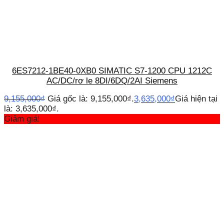
6ES7212-1BE40-0XB0 SIMATIC S7-1200 CPU 1212C
AC/DC/rơ le 8DI/6DQ/2AI Siemens
9,155,000
₫
Giá gốc là: 9,155,000₫.
3,635,000
₫
Giá hiện tại
là: 3,635,000₫.
Giảm giá!