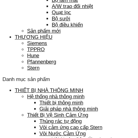
Bộ làm mát
A/W trao đổi nhiệt
Quạt lọc
Bộ sưởi
Bộ điều khiển
Sản phẩm mới
THƯƠNG HIỆU
Siemens
TPPRO
Hune
Pfannenberg
Stern
Danh mục sản phẩm
THIẾT BỊ NHÀ THÔNG MINH
Hệ thống nhà thông minh
Thiết bị thông minh
Giải pháp nhà thông minh
Thiết Bị Vệ Sinh Cảm Ứng
Thùng rác tự động
Vòi cảm ứng cao cấp Stern
Vòi Nước Cảm Ứng