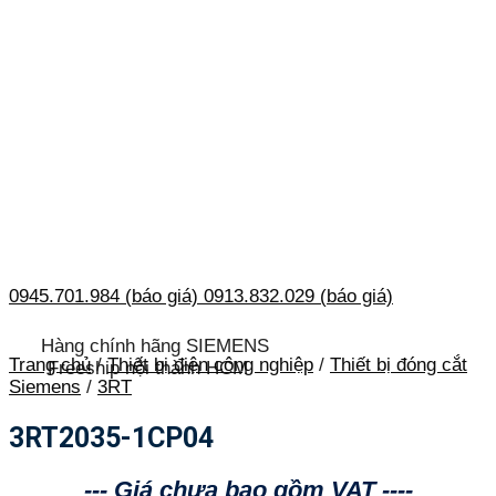
0945.701.984 (báo giá)
0913.832.029 (báo giá)
Hàng chính hãng SIEMENS
Trang chủ
/
Thiết bị điện công nghiệp
/
Thiết bị đóng cắt
Freeship nội thành HCM
Siemens
/
3RT
3RT2035-1CP04
--- Giá chưa bao gồm VAT ----