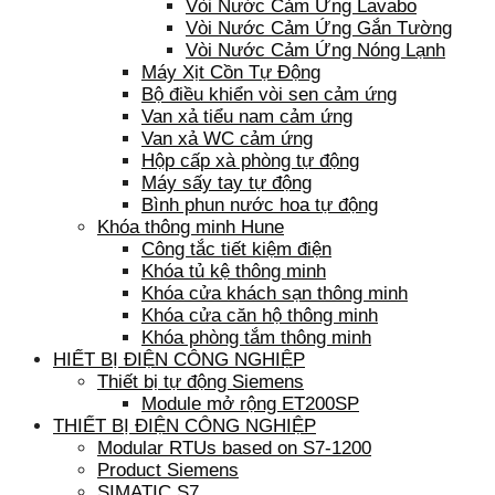
Vòi Nước Cảm Ứng Lavabo
Vòi Nước Cảm Ứng Gắn Tường
Vòi Nước Cảm Ứng Nóng Lạnh
Máy Xịt Cồn Tự Động
Bộ điều khiển vòi sen cảm ứng
Van xả tiểu nam cảm ứng
Van xả WC cảm ứng
Hộp cấp xà phòng tự động
Máy sấy tay tự động
Bình phun nước hoa tự động
Khóa thông minh Hune
Công tắc tiết kiệm điện
Khóa tủ kệ thông minh
Khóa cửa khách sạn thông minh
Khóa cửa căn hộ thông minh
Khóa phòng tắm thông minh
HIẾT BỊ ĐIỆN CÔNG NGHIỆP
Thiết bị tự động Siemens
Module mở rộng ET200SP
THIẾT BỊ ĐIỆN CÔNG NGHIỆP
Modular RTUs based on S7-1200
Product Siemens
SIMATIC S7