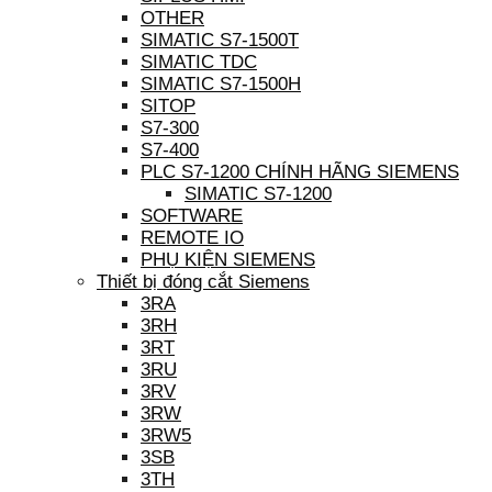
OTHER
SIMATIC S7-1500T
SIMATIC TDC
SIMATIC S7-1500H
SITOP
S7-300
S7-400
PLC S7-1200 CHÍNH HÃNG SIEMENS
SIMATIC S7-1200
SOFTWARE
REMOTE IO
PHỤ KIỆN SIEMENS
Thiết bị đóng cắt Siemens
3RA
3RH
3RT
3RU
3RV
3RW
3RW5
3SB
3TH