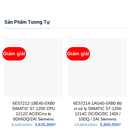
Sản Phẩm Tương Tự
Giảm giá!
Giảm giá!
6ES7212-1BE40-0XB0
6ES7214-1AG40-0XB0 Bộ
SIMATIC S7-1200 CPU
vi xử lý SIMATIC S7-1200
1212C AC/DC/rơ le
1214C DC/DC/DC 14DI /
8DI/6DQ/2AI Siemens
10DQ / 2AI Siemens
Giá
Giá
Giá
Giá
9,155,000
₫
3,635,000
₫
13,860,000
₫
5,800,000
₫
gốc
hiện
gốc
hiện