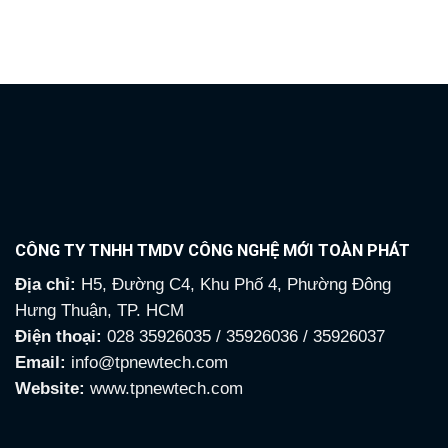
là:
tại
là:
tại
9,155,000₫.
là:
13,860,000₫.
là:
3,635,000₫.
5,800
CÔNG TY TNHH TMDV CÔNG NGHỆ MỚI TOÀN PHÁT
Địa chỉ:
H5, Đường C4, Khu Phố 4, Phường Đông
Hưng Thuận, TP. HCM
Điện thoại:
028 35926035 / 35926036 / 35926037
Email:
info@tpnewtech.com
Website:
www.tpnewtech.com