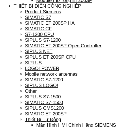
Module mở rộng ET200SP
THIẾT BỊ ĐIỆN CÔNG NGHIỆP
Product Siemens
SIMATIC S7
SIMATIC ET 200SP HA
SIMATIC CF
S7-1200 CPU
SIPLUS S7-1200
SIMATIC ET 200SP Open Controller
SIPLUS NET
SIPLUS ET 200SP CPU
SIPLUS
LOGO! POWER
Mobile network antennas
SIMATIC S7-1200
SIPLUS LOGO!
Other
SIPLUS S7-1500
SIMATIC S7-1500
SIPLUS CMS1200
SIMATIC ET 200SP
Thiết Bị Tự Động
Màn Hình HMI Chính Hãng SIEMENS