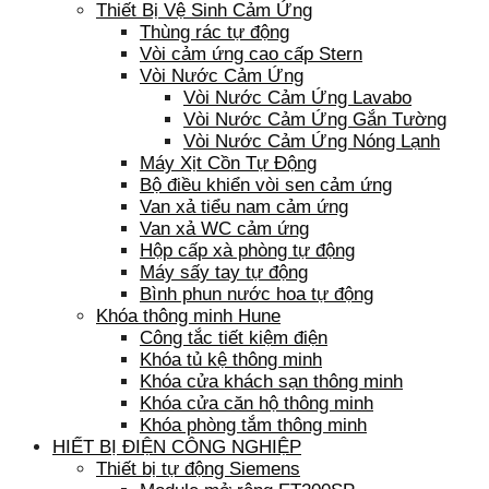
Thiết Bị Vệ Sinh Cảm Ứng
Thùng rác tự động
Vòi cảm ứng cao cấp Stern
Vòi Nước Cảm Ứng
Vòi Nước Cảm Ứng Lavabo
Vòi Nước Cảm Ứng Gắn Tường
Vòi Nước Cảm Ứng Nóng Lạnh
Máy Xịt Cồn Tự Động
Bộ điều khiển vòi sen cảm ứng
Van xả tiểu nam cảm ứng
Van xả WC cảm ứng
Hộp cấp xà phòng tự động
Máy sấy tay tự động
Bình phun nước hoa tự động
Khóa thông minh Hune
Công tắc tiết kiệm điện
Khóa tủ kệ thông minh
Khóa cửa khách sạn thông minh
Khóa cửa căn hộ thông minh
Khóa phòng tắm thông minh
HIẾT BỊ ĐIỆN CÔNG NGHIỆP
Thiết bị tự động Siemens