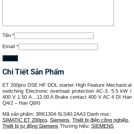
Tên
*
Email
*
Chi Tiết Sản Phẩm
ET 200pro DSE HF DOL starter High Feature Mechanical
switching Electronic overload protection AC-3, 5.5 kW /
400 V 1.50 A…12.00 A Brake contact 400 V AC 4 DI Han
Q4/2 – Han Q8/0
Mã sản phẩm:
3RK1304-5LS40-2AA3
Danh mục:
SIMATIC ET 200pro
,
Siemens
,
Thiết bị điện công nghiệp
,
Thiết bị tự động Siemens
Thương hiệu:
SIEMENS