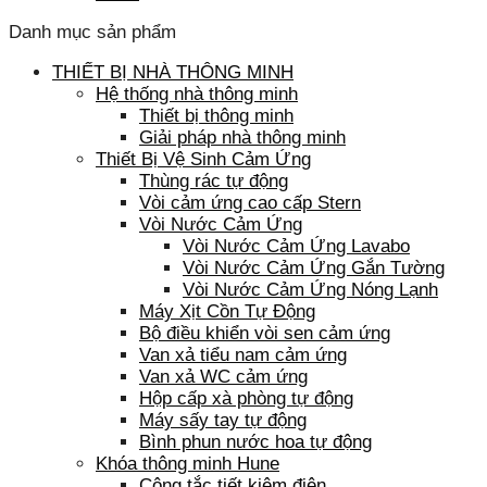
Danh mục sản phẩm
THIẾT BỊ NHÀ THÔNG MINH
Hệ thống nhà thông minh
Thiết bị thông minh
Giải pháp nhà thông minh
Thiết Bị Vệ Sinh Cảm Ứng
Thùng rác tự động
Vòi cảm ứng cao cấp Stern
Vòi Nước Cảm Ứng
Vòi Nước Cảm Ứng Lavabo
Vòi Nước Cảm Ứng Gắn Tường
Vòi Nước Cảm Ứng Nóng Lạnh
Máy Xịt Cồn Tự Động
Bộ điều khiển vòi sen cảm ứng
Van xả tiểu nam cảm ứng
Van xả WC cảm ứng
Hộp cấp xà phòng tự động
Máy sấy tay tự động
Bình phun nước hoa tự động
Khóa thông minh Hune
Công tắc tiết kiệm điện