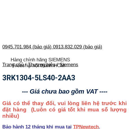
0945.701.984 (báo giá)
0913.832.029 (báo giá)
Hàng chính hãng SIEMENS
Trang chủ
/
Thương hiệu
/
Siemens
Freeship nội thành HCM
3RK1304-5LS40-2AA3
--- Giá chưa bao gồm VAT ----
Giá có thể thay đổi, vui lòng liên hệ trước khi
đặt hàng
(Luôn có giá tốt khi mua số lượng
nhiều)
Bảo hành 12 tháng khi mua tại
TPNewtech
.