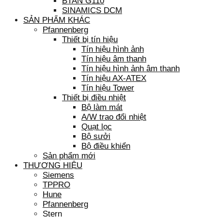
BTAN G110
SINAMICS DCM
SẢN PHẨM KHÁC
Pfannenberg
Thiết bị tín hiệu
Tín hiệu hình ảnh
Tín hiệu âm thanh
Tín hiệu hình ảnh âm thanh
Tín hiệu AX-ATEX
Tín hiệu Tower
Thiết bị điều nhiệt
Bộ làm mát
A/W trao đổi nhiệt
Quạt lọc
Bộ sưởi
Bộ điều khiển
Sản phẩm mới
THƯƠNG HIỆU
Siemens
TPPRO
Hune
Pfannenberg
Stern