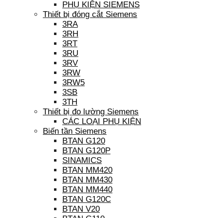
PHỤ KIỆN SIEMENS
Thiết bị đóng cắt Siemens
3RA
3RH
3RT
3RU
3RV
3RW
3RW5
3SB
3TH
Thiết bị đo lường Siemens
CÁC LOẠI PHỤ KIỆN
Biến tần Siemens
BTAN G120
BTAN G120P
SINAMICS
BTAN MM420
BTAN MM430
BTAN MM440
BTAN G120C
BTAN V20