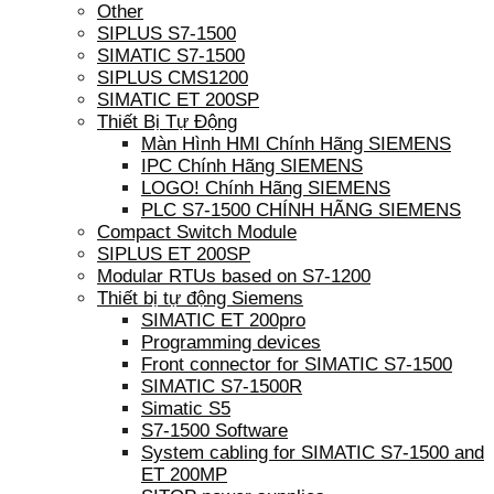
Other
SIPLUS S7-1500
SIMATIC S7-1500
SIPLUS CMS1200
SIMATIC ET 200SP
Thiết Bị Tự Động
Màn Hình HMI Chính Hãng SIEMENS
IPC Chính Hãng SIEMENS
LOGO! Chính Hãng SIEMENS
PLC S7-1500 CHÍNH HÃNG SIEMENS
Compact Switch Module
SIPLUS ET 200SP
Modular RTUs based on S7-1200
Thiết bị tự động Siemens
SIMATIC ET 200pro
Programming devices
Front connector for SIMATIC S7-1500
SIMATIC S7-1500R
Simatic S5
S7-1500 Software
System cabling for SIMATIC S7-1500 and
ET 200MP