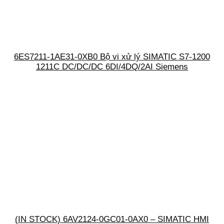
6ES7211-1AE31-0XB0 Bộ vi xử lý SIMATIC S7-1200
1211C DC/DC/DC 6DI/4DQ/2AI Siemens
(IN STOCK) 6AV2124-0GC01-0AX0 – SIMATIC HMI