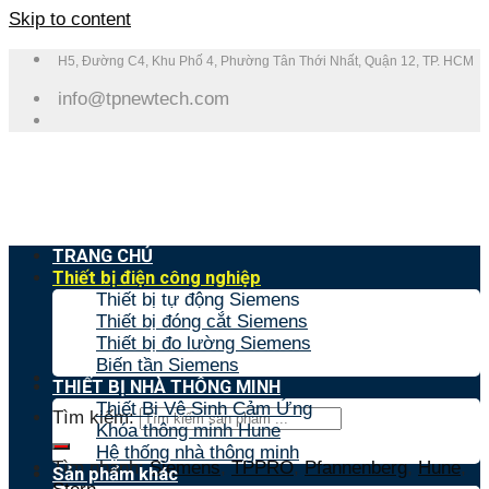
Skip to content
H5, Đường C4, Khu Phố 4, Phường Tân Thới Nhất, Quận 12, TP. HCM
info@tpnewtech.com
TRANG CHỦ
Thiết bị điện công nghiệp
Thiết bị tự động Siemens
Thiết bị đóng cắt Siemens
Thiết bị đo lường Siemens
Biến tần Siemens
THIẾT BỊ NHÀ THÔNG MINH
Thiết Bị Vệ Sinh Cảm Ứng
Tìm kiếm:
Khóa thông minh Hune
Hệ thống nhà thông minh
Tìm nhanh:
Siemens
,
TPPRO
,
Pfannenberg
,
Hune
,
Sản phẩm khác