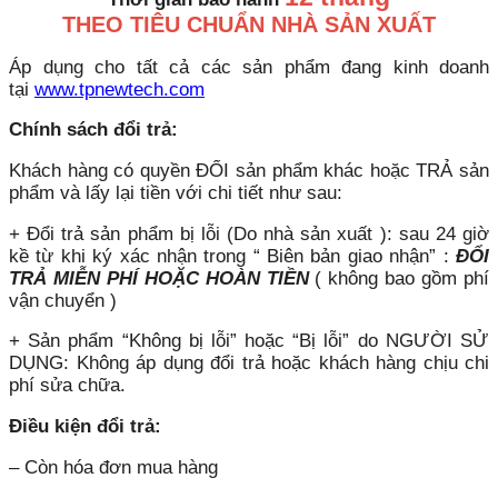
THEO TIÊU CHUẨN NHÀ SẢN XUẤT
Áp dụng cho tất cả các sản phẩm đang kinh doanh
tại
www.tpnewtech.com
Chính sách đổi trả:
Khách hàng có quyền ĐỔI sản phẩm khác hoặc TRẢ sản
phẩm và lấy lại tiền với chi tiết như sau:
+ Đổi trả sản phẩm bị lỗi (Do nhà sản xuất ): sau 24 giờ
kề từ khi ký xác nhận trong “ Biên bản giao nhận” :
ĐỔI
TRẢ MIỄN PHÍ HOẶC HOÀN TIỀN
( không bao gồm phí
vận chuyển )
+ Sản phẩm “Không bị lỗi” hoặc “Bị lỗi” do NGƯỜI SỬ
DỤNG: Không áp dụng đổi trả hoặc khách hàng chịu chi
phí sửa chữa.
Điều kiện đổi trả:
– Còn hóa đơn mua hàng