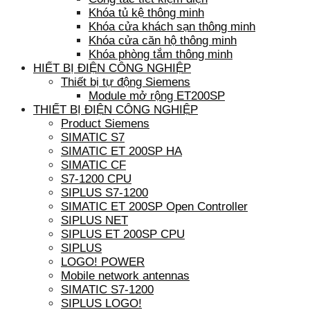
Khóa tủ kệ thông minh
Khóa cửa khách sạn thông minh
Khóa cửa căn hộ thông minh
Khóa phòng tắm thông minh
HIẾT BỊ ĐIỆN CÔNG NGHIỆP
Thiết bị tự động Siemens
Module mở rộng ET200SP
THIẾT BỊ ĐIỆN CÔNG NGHIỆP
Product Siemens
SIMATIC S7
SIMATIC ET 200SP HA
SIMATIC CF
S7-1200 CPU
SIPLUS S7-1200
SIMATIC ET 200SP Open Controller
SIPLUS NET
SIPLUS ET 200SP CPU
SIPLUS
LOGO! POWER
Mobile network antennas
SIMATIC S7-1200
SIPLUS LOGO!