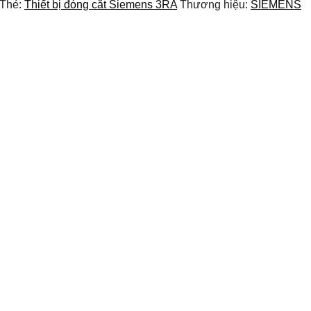
Thẻ:
Thiết bị đóng cắt Siemens 3RA
Thương hiệu:
SIEMENS