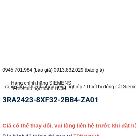
0945.701.984 (báo giá)
0913.832.029 (báo giá)
Hàng chính hãng SIEMENS
Trang chủ
/
Thiết bị điện công nghiệp
/
Thiết bị đóng cắt Siem
Freeship nội thành HCM
3RA2423-8XF32-2BB4-ZA01
Giá có thể thay đổi, vui lòng liên hệ trước khi đặt