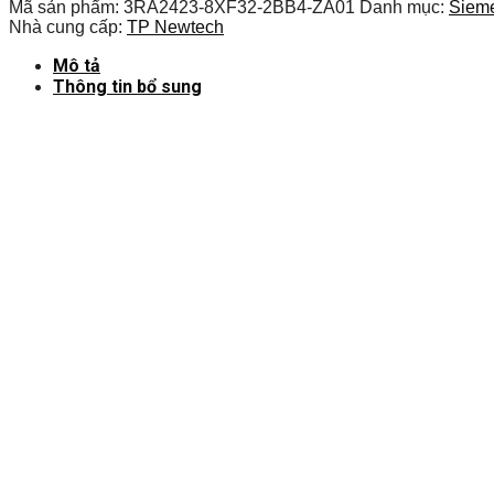
Mã sản phẩm:
3RA2423-8XF32-2BB4-ZA01
Danh mục:
Siem
Nhà cung cấp:
TP Newtech
Mô tả
Thông tin bổ sung