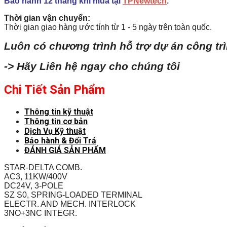
Bảo hành 12 tháng khi mua tại
TPNewtech
.
Thời gian vận chuyển:
Thời gian giao hàng ước tính từ 1 - 5 ngày trên toàn quốc.
Luôn có chương trình hỗ trợ dự án công tr
-> Hãy Liên hệ ngay cho chúng tôi
Chi Tiết Sản Phẩm
Thông tin kỹ thuật
Thông tin cơ bản
Dịch Vụ Kỹ thuật
Bảo hành & Đổi Trả
ĐÁNH GIÁ SẢN PHẨM
STAR-DELTA COMB.
AC3, 11KW/400V
DC24V, 3-POLE
SZ S0, SPRING-LOADED TERMINAL
ELECTR. AND MECH. INTERLOCK
3NO+3NC INTEGR.