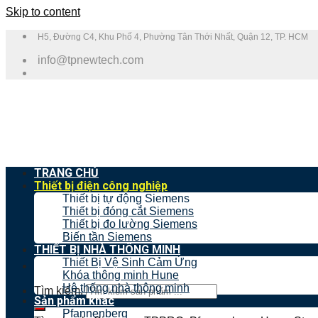
Skip to content
H5, Đường C4, Khu Phố 4, Phường Tân Thới Nhất, Quận 12, TP. HCM
info@tpnewtech.com
TRANG CHỦ
Thiết bị điện công nghiệp
Thiết bị tự động Siemens
Thiết bị đóng cắt Siemens
Thiết bị đo lường Siemens
Biến tần Siemens
THIẾT BỊ NHÀ THÔNG MINH
Thiết Bị Vệ Sinh Cảm Ứng
Khóa thông minh Hune
Hệ thống nhà thông minh
Tìm kiếm:
Sản phẩm khác
Pfannenberg