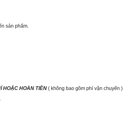
đến sản phẩm.
HÍ HOẶC HOÀN TIỀN
( không bao gồm phí vận chuyển )
.