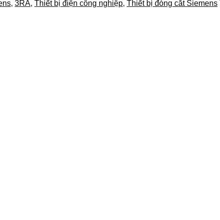
ens
,
3RA
,
Thiết bị điện công nghiệp
,
Thiết bị đóng cắt Siemens