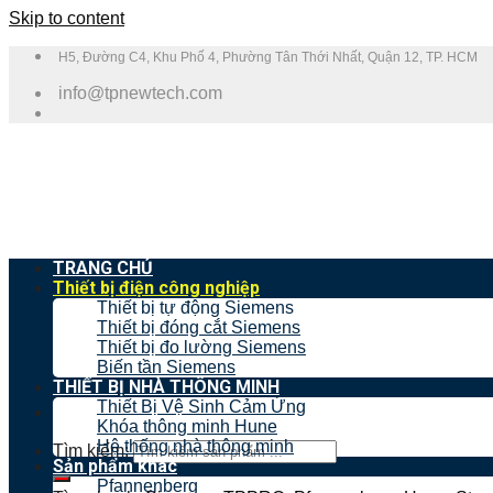
Skip to content
H5, Đường C4, Khu Phố 4, Phường Tân Thới Nhất, Quận 12, TP. HCM
info@tpnewtech.com
TRANG CHỦ
Thiết bị điện công nghiệp
Thiết bị tự động Siemens
Thiết bị đóng cắt Siemens
Thiết bị đo lường Siemens
Biến tần Siemens
THIẾT BỊ NHÀ THÔNG MINH
Thiết Bị Vệ Sinh Cảm Ứng
Khóa thông minh Hune
Hệ thống nhà thông minh
Tìm kiếm:
Sản phẩm khác
Pfannenberg