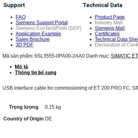
Support
Technical Data
FAQ
Product Page
Siemens Support Portal
Industry Mall
Siemens EcoTechProfil (SEP)
Siemens Mall
Application Example
Certificates
Sales Brochure
Technical Data She
3D PDF
Declaration of Conf
Mã sản phẩm:
6SL3555-0PA00-2AA0
Danh mục:
SIMATIC ET
Mô tả
Thông tin bổ sung
USB interface cable for commissioning of ET 200 PRO FC, 
Trọng lượng
0.15 kg
Country of Origin
DE