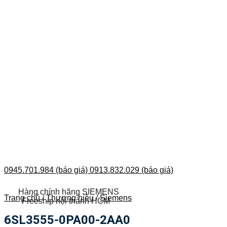
0945.701.984 (báo giá)
0913.832.029 (báo giá)
Hàng chính hãng SIEMENS
Trang chủ
/
Thương hiệu
/
Siemens
Freeship nội thành HCM
6SL3555-0PA00-2AA0