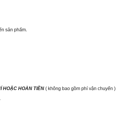
đến sản phẩm.
HÍ HOẶC HOÀN TIỀN
( không bao gồm phí vận chuyển )
.