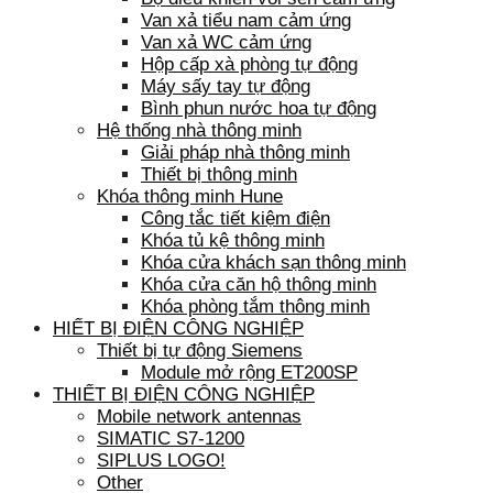
Van xả tiểu nam cảm ứng
Van xả WC cảm ứng
Hộp cấp xà phòng tự động
Máy sấy tay tự động
Bình phun nước hoa tự động
Hệ thống nhà thông minh
Giải pháp nhà thông minh
Thiết bị thông minh
Khóa thông minh Hune
Công tắc tiết kiệm điện
Khóa tủ kệ thông minh
Khóa cửa khách sạn thông minh
Khóa cửa căn hộ thông minh
Khóa phòng tắm thông minh
HIẾT BỊ ĐIỆN CÔNG NGHIỆP
Thiết bị tự động Siemens
Module mở rộng ET200SP
THIẾT BỊ ĐIỆN CÔNG NGHIỆP
Mobile network antennas
SIMATIC S7-1200
SIPLUS LOGO!
Other