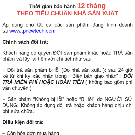
12 tháng
Thời gian bảo hành
THEO TIÊU CHUẨN NHÀ SẢN XUẤT
Áp dụng cho tất cả các sản phẩm đang kinh doanh
tại
www.tpnewtech.com
Chính sách đổi trả:
Khách hàng có quyền ĐỔI sản phẩm khác hoặc TRẢ sản
phẩm và lấy lại tiền với chi tiết như sau:
+ Đổi trả sản phẩm bị lỗi (Do nhà sản xuất ): sau 24 giờ
kề từ khi ký xác nhận trong “ Biên bản giao nhận” :
ĐỔI
TRẢ MIỄN PHÍ HOẶC HOÀN TIỀN
( không bao gồm phí
vận chuyển )
+ Sản phẩm “Không bị lỗi” hoặc “Bị lỗi” do NGƯỜI SỬ
DỤNG: Không áp dụng đổi trả hoặc khách hàng chịu chi
phí sửa chữa.
Điều kiện đổi trả:
– Còn hóa đơn mua hàng