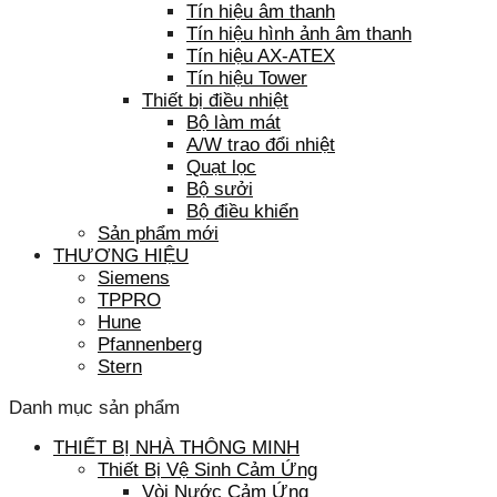
Tín hiệu âm thanh
Tín hiệu hình ảnh âm thanh
Tín hiệu AX-ATEX
Tín hiệu Tower
Thiết bị điều nhiệt
Bộ làm mát
A/W trao đổi nhiệt
Quạt lọc
Bộ sưởi
Bộ điều khiển
Sản phẩm mới
THƯƠNG HIỆU
Siemens
TPPRO
Hune
Pfannenberg
Stern
Danh mục sản phẩm
THIẾT BỊ NHÀ THÔNG MINH
Thiết Bị Vệ Sinh Cảm Ứng
Vòi Nước Cảm Ứng