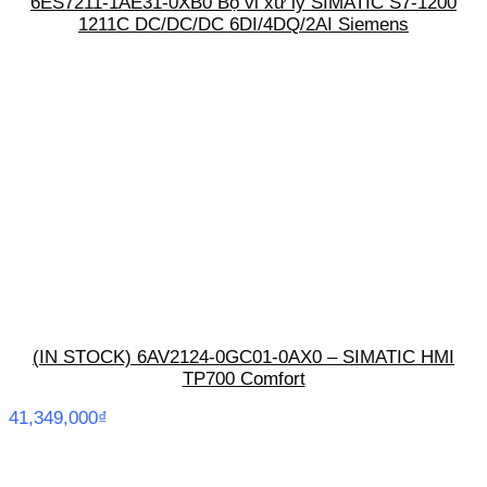
6ES7211-1AE31-0XB0 Bộ vi xử lý SIMATIC S7-1200
1211C DC/DC/DC 6DI/4DQ/2AI Siemens
(IN STOCK) 6AV2124-0GC01-0AX0 – SIMATIC HMI
TP700 Comfort
41,349,000
₫