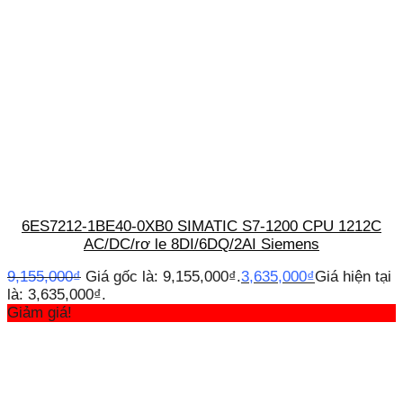
6ES7212-1BE40-0XB0 SIMATIC S7-1200 CPU 1212C
AC/DC/rơ le 8DI/6DQ/2AI Siemens
9,155,000
₫
Giá gốc là: 9,155,000₫.
3,635,000
₫
Giá hiện tại
là: 3,635,000₫.
Giảm giá!