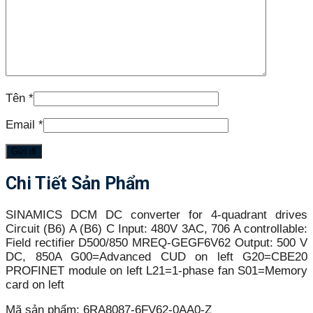
Tên
*
Email
*
Chi Tiết Sản Phẩm
SINAMICS DCM DC converter for 4-quadrant drives
Circuit (B6) A (B6) C Input: 480V 3AC, 706 A controllable:
Field rectifier D500/850 MREQ-GEGF6V62 Output: 500 V
DC, 850A G00=Advanced CUD on left G20=CBE20
PROFINET module on left L21=1-phase fan S01=Memory
card on left
Mã sản phẩm:
6RA8087-6FV62-0AA0-Z