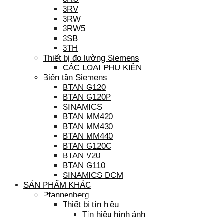
3RV
3RW
3RW5
3SB
3TH
Thiết bị đo lường Siemens
CÁC LOẠI PHỤ KIỆN
Biến tần Siemens
BTAN G120
BTAN G120P
SINAMICS
BTAN MM420
BTAN MM430
BTAN MM440
BTAN G120C
BTAN V20
BTAN G110
SINAMICS DCM
SẢN PHẨM KHÁC
Pfannenberg
Thiết bị tín hiệu
Tín hiệu hình ảnh