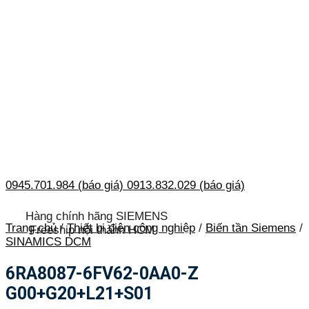
0945.701.984 (báo giá)
0913.832.029 (báo giá)
Hàng chính hãng SIEMENS
Trang chủ
/
Thiết bị điện công nghiệp
/
Biến tần Siemens
/
Freeship nội thành HCM
SINAMICS DCM
6RA8087-6FV62-0AA0-Z
G00+G20+L21+S01