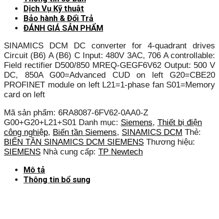
Dịch Vụ Kỹ thuật
Bảo hành & Đổi Trả
ĐÁNH GIÁ SẢN PHẨM
SINAMICS DCM DC converter for 4-quadrant drives
Circuit (B6) A (B6) C Input: 480V 3AC, 706 A controllable:
Field rectifier D500/850 MREQ-GEGF6V62 Output: 500 V
DC, 850A G00=Advanced CUD on left G20=CBE20
PROFINET module on left L21=1-phase fan S01=Memory
card on left
Mã sản phẩm:
6RA8087-6FV62-0AA0-Z
G00+G20+L21+S01
Danh mục:
Siemens
,
Thiết bị điện
công nghiệp
,
Biến tần Siemens
,
SINAMICS DCM
Thẻ:
BIẾN TẦN SINAMICS DCM SIEMENS
Thương hiệu:
SIEMENS
Nhà cung cấp:
TP Newtech
Mô tả
Thông tin bổ sung