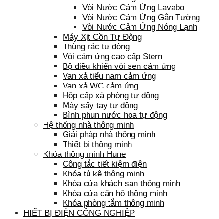
Vòi Nước Cảm Ứng Lavabo
Vòi Nước Cảm Ứng Gắn Tường
Vòi Nước Cảm Ứng Nóng Lạnh
Máy Xịt Cồn Tự Động
Thùng rác tự động
Vòi cảm ứng cao cấp Stern
Bộ điều khiển vòi sen cảm ứng
Van xả tiểu nam cảm ứng
Van xả WC cảm ứng
Hộp cấp xà phòng tự động
Máy sấy tay tự động
Bình phun nước hoa tự động
Hệ thống nhà thông minh
Giải pháp nhà thông minh
Thiết bị thông minh
Khóa thông minh Hune
Công tắc tiết kiệm điện
Khóa tủ kệ thông minh
Khóa cửa khách sạn thông minh
Khóa cửa căn hộ thông minh
Khóa phòng tắm thông minh
HIẾT BỊ ĐIỆN CÔNG NGHIỆP