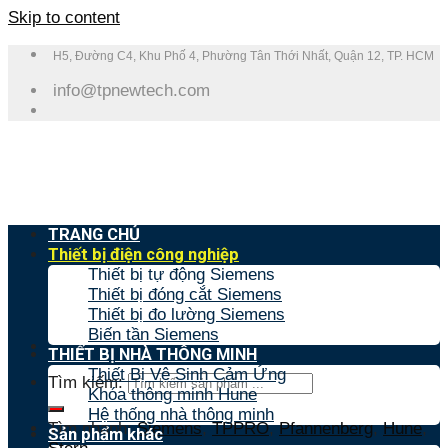
Skip to content
H5, Đường C4, Khu Phố 4, Phường Tân Thới Nhất, Quận 12, TP. HCM
info@tpnewtech.com
TRANG CHỦ
Thiết bị điện công nghiệp
Thiết bị tự động Siemens
Thiết bị đóng cắt Siemens
Thiết bị đo lường Siemens
Biến tần Siemens
THIẾT BỊ NHÀ THÔNG MINH
Thiết Bị Vệ Sinh Cảm Ứng
Tìm kiếm:
Khóa thông minh Hune
Hệ thống nhà thông minh
Tìm nhanh:
Siemens
,
TPPRO
,
Pfannenberg
,
Hune
,
Sản phẩm khác