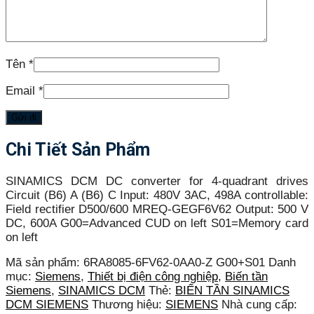
Tên
*
Email
*
Chi Tiết Sản Phẩm
SINAMICS DCM DC converter for 4-quadrant drives
Circuit (B6) A (B6) C Input: 480V 3AC, 498A controllable:
Field rectifier D500/600 MREQ-GEGF6V62 Output: 500 V
DC, 600A G00=Advanced CUD on left S01=Memory card
on left
Mã sản phẩm:
6RA8085-6FV62-0AA0-Z G00+S01
Danh
mục:
Siemens
,
Thiết bị điện công nghiệp
,
Biến tần
Siemens
,
SINAMICS DCM
Thẻ:
BIẾN TẦN SINAMICS
DCM SIEMENS
Thương hiệu:
SIEMENS
Nhà cung cấp: