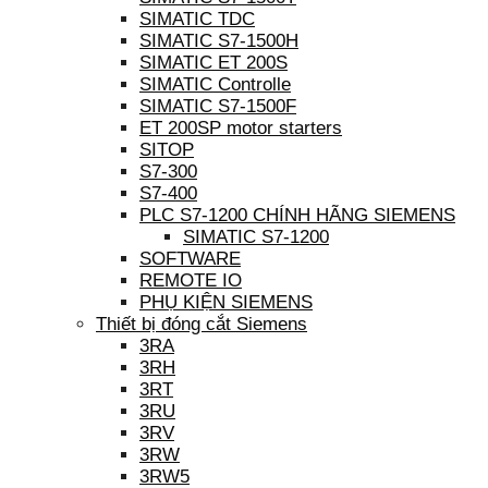
SIMATIC TDC
SIMATIC S7-1500H
SIMATIC ET 200S
SIMATIC Controlle
SIMATIC S7-1500F
ET 200SP motor starters
SITOP
S7-300
S7-400
PLC S7-1200 CHÍNH HÃNG SIEMENS
SIMATIC S7-1200
SOFTWARE
REMOTE IO
PHỤ KIỆN SIEMENS
Thiết bị đóng cắt Siemens
3RA
3RH
3RT
3RU
3RV
3RW
3RW5