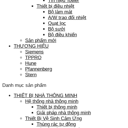
Tín hiệu Tower
Thiết bị điều nhiệt
Bộ làm mát
A/W trao đổi nhiệt
Quạt lọc
Bộ sưởi
Bộ điều khiển
Sản phẩm mới
THƯƠNG HIỆU
Siemens
TPPRO
Hune
Pfannenberg
Stern
Danh mục sản phẩm
THIẾT BỊ NHÀ THÔNG MINH
Hệ thống nhà thông minh
Thiết bị thông minh
Giải pháp nhà thông minh
Thiết Bị Vệ Sinh Cảm Ứng
Thùng rác tự động