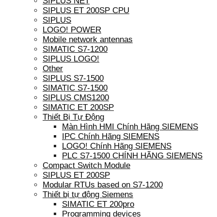
SIPLUS NET
SIPLUS ET 200SP CPU
SIPLUS
LOGO! POWER
Mobile network antennas
SIMATIC S7-1200
SIPLUS LOGO!
Other
SIPLUS S7-1500
SIMATIC S7-1500
SIPLUS CMS1200
SIMATIC ET 200SP
Thiết Bị Tự Động
Màn Hình HMI Chính Hãng SIEMENS
IPC Chính Hãng SIEMENS
LOGO! Chính Hãng SIEMENS
PLC S7-1500 CHÍNH HÃNG SIEMENS
Compact Switch Module
SIPLUS ET 200SP
Modular RTUs based on S7-1200
Thiết bị tự động Siemens
SIMATIC ET 200pro
Programming devices