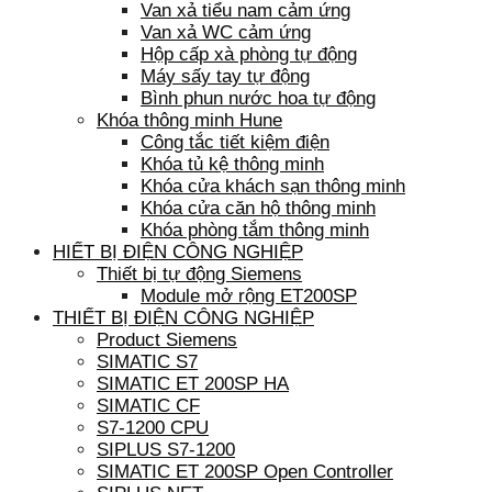
Van xả tiểu nam cảm ứng
Van xả WC cảm ứng
Hộp cấp xà phòng tự động
Máy sấy tay tự động
Bình phun nước hoa tự động
Khóa thông minh Hune
Công tắc tiết kiệm điện
Khóa tủ kệ thông minh
Khóa cửa khách sạn thông minh
Khóa cửa căn hộ thông minh
Khóa phòng tắm thông minh
HIẾT BỊ ĐIỆN CÔNG NGHIỆP
Thiết bị tự động Siemens
Module mở rộng ET200SP
THIẾT BỊ ĐIỆN CÔNG NGHIỆP
Product Siemens
SIMATIC S7
SIMATIC ET 200SP HA
SIMATIC CF
S7-1200 CPU
SIPLUS S7-1200
SIMATIC ET 200SP Open Controller