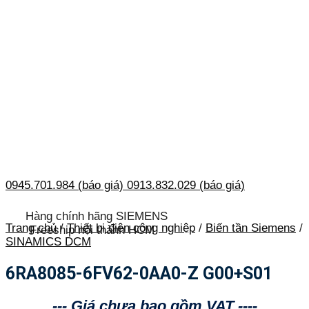
0945.701.984 (báo giá)
0913.832.029 (báo giá)
Hàng chính hãng SIEMENS
Trang chủ
/
Thiết bị điện công nghiệp
/
Biến tần Siemens
/
Freeship nội thành HCM
SINAMICS DCM
6RA8085-6FV62-0AA0-Z G00+S01
--- Giá chưa bao gồm VAT ----