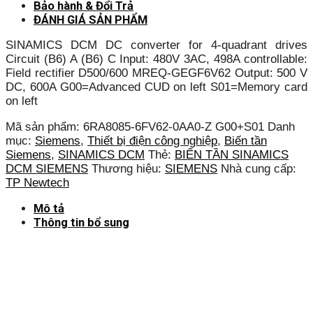
Bảo hành & Đổi Trả
ĐÁNH GIÁ SẢN PHẨM
SINAMICS DCM DC converter for 4-quadrant drives
Circuit (B6) A (B6) C Input: 480V 3AC, 498A controllable:
Field rectifier D500/600 MREQ-GEGF6V62 Output: 500 V
DC, 600A G00=Advanced CUD on left S01=Memory card
on left
Mã sản phẩm:
6RA8085-6FV62-0AA0-Z G00+S01
Danh
mục:
Siemens
,
Thiết bị điện công nghiệp
,
Biến tần
Siemens
,
SINAMICS DCM
Thẻ:
BIẾN TẦN SINAMICS
DCM SIEMENS
Thương hiệu:
SIEMENS
Nhà cung cấp:
TP Newtech
Mô tả
Thông tin bổ sung