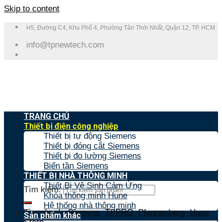
Skip to content
H5, Đường C4, Khu Phố 4, Phường Tân Thới Nhất, Quận 12, TP. HCM
info@tpnewtech.com
TRANG CHỦ
Thiết bị điện công nghiệp
Thiết bị tự động Siemens
Thiết bị đóng cắt Siemens
Thiết bị đo lường Siemens
Biến tần Siemens
THIẾT BỊ NHÀ THÔNG MINH
Thiết Bị Vệ Sinh Cảm Ứng
Tìm kiếm:
Khóa thông minh Hune
Hệ thống nhà thông minh
Tìm nhanh:
Siemens
,
TPPRO
,
Pfannenberg
,
Hune
,
Sản phẩm khác