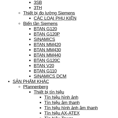
3SB
3TH
Thiết bị đo lường Siemens
CÁC LOẠI PHỤ KIỆN
Biến tần Siemens
BTAN G120
BTAN G120P
SINAMICS
BTAN MM420
BTAN MM430
BTAN MM440
BTAN G120C
BTAN V20
BTAN G110
SINAMICS DCM
SẢN PHẨM KHÁC
Pfannenberg
Thiết bị tín hiệu
Tín hiệu hình ảnh
Tín hiệu âm thanh
Tín hiệu hình ảnh âm thanh
Tín hiệu AX-ATEX