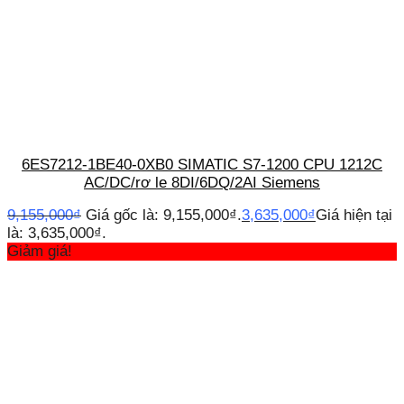
6ES7212-1BE40-0XB0 SIMATIC S7-1200 CPU 1212C
AC/DC/rơ le 8DI/6DQ/2AI Siemens
9,155,000
₫
Giá gốc là: 9,155,000₫.
3,635,000
₫
Giá hiện tại
là: 3,635,000₫.
Giảm giá!