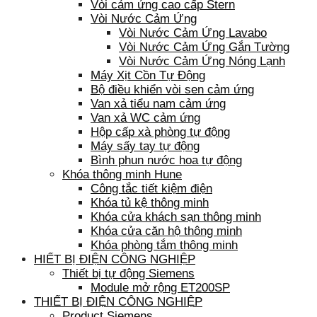
Vòi cảm ứng cao cấp Stern
Vòi Nước Cảm Ứng
Vòi Nước Cảm Ứng Lavabo
Vòi Nước Cảm Ứng Gắn Tường
Vòi Nước Cảm Ứng Nóng Lạnh
Máy Xịt Cồn Tự Động
Bộ điều khiển vòi sen cảm ứng
Van xả tiểu nam cảm ứng
Van xả WC cảm ứng
Hộp cấp xà phòng tự động
Máy sấy tay tự động
Bình phun nước hoa tự động
Khóa thông minh Hune
Công tắc tiết kiệm điện
Khóa tủ kệ thông minh
Khóa cửa khách sạn thông minh
Khóa cửa căn hộ thông minh
Khóa phòng tắm thông minh
HIẾT BỊ ĐIỆN CÔNG NGHIỆP
Thiết bị tự động Siemens
Module mở rộng ET200SP
THIẾT BỊ ĐIỆN CÔNG NGHIỆP
Product Siemens